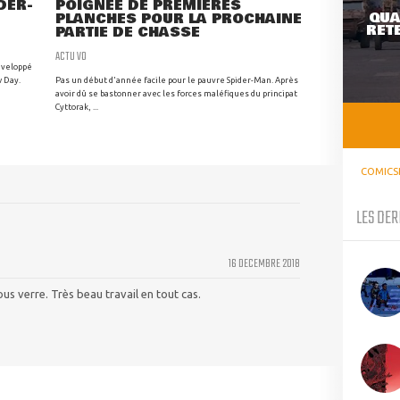
IDER-
POIGNÉE DE PREMIÈRES
QUA
PLANCHES POUR LA PROCHAINE
RETE
PARTIE DE CHASSE
ACTU VO
développé
w Day.
Pas un début d'année facile pour le pauvre Spider-Man. Après
avoir dû se bastonner avec les forces maléfiques du principat
Cyttorak, ...
COMICS
LES DER
16 DECEMBRE 2018
ous verre. Très beau travail en tout cas.