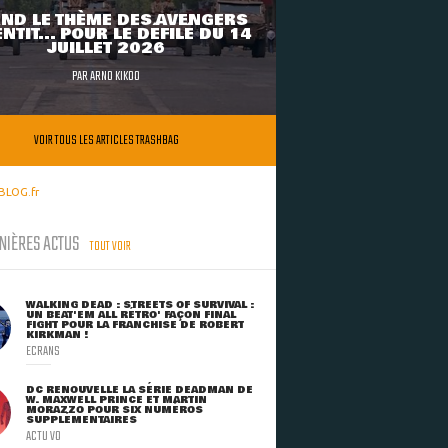
ND LE THÈME DES AVENGERS
NTIT... POUR LE DÉFILÉ DU 14
JUILLET 2026
PAR
ARNO KIKOO
VOIR TOUS LES ARTICLES TRASHBAG
BLOG.fr
NIÈRES ACTUS
TOUT VOIR
WALKING DEAD : STREETS OF SURVIVAL :
UN BEAT'EM ALL RÉTRO' FAÇON FINAL
FIGHT POUR LA FRANCHISE DE ROBERT
KIRKMAN !
ECRANS
DC RENOUVELLE LA SÉRIE DEADMAN DE
W. MAXWELL PRINCE ET MARTIN
MORAZZO POUR SIX NUMÉROS
SUPPLÉMENTAIRES
ACTU VO