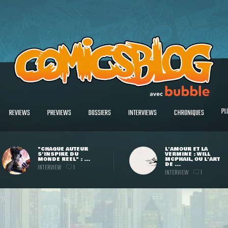
PL
REVIEWS
PREVIEWS
DOSSIERS
INTERVIEWS
CHRONIQUES
"CHAQUE AUTEUR
L'AMOUR ET LA
S'INSPIRE DU
VERMINE : WILL
MONDE RÉEL" : ...
MCPHAIL, OU L'ART
DE ...
INTERVIEW
1
INTERVIEW
1