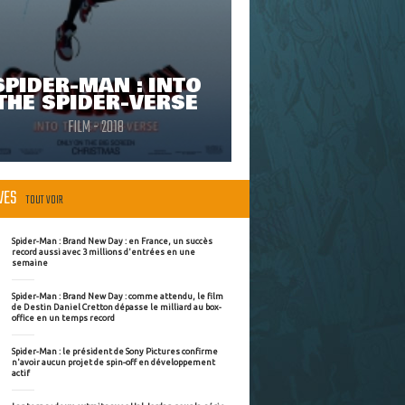
SPIDER-MAN : INTO
THE SPIDER-VERSE
FILM - 2018
ÈVES
TOUT VOIR
Spider-Man : Brand New Day : en France, un succès
record aussi avec 3 millions d'entrées en une
semaine
Spider-Man : Brand New Day : comme attendu, le film
de Destin Daniel Cretton dépasse le milliard au box-
office en un temps record
Spider-Man : le président de Sony Pictures confirme
n'avoir aucun projet de spin-off en développement
actif