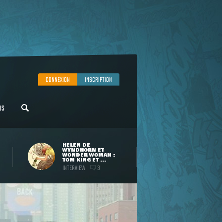
CONNEXION
INSCRIPTION
US
HELEN DE
WYNDHORN ET
WONDER WOMAN :
TOM KING ET ...
INTERVIEW
3