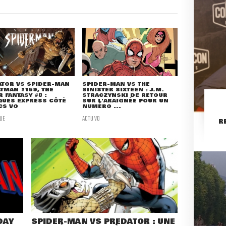
ATOR VS SPIDER-MAN
SPIDER-MAN VS THE
ATMAN #159, THE
SINISTER SIXTEEN : J.M.
 FANTASY #8 :
STRACZYNSKI DE RETOUR
QUES EXPRESS CÔTÉ
SUR L'ARAIGNÉE POUR UN
CS VO
NUMÉRO ...
UE
ACTU VO
R
DAY
SPIDER-MAN VS PREDATOR : UNE