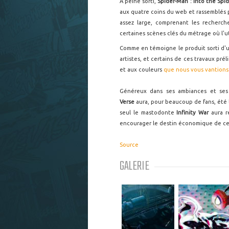
A peine sorti,
Spider-Man : Into the Spid
aux quatre coins du web et rassemblés 
assez large, comprenant les recherche
certaines scènes clés du métrage où l'
Comme en témoigne le produit sorti d'us
artistes, et certains de ces travaux pré
et aux couleurs
que nous vous vantion
Généreux dans ses ambiances et ses
Verse
aura, pour beaucoup de fans, été
seul le mastodonte
Infinity War
aura r
encourager le destin économique de ce f
Source
GALERIE