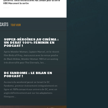
Lanterns : deux extraits avec Hal Jordan pour la série
HBO Max avant la sortie
DCASTS
TOUT VOIR
SUPER-HÉROÏNES AU CINÉMA :
UN DÉBAT 100% FÉMININ EN
PODCAST !
Après Wonder Woman, Captain Marvel, et le récent
film Birds of Prey, mais aussi avec la venue proche
de Black Widow, Wonder Woman 1984 et un casting
très diversifié pour The Eternals, les ...
DC FANDOME : LE BILAN EN
PODCAST !
Au cours du weekend passé se tenait le DC
Fandome, premier évènement intégralement en
ligne et 100% consacré aux univers de DC, avec un
angle définitivement axé sur les adaptations
filmiques ...