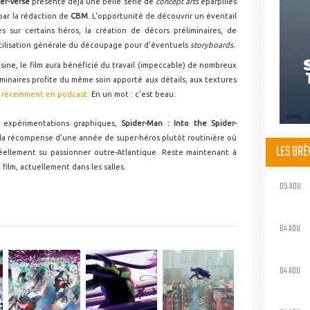
er-Verse
présente déjà une belle série de
concept arts
éparpillés
par la rédaction de
CBM
. L'opportunité de découvrir un éventail
s sur certains héros, la création de décors préliminaires, de
utilisation générale du découpage pour d'éventuels
storyboards.
ine, le film aura bénéficié du travail (impeccable) de nombreux
liminaires profite du même soin apporté aux détails, aux textures
s récemment en podcast.
En un mot : c'est beau.
 expérimentations graphiques,
Spider-Man : Into the Spider-
 la récompense d'une année de super-héros plutôt routinière où
LES BR
éellement su passionner outre-Atlantique. Reste maintenant à
ilm, actuellement dans les salles.
05 AOU
04 AOU
04 AOU