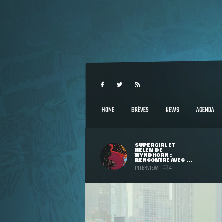
HOME
BRÈVES
NEWS
AGENDA
SUPERGIRL ET
HELEN DE
WYNDHORN :
RENCONTRE AVEC ...
INTERVIEW
4