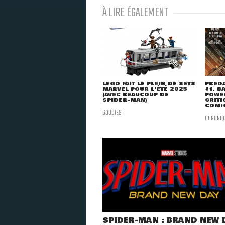
À LIRE ÉGALEMENT
LEGO FAIT LE PLEIN DE SETS
PRED
MARVEL POUR L'ÉTÉ 2025
#1, B
(AVEC BEAUCOUP DE
POWER
SPIDER-MAN)
CRITI
COMI
GOODIES
CHRONIQ
SPIDER-MAN : BRAND NEW 