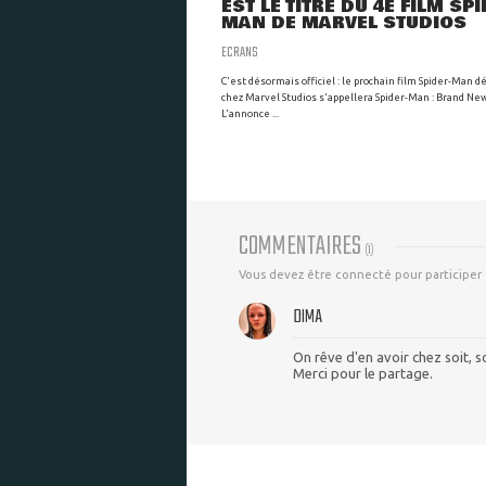
EST LE TITRE DU 4E FILM SP
MAN DE MARVEL STUDIOS
ECRANS
C'est désormais officiel : le prochain film Spider-Man 
chez Marvel Studios s'appellera Spider-Man : Brand Ne
L'annonce ...
COMMENTAIRES
(
1
)
Vous devez être connecté pour participer
DIMA
On rêve d'en avoir chez soit, s
Merci pour le partage.