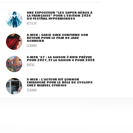
UNE EXPOSITION "LES SUPER-HÉROS À
LA FRANÇAISE" POUR L'ÉDITION 2026
DU FESTIVAL HYPERMONDES
ACTU VF
X-MEN : SADIE SINK CONFIRME SON
RETOUR POUR LE FILM DE JAKE
SCHREIER
ECRANS
X-MEN '97 : LA SAISON 3 BIEN PRÉVUE
POUR 2027, ET LA SAISON 4 POUR 2028
BRÈVE
X-MEN : L'ACTEUR KIT CONNOR
EMBAUCHÉ POUR LE RÔLE DE CYCLOPS
CHEZ MARVEL STUDIOS
ECRANS