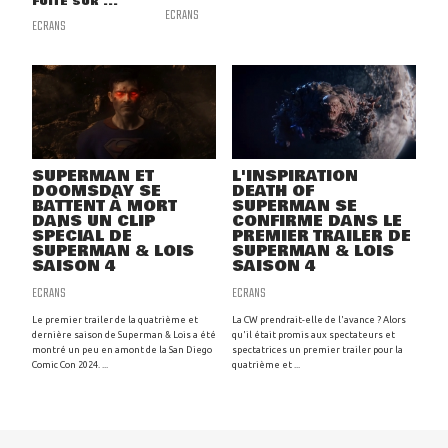
FUITE SUR ...
ECRANS
ECRANS
SUPERMAN ET
L'INSPIRATION
DOOMSDAY SE
DEATH OF
BATTENT À MORT
SUPERMAN SE
DANS UN CLIP
CONFIRME DANS LE
SPÉCIAL DE
PREMIER TRAILER DE
SUPERMAN & LOIS
SUPERMAN & LOIS
SAISON 4
SAISON 4
ECRANS
ECRANS
Le premier trailer de la quatrième et
La CW prendrait-elle de l'avance ? Alors
dernière saison de Superman & Lois a été
qu'il était promis aux spectateurs et
montré un peu en amont de la San Diego
spectatrices un premier trailer pour la
Comic Con 2024. ...
quatrième et ...