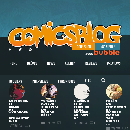
CONNEXION
INSCRIPTION
HOME
BRÈVES
NEWS
AGENDA
REVIEWS
PREVIEWS
PLUS
DOSSIERS
INTERVIEWS
CHRONIQUES
SUPERGIRL
"CHAQUE
L'AMOUR
HELEN
ET
AUTEUR
ET LA
DE
HELEN
S'INSPIRE
VERMINE
WYNDHORN
DE
DU
: WILL
ET
WYNDHORN
MONDE
MCPHAIL,
WONDER
:
RÉEL" :
OU L'ART
WOMAN :
RENCONTRE
...
DE ...
TOM
AVEC ...
KING ET
INTERVIEW
INTERVIEW
1
1
...
INTERVIEW
4
INTERVIEW
3