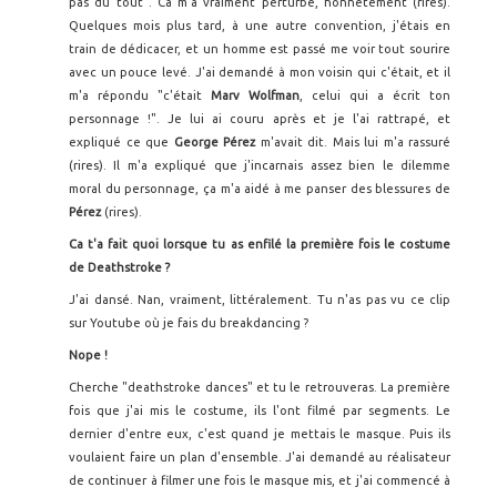
pas du tout". Ca m'a vraiment perturbé, honnêtement (rires).
Quelques mois plus tard, à une autre convention, j'étais en
train de dédicacer, et un homme est passé me voir tout sourire
avec un pouce levé. J'ai demandé à mon voisin qui c'était, et il
m'a répondu "c'était
Marv Wolfman
, celui qui a écrit ton
personnage !". Je lui ai couru après et je l'ai rattrapé, et
expliqué ce que
George Pérez
m'avait dit. Mais lui m'a rassuré
(rires). Il m'a expliqué que j'incarnais assez bien le dilemme
moral du personnage, ça m'a aidé à me panser des blessures de
Pérez
(rires).
Ca t'a fait quoi lorsque tu as enfilé la première fois le costume
de Deathstroke ?
J'ai dansé. Nan, vraiment, littéralement. Tu n'as pas vu ce clip
sur Youtube où je fais du breakdancing ?
Nope !
Cherche "deathstroke dances" et tu le retrouveras. La première
fois que j'ai mis le costume, ils l'ont filmé par segments. Le
dernier d'entre eux, c'est quand je mettais le masque. Puis ils
voulaient faire un plan d'ensemble. J'ai demandé au réalisateur
de continuer à filmer une fois le masque mis, et j'ai commencé à