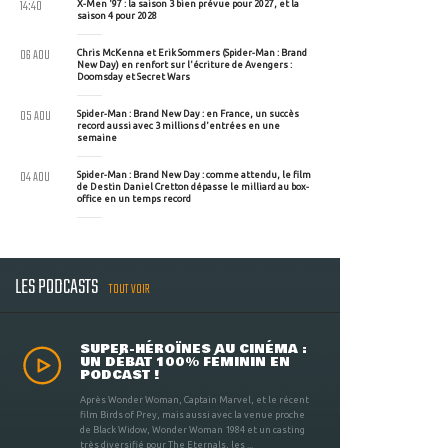
14:40
X-Men '97 : la saison 3 bien prévue pour 2027, et la
saison 4 pour 2028
06 AOU
Chris McKenna et Erik Sommers (Spider-Man : Brand
New Day) en renfort sur l'écriture de Avengers :
Doomsday et Secret Wars
05 AOU
Spider-Man : Brand New Day : en France, un succès
record aussi avec 3 millions d'entrées en une
semaine
04 AOU
Spider-Man : Brand New Day : comme attendu, le film
de Destin Daniel Cretton dépasse le milliard au box-
office en un temps record
LES PODCASTS
TOUT VOIR
SUPER-HÉROÏNES AU CINÉMA :
UN DÉBAT 100% FÉMININ EN
PODCAST !
Après Wonder Woman, Captain Marvel, et le récent
film Birds of Prey, mais aussi avec la venue proche
de Black Widow, Wonder Woman 1984 et un casting
très diversifié pour The Eternals, les ...