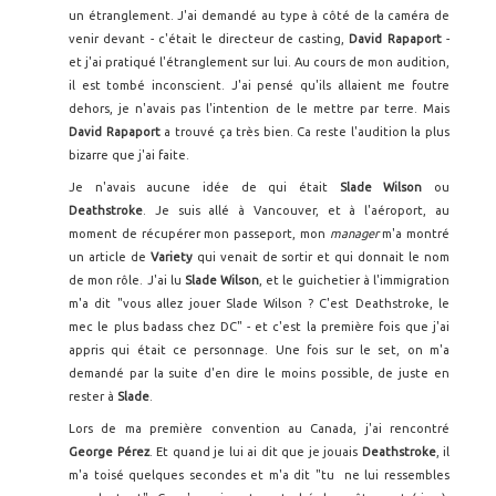
un étranglement. J'ai demandé au type à côté de la caméra de
venir devant - c'était le directeur de casting,
David Rapaport
-
et j'ai pratiqué l'étranglement sur lui. Au cours de mon audition,
il est tombé inconscient. J'ai pensé qu'ils allaient me foutre
dehors, je n'avais pas l'intention de le mettre par terre. Mais
David Rapaport
a trouvé ça très bien. Ca reste l'audition la plus
bizarre que j'ai faite.
Je n'avais aucune idée de qui était
Slade Wilson
ou
Deathstroke
. Je suis allé à Vancouver, et à l'aéroport, au
moment de récupérer mon passeport, mon
manager
m'a montré
un article de
Variety
qui venait de sortir et qui donnait le nom
de mon rôle. J'ai lu
Slade Wilson
, et le guichetier à l'immigration
m'a dit "vous allez jouer Slade Wilson ? C'est Deathstroke, le
mec le plus badass chez DC" - et c'est la première fois que j'ai
appris qui était ce personnage. Une fois sur le set, on m'a
demandé par la suite d'en dire le moins possible, de juste en
rester à
Slade
.
Lors de ma première convention au Canada, j'ai rencontré
George Pérez
. Et quand je lui ai dit que je jouais
Deathstroke
, il
m'a toisé quelques secondes et m'a dit "tu ne lui ressembles