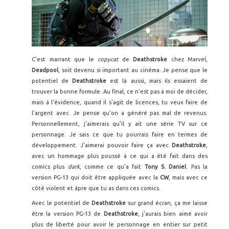
C'est marrant que le
copycat
de
Deathstroke
chez Marvel,
Deadpool
, soit devenu si important au cinéma. Je pense que le
potentiel de
Deathstroke
est là aussi, mais ils essaient de
trouver la bonne formule. Au final, ce n'est pas à moi de décider,
mais à l'évidence, quand il s'agit de licences, tu veux faire de
l'argent avec. Je pense qu'on a généré pas mal de revenus.
Personnellement, j'aimerais qu'il y ait une série TV sur ce
personnage. Je sais ce que tu pourrais faire en termes de
développement. J'aimerai pouvoir faire ça avec
Deathstroke
,
avec un hommage plus poussé à ce qui a été fait dans des
comics plus
dark
, comme ce qu'a fait
Tony S. Daniel
. Pas la
version PG-13 qui doit être appliquée avec la
CW
, mais avec ce
côté violent et âpre que tu as dans ces comics.
Avec le potentiel de
Deathstroke
sur grand écran, ça me laisse
être la version PG-13 de
Deathstroke
, j'aurais bien aimé avoir
plus de liberté pour avoir le personnage en entier sur petit