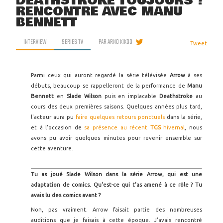
DEATHSTROKE TOUJOURS ?
RENCONTRE AVEC MANU
BENNETT
INTERVIEW
SERIES TV
PAR
ARNO KIKOO
Tweet
Parmi ceux qui auront regardé la série télévisée
Arrow
à ses
débuts, beaucoup se rappelleront de la performance de
Manu
Bennett
en
Slade Wilson
puis en implacable
Deathstroke
au
cours des deux premières saisons. Quelques années plus tard,
l'acteur aura pu
faire quelques retours ponctuels
dans la série,
et à l'occasion de
sa présence au récent
TGS
hivernal
, nous
avons pu avoir quelques minutes pour revenir ensemble sur
cette aventure.
Tu as joué Slade Wilson dans la série Arrow, qui est une
adaptation de comics. Qu'est-ce qui t'as amené à ce rôle ? Tu
avais lu des comics avant ?
Non, pas vraiment. Arrow faisait partie des nombreuses
auditions que je faisais à cette époque. J'avais rencontré