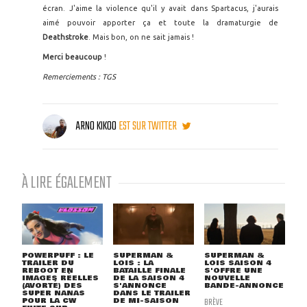
écran. J'aime la violence qu'il y avait dans Spartacus, j'aurais
aimé pouvoir apporter ça et toute la dramaturgie de
Deathstroke
. Mais bon, on ne sait jamais !
Merci beaucoup
!
Remerciements : TGS
ARNO KIKOO
EST SUR TWITTER
À LIRE ÉGALEMENT
POWERPUFF : LE
SUPERMAN &
SUPERMAN &
TRAILER DU
LOIS : LA
LOIS SAISON 4
REBOOT EN
BATAILLE FINALE
S'OFFRE UNE
IMAGES RÉELLES
DE LA SAISON 4
NOUVELLE
(AVORTÉ) DES
S'ANNONCE
BANDE-ANNONCE
SUPER NANAS
DANS LE TRAILER
POUR LA CW
DE MI-SAISON
BRÈVE