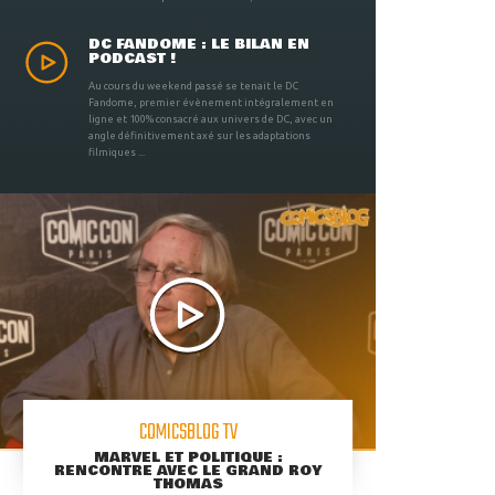
DC FANDOME : LE BILAN EN
PODCAST !
Au cours du weekend passé se tenait le DC
Fandome, premier évènement intégralement en
ligne et 100% consacré aux univers de DC, avec un
angle définitivement axé sur les adaptations
filmiques ...
COMICSBLOG TV
MARVEL ET POLITIQUE :
RENCONTRE AVEC LE GRAND ROY
THOMAS