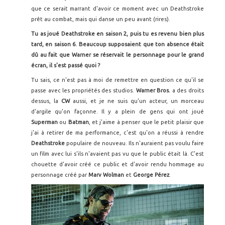
que ce serait marrant d'avoir ce moment avec un Deathstroke
prêt au combat, mais qui danse un peu avant (rires).
Tu as joué Deathstroke en saison 2, puis tu es revenu bien plus
tard, en saison 6. Beaucoup supposaient que ton absence était
dû au fait que Warner se réservait le personnage pour le grand
écran, il s'est passé quoi ?
Tu sais, ce n'est pas à moi de remettre en question ce qu'il se
passe avec les propriétés des studios.
Warner Bros.
a des droits
dessus, la
CW
aussi, et je ne suis qu'un acteur, un morceau
d'argile qu'on façonne. Il y a plein de gens qui ont joué
Superman
ou
Batman
, et j'aime à penser que le petit plaisir que
j'ai à retirer de ma performance, c'est qu'on a réussi à rendre
Deathstroke
populaire de nouveau. Ils n'auraient pas voulu faire
un film avec lui s'ils n'avaient pas vu que le public était là. C'est
chouette d'avoir créé ce public et d'avoir rendu hommage au
personnage créé par
Marv Wolman
et
George Pérez
.