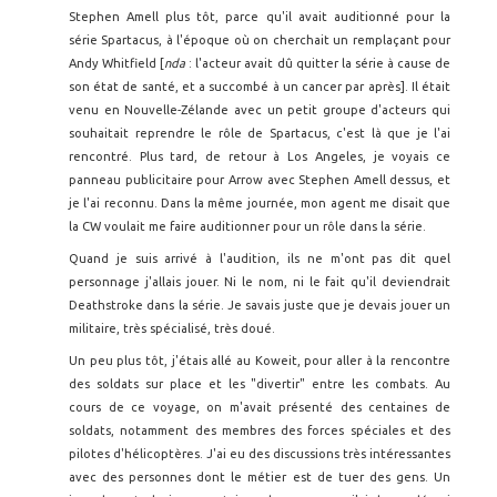
Stephen Amell plus tôt, parce qu'il avait auditionné pour la
série Spartacus, à l'époque où on cherchait un remplaçant pour
Andy Whitfield [
nda
: l'acteur avait dû quitter la série à cause de
son état de santé, et a succombé à un cancer par après]. Il était
venu en Nouvelle-Zélande avec un petit groupe d'acteurs qui
souhaitait reprendre le rôle de Spartacus, c'est là que je l'ai
rencontré. Plus tard, de retour à Los Angeles, je voyais ce
panneau publicitaire pour Arrow avec Stephen Amell dessus, et
je l'ai reconnu. Dans la même journée, mon agent me disait que
la CW voulait me faire auditionner pour un rôle dans la série.
Quand je suis arrivé à l'audition, ils ne m'ont pas dit quel
personnage j'allais jouer. Ni le nom, ni le fait qu'il deviendrait
Deathstroke dans la série. Je savais juste que je devais jouer un
militaire, très spécialisé, très doué.
Un peu plus tôt, j'étais allé au Koweit, pour aller à la rencontre
des soldats sur place et les "divertir" entre les combats. Au
cours de ce voyage, on m'avait présenté des centaines de
soldats, notamment des membres des forces spéciales et des
pilotes d'hélicoptères. J'ai eu des discussions très intéressantes
avec des personnes dont le métier est de tuer des gens. Un