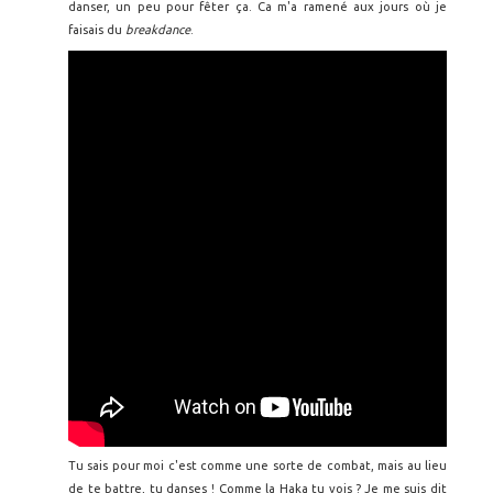
danser, un peu pour fêter ça. Ca m'a ramené aux jours où je
faisais du
breakdance
.
Tu sais pour moi c'est comme une sorte de combat, mais au lieu
de te battre, tu danses ! Comme la Haka tu vois ? Je me suis dit