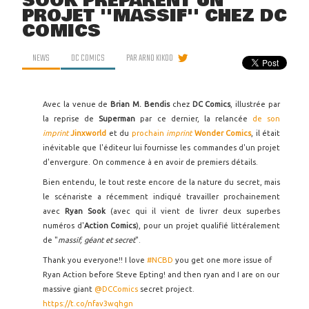
SOOK PRÉPARENT UN
PROJET ''MASSIF'' CHEZ DC
COMICS
NEWS
DC COMICS
PAR
ARNO KIKOO
Avec la venue de
Brian M. Bendis
chez
DC Comics
, illustrée par
la reprise de
Superman
par ce dernier, la relancée
de son
imprint
Jinxworld
et du
prochain
imprint
Wonder Comics
, il était
inévitable que l'éditeur lui fournisse les commandes d'un projet
d'envergure. On commence à en avoir de premiers détails.
Bien entendu, le tout reste encore de la nature du secret, mais
le scénariste a récemment indiqué travailler prochainement
avec
Ryan Sook
(avec qui il vient de livrer deux superbes
numéros d'
Action Comics
), pour un projet qualifié littéralement
de "
massif, géant et secret
".
Thank you everyone!! I love
#NCBD
you get one more issue of
Ryan Action before Steve Epting! and then ryan and I are on our
massive giant
@DCComics
secret project.
https://t.co/nfav3wqhgn