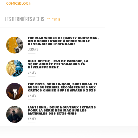
COMICSBLOG.fr
LES DERNIÈRES ACTUS
TOUT VOIR
THE MAD WORLD OF HARVEY KURTZMAN,
UN DOCUMENTAIRE À VENIR SUR LE
DESSINATEUR LÉGENDAIRE
ECRANS
BLUE BEETLE : PAS DE PANIQUE, LA
SÉRIE ANIMÉE EST TOUJOURS EN
DÉVELOPPEMENT.
BRÈVE
THE BOYS, SPIDER-NOIR, SUPERMAN ET
AUSSI SUPERGIRL RÉCOMPENSÉS AUX
CRITICS CHOICE SUPER AWARDS 2026
BRÈVE
LANTERNS : DEUX NOUVEAUX EXTRAITS
POUR LA SÉRIE HBO MAX SUR LES
MATINALES DES ETATS-UNIS
BRÈVE