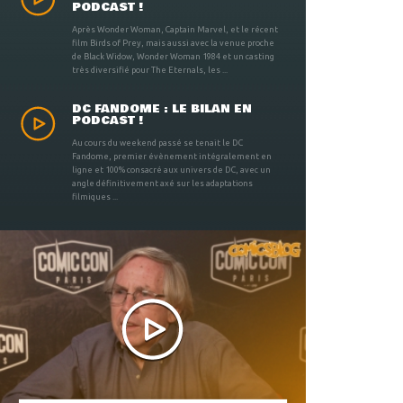
PODCAST !
Après Wonder Woman, Captain Marvel, et le récent
film Birds of Prey, mais aussi avec la venue proche
de Black Widow, Wonder Woman 1984 et un casting
très diversifié pour The Eternals, les ...
DC FANDOME : LE BILAN EN
PODCAST !
Au cours du weekend passé se tenait le DC
Fandome, premier évènement intégralement en
ligne et 100% consacré aux univers de DC, avec un
angle définitivement axé sur les adaptations
filmiques ...