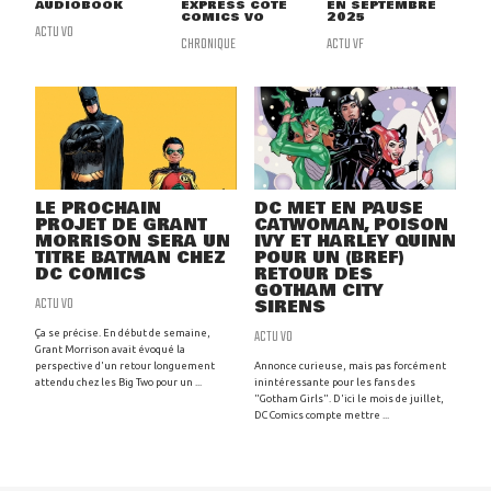
AUDIOBOOK
EXPRESS CÔTÉ
EN SEPTEMBRE
COMICS VO
2025
ACTU VO
CHRONIQUE
ACTU VF
LE PROCHAIN
DC MET EN PAUSE
PROJET DE GRANT
CATWOMAN, POISON
MORRISON SERA UN
IVY ET HARLEY QUINN
TITRE BATMAN CHEZ
POUR UN (BREF)
DC COMICS
RETOUR DES
GOTHAM CITY
ACTU VO
SIRENS
ACTU VO
Ça se précise. En début de semaine,
Grant Morrison avait évoqué la
perspective d'un retour longuement
Annonce curieuse, mais pas forcément
attendu chez les Big Two pour un ...
inintéressante pour les fans des
"Gotham Girls". D'ici le mois de juillet,
DC Comics compte mettre ...