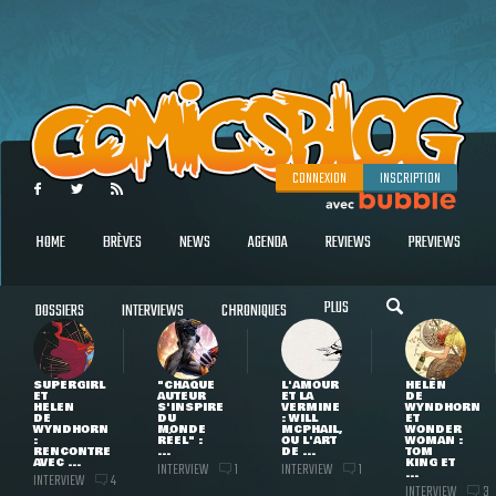
CONNEXION
INSCRIPTION
HOME
BRÈVES
NEWS
AGENDA
REVIEWS
PREVIEWS
PLUS
DOSSIERS
INTERVIEWS
CHRONIQUES
SUPERGIRL
"CHAQUE
L'AMOUR
HELEN
ET
AUTEUR
ET LA
DE
HELEN
S'INSPIRE
VERMINE
WYNDHORN
DE
DU
: WILL
ET
WYNDHORN
MONDE
MCPHAIL,
WONDER
:
RÉEL" :
OU L'ART
WOMAN :
RENCONTRE
...
DE ...
TOM
AVEC ...
KING ET
INTERVIEW
INTERVIEW
1
1
...
INTERVIEW
4
INTERVIEW
3