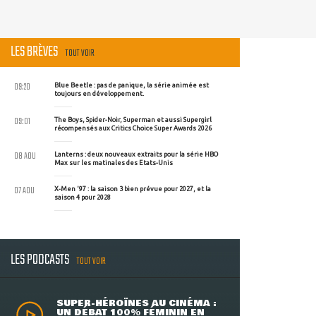
LES BRÈVES
TOUT VOIR
09:20
Blue Beetle : pas de panique, la série animée est
toujours en développement.
09:01
The Boys, Spider-Noir, Superman et aussi Supergirl
récompensés aux Critics Choice Super Awards 2026
08 AOU
Lanterns : deux nouveaux extraits pour la série HBO
Max sur les matinales des Etats-Unis
07 AOU
X-Men '97 : la saison 3 bien prévue pour 2027, et la
saison 4 pour 2028
LES PODCASTS
TOUT VOIR
SUPER-HÉROÏNES AU CINÉMA :
UN DÉBAT 100% FÉMININ EN