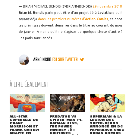
— BRIAN MICHAEL BENDIS (@BRIANMBENDIS)
29 novembre 2018
Brian M. Bendis
parle peut-être d'un projet lié à
Leviathan
, qu'il
teasait
déjà
dans les premiers numéros d'
Action Comics
, et dont
les prémisses doivent démarrer dans le titre au courant du mois
de janvier. A moins qu'il ne s'agisse de quelque chose d'autre ?
Les paris sont lancés.
ARNO KIKOO
EST SUR TWITTER
À LIRE ÉGALEMENT
ALL-STAR
PREDATOR VS
SUPERMAN & LA
SUPERMAN DE
SPIDER-MAN #1,
LÉGION DES
GRANT
BATMAN #159,
SUPER-HÉROS
MORRISON ET
THE POWER
ANNONCÉ EN DC
FRANK QUITELY
FANTASY #8 :
PAPERBACK CHEZ
ADAPTÉ EN
CRITIQUES
URBAN COMICS