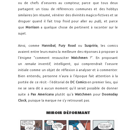
ou de chefs d'oeuvres au compteur, parce que tous deux
partagent un tissu de références communes et des hobbys
similaires (en résumé, vénérer des divinités magico-fictives et se
droguer quand il fait trop froid pour aller au
pub
), et parce
que
Morrison
a quelque chose de pertinent à raconter sur le
sujet.
Ainsi, comme
Hannibal
,
Fury Road
ou
Suspriria
, les comics
avaient entre leurs mains la meilleure des réponses à proposer à
l'énigme "comment ressusciter
Watchmen
?". En proposant
un
remake
inventif, intelligent, qui comprendrait l'oeuvre
initiale comme un objet de réflexion à analyser et à commenter.
Bien entendu, personne n'aura à l'époque fait attention à la
portée de ce récit - l'éditorial de
DC Comics
en premier lieu, qui
ne se sera dit à aucun moment qu'il serait possible de donner
suite à
Pax Americana
plutôt qu'à
Watchmen
pour
Doomsday
Clock
, puisque la marque ne s'y retrouvait pas.
MIROIR DÉFORMANT