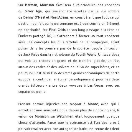
Sur
Batman
,
Morrison
s'amusera à réintroduire des concepts
du
Silver Age
, qui avaient été écartés par le
run
sombre
de
Denny O'Neal
et
Neal Adams
, en considérant que tout ce qui
s'est un jour fait sur le personnage est à voir comme un élément
en continuité. Sur
Final Crisis
et son long passage à la tête de
l'univers partagé
DC
, il s'attachera à former un tout cohérent
avec les concepts les plus farfelus de la compagnie, allant
puiser dans les premiers pas de la société jusqu'à l'intrusion
de
Jack Kirby
dans la mythologie du
Fourth World
. Un sacerdoce
qui voit les choses en grand et de manière globale, un réel
amour des codes et des univers de la BD de super-héros, et ce
pourquoi il est aussi l'un des rares grands britanniques de cette
époque à continuer à écrire périodiquement pour les deux
grands éditeurs - entre deux voyages à Las Vegas avec ses
copains du porno'.
Prenant comme injustice son rapport à
Moore
, avec qui il
entretient une animosité polie depuis plus de vingt-cinq ans, la
vision de
Morrison
sur
Watchmen
était logiquement quelque
chose d'attendu. Parce que le scénariste est l'un des rares à
pouvoir rivaliser avec son antagoniste barbu en terme de talent