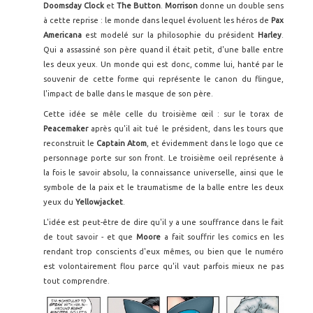
Doomsday Clock
et
The Button
.
Morrison
donne un double sens
à cette reprise : le monde dans lequel évoluent les héros de
Pax
Americana
est modelé sur la philosophie du président
Harley
.
Qui a assassiné son père quand il était petit, d'une balle entre
les deux yeux. Un monde qui est donc, comme lui, hanté par le
souvenir de cette forme qui représente le canon du flingue,
l'impact de balle dans le masque de son père.
Cette idée se mêle celle du troisième œil : sur le torax de
Peacemaker
après qu'il ait tué le président, dans les tours que
reconstruit le
Captain Atom
, et évidemment dans le logo que ce
personnage porte sur son front. Le troisième oeil représente à
la fois le savoir absolu, la connaissance universelle, ainsi que le
symbole de la paix et le traumatisme de la balle entre les deux
yeux du
Yellowjacket
.
L'idée est peut-être de dire qu'il y a une souffrance dans le fait
de tout savoir - et que
Moore
a fait souffrir les comics en les
rendant trop conscients d'eux mêmes, ou bien que le numéro
est volontairement flou parce qu'il vaut parfois mieux ne pas
tout comprendre.