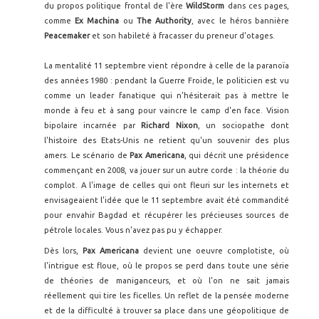
du propos politique frontal de l'ère
WildStorm
dans ces pages,
comme
Ex Machina
ou
The Authority
, avec le héros bannière
Peacemaker
et son habileté à fracasser du preneur d'otages.
La mentalité 11 septembre vient répondre à celle de la paranoïa
des années 1980 : pendant la Guerre Froide, le politicien est vu
comme un leader fanatique qui n'hésiterait pas à mettre le
monde à feu et à sang pour vaincre le camp d'en face. Vision
bipolaire incarnée par
Richard Nixon
, un sociopathe dont
l'histoire des Etats-Unis ne retient qu'un souvenir des plus
amers. Le scénario de
Pax Americana
, qui décrit une présidence
commençant en 2008, va jouer sur un autre corde : la théorie du
complot. A l'image de celles qui ont fleuri sur les internets et
envisageaient l'idée que le 11 septembre avait été commandité
pour envahir Bagdad et récupérer les précieuses sources de
pétrole locales. Vous n'avez pas pu y échapper.
Dès lors,
Pax Americana
devient une oeuvre complotiste, où
l'intrigue est floue, où le propos se perd dans toute une série
de théories de maniganceurs, et où l'on ne sait jamais
réellement qui tire les ficelles. Un reflet de la pensée moderne
et de la difficulté à trouver sa place dans une géopolitique de