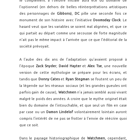
le complément à l'oeuvre initiale aura été du domaine de
l'optionnel (en dehors de belles réinterprétations artistiques
des personnages de
Gibbons
),
DC
pille une seconde fois ce
monument de son histoire avec l'initiative
Doomsday Clock
. Le
hasard veut que les variables se soient mal alignées, et que ce
qui partait au départ comme une secousse de forte magnitude
n'ait pas le même impact à l'arrivée que ce que l'éditorial de la
société prévoyait.
A l'aube des dix ans de l'adaptation qu'avaient proposé à
l'époque
Zack Snyder
,
David Hayter
et
Alex Tse
, une nouvelle
version de cette mythologie se prépare pour les écrans, et
tandis que
Donny Cates
et
Ryan Stegman
se foutent un peu de
la légende sur les réseaux sociaux (et les grandes gueules ont
parfois gain de cause),
Watchmen
n'a jamais semblé aussi vivant
malgré le poids des années. A croire que le mythe originel était
bien du domaine de l'intouchable, et que seul un film en case
par case ou un
Damon Lindelof
volontairement lointain auront
compris l'intérêt de ne pas se frotter à l'envie de réécrire quoi
que ce soit.
Dans le paysage historiographique de
Watchmen
, cependant,