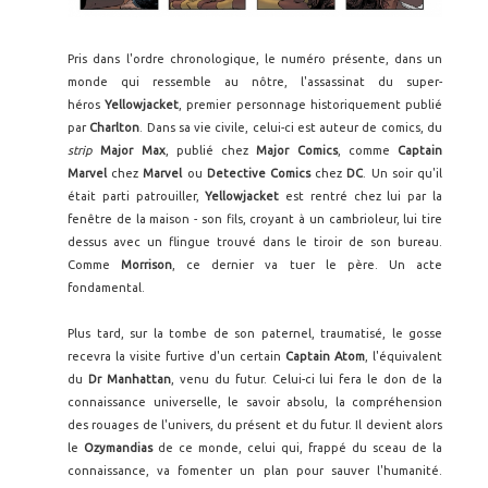
Pris dans l'ordre chronologique, le numéro présente, dans un
monde qui ressemble au nôtre, l'assassinat du super-
héros
Yellowjacket
, premier personnage historiquement publié
par
Charlton
. Dans sa vie civile, celui-ci est auteur de comics, du
strip
Major Max
, publié chez
Major Comics
, comme
Captain
Marvel
chez
Marvel
ou
Detective Comics
chez
DC
. Un soir qu'il
était parti patrouiller,
Yellowjacket
est rentré chez lui par la
fenêtre de la maison - son fils, croyant à un cambrioleur, lui tire
dessus avec un flingue trouvé dans le tiroir de son bureau.
Comme
Morrison
, ce dernier va tuer le père. Un acte
fondamental.
Plus tard, sur la tombe de son paternel, traumatisé, le gosse
recevra la visite furtive d'un certain
Captain Atom
, l'équivalent
du
Dr Manhattan
, venu du futur. Celui-ci lui fera le don de la
connaissance universelle, le savoir absolu, la compréhension
des rouages de l'univers, du présent et du futur. Il devient alors
le
Ozymandias
de ce monde, celui qui, frappé du sceau de la
connaissance, va fomenter un plan pour sauver l'humanité.