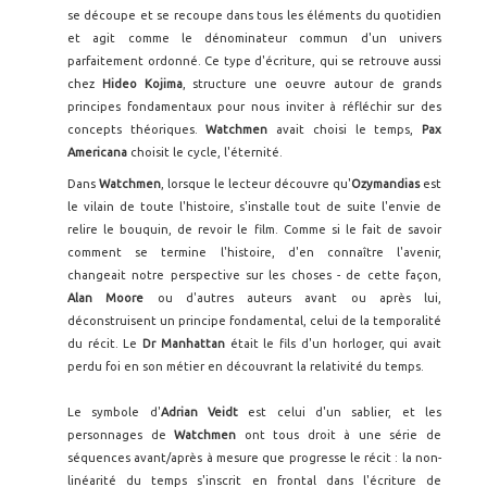
se découpe et se recoupe dans tous les éléments du quotidien
et agit comme le dénominateur commun d'un univers
parfaitement ordonné. Ce type d'écriture, qui se retrouve aussi
chez
Hideo Kojima
, structure une oeuvre autour de grands
principes fondamentaux pour nous inviter à réfléchir sur des
concepts théoriques.
Watchmen
avait choisi le temps,
Pax
Americana
choisit le cycle, l'éternité.
Dans
Watchmen
, lorsque le lecteur découvre qu'
Ozymandias
est
le vilain de toute l'histoire, s'installe tout de suite l'envie de
relire le bouquin, de revoir le film. Comme si le fait de savoir
comment se termine l'histoire, d'en connaître l'avenir,
changeait notre perspective sur les choses - de cette façon,
Alan Moore
ou d'autres auteurs avant ou après lui,
déconstruisent un principe fondamental, celui de la temporalité
du récit. Le
Dr Manhattan
était le fils d'un horloger, qui avait
perdu foi en son métier en découvrant la relativité du temps.
Le symbole d'
Adrian Veidt
est celui d'un sablier, et les
personnages de
Watchmen
ont tous droit à une série de
séquences avant/après à mesure que progresse le récit : la non-
linéarité du temps s'inscrit en frontal dans l'écriture de