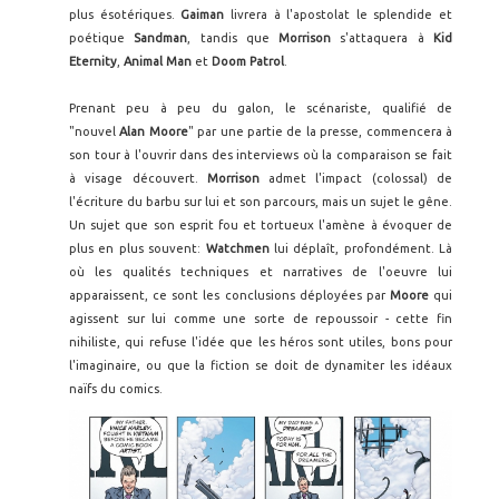
plus ésotériques.
Gaiman
livrera à l'apostolat le splendide et
poétique
Sandman
, tandis que
Morrison
s'attaquera à
Kid
Eternity
,
Animal Man
et
Doom Patrol
.
Prenant peu à peu du galon, le scénariste, qualifié de
"nouvel
Alan Moore
" par une partie de la presse, commencera à
son tour à l'ouvrir dans des interviews où la comparaison se fait
à visage découvert.
Morrison
admet l'impact (colossal) de
l'écriture du barbu sur lui et son parcours, mais un sujet le gêne.
Un sujet que son esprit fou et tortueux l'amène à évoquer de
plus en plus souvent:
Watchmen
lui déplaît, profondément. Là
où les qualités techniques et narratives de l'oeuvre lui
apparaissent, ce sont les conclusions déployées par
Moore
qui
agissent sur lui comme une sorte de repoussoir - cette fin
nihiliste, qui refuse l'idée que les héros sont utiles, bons pour
l'imaginaire, ou que la fiction se doit de dynamiter les idéaux
naïfs du comics.