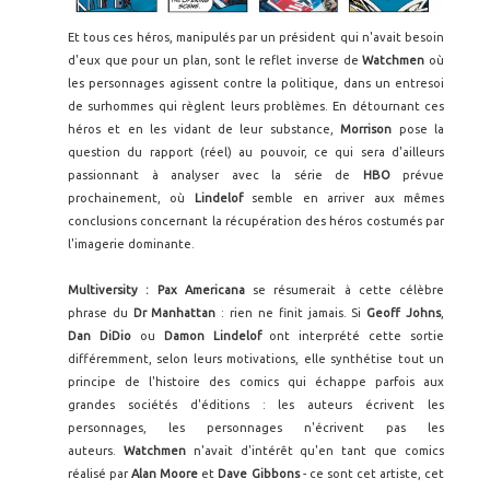
Et tous ces héros, manipulés par un président qui n'avait besoin
d'eux que pour un plan, sont le reflet inverse de
Watchmen
où
les personnages agissent contre la politique, dans un entresoi
de surhommes qui règlent leurs problèmes. En détournant ces
héros et en les vidant de leur substance,
Morrison
pose la
question du rapport (réel) au pouvoir, ce qui sera d'ailleurs
passionnant à analyser avec la série de
HBO
prévue
prochainement, où
Lindelof
semble en arriver aux mêmes
conclusions concernant la récupération des héros costumés par
l'imagerie dominante.
Multiversity : Pax Americana
se résumerait à cette célèbre
phrase du
Dr Manhattan
: rien ne finit jamais. Si
Geoff Johns
,
Dan DiDio
ou
Damon Lindelof
ont interprété cette sortie
différemment, selon leurs motivations, elle synthétise tout un
principe de l'histoire des comics qui échappe parfois aux
grandes sociétés d'éditions : les auteurs écrivent les
personnages, les personnages n'écrivent pas les
auteurs.
Watchmen
n'avait d'intérêt qu'en tant que comics
réalisé par
Alan Moore
et
Dave Gibbons
- ce sont cet artiste, cet