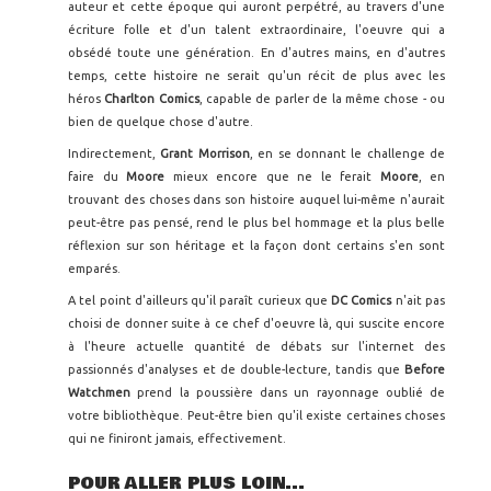
auteur et cette époque qui auront perpétré, au travers d'une
écriture folle et d'un talent extraordinaire, l'oeuvre qui a
obsédé toute une génération. En d'autres mains, en d'autres
temps, cette histoire ne serait qu'un récit de plus avec les
héros
Charlton Comics
, capable de parler de la même chose - ou
bien de quelque chose d'autre.
Indirectement,
Grant Morrison
, en se donnant le challenge de
faire du
Moore
mieux encore que ne le ferait
Moore
, en
trouvant des choses dans son histoire auquel lui-même n'aurait
peut-être pas pensé, rend le plus bel hommage et la plus belle
réflexion sur son héritage et la façon dont certains s'en sont
emparés.
A tel point d'ailleurs qu'il paraît curieux que
DC Comics
n'ait pas
choisi de donner suite à ce chef d'oeuvre là, qui suscite encore
à l'heure actuelle quantité de débats sur l'internet des
passionnés d'analyses et de double-lecture, tandis que
Before
Watchmen
prend la poussière dans un rayonnage oublié de
votre bibliothèque. Peut-être bien qu'il existe certaines choses
qui ne finiront jamais, effectivement.
POUR ALLER PLUS LOIN...