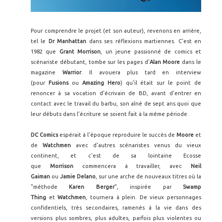
Pour comprendre le projet (et son auteur), revenons en arrière,
tel le
Dr Manhattan
dans ses réflexions martiennes. C'est en
1982 que
Grant Morrison
, un jeune passionné de comics et
scénariste débutant, tombe sur les pages d'
Alan Moore
dans le
magazine
Warrior
. Il avouera plus tard en interview
(pour
Fusions
ou
Amazing Hero
) qu'il était sur le point de
renoncer à sa vocation d'écrivain de BD, avant d'entrer en
contact avec le travail du barbu, son aîné de sept ans quoi que
leur débuts dans l'écriture se soient fait à la même période.
DC Comics
espérait à l'époque reproduire le succès de
Moore
et
de
Watchmen
avec d'autres scénaristes venus du vieux
continent, et c'est de sa lointaine Ecosse
que
Morrison
commencera à travailler, avec
Neil
Gaiman
ou
Jamie Delano
, sur une arche de nouveaux titres où la
"méthode
Karen Berger
", inspirée par
Swamp
Thing
et
Watchmen
, tournera à plein. De vieux personnages
confidentiels, très secondaires, ramenés à la vie dans des
versions plus sombres, plus adultes, parfois plus violentes ou