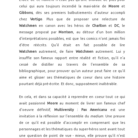
celui qui aura toujours incendié la maxi-série de
Moore
et
Gibbons
, dès ses premiers balbutiements d'auteur accompli
chez
Vertigo
. Plus que de proposer une relecture de
Watchmen
en canon avec les héros de
Charlton
et
DC
, le
message proposé par
Morrison
, au détour d'un bon million
d'interprétations possibles, est que les comics n'ont jamais fini
d'être réécrits. Qu'il était en fait possible de lire
Watchmen
autrement, de faire
Watchmen
autrement. Lui y
insuffle son fameux rapport entre réalité et fiction, qu'il n'a
cessé de distiller au travers de l'ensemble de sa
bibliographique, pour prouver qu'un auteur peut faire ce qu'il
aime et glisser ses thématiques de coeur dans une histoire
pourtant déjà pré-écrite. Et donc, supposément inaltérable.
En cela, et dans sa capacité à reprendre en coeur tout ce qui
avait passionné
Moore
au moment de livrer son fameux chef
d'oeuvre définitif,
Multiversity : Pax Americana
est une
invitation à la réflexion sur l'ensemble du
medium
. Une preuve
de ce qu'il est possible d'accomplir en comprenant que les
personnages et les thématiques du super-héros sont avant tout
une question de point de vue - mieux, elle prouve qu'il n'est