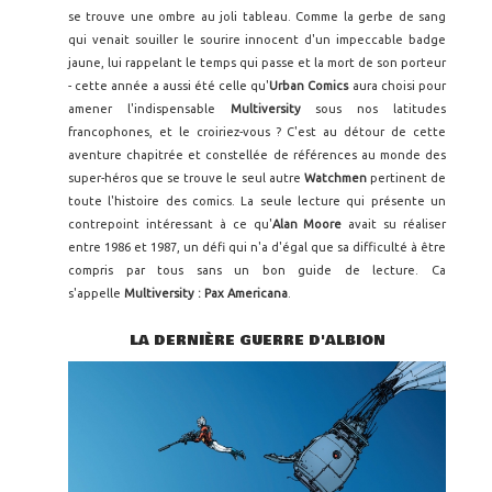
se trouve une ombre au joli tableau. Comme la gerbe de sang
qui venait souiller le sourire innocent d'un impeccable badge
jaune, lui rappelant le temps qui passe et la mort de son porteur
- cette année a aussi été celle qu'
Urban Comics
aura choisi pour
amener l'indispensable
Multiversity
sous nos latitudes
francophones, et le croiriez-vous ? C'est au détour de cette
aventure chapitrée et constellée de références au monde des
super-héros que se trouve le seul autre
Watchmen
pertinent de
toute l'histoire des comics. La seule lecture qui présente un
contrepoint intéressant à ce qu'
Alan Moore
avait su réaliser
entre 1986 et 1987, un défi qui n'a d'égal que sa difficulté à être
compris par tous sans un bon guide de lecture. Ca
s'appelle
Multiversity : Pax Americana
.
LA DERNIÈRE GUERRE D'ALBION