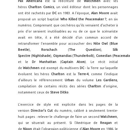
Pax Americana
est la réécriture de
Watchmen
avec les
héros
Charlton Comics
, un vieil éditeur dont les personnages
ont été rachetés par
DC
en 1983. A l'époque,
Alan Moore
avait
proposé un script baptisé
Who Killed the Peacemaker
?
, en six
numéros. Comprenant que ces héros qu'ils venaient d'acheter à
prix d'or seraient inutilisables au vu de ce que le scénariste
avait en tête, il a été décidé d'un commun accord de
retransformer l'ensemble pour accoucher des
Nite Owl
(
Blue
Beetle
),
Rorschach
(
The Question
),
Silk
Spectre
(
Nightshade
),
Ozymandias
(
Thunderbolt
),
Comedian
(
Peacemak
et le
Dr Manhattan
(
Captain Atom
). Le récit initial
de
Watchmen
est exempt du multivers
DC
- la Terre sur laquelle
évoluent les héros
Charlton
est la
Terre-4
, comme l'indique
d'ailleurs le référencement
Urban
du volume
Les Gardiens
,
compilation de certains récits des séries
Charlton
d'origine,
notamment ceux de
Steve Ditko
.
L'exercice de style est explicite dans les pages de la
version
Director's Cut
du numéro, calibré à seulement trente-
huit pages : relever le challenge de faire un second
Watchmen
,
qui se situerait au présent. Si l'Amérique de
Reagan
et
de
Nixon
était l'obsession politicienne d'
Alan Moore
en 1986, le