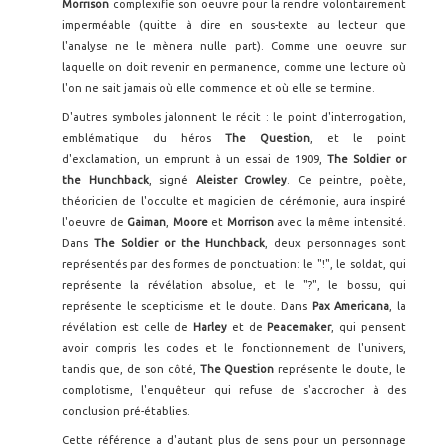
Morrison
complexifie son oeuvre pour la rendre volontairement
imperméable (quitte à dire en sous-texte au lecteur que
l'analyse ne le mènera nulle part). Comme une oeuvre sur
laquelle on doit revenir en permanence, comme une lecture où
l'on ne sait jamais où elle commence et où elle se termine.
D'autres symboles jalonnent le récit : le point d'interrogation,
emblématique du héros
The Question
, et le point
d'exclamation, un emprunt à un essai de 1909,
The Soldier or
the Hunchback
, signé
Aleister Crowley
. Ce peintre, poète,
théoricien de l'occulte et magicien de cérémonie, aura inspiré
l'oeuvre de
Gaiman
,
Moore
et
Morrison
avec la même intensité.
Dans
The Soldier or the Hunchback
, deux personnages sont
représentés par des formes de ponctuation: le "!", le soldat, qui
représente la révélation absolue, et le "?", le bossu, qui
représente le scepticisme et le doute. Dans
Pax Americana
, la
révélation est celle de
Harley
et de
Peacemaker
, qui pensent
avoir compris les codes et le fonctionnement de l'univers,
tandis que, de son côté,
The Question
représente le doute, le
complotisme, l'enquêteur qui refuse de s'accrocher à des
conclusion pré-établies.
Cette référence a d'autant plus de sens pour un personnage