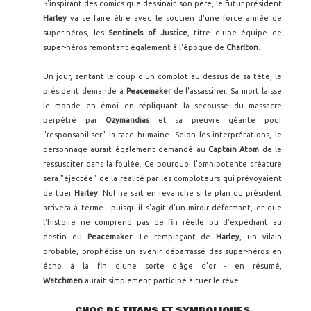
S'inspirant des comics que dessinait son père, le futur président
Harley
va se faire élire avec le soutien d'une force armée de
super-héros, les
Sentinels of Justice
, titre d'une équipe de
super-héros remontant également à l'époque de
Charlton
.
Un jour, sentant le coup d'un complot au dessus de sa tête, le
président demande à
Peacemaker
de l'assassiner. Sa mort laisse
le monde en émoi en répliquant la secousse du massacre
perpétré par
Ozymandias
et sa pieuvre géante pour
"responsabiliser" la race humaine. Selon les interprétations, le
personnage aurait également demandé au
Captain Atom
de le
ressusciter dans la foulée. Ce pourquoi l'omnipotente créature
sera "éjectée" de la réalité par les comploteurs qui prévoyaient
de tuer
Harley
. Nul ne sait en revanche si le plan du président
arrivera à terme - puisqu'il s'agit d'un miroir déformant, et que
l'histoire ne comprend pas de fin réelle ou d'expédiant au
destin du
Peacemaker
. Le remplaçant de
Harley
, un vilain
probable, prophétise un avenir débarrassé des super-héros en
écho à la fin d'une sorte d'âge d'or - en résumé,
Watchmen
aurait simplement participé à tuer le rêve.
CHOC DE TITANS ET SYMBOLIQUES