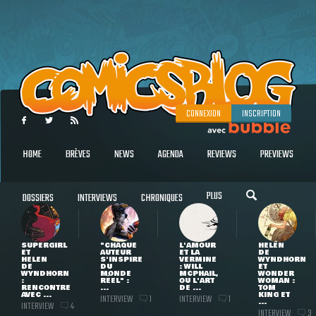
CONNEXION
INSCRIPTION
HOME
BRÈVES
NEWS
AGENDA
REVIEWS
PREVIEWS
PLUS
DOSSIERS
INTERVIEWS
CHRONIQUES
SUPERGIRL
"CHAQUE
L'AMOUR
HELEN
ET
AUTEUR
ET LA
DE
HELEN
S'INSPIRE
VERMINE
WYNDHORN
DE
DU
: WILL
ET
WYNDHORN
MONDE
MCPHAIL,
WONDER
:
RÉEL" :
OU L'ART
WOMAN :
RENCONTRE
...
DE ...
TOM
AVEC ...
KING ET
INTERVIEW
INTERVIEW
1
1
...
INTERVIEW
4
INTERVIEW
3