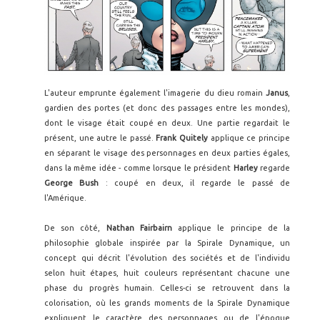
L'auteur emprunte également l'imagerie du dieu romain
Janus
,
gardien des portes (et donc des passages entre les mondes),
dont le visage était coupé en deux. Une partie regardait le
présent, une autre le passé.
Frank Quitely
applique ce principe
en séparant le visage des personnages en deux parties égales,
dans la même idée - comme lorsque le président
Harley
regarde
George Bush
: coupé en deux, il regarde le passé de
l'Amérique.
De son côté,
Nathan Fairbairn
applique le principe de la
philosophie globale inspirée par la Spirale Dynamique, un
concept qui décrit l'évolution des sociétés et de l'individu
selon huit étapes, huit couleurs représentant chacune une
phase du progrès humain. Celles-ci se retrouvent dans la
colorisation, où les grands moments de la Spirale Dynamique
expliquent le caractère des personnages ou de l'époque