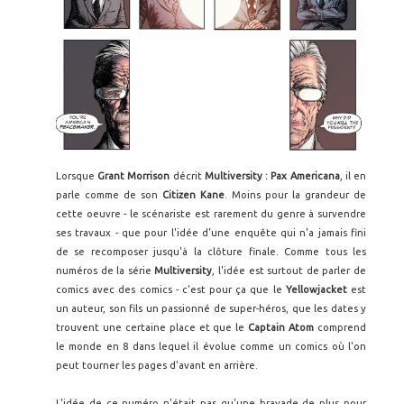
Lorsque
Grant Morrison
décrit
Multiversity : Pax Americana
, il en
parle comme de son
Citizen Kane
. Moins pour la grandeur de
cette oeuvre - le scénariste est rarement du genre à survendre
ses travaux - que pour l'idée d'une enquête qui n'a jamais fini
de se recomposer jusqu'à la clôture finale. Comme tous les
numéros de la série
Multiversity
, l'idée est surtout de parler de
comics avec des comics - c'est pour ça que le
Yellowjacket
est
un auteur, son fils un passionné de super-héros, que les dates y
trouvent une certaine place et que le
Captain Atom
comprend
le monde en 8 dans lequel il évolue comme un comics où l'on
peut tourner les pages d'avant en arrière.
L'idée de ce numéro n'était pas qu'une bravade de plus pour