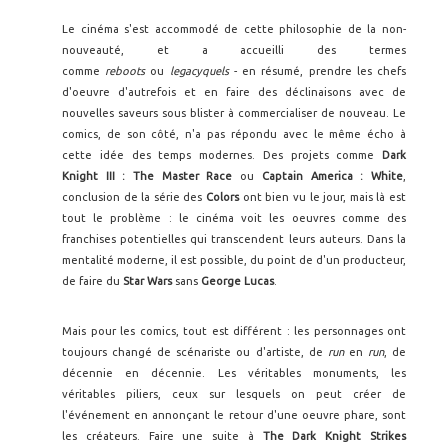
Le cinéma s'est accommodé de cette philosophie de la non-
nouveauté, et a accueilli des termes
comme
reboots
ou
legacyquels
- en résumé, prendre les chefs
d'oeuvre d'autrefois et en faire des déclinaisons avec de
nouvelles saveurs sous blister à commercialiser de nouveau. Le
comics, de son côté, n'a pas répondu avec le même écho à
cette idée des temps modernes. Des projets comme
Dark
Knight III : The Master Race
ou
Captain America : White
,
conclusion de la série des
Colors
ont bien vu le jour, mais là est
tout le problème : le cinéma voit les oeuvres comme des
franchises potentielles qui transcendent leurs auteurs. Dans la
mentalité moderne, il est possible, du point de d'un producteur,
de faire du
Star Wars
sans
George Lucas
.
Mais pour les comics, tout est différent : les personnages ont
toujours changé de scénariste ou d'artiste, de
run
en
run
, de
décennie en décennie. Les véritables monuments, les
véritables piliers, ceux sur lesquels on peut créer de
l'événement en annonçant le retour d'une oeuvre phare, sont
les créateurs. Faire une suite à
The Dark Knight Strikes