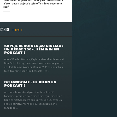
Spider-Man : le président de Sony Pictures confirme
n'avoir aucun projet de spin-off en développement
actif
DCASTS
TOUT VOIR
SUPER-HÉROÏNES AU CINÉMA :
UN DÉBAT 100% FÉMININ EN
PODCAST !
Après Wonder Woman, Captain Marvel, et le récent
film Birds of Prey, mais aussi avec la venue proche
de Black Widow, Wonder Woman 1984 et un casting
très diversifié pour The Eternals, les ...
DC FANDOME : LE BILAN EN
PODCAST !
Au cours du weekend passé se tenait le DC
Fandome, premier évènement intégralement en
ligne et 100% consacré aux univers de DC, avec un
angle définitivement axé sur les adaptations
filmiques ...