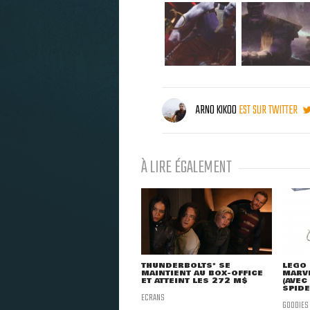
ARNO KIKOO
EST SUR TWITTER
À LIRE ÉGALEMENT
THUNDERBOLTS* SE
LEGO 
MAINTIENT AU BOX-OFFICE
MARVE
ET ATTEINT LES 272 M$
(AVEC
SPID
ECRANS
GOODIES