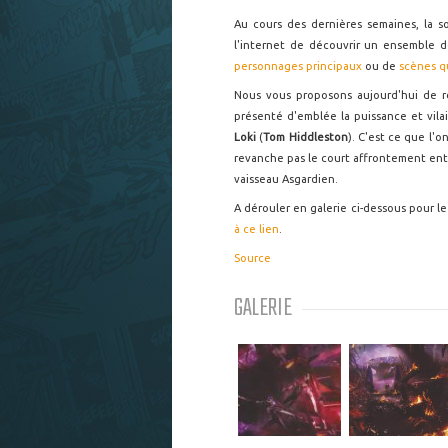
Au cours des dernières semaines, la so
l'internet de découvrir un ensemble 
personnages principaux
ou de
scènes q
Nous vous proposons aujourd'hui de re
présenté d'emblée la puissance et vil
Loki
(
Tom Hiddleston
). C'est ce que l'
revanche pas le court affrontement ent
vaisseau Asgardien.
A dérouler en galerie ci-dessous pour le 
à ce lien
.
Source
GALERIE