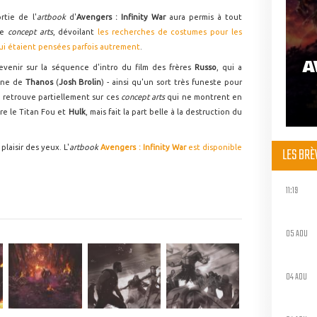
rtie de l'
artbook
d'
Avengers : Infinity War
aura permis à tout
de
concept arts
, dévoilant
les recherches de costumes pour les
ui étaient pensées parfois autrement
.
A
venir sur la séquence d'intro du film des frères
Russo
, qui a
aine de
Thanos
(
Josh Brolin
) - ainsi qu'un sort très funeste pour
on retrouve partiellement sur ces
concept arts
qui ne montrent en
re le Titan Fou et
Hulk
, mais fait la part belle à la destruction du
plaisir des yeux. L'
artbook
Avengers : Infinity War
est disponible
LES BR
11:19
05 AOU
04 AOU