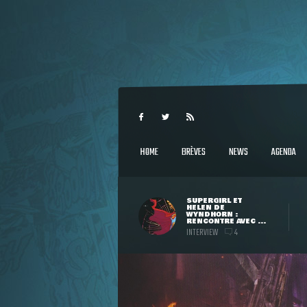
HOME
BRÈVES
NEWS
AGENDA
SUPERGIRL ET
HELEN DE
WYNDHORN :
RENCONTRE AVEC ...
INTERVIEW
4