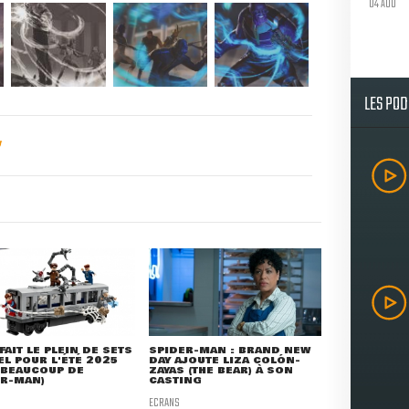
04 AOU
LES PO
FAIT LE PLEIN DE SETS
SPIDER-MAN : BRAND NEW
L POUR L'ÉTÉ 2025
DAY AJOUTE LIZA COLÓN-
 BEAUCOUP DE
ZAYAS (THE BEAR) À SON
ER-MAN)
CASTING
ECRANS