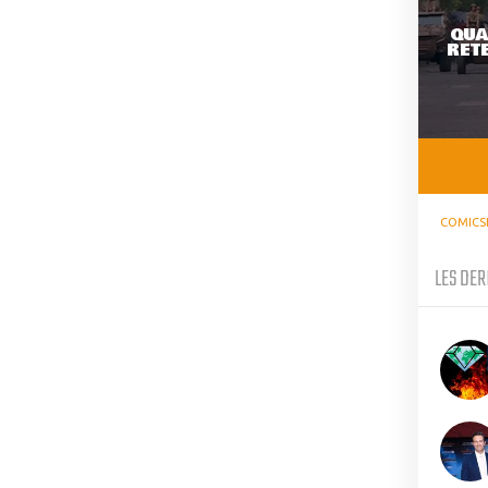
QUA
RETE
COMICS
LES DER