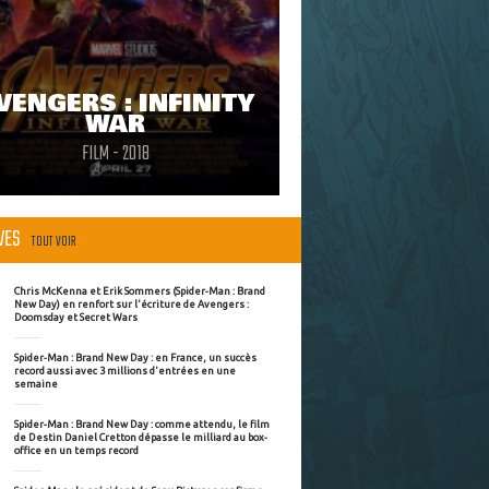
VENGERS : INFINITY
WAR
FILM - 2018
ÈVES
TOUT VOIR
Chris McKenna et Erik Sommers (Spider-Man : Brand
New Day) en renfort sur l'écriture de Avengers :
Doomsday et Secret Wars
Spider-Man : Brand New Day : en France, un succès
record aussi avec 3 millions d'entrées en une
semaine
Spider-Man : Brand New Day : comme attendu, le film
de Destin Daniel Cretton dépasse le milliard au box-
office en un temps record