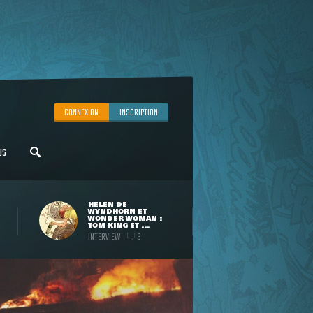
CONNEXION
INSCRIPTION
US
HELEN DE
WYNDHORN ET
WONDER WOMAN :
TOM KING ET ...
INTERVIEW
3