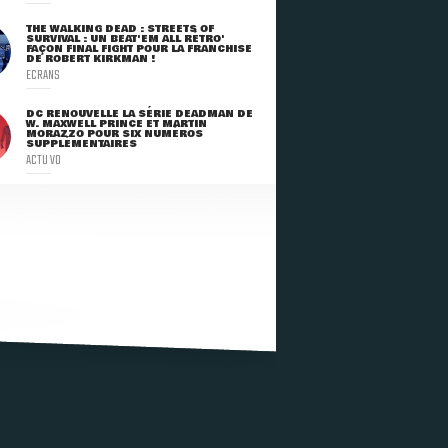
THE WALKING DEAD : STREETS OF
SURVIVAL : UN BEAT'EM ALL RÉTRO'
FAÇON FINAL FIGHT POUR LA FRANCHISE
DE ROBERT KIRKMAN !
ECRANS
DC RENOUVELLE LA SÉRIE DEADMAN DE
W. MAXWELL PRINCE ET MARTIN
MORAZZO POUR SIX NUMÉROS
SUPPLÉMENTAIRES
ACTU VO