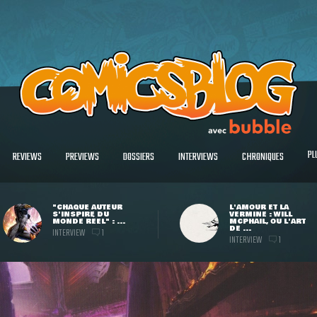
PL
REVIEWS
PREVIEWS
DOSSIERS
INTERVIEWS
CHRONIQUES
"CHAQUE AUTEUR
L'AMOUR ET LA
S'INSPIRE DU
VERMINE : WILL
MONDE RÉEL" : ...
MCPHAIL, OU L'ART
DE ...
INTERVIEW
1
INTERVIEW
1