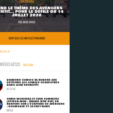
TRASHBAG
ND LE THÈME DES AVENGERS
NTIT... POUR LE DÉFILÉ DU 14
JUILLET 2026
PAR
ARNO KIKOO
VOIR TOUS LES ARTICLES TRASHBAG
BLOG.fr
NIÈRES ACTUS
TOUT VOIR
DIAMOND COMICS VA RENDRE AUX
ÉDITEURS LES COMICS SÉQUESTRÉS
DANS LEUR ENTREPÔT
ACTU VO
CHRIS MCKENNA ET ERIK SOMMERS
(SPIDER-MAN : BRAND NEW DAY) EN
RENFORT SUR L'ÉCRITURE DE AVENGERS
: DOOMSDAY ET SECRET WARS
BRÈVE