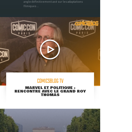
angle définitivement axé sur les adaptations
filmiques ...
COMICSBLOG TV
MARVEL ET POLITIQUE :
RENCONTRE AVEC LE GRAND ROY
THOMAS