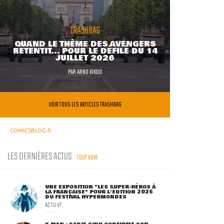
TRASHBAG
QUAND LE THÈME DES AVENGERS
RETENTIT... POUR LE DÉFILÉ DU 14
JUILLET 2026
PAR
ARNO KIKOO
VOIR TOUS LES ARTICLES TRASHBAG
COMICSBLOG.fr
LES DERNIÈRES ACTUS
TOUT VOIR
UNE EXPOSITION "LES SUPER-HÉROS À
LA FRANÇAISE" POUR L'ÉDITION 2026
DU FESTIVAL HYPERMONDES
ACTU VF