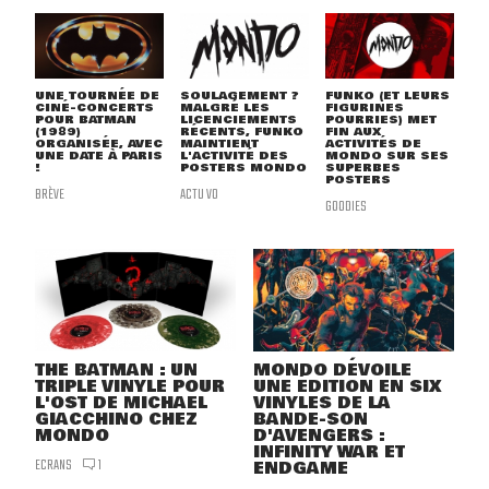
UNE TOURNÉE DE
SOULAGEMENT ?
FUNKO (ET LEURS
CINÉ-CONCERTS
MALGRÉ LES
FIGURINES
POUR BATMAN
LICENCIEMENTS
POURRIES) MET
(1989)
RÉCENTS, FUNKO
FIN AUX
ORGANISÉE, AVEC
MAINTIENT
ACTIVITÉS DE
UNE DATE À PARIS
L'ACTIVITÉ DES
MONDO SUR SES
!
POSTERS MONDO
SUPERBES
POSTERS
BRÈVE
ACTU VO
GOODIES
THE BATMAN : UN
MONDO DÉVOILE
TRIPLE VINYLE POUR
UNE ÉDITION EN SIX
L'OST DE MICHAEL
VINYLES DE LA
GIACCHINO CHEZ
BANDE-SON
MONDO
D'AVENGERS :
INFINITY WAR ET
ECRANS
1
ENDGAME