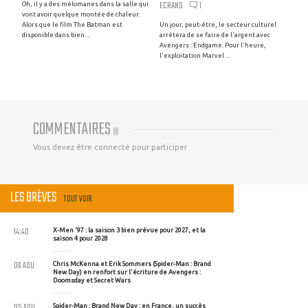
ECRANS
1
Oh, il y a des mélomanes dans la salle qui
vont avoir quelque montée de chaleur.
Alors que le film The Batman est
Un jour, peut-être, le secteur culturel
disponible dans bien ...
arrêtera de se faire de l'argent avec
Avengers : Endgame. Pour l'heure,
l'exploitation Marvel ...
COMMENTAIRES
(
0
)
Vous devez être connecté pour participer
LES BRÈVES
TOUT VOIR
14:40
X-Men '97 : la saison 3 bien prévue pour 2027, et la
saison 4 pour 2028
06 AOU
Chris McKenna et Erik Sommers (Spider-Man : Brand
New Day) en renfort sur l'écriture de Avengers :
Doomsday et Secret Wars
05 AOU
Spider-Man : Brand New Day : en France, un succès