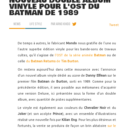
NOUVEAU DOUBLE ALBUM
VINYLE POUR L'OST DU
BATMAN DE 1989
NEWS
LIFE STYLE
PAR
ARNO KIKOO
Tweet
De temps à autres, le fabricant
Mondo
nous gratifie de l'une ou
l'autre superbe édition vinyle pour les bande-sons de travaux
cultes, qu'il s'agisse de
l'OST de la série animée
Batman
ou de
celle
du
Batman Returns
de
Tim Burton
.
On restera aujourd'hui dans cette mouvance avec l'annonce
d'un nouvel album vinyle dédié au
score
de
Danny Elfman
sur le
premier film
Batman
de
Burton
, sorti en 1989. Comme pour la
précédente édition, il sera possible aux mélomanes d'acquérir
une version Deluxe, ici présentée sous la forme d'un double
album, avec quantité de pistes supplémentaires.
Le vinyle est également aux couleurs du
Chevalier Noir
et du
Joker
(et son acolyte
Prince
), avec un ensemble d'illustrations
réalisé une nouvelle fois par
Kilian Eng
. Pour les plus désireux et
fortunés, la vente se produira de façon un brin aléatoire
sur le