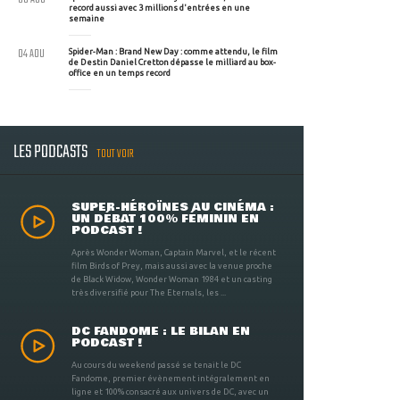
record aussi avec 3 millions d'entrées en une
semaine
04 AOU
Spider-Man : Brand New Day : comme attendu, le film
de Destin Daniel Cretton dépasse le milliard au box-
office en un temps record
LES PODCASTS
TOUT VOIR
SUPER-HÉROÏNES AU CINÉMA :
UN DÉBAT 100% FÉMININ EN
PODCAST !
Après Wonder Woman, Captain Marvel, et le récent
film Birds of Prey, mais aussi avec la venue proche
de Black Widow, Wonder Woman 1984 et un casting
très diversifié pour The Eternals, les ...
DC FANDOME : LE BILAN EN
PODCAST !
Au cours du weekend passé se tenait le DC
Fandome, premier évènement intégralement en
ligne et 100% consacré aux univers de DC, avec un