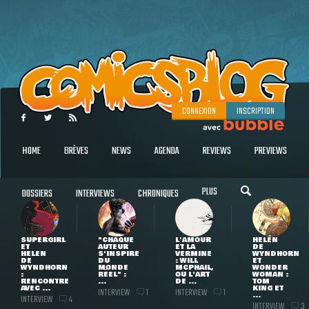
CONNEXION
INSCRIPTION
HOME
BRÈVES
NEWS
AGENDA
REVIEWS
PREVIEWS
PLUS
DOSSIERS
INTERVIEWS
CHRONIQUES
SUPERGIRL
"CHAQUE
L'AMOUR
HELEN
ET
AUTEUR
ET LA
DE
HELEN
S'INSPIRE
VERMINE
WYNDHORN
DE
DU
: WILL
ET
WYNDHORN
MONDE
MCPHAIL,
WONDER
:
RÉEL" :
OU L'ART
WOMAN :
RENCONTRE
...
DE ...
TOM
AVEC ...
KING ET
INTERVIEW
INTERVIEW
1
1
...
INTERVIEW
4
INTERVIEW
3