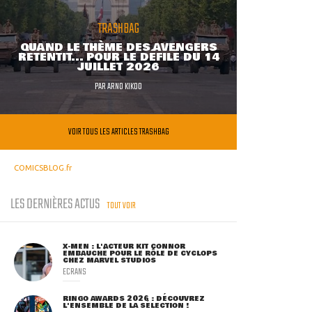
TRASHBAG
QUAND LE THÈME DES AVENGERS
RETENTIT... POUR LE DÉFILÉ DU 14
JUILLET 2026
PAR
ARNO KIKOO
VOIR TOUS LES ARTICLES TRASHBAG
COMICSBLOG.fr
LES DERNIÈRES ACTUS
TOUT VOIR
X-MEN : L'ACTEUR KIT CONNOR
EMBAUCHÉ POUR LE RÔLE DE CYCLOPS
CHEZ MARVEL STUDIOS
ECRANS
RINGO AWARDS 2026 : DÉCOUVREZ
L'ENSEMBLE DE LA SÉLECTION !