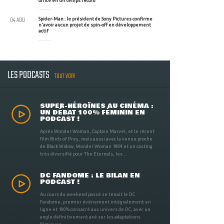
office en un temps record
04 AOU
Spider-Man : le président de Sony Pictures confirme
n'avoir aucun projet de spin-off en développement
actif
LES PODCASTS
TOUT VOIR
SUPER-HÉROÏNES AU CINÉMA :
UN DÉBAT 100% FÉMININ EN
PODCAST !
Après Wonder Woman, Captain Marvel, et le récent
film Birds of Prey, mais aussi avec la venue proche
de Black Widow, Wonder Woman 1984 et un casting
très diversifié pour The Eternals, les ...
DC FANDOME : LE BILAN EN
PODCAST !
Au cours du weekend passé se tenait le DC
Fandome, premier évènement intégralement en
ligne et 100% consacré aux univers de DC, avec un
angle définitivement axé sur les adaptations