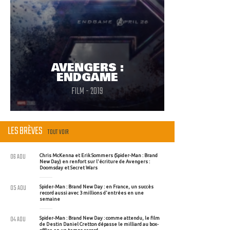
AVENGERS :
ENDGAME
FILM - 2019
LES BRÈVES
TOUT VOIR
06 AOU
Chris McKenna et Erik Sommers (Spider-Man : Brand
New Day) en renfort sur l'écriture de Avengers :
Doomsday et Secret Wars
05 AOU
Spider-Man : Brand New Day : en France, un succès
record aussi avec 3 millions d'entrées en une
semaine
04 AOU
Spider-Man : Brand New Day : comme attendu, le film
de Destin Daniel Cretton dépasse le milliard au box-