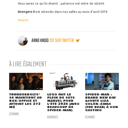
Vous savez ce qu'ils disent : patience est mère de sûreté.
Avengers 4
est attendu dans nos salles au mois d'avril 2019.
Source
ARNO KIKOO
EST SUR TWITTER
À LIRE ÉGALEMENT
THUNDERBOLTS*
LEGO FAIT LE
SPIDER-MAN :
SE MAINTIENT AU
PLEIN DE SETS
BRAND NEW DAY
BOX-OFFICE ET
MARVEL POUR
AJOUTE LIZA
ATTEINT LES 272
L'ÉTÉ 2025 (AVEC
COLÓN-ZAYAS
M$
BEAUCOUP DE
(THE BEAR) À SON
SPIDER-MAN)
CASTING
ECRANS
GOODIES
ECRANS