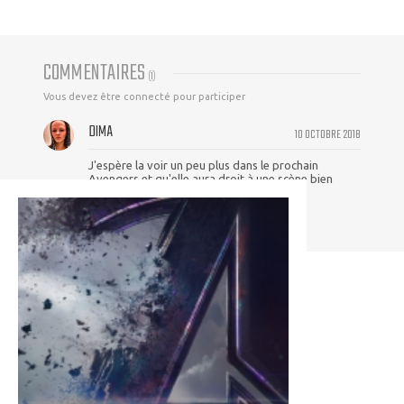
COMMENTAIRES
(
1
)
Vous devez être connecté pour participer
DIMA
10 OCTOBRE 2018
J'espère la voir un peu plus dans le prochain
Avengers et qu'elle aura droit à une scène bien
badass.