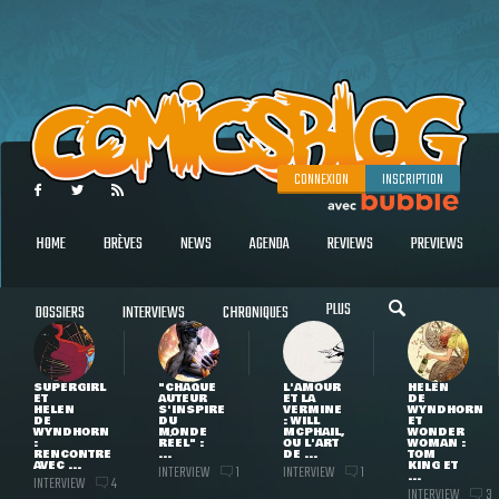
CONNEXION
INSCRIPTION
HOME
BRÈVES
NEWS
AGENDA
REVIEWS
PREVIEWS
PLUS
DOSSIERS
INTERVIEWS
CHRONIQUES
SUPERGIRL
"CHAQUE
L'AMOUR
HELEN
ET
AUTEUR
ET LA
DE
HELEN
S'INSPIRE
VERMINE
WYNDHORN
DE
DU
: WILL
ET
WYNDHORN
MONDE
MCPHAIL,
WONDER
:
RÉEL" :
OU L'ART
WOMAN :
RENCONTRE
...
DE ...
TOM
AVEC ...
KING ET
INTERVIEW
INTERVIEW
1
1
...
INTERVIEW
4
INTERVIEW
3