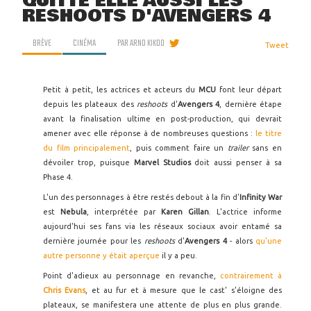
QUITTE ELLE AUSSI LES
RESHOOTS D'AVENGERS 4
BRÈVE
CINÉMA
PAR
ARNO KIKOO
Tweet
Petit à petit, les actrices et acteurs du
MCU
font leur départ
depuis les plateaux des
reshoots
d'
Avengers 4
, dernière étape
avant la finalisation ultime en post-production, qui devrait
amener avec elle réponse à de nombreuses questions :
le titre
du film principalement
, puis comment faire un
trailer
sans en
dévoiler trop, puisque
Marvel Studios
doit aussi penser à sa
Phase 4.
L'un des personnages à être restés debout à la fin d'
Infinity War
est
Nebula
, interprétée par
Karen Gillan
. L'actrice informe
aujourd'hui ses fans via les réseaux sociaux avoir entamé sa
dernière journée pour les
reshoots
d'
Avengers 4
- alors
qu'une
autre personne y était aperçue
il y a peu.
Point d'adieux au personnage en revanche,
contrairement à
Chris Evans
, et au fur et à mesure que le cast' s'éloigne des
plateaux, se manifestera une attente de plus en plus grande.