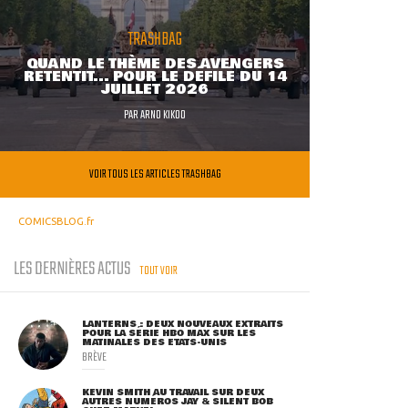
TRASHBAG
QUAND LE THÈME DES AVENGERS
RETENTIT... POUR LE DÉFILÉ DU 14
JUILLET 2026
PAR
ARNO KIKOO
VOIR TOUS LES ARTICLES TRASHBAG
COMICSBLOG.fr
LES DERNIÈRES ACTUS
TOUT VOIR
LANTERNS : DEUX NOUVEAUX EXTRAITS
POUR LA SÉRIE HBO MAX SUR LES
MATINALES DES ETATS-UNIS
BRÈVE
KEVIN SMITH AU TRAVAIL SUR DEUX
AUTRES NUMÉROS JAY & SILENT BOB