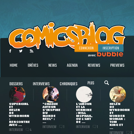
CONNEXION
INSCRIPTION
HOME
BRÈVES
NEWS
AGENDA
REVIEWS
PREVIEWS
PLUS
DOSSIERS
INTERVIEWS
CHRONIQUES
SUPERGIRL
"CHAQUE
L'AMOUR
HELEN
ET
AUTEUR
ET LA
DE
HELEN
S'INSPIRE
VERMINE
WYNDHORN
DE
DU
: WILL
ET
WYNDHORN
MONDE
MCPHAIL,
WONDER
:
RÉEL" :
OU L'ART
WOMAN :
RENCONTRE
...
DE ...
TOM
AVEC ...
KING ET
INTERVIEW
INTERVIEW
1
1
...
INTERVIEW
4
INTERVIEW
3