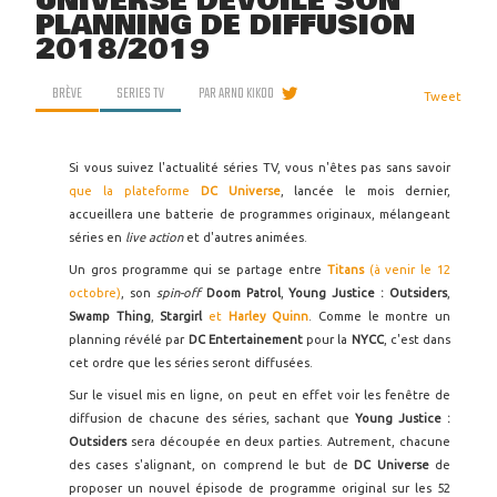
UNIVERSE DÉVOILE SON
PLANNING DE DIFFUSION
2018/2019
BRÈVE
SERIES TV
PAR
ARNO KIKOO
Tweet
Si vous suivez l'actualité séries TV, vous n'êtes pas sans savoir
que la plateforme
DC Universe
, lancée le mois dernier,
accueillera une batterie de programmes originaux, mélangeant
séries en
live action
et d'autres animées.
Un gros programme qui se partage entre
Titans
(à venir le 12
octobre)
, son
spin-off
Doom Patrol
,
Young Justice : Outsiders
,
Swamp Thing
,
Stargirl
et
Harley Quinn
. Comme le montre un
planning révélé par
DC Entertainement
pour la
NYCC
, c'est dans
cet ordre que les séries seront diffusées.
Sur le visuel mis en ligne, on peut en effet voir les fenêtre de
diffusion de chacune des séries, sachant que
Young Justice :
Outsiders
sera découpée en deux parties. Autrement, chacune
des cases s'alignant, on comprend le but de
DC Universe
de
proposer un nouvel épisode de programme original sur les 52