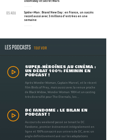
Doomsday et Secret Wars
05 AOU
Spider-Man : Brand New Day : en France, un succès
record aussi avec 3 millions d'entrées en une
semaine
LES PODCASTS
TOUT VOIR
SUPER-HÉROÏNES AU CINÉMA :
UN DÉBAT 100% FÉMININ EN
PODCAST !
Après Wonder Woman, Captain Marvel, et le récent
film Birds of Prey, mais aussi avec la venue proche
de Black Widow, Wonder Woman 1984 et un casting
très diversifié pour The Eternals, les ...
DC FANDOME : LE BILAN EN
PODCAST !
Au cours du weekend passé se tenait le DC
Fandome, premier évènement intégralement en
ligne et 100% consacré aux univers de DC, avec un
angle définitivement axé sur les adaptations