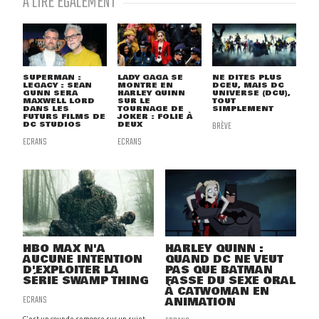
À LIRE ÉGALEMENT
SUPERMAN :
LADY GAGA SE
NE DITES PLUS
LEGACY : SEAN
MONTRE EN
DCEU, MAIS DC
GUNN SERA
HARLEY QUINN
UNIVERSE (DCU),
MAXWELL LORD
SUR LE
TOUT
DANS LES
TOURNAGE DE
SIMPLEMENT
FUTURS FILMS DE
JOKER : FOLIE À
DC STUDIOS
DEUX
BRÈVE
ECRANS
ECRANS
HBO MAX N'A
HARLEY QUINN :
AUCUNE INTENTION
QUAND DC NE VEUT
D'EXPLOITER LA
PAS QUE BATMAN
SÉRIE SWAMP THING
FASSE DU SEXE ORAL
À CATWOMAN EN
ECRANS
ANIMATION
C'est un coup de semonce sur un sujet