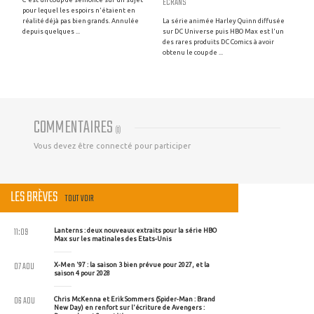
ECRANS
pour lequel les espoirs n'étaient en
réalité déjà pas bien grands. Annulée
La série animée Harley Quinn diffusée
depuis quelques ...
sur DC Universe puis HBO Max est l'un
des rares produits DC Comics à avoir
obtenu le coup de ...
COMMENTAIRES
(
0
)
Vous devez être connecté pour participer
LES BRÈVES
TOUT VOIR
11:09
Lanterns : deux nouveaux extraits pour la série HBO
Max sur les matinales des Etats-Unis
07 AOU
X-Men '97 : la saison 3 bien prévue pour 2027, et la
saison 4 pour 2028
06 AOU
Chris McKenna et Erik Sommers (Spider-Man : Brand
New Day) en renfort sur l'écriture de Avengers :