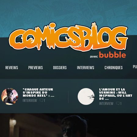
PL
REVIEWS
PREVIEWS
DOSSIERS
INTERVIEWS
CHRONIQUES
"CHAQUE AUTEUR
L'AMOUR ET LA
S'INSPIRE DU
VERMINE : WILL
MONDE RÉEL" : ...
MCPHAIL, OU L'ART
DE ...
INTERVIEW
1
INTERVIEW
1