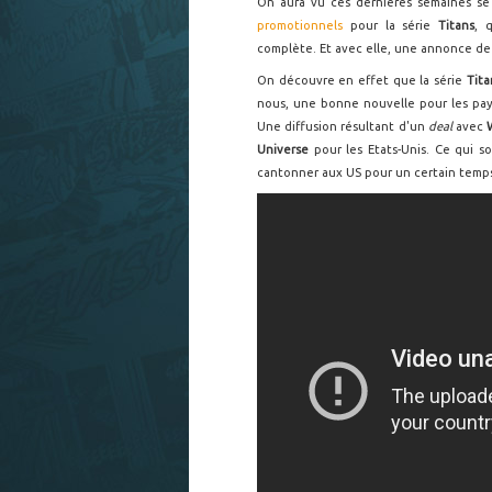
On aura vu ces dernières semaines se
promotionnels
pour la série
Titans
, 
complète. Et avec elle, une annonce de t
On découvre en effet que la série
Tita
nous, une bonne nouvelle pour les pa
Une diffusion résultant d'un
deal
avec
Universe
pour les Etats-Unis. Ce qui 
cantonner aux US pour un certain temp