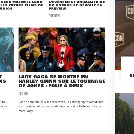
 SERA MAXWELL LORD
L'ÉVÈNEMENT ANIMALIER DE
LES FUTURS FILMS DE
DC COMICS SE DÉVOILE EN
TUDIOS
PREVIEW
PREVIEW
R
T
LADY GAGA SE MONTRE EN
NS
HARLEY QUINN SUR LE TOURNAGE
DE JOKER : FOLIE À DEUX
ECRANS
f DC",
Bonne nouvelle pour les paparazzis, les photographes amateurs
ois de
et amatrices, et les hordes de fans : en cette belle journée de
mars, Lady ...