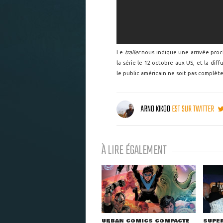
Le
trailer
nous indique une arrivée pro
la série le 12 octobre aux US, et la dif
le public américain ne soit pas complète
ARNO KIKOO
EST SUR TWITTER
À LIRE ÉGALEMENT
URBAN COMICS COMPACTE
SUPER