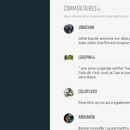
COMMENTAIRES
(
6
)
Vous devez être connecté pour participer
JONATHAN
cette bande annonce est déjà 
mais cette Starfire est toujours
LGUEPIN44
" une série originale netflix" ha
Cela dit c'est cool, je l'aurai 
sera dispo.
COLDPLAY13
Peut être qu'on aura également
ARKHAM38
Bonne nouvelle ! ça permettra