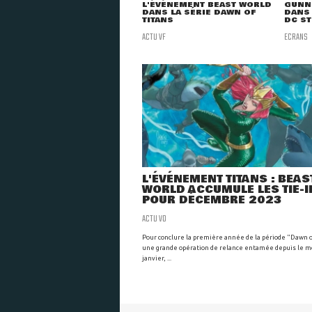
L'ÉVÉNEMENT BEAST WORLD
GUNN
DANS LA SÉRIE DAWN OF
DANS 
TITANS
DC S
ACTU VF
ECRANS
L'ÉVÉNEMENT TITANS : BEAS
WORLD ACCUMULE LES TIE-I
POUR DÉCEMBRE 2023
ACTU VO
Pour conclure la première année de la période "Dawn o
une grande opération de relance entamée depuis le m
janvier, ...