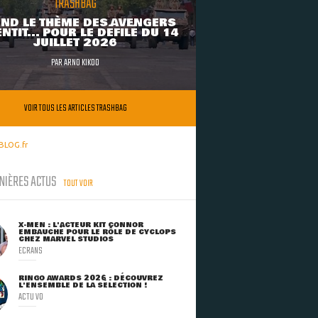
TRASHBAG
ND LE THÈME DES AVENGERS
NTIT... POUR LE DÉFILÉ DU 14
JUILLET 2026
PAR
ARNO KIKOO
VOIR TOUS LES ARTICLES TRASHBAG
BLOG.fr
NIÈRES ACTUS
TOUT VOIR
X-MEN : L'ACTEUR KIT CONNOR
EMBAUCHÉ POUR LE RÔLE DE CYCLOPS
CHEZ MARVEL STUDIOS
ECRANS
RINGO AWARDS 2026 : DÉCOUVREZ
L'ENSEMBLE DE LA SÉLECTION !
ACTU VO