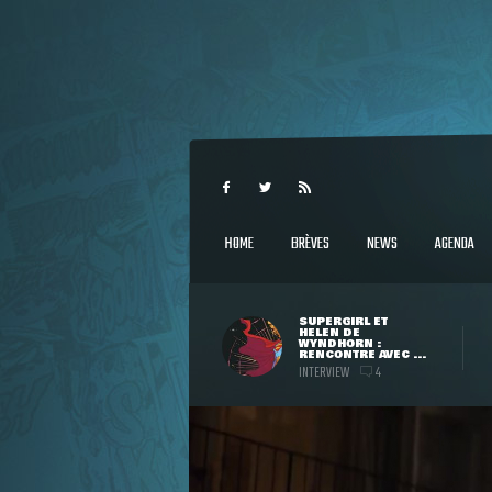
HOME
BRÈVES
NEWS
AGENDA
SUPERGIRL ET
HELEN DE
WYNDHORN :
RENCONTRE AVEC ...
INTERVIEW
4