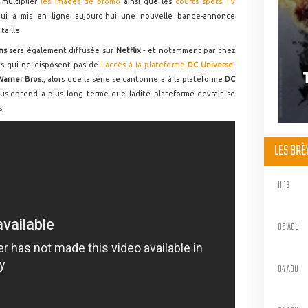
 multiplier
les images de promo
ainsi que les
courts spots TV
qui a mis en ligne aujourd'hui une nouvelle bande-annonce
aille.
ns
sera également diffusée sur
Netflix
- et notamment par chez
ys qui ne disposent pas de
l'accès à la plateforme
DC Universe
.
Warner Bros.
, alors que la série se cantonnera à la plateforme
DC
sous-entend à plus long terme que ladite plateforme devrait se
s.
LES BR
11:19
05 AOU
04 AOU