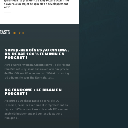
Spider-Man : le président de Sony Pictures confirme
n'avoir aucun projet de spin-off en développement
actif
DCASTS
TOUT VOIR
SUPER-HÉROÏNES AU CINÉMA :
UN DÉBAT 100% FÉMININ EN
PODCAST !
Après Wonder Woman, Captain Marvel, et le récent
film Birds of Prey, mais aussi avec la venue proche
de Black Widow, Wonder Woman 1984 et un casting
très diversifié pour The Eternals, les ...
DC FANDOME : LE BILAN EN
PODCAST !
Au cours du weekend passé se tenait le DC
Fandome, premier évènement intégralement en
ligne et 100% consacré aux univers de DC, avec un
angle définitivement axé sur les adaptations
filmiques ...