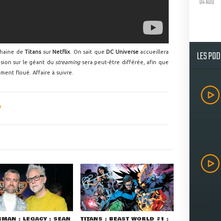
04 AOU
LES PO
chaine de
Titans
sur
Netflix
. On sait que
DC Universe
accueillera
fusion sur le géant du
streaming
sera peut-être différée, afin que
ment floué. Affaire à suivre.
MAN : LEGACY : SEAN
TITANS : BEAST WORLD #1 :