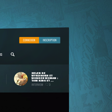
CONNEXION
INSCRIPTION
US
HELEN DE
WYNDHORN ET
WONDER WOMAN :
TOM KING ET ...
INTERVIEW
3