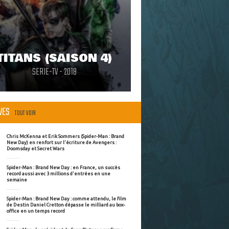
TITANS (SAISON 4)
SERIE-TV - 2018
ÈVES
TOUT VOIR
Chris McKenna et Erik Sommers (Spider-Man : Brand
New Day) en renfort sur l'écriture de Avengers :
Doomsday et Secret Wars
Spider-Man : Brand New Day : en France, un succès
record aussi avec 3 millions d'entrées en une
semaine
Spider-Man : Brand New Day : comme attendu, le film
de Destin Daniel Cretton dépasse le milliard au box-
office en un temps record