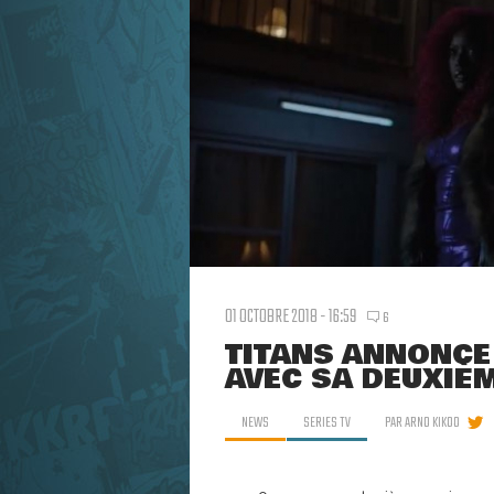
01 OCTOBRE 2018 - 16:59
6
TITANS ANNONCE 
AVEC SA DEUXIÈ
NEWS
SERIES TV
PAR
ARNO KIKOO