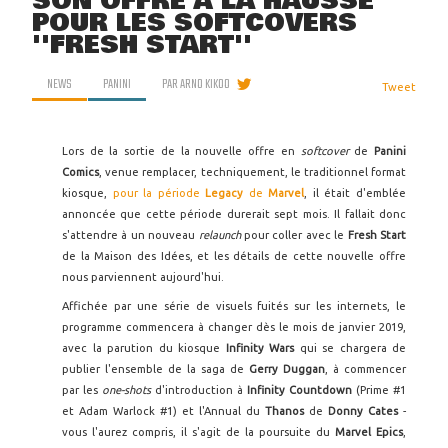
SON OFFRE À LA HAUSSE
POUR LES SOFTCOVERS
''FRESH START''
NEWS
PANINI
PAR
ARNO KIKOO
Tweet
Lors de la sortie de la nouvelle offre en
softcover
de
Panini
Comics
, venue remplacer, techniquement, le traditionnel format
kiosque,
pour la période
Legacy
de
Marvel
, il était d'emblée
annoncée que cette période durerait sept mois. Il fallait donc
s'attendre à un nouveau
relaunch
pour coller avec le
Fresh Start
de la Maison des Idées, et les détails de cette nouvelle offre
nous parviennent aujourd'hui.
Affichée par une série de visuels fuités sur les internets, le
programme commencera à changer dès le mois de janvier 2019,
avec la parution du kiosque
Infinity Wars
qui se chargera de
publier l'ensemble de la saga de
Gerry Duggan
, à commencer
par les
one-shots
d'introduction à
Infinity Countdown
(Prime #1
et Adam Warlock #1) et l'Annual du
Thanos
de
Donny Cates
-
vous l'aurez compris, il s'agit de la poursuite du
Marvel Epics
,