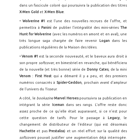
dans un fascicule coloré qui poursuivra la publication des titres
X-Men Gold
et
X-Men Blue
.
•
Wolverine #1
est l'une des nouvelles recrues de l'offre, et
permettra à
Panini
de publier l'intégralité des mini-séries
The
Hunt for Wolverine
(avec les numéros en amont et en aval), une
très longue saga chargée de faire revenir
Logan
dans les
publications régulières de la Maison des Idées.
•
Venom #1
est la seconde nouveauté, et le baveux aura droit à
son propre
softcover
, en bimestriel en revanche, qui bénéficiera
de la nouvelle (et très bonne) série de
Donny Cates
, de la mini
Venom : First Host
qui a démarré il y a peu, et des premiers
numéros consacrés à
Spider-Geddon
, prochain
event
d'ampleur
de l'univers du Tisseur.
A côté, le
bookazine
Marvel Heroes
poursuivra sa publication en
intégrant la série
Iceman
dans ses rangs. L'offre reste donc
assez proche de ce qu'elle était auparavant, si ce n'est pour
cette question de tarifs. Pour le passage à
Legacy
, le
changement de distributeur de l'éditeur (qui est désormais
Hachette
et pas
Prestaliss
) et un réel effort sur la qualité des
softcovers
pouvait justifier une augmentation déjà interrogée.