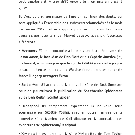
tout simplement. A une différence près : un prix annoncé à
7,50€.
Et c'est ce prix, qui risque de faire grincer bien des dents, qui
sera appliqué à l'ensemble des
softcovers
relaunchés dès le mois
de février 2019. L'offre s'appuie plus ou moins sur les même
personnages que lors de
Marvel Legacy
, avec six fascicules
différents :
•
Avengers #1
qui comportera le nouveau titre éponyme de
Jason Aaron
, le
Iron Man
de
Dan Slott
et du
Captain America
(ici,
un Annual, et on imagine que le
run
de
Coates
y sera intégré par
la suite, le temps que celui de
Waid
se finisse dans les pages de
Marvel Legacy Avengers Extra
).
•
Spider-Man #1
accueillera la nouvelle série de
Nick Spencer
,
tout en poursuivant la publication du
Spectacular Spider-Man
et de
Ben Reilly : Scarlet Spider
.
•
Deadpool #1
comportera également la nouvelle série
scénarisée par
Skottie Young
, avec en outre l'arrivée de la
nouvelle série
Domino
de
Gail Simone
et la poursuite des
aventures de
Spider-Man/Deadpool
.
•
X-Men #1
présentera, lui, la série
X-Men Red
de
Tom Taylor
,