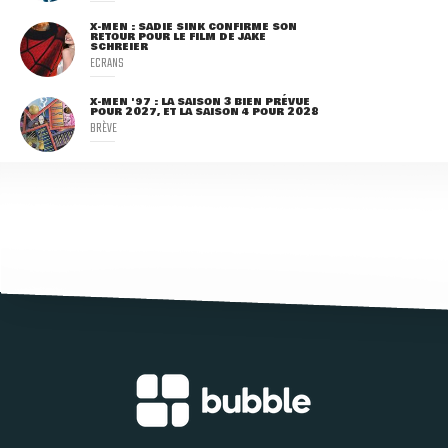
X-MEN : SADIE SINK CONFIRME SON
RETOUR POUR LE FILM DE JAKE
SCHREIER
ECRANS
X-MEN '97 : LA SAISON 3 BIEN PRÉVUE
POUR 2027, ET LA SAISON 4 POUR 2028
BRÈVE