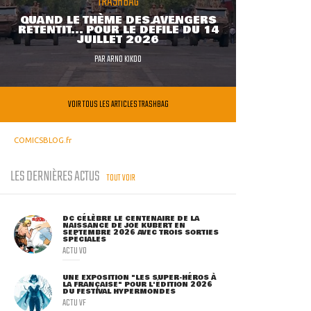
TRASHBAG
QUAND LE THÈME DES AVENGERS
RETENTIT... POUR LE DÉFILÉ DU 14
JUILLET 2026
PAR
ARNO KIKOO
VOIR TOUS LES ARTICLES TRASHBAG
COMICSBLOG.fr
LES DERNIÈRES ACTUS
TOUT VOIR
DC CÉLÈBRE LE CENTENAIRE DE LA
NAISSANCE DE JOE KUBERT EN
SEPTEMBRE 2026 AVEC TROIS SORTIES
SPÉCIALES
ACTU VO
UNE EXPOSITION "LES SUPER-HÉROS À
LA FRANÇAISE" POUR L'ÉDITION 2026
DU FESTIVAL HYPERMONDES
ACTU VF