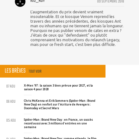
KID_ROY
09 SEPTEMBRE 2018
L'augmentation du prix devient vraiment
insoutenable. Et ce kiosque Venom reprend les
travers des années précédentes, des kiosques Ant
man ou inhumans qui ne tiennent jamais la longueur.
Pourquoi ne pas publier venom de cates en extra ?
J'étais de ceux qui "defendaient" ou plutôt
comprenaient les motivations du relaunch Legacy,
mais pour ce fresh start, c'est bien plus difficile.
LES BRÈVES
TOUT VOIR
07 AOU
X-Men '97 : la saison 3 bien prévue pour 2027, et la
saison 4 pour 2028
06 AOU
Chris McKenna et Erik Sommers (Spider-Man : Brand
New Day) en renfort sur l'écriture de Avengers :
Doomsday et Secret Wars
05 AOU
Spider-Man : Brand New Day : en France, un succès
record aussi avec 3 millions d'entrées en une
semaine
Spider-Man : Brand New Day : comme attendu, le film