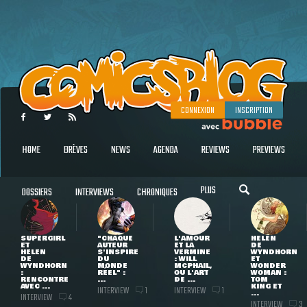
CONNEXION
INSCRIPTION
HOME
BRÈVES
NEWS
AGENDA
REVIEWS
PREVIEWS
PLUS
DOSSIERS
INTERVIEWS
CHRONIQUES
SUPERGIRL
"CHAQUE
L'AMOUR
HELEN
ET
AUTEUR
ET LA
DE
HELEN
S'INSPIRE
VERMINE
WYNDHORN
DE
DU
: WILL
ET
WYNDHORN
MONDE
MCPHAIL,
WONDER
:
RÉEL" :
OU L'ART
WOMAN :
RENCONTRE
...
DE ...
TOM
AVEC ...
KING ET
INTERVIEW
INTERVIEW
1
1
...
INTERVIEW
4
INTERVIEW
3