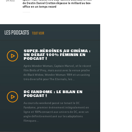
04 AOU
de Destin Daniel Cretton dépasse le milliard au box-
office en un temps record
LES PODCASTS
TOUT VOIR
SUPER-HÉROÏNES AU CINÉMA :
UN DÉBAT 100% FÉMININ EN
PODCAST !
Après Wonder Woman, Captain Marvel, et le récent
film Birds of Prey, mais aussi avec la venue proche
de Black Widow, Wonder Woman 1984 et un casting
très diversifié pour The Eternals, les ...
DC FANDOME : LE BILAN EN
PODCAST !
Au cours du weekend passé se tenait le DC
Fandome, premier évènement intégralement en
ligne et 100% consacré aux univers de DC, avec un
angle définitivement axé sur les adaptations
filmiques ...