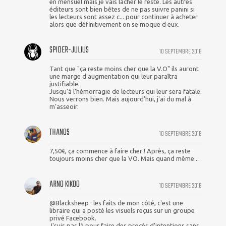
en mensuel mais je vais lâcher le reste. Les autres
éditeurs sont bien bêtes de ne pas suivre panini si
les lecteurs sont assez c... pour continuer à acheter
alors que définitivement on se moque d eux.
SPIDER-JULIUS
10 SEPTEMBRE 2018
Tant que "ça reste moins cher que la V.O" ils auront
une marge d'augmentation qui leur paraîtra
justifiable.
Jusqu'à l'hémorragie de lecteurs qui leur sera fatale.
Nous verrons bien. Mais aujourd'hui, j'ai du mal à
m’asseoir.
THANOS
10 SEPTEMBRE 2018
7,50€, ça commence à faire cher ! Après, ça reste
toujours moins cher que la VO. Mais quand même...
ARNO KIKOO
10 SEPTEMBRE 2018
@Blacksheep : les faits de mon côté, c'est une
libraire qui a posté les visuels reçus sur un groupe
privé Facebook.
J'suis pas là pour faire des procès d'intentions sans