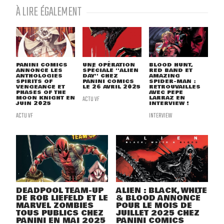
À LIRE ÉGALEMENT
PANINI COMICS
UNE OPÉRATION
BLOOD HUNT,
ANNONCE LES
SPÉCIALE ''ALIEN
RED BAND ET
ANTHOLOGIES
DAY'' CHEZ
AMAZING
SPIRITS OF
PANINI COMICS
SPIDER-MAN :
VENGEANCE ET
LE 26 AVRIL 2025
RETROUVAILLES
PHASES OF THE
AVEC PEPE
MOON KNIGHT EN
ACTU VF
LARRAZ EN
JUIN 2025
INTERVIEW !
ACTU VF
INTERVIEW
DEADPOOL TEAM-UP
ALIEN : BLACK, WHITE
DE ROB LIEFELD ET LE
& BLOOD ANNONCÉ
MARVEL ZOMBIES
POUR LE MOIS DE
TOUS PUBLICS CHEZ
JUILLET 2025 CHEZ
PANINI EN MAI 2025
PANINI COMICS