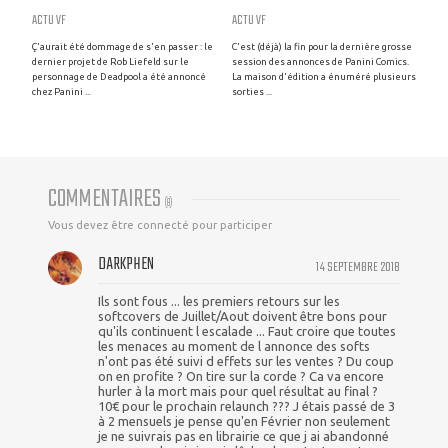
ACTU VF
ACTU VF
Ç'aurait été dommage de s'en passer : le
C'est (déjà) la fin pour la dernière grosse
dernier projet de Rob Liefeld sur le
session des annonces de Panini Comics.
personnage de Deadpool a été annoncé
La maison d'édition a énuméré plusieurs
chez Panini ...
sorties ...
COMMENTAIRES
(
8
)
Vous devez être connecté pour participer
DARKPHEN
14 SEPTEMBRE 2018
Ils sont fous ... les premiers retours sur les
softcovers de Juillet/Aout doivent être bons pour
qu'ils continuent l escalade ... Faut croire que toutes
les menaces au moment de l annonce des softs
n'ont pas été suivi d effets sur les ventes ? Du coup
on en profite ? On tire sur la corde ? Ca va encore
hurler à la mort mais pour quel résultat au final ?
10€ pour le prochain relaunch ??? J étais passé de 3
à 2 mensuels je pense qu'en Février non seulement
je ne suivrais pas en librairie ce que j ai abandonné