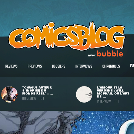
PL
REVIEWS
PREVIEWS
DOSSIERS
INTERVIEWS
CHRONIQUES
"CHAQUE AUTEUR
L'AMOUR ET LA
S'INSPIRE DU
VERMINE : WILL
MONDE RÉEL" : ...
MCPHAIL, OU L'ART
DE ...
INTERVIEW
1
INTERVIEW
1