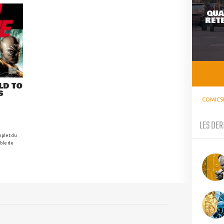
QUA
RETE
LD TO
S
COMICS
LES DER
mplet du
ible de