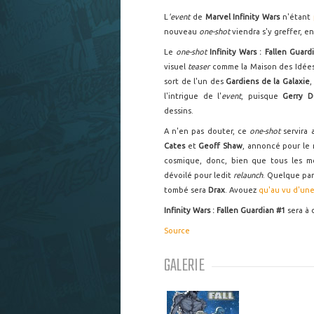
L
'event
de
Marvel
Infinity Wars
n'étant
nouveau
one-shot
viendra s'y greffer, e
Le
one-shot
Infinity Wars : Fallen Guar
visuel
teaser
comme la Maison des Idée
sort de l'un des
Gardiens de la Galaxie
,
l'intrigue de l'
event
, puisque
Gerry 
dessins.
A n'en pas douter, ce
one-shot
servira 
Cates
et
Geoff Shaw
, annoncé pour le 
cosmique, donc, bien que tous les 
dévoilé pour ledit
relaunch
. Quelque par
tombé sera
Drax
. Avouez
qu'au vu d'une
Infinity Wars : Fallen Guardian #1
sera à 
Source
GALERIE