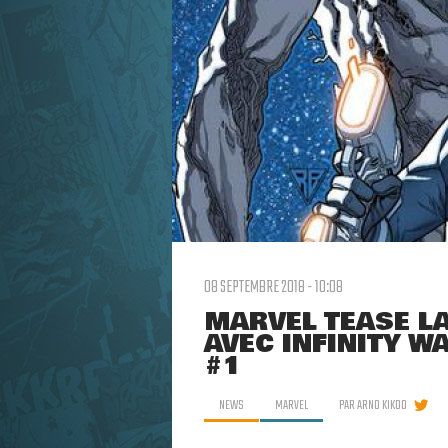
08 SEPTEMBRE 2018 - 10:08
MARVEL TEASE L
AVEC INFINITY W
#1
NEWS
MARVEL
PAR
ARNO KIKOO