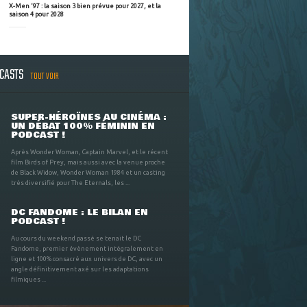
X-Men '97 : la saison 3 bien prévue pour 2027, et la
saison 4 pour 2028
DCASTS
TOUT VOIR
SUPER-HÉROÏNES AU CINÉMA :
UN DÉBAT 100% FÉMININ EN
PODCAST !
Après Wonder Woman, Captain Marvel, et le récent
film Birds of Prey, mais aussi avec la venue proche
de Black Widow, Wonder Woman 1984 et un casting
très diversifié pour The Eternals, les ...
DC FANDOME : LE BILAN EN
PODCAST !
Au cours du weekend passé se tenait le DC
Fandome, premier évènement intégralement en
ligne et 100% consacré aux univers de DC, avec un
angle définitivement axé sur les adaptations
filmiques ...