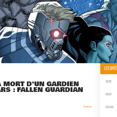
LES BR
09:20
A MORT D'UN GARDIEN
ARS : FALLEN GUARDIAN
09:01
08 AOU
Tweet