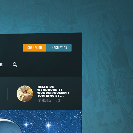
CONNEXION
INSCRIPTION
US
HELEN DE
WYNDHORN ET
WONDER WOMAN :
TOM KING ET ...
INTERVIEW
3