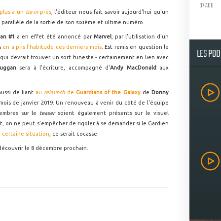
07 AOU
plus à un
tie-in
près
, l'éditeur nous fait savoir aujourd'hui qu'un
n parallèle de la sortie de son sixième et ultime numéro.
dian #1
a en effet été annoncé par
Marvel
, par l'utilisation d'un
s
en a pris l'habitude ces derniers mois
. Est remis en question le
LES PO
 qui devrait trouver un sort funeste - certainement en lien avec
Duggan
sera à l'écriture, accompagné d'
Andy MacDonald
aux
aussi de liant
au
relaunch
de
Guardians of the Galaxy
de
Donny
mois de janvier 2019. Un renouveau à venir du côté de l'équipe
membres sur le
teaser
soient également présents sur le visuel
t, on ne peut s'empêcher de rigoler à se demander si le Gardien
 certaine situation
, ce serait cocasse.
découvrir le 8 décembre prochain.