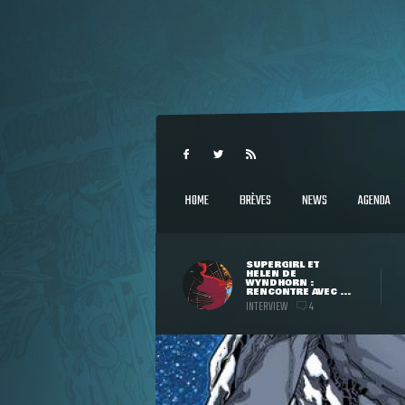
HOME
BRÈVES
NEWS
AGENDA
SUPERGIRL ET
HELEN DE
WYNDHORN :
RENCONTRE AVEC ...
INTERVIEW
4