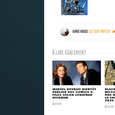
ARNO KIKOO
EST SUR TWITTER
À LIRE ÉGALEMENT
MARVEL DEVRAIT BIENTÔT
BLACK
PUBLIER DES COMICS X-
WILSO
FILES SELON JONATHAN
UNE N
HICKMAN
LA CH
2025
ACTU VO
ACTU VO