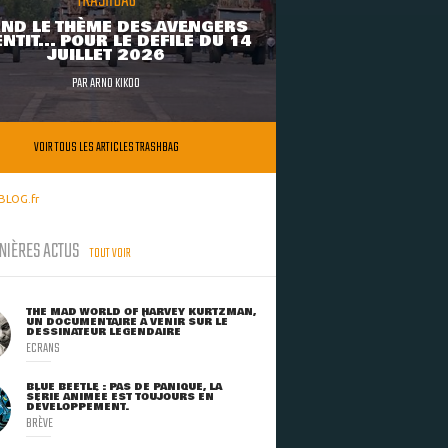
TRASHBAG
ND LE THÈME DES AVENGERS
NTIT... POUR LE DÉFILÉ DU 14
JUILLET 2026
PAR
ARNO KIKOO
VOIR TOUS LES ARTICLES TRASHBAG
BLOG.fr
NIÈRES ACTUS
TOUT VOIR
THE MAD WORLD OF HARVEY KURTZMAN,
UN DOCUMENTAIRE À VENIR SUR LE
DESSINATEUR LÉGENDAIRE
ECRANS
BLUE BEETLE : PAS DE PANIQUE, LA
SÉRIE ANIMÉE EST TOUJOURS EN
DÉVELOPPEMENT.
BRÈVE