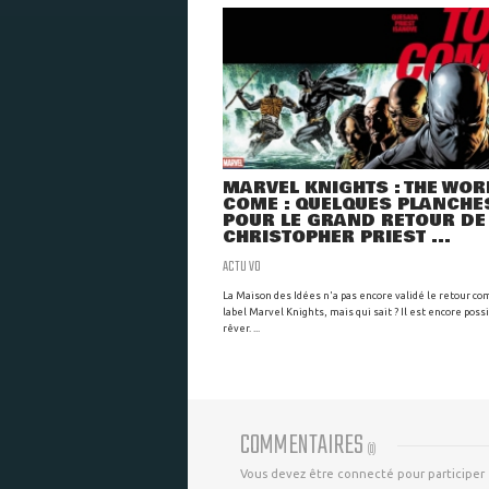
MARVEL KNIGHTS : THE WOR
COME : QUELQUES PLANCHE
POUR LE GRAND RETOUR DE
CHRISTOPHER PRIEST ...
ACTU VO
La Maison des Idées n'a pas encore validé le retour co
label Marvel Knights, mais qui sait ? Il est encore poss
rêver. ...
COMMENTAIRES
(
0
)
Vous devez être connecté pour participer