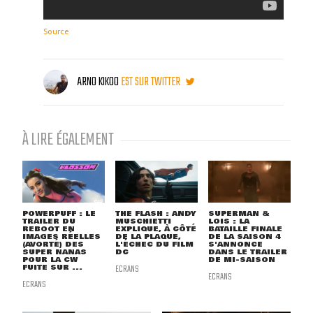
Source
ARNO KIKOO
EST SUR TWITTER
À LIRE ÉGALEMENT
POWERPUFF : LE
THE FLASH : ANDY
SUPERMAN &
TRAILER DU
MUSCHIETTI
LOIS : LA
REBOOT EN
EXPLIQUE, À CÔTÉ
BATAILLE FINALE
IMAGES RÉELLES
DE LA PLAQUE,
DE LA SAISON 4
(AVORTÉ) DES
L'ÉCHEC DU FILM
S'ANNONCE
SUPER NANAS
DC
DANS LE TRAILER
POUR LA CW
DE MI-SAISON
FUITE SUR ...
ECRANS
ECRANS
ECRANS