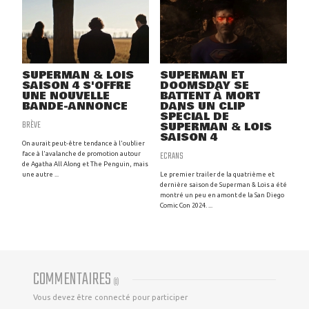
SUPERMAN & LOIS
SUPERMAN ET
SAISON 4 S'OFFRE
DOOMSDAY SE
UNE NOUVELLE
BATTENT À MORT
BANDE-ANNONCE
DANS UN CLIP
SPÉCIAL DE
BRÈVE
SUPERMAN & LOIS
SAISON 4
On aurait peut-être tendance à l'oublier
ECRANS
face à l'avalanche de promotion autour
de Agatha All Along et The Penguin, mais
une autre ...
Le premier trailer de la quatrième et
dernière saison de Superman & Lois a été
montré un peu en amont de la San Diego
Comic Con 2024. ...
COMMENTAIRES
(
0
)
Vous devez être connecté pour participer