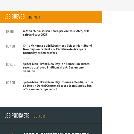
LES BRÈVES
TOUT VOIR
07 AOU
X-Men '97 : la saison 3 bien prévue pour 2027, et la
saison 4 pour 2028
06 AOU
Chris McKenna et Erik Sommers (Spider-Man : Brand
New Day) en renfort sur l'écriture de Avengers :
Doomsday et Secret Wars
05 AOU
Spider-Man : Brand New Day : en France, un succès
record aussi avec 3 millions d'entrées en une
semaine
04 AOU
Spider-Man : Brand New Day : comme attendu, le film
de Destin Daniel Cretton dépasse le milliard au box-
office en un temps record
LES PODCASTS
TOUT VOIR