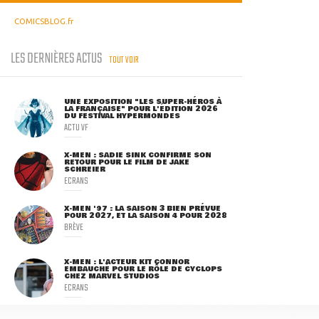
COMICSBLOG.fr
LES DERNIÈRES ACTUS
TOUT VOIR
UNE EXPOSITION "LES SUPER-HÉROS À
LA FRANÇAISE" POUR L'ÉDITION 2026
DU FESTIVAL HYPERMONDES
ACTU VF
X-MEN : SADIE SINK CONFIRME SON
RETOUR POUR LE FILM DE JAKE
SCHREIER
ECRANS
X-MEN '97 : LA SAISON 3 BIEN PRÉVUE
POUR 2027, ET LA SAISON 4 POUR 2028
BRÈVE
X-MEN : L'ACTEUR KIT CONNOR
EMBAUCHÉ POUR LE RÔLE DE CYCLOPS
CHEZ MARVEL STUDIOS
ECRANS