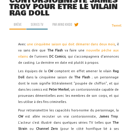
CONTORSIONNISTE JAMES
TROY POUR ÊTRE LE VILAIN
RAG DOLL
BRÈVE
SERIES TV
PAR
ARNO KIKOO
Tweet
Avec
une cinquième saison qui doit démarrer dans deux mois
, il
va sans dire que
The Flash
va faire une
nouvelle pèche aux
vilains
de l'univers
DC Comics
, qui s'accompagnera d'annonces
de casting. La dernière en date est plutôt à propos.
Les équipes de la
CW
comptent en effet amener le vilain
Rag
Doll
dans la cinquième saison de
The Flash
; un personnage
dont le nom signifie littéralement "poupée de chiffon", et qui
dans les comics est
Peter Merkel
, un contorsionniste capable de
prouesses démentielles avec les membres de son corps, et qui
les utilise à des fins criminelles.
Pour retransmettre les capacités hors-norme du personnage, la
CW
est allée recruter un vrai contorsionniste,
James Troy
.
L'acteur s'est illustré dans quelques séries TV telles que
The
Strain
ou
Channel Zero
(pour le côté horrifique lié à ses