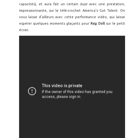
capacités), et aura fait un certain
buzz
avec une prestation,
impressionnante, sur le télé-crochet America's Got Talent. On
vous laisse d'ailleurs avec cette performance vidéo, qui laisse
espérer quelques moments glaçants pour
Rag Doll
sur le petit
écran.