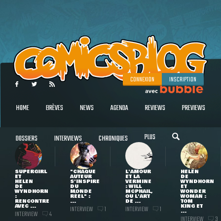
CONNEXION
INSCRIPTION
HOME
BRÈVES
NEWS
AGENDA
REVIEWS
PREVIEWS
PLUS
DOSSIERS
INTERVIEWS
CHRONIQUES
SUPERGIRL
"CHAQUE
L'AMOUR
HELEN
ET
AUTEUR
ET LA
DE
HELEN
S'INSPIRE
VERMINE
WYNDHORN
DE
DU
: WILL
ET
WYNDHORN
MONDE
MCPHAIL,
WONDER
:
RÉEL" :
OU L'ART
WOMAN :
RENCONTRE
...
DE ...
TOM
AVEC ...
KING ET
INTERVIEW
INTERVIEW
1
1
...
INTERVIEW
4
INTERVIEW
3