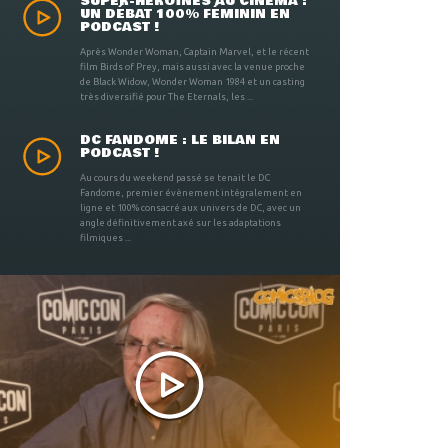
SUPER-HÉROÏNES AU CINÉMA :
UN DÉBAT 100% FÉMININ EN
PODCAST !
Après Wonder Woman, Captain Marvel, et le récent
film Birds of Prey, mais aussi avec la venue proche
de Black Widow, Wonder Woman 1984 et un casting
très diversifié pour The Eternals, les ...
DC FANDOME : LE BILAN EN
PODCAST !
Au cours du weekend passé se tenait le DC
Fandome, premier évènement intégralement en
ligne et 100% consacré aux univers de DC, avec un
angle définitivement axé sur les adaptations
filmiques ...