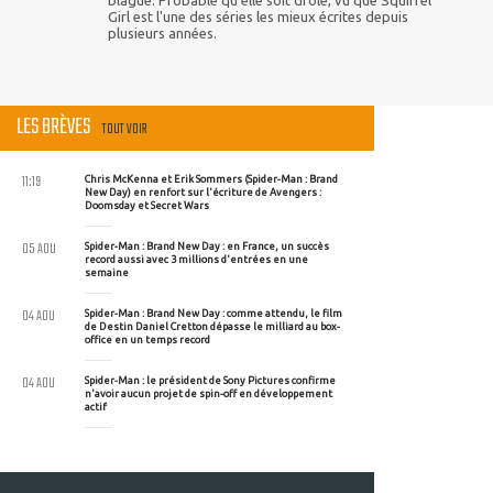
Girl est l'une des séries les mieux écrites depuis
plusieurs années.
LES BRÈVES
TOUT VOIR
11:19
Chris McKenna et Erik Sommers (Spider-Man : Brand
New Day) en renfort sur l'écriture de Avengers :
Doomsday et Secret Wars
05 AOU
Spider-Man : Brand New Day : en France, un succès
record aussi avec 3 millions d'entrées en une
semaine
04 AOU
Spider-Man : Brand New Day : comme attendu, le film
de Destin Daniel Cretton dépasse le milliard au box-
office en un temps record
04 AOU
Spider-Man : le président de Sony Pictures confirme
n'avoir aucun projet de spin-off en développement
actif