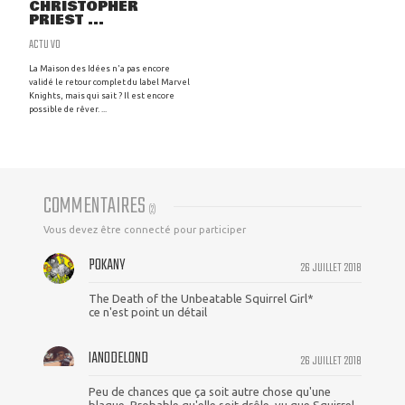
CHRISTOPHER
PRIEST ...
ACTU VO
La Maison des Idées n'a pas encore
validé le retour complet du label Marvel
Knights, mais qui sait ? Il est encore
possible de rêver. ...
COMMENTAIRES
(
2
)
Vous devez être connecté pour participer
POKANY
26 JUILLET 2018
The Death of the Unbeatable Squirrel Girl*
ce n'est point un détail
IAN0DELOND
26 JUILLET 2018
Peu de chances que ça soit autre chose qu'une
blague. Probable qu'elle soit drôle, vu que Squirrel