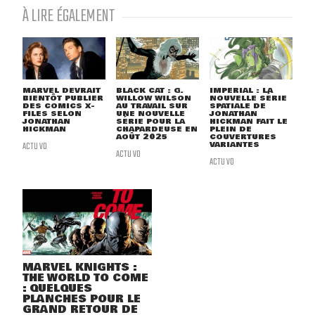
À LIRE ÉGALEMENT
MARVEL DEVRAIT
BLACK CAT : G.
IMPERIAL : LA
BIENTÔT PUBLIER
WILLOW WILSON
NOUVELLE SÉRIE
DES COMICS X-
AU TRAVAIL SUR
SPATIALE DE
FILES SELON
UNE NOUVELLE
JONATHAN
JONATHAN
SÉRIE POUR LA
HICKMAN FAIT LE
HICKMAN
CHAPARDEUSE EN
PLEIN DE
AOÛT 2025
COUVERTURES
ACTU VO
VARIANTES
ACTU VO
ACTU VO
MARVEL KNIGHTS :
THE WORLD TO COME
: QUELQUES
PLANCHES POUR LE
GRAND RETOUR DE