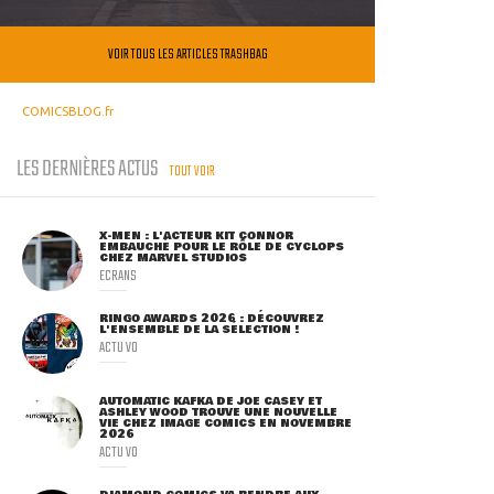
VOIR TOUS LES ARTICLES TRASHBAG
COMICSBLOG.fr
LES DERNIÈRES ACTUS
TOUT VOIR
X-MEN : L'ACTEUR KIT CONNOR
EMBAUCHÉ POUR LE RÔLE DE CYCLOPS
CHEZ MARVEL STUDIOS
ECRANS
RINGO AWARDS 2026 : DÉCOUVREZ
L'ENSEMBLE DE LA SÉLECTION !
ACTU VO
AUTOMATIC KAFKA DE JOE CASEY ET
ASHLEY WOOD TROUVE UNE NOUVELLE
VIE CHEZ IMAGE COMICS EN NOVEMBRE
2026
ACTU VO