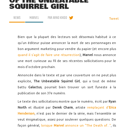
OF THE UNBEATABLE
SQUIRREL GIRL
NEWS
MARVEL
PAR
ARNO KIKOO
Tweet
Bien que la plupart des lecteurs soit désormais habitué à ce
qu'un éditeur puisse annoncer la mort de ses personnages en
bon argument marketing pour vendre du papier (et encore plus
quand il s'agit de faire une résurrection
),
Marvel
nous annonce
une mort curieuse au fil de ses récentes sollicitations pour le
mois d'octobre prochain.
Annoncée dans le texte et par une couverture on ne peut plus
explicite,
The Unbeatable Squirrel Girl
, qui a tout de même
battu
Galactus
, pourrait bien trouver un sort funeste à la
publication de son 37e numéro.
Le texte des sollicitations montre que le numéro, écrit par
Ryan
North
et illustré par
Derek Charm
, artiste
remplaçant d'
Erica
Henderson
, n'est pas le dernier de la série, mais l'ensemble se
veut énigmatique, assez pour soulever quelques questions. De
façon général,
lorsque
Marvel
annonce un "The Death of..."
, ils