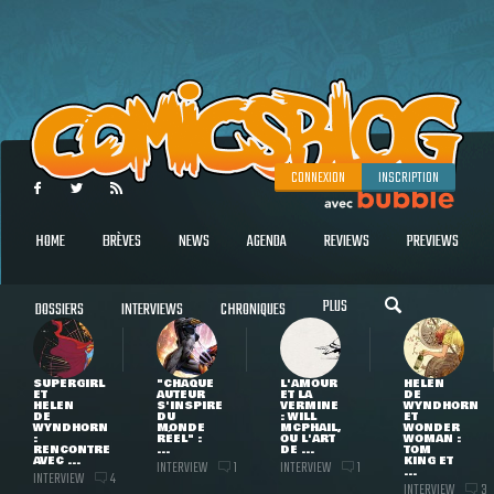
CONNEXION
INSCRIPTION
HOME
BRÈVES
NEWS
AGENDA
REVIEWS
PREVIEWS
PLUS
DOSSIERS
INTERVIEWS
CHRONIQUES
SUPERGIRL
"CHAQUE
L'AMOUR
HELEN
ET
AUTEUR
ET LA
DE
HELEN
S'INSPIRE
VERMINE
WYNDHORN
DE
DU
: WILL
ET
WYNDHORN
MONDE
MCPHAIL,
WONDER
:
RÉEL" :
OU L'ART
WOMAN :
RENCONTRE
...
DE ...
TOM
AVEC ...
KING ET
INTERVIEW
INTERVIEW
1
1
...
INTERVIEW
4
INTERVIEW
3