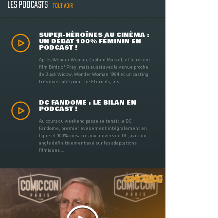
LES PODCASTS
TOUT VOIR
SUPER-HÉROÏNES AU CINÉMA :
UN DÉBAT 100% FÉMININ EN
PODCAST !
Après Wonder Woman, Captain Marvel, et le récent
film Birds of Prey, mais aussi avec la venue proche
de Black Widow, Wonder Woman 1984 et un casting
très diversifié pour The Eternals, les ...
DC FANDOME : LE BILAN EN
PODCAST !
Au cours du weekend passé se tenait le DC
Fandome, premier évènement intégralement en
ligne et 100% consacré aux univers de DC, avec un
angle définitivement axé sur les adaptations
filmiques ...