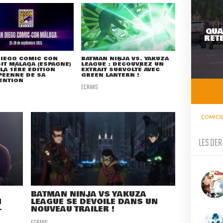
QUA
RETE
DIEGO COMIC CON
BATMAN NINJA VS. YAKUZA
IT MALAGA (ESPAGNE)
LEAGUE : DÉCOUVREZ UN
LA 1ÈRE ÉDITION
EXTRAIT SURVOLTÉ AVEC
PÉENNE DE SA
GREEN LANTERN !
ENTION
ECRANS
COMICS
LES DER
BATMAN NINJA VS YAKUZA
N
LEAGUE SE DÉVOILE DANS UN
-
NOUVEAU TRAILER !
ECRANS