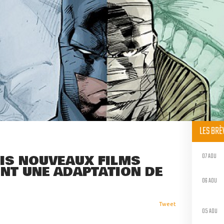
LES BR
07 AOU
IS NOUVEAUX FILMS
ONT UNE ADAPTATION DE
06 AOU
Tweet
05 AOU