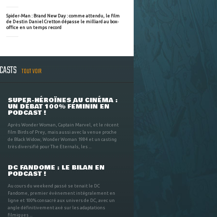
Spider-Man : Brand New Day : comme attendu, le film
de Destin Daniel Cretton dépasse le milliard au box-
office en un temps record
DCASTS
TOUT VOIR
SUPER-HÉROÏNES AU CINÉMA :
UN DÉBAT 100% FÉMININ EN
PODCAST !
Après Wonder Woman, Captain Marvel, et le récent
film Birds of Prey, mais aussi avec la venue proche
de Black Widow, Wonder Woman 1984 et un casting
très diversifié pour The Eternals, les ...
DC FANDOME : LE BILAN EN
PODCAST !
Au cours du weekend passé se tenait le DC
Fandome, premier évènement intégralement en
ligne et 100% consacré aux univers de DC, avec un
angle définitivement axé sur les adaptations
filmiques ...