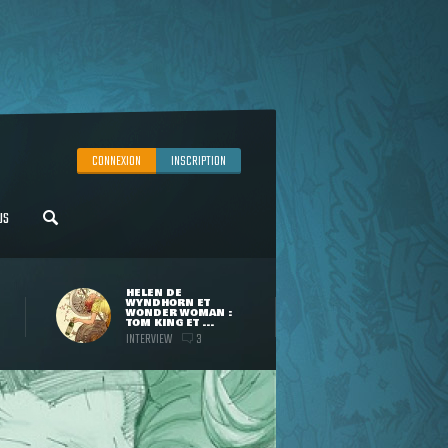
CONNEXION
INSCRIPTION
US
HELEN DE
WYNDHORN ET
WONDER WOMAN :
TOM KING ET ...
INTERVIEW
3