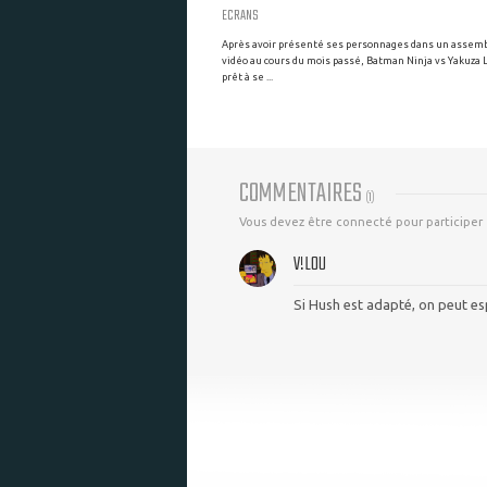
ECRANS
Après avoir présenté ses personnages dans un assem
vidéo au cours du mois passé, Batman Ninja vs Yakuza 
prêt à se ...
COMMENTAIRES
(
1
)
Vous devez être connecté pour participer
V!L0U
Si Hush est adapté, on peut es