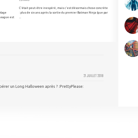
C'était peut-être inespéré, mais c'est désormais chose concrète
blage
: plus de six ans après la sortie du premier Batman Ninja (que par
League est
...
21 JUILLET 2018
pérer un Long Halloween après ? :PrettyPlease: