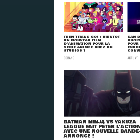
TEEN TITANS GO! : BIENTÔT
SAN 
UN NOUVEAU FILM
CHOIS
D'ANIMATION POUR LA
POUR 
SÉRIE ANIMÉE CHEZ DC
EURO
STUDIOS ?
CONV
ECRANS
ACTU VF
BATMAN NINJA VS YAKUZA
LEAGUE FAIT PÉTER L'ACTIO
AVEC UNE NOUVELLE BANDE
ANNONCE !