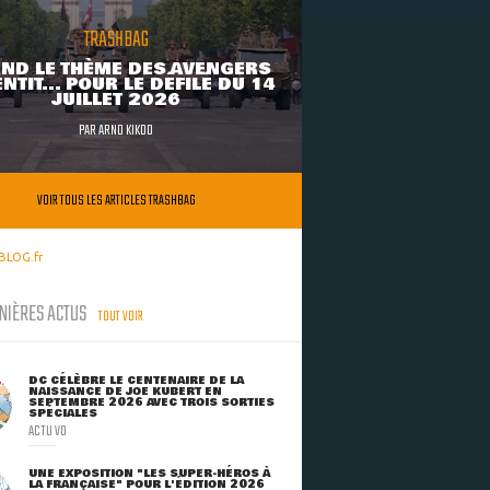
TRASHBAG
ND LE THÈME DES AVENGERS
NTIT... POUR LE DÉFILÉ DU 14
JUILLET 2026
PAR
ARNO KIKOO
VOIR TOUS LES ARTICLES TRASHBAG
BLOG.fr
NIÈRES ACTUS
TOUT VOIR
DC CÉLÈBRE LE CENTENAIRE DE LA
NAISSANCE DE JOE KUBERT EN
SEPTEMBRE 2026 AVEC TROIS SORTIES
SPÉCIALES
ACTU VO
UNE EXPOSITION "LES SUPER-HÉROS À
LA FRANÇAISE" POUR L'ÉDITION 2026