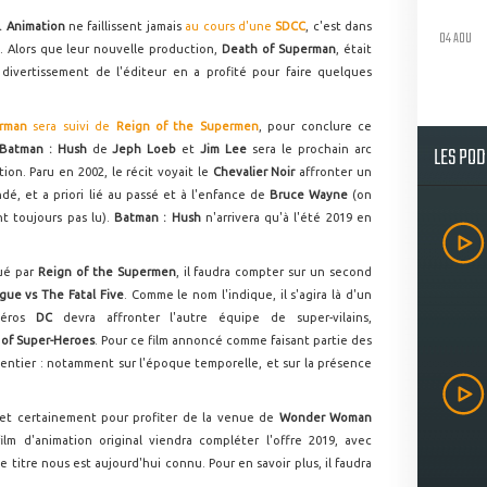
. Animation
ne faillissent jamais
au cours d'une
SDCC
, c'est dans
04 AOU
 Alors que leur nouvelle production,
Death of Superman
, était
 divertissement de l'éditeur en a profité pour faire quelques
rman
sera suivi de
Reign of the Supermen
, pour conclure ce
LES PO
Batman : Hush
de
Jeph Loeb
et
Jim Lee
sera le prochain arc
ion. Paru en 2002, le récit voyait le
Chevalier Noir
affronter un
dé, et a priori lié au passé et à l'enfance de
Bruce Wayne
(on
t toujours pas lu).
Batman : Hush
n'arrivera qu'à l'été 2019 en
qué par
Reign of the Supermen
, il faudra compter sur un second
gue vs The Fatal Five
. Comme le nom l'indique, il s'agira là d'un
héros
DC
devra affronter l'autre équipe de super-vilains,
 of Super-Heroes
. Pour ce film annoncé comme faisant partie des
e entier : notamment sur l'époque temporelle, et sur la présence
, et certainement pour profiter de la venue de
Wonder Woman
lm d'animation original viendra compléter l'offre 2019, avec
le titre nous est aujourd'hui connu. Pour en savoir plus, il faudra