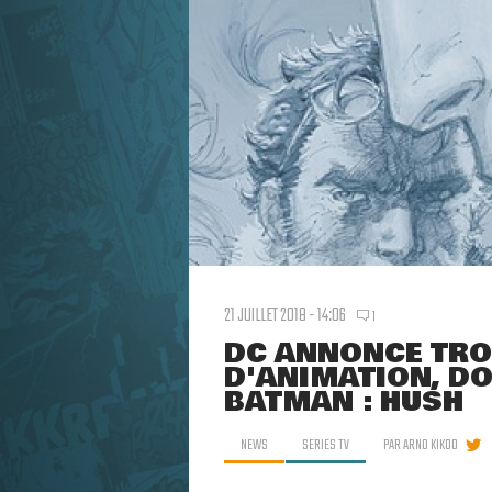
21 JUILLET 2018 - 14:06
1
DC ANNONCE TRO
D'ANIMATION, D
BATMAN : HUSH
NEWS
SERIES TV
PAR
ARNO KIKOO