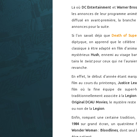
Là où
DC Entertainment
et
Warner Bros
les annonces de leur programme animé.
diffusé en avant-première, la branche
annonces pour la suite.
Si l'on savait déjà que
Death of Supe
diptyque, on apprend que le célèbre
classique à être adapté en film d'animat
mystérieux
Hush
, ennemi au visage ban
taira le
twist
pour ceux qui ne l'auraien
revanche.
En effet, le début d'année étant mar
film au cours du printemps,
Justice Lea
film où la fine équipe de super-
traditionnellement associée à la
Legion
Original DCAU Movies
, le mystère rest
ou non de la
Legion
.
Enfin, rompant une certaine tradition
1984
sur grand écran, un quatrième fi
Wonder Woman : Bloodlines
, dont seul 
être patient.