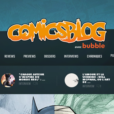
PL
REVIEWS
PREVIEWS
DOSSIERS
INTERVIEWS
CHRONIQUES
"CHAQUE AUTEUR
L'AMOUR ET LA
S'INSPIRE DU
VERMINE : WILL
MONDE RÉEL" : ...
MCPHAIL, OU L'ART
DE ...
INTERVIEW
1
INTERVIEW
1