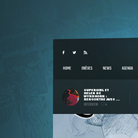
HOME
BRÈVES
NEWS
AGENDA
SUPERGIRL ET
HELEN DE
WYNDHORN :
RENCONTRE AVEC ...
INTERVIEW
4