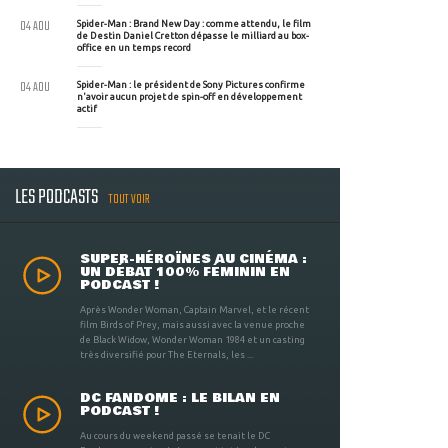
04 AOU
Spider-Man : Brand New Day : comme attendu, le film
de Destin Daniel Cretton dépasse le milliard au box-
office en un temps record
04 AOU
Spider-Man : le président de Sony Pictures confirme
n'avoir aucun projet de spin-off en développement
actif
LES PODCASTS
TOUT VOIR
SUPER-HÉROÏNES AU CINÉMA :
UN DÉBAT 100% FÉMININ EN
PODCAST !
Après Wonder Woman, Captain Marvel, et le récent
film Birds of Prey, mais aussi avec la venue proche
de Black Widow, Wonder Woman 1984 et un casting
très diversifié pour The Eternals, les ...
DC FANDOME : LE BILAN EN
PODCAST !
Au cours du weekend passé se tenait le DC