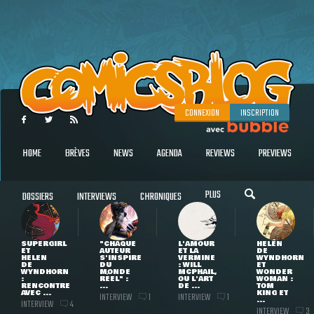
CONNEXION
INSCRIPTION
HOME
BRÈVES
NEWS
AGENDA
REVIEWS
PREVIEWS
PLUS
DOSSIERS
INTERVIEWS
CHRONIQUES
SUPERGIRL
"CHAQUE
L'AMOUR
HELEN
ET
AUTEUR
ET LA
DE
HELEN
S'INSPIRE
VERMINE
WYNDHORN
DE
DU
: WILL
ET
WYNDHORN
MONDE
MCPHAIL,
WONDER
:
RÉEL" :
OU L'ART
WOMAN :
RENCONTRE
...
DE ...
TOM
AVEC ...
KING ET
INTERVIEW
INTERVIEW
1
1
...
INTERVIEW
4
INTERVIEW
3