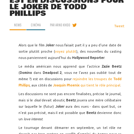
EST EN DISCUSSIONS POUR
LE JOKER DE TODD
PHILLIPS
NEWS
CINÉMA
PAR
ARNO KIKOO
Tweet
Alors que le film
Joker
nous faisait part il y a peu d'une date de
sortie plutôt proche (
voyez plutôt
), des nouvelles du casting
nous parviennent aujourd'hui du
Hollywood Reporter
.
Le média américain nous apprend que l'actrice
Zazie Beetz
(
Domino
dans
Deadpool 2
, vous ne l'avez pas oublié tout de
même ?) est en discussions pour
rejoindre les troupes de
Todd
Phillips
, aux côtés de
Joaquin Phoenix
qui tient le rôle principal
.
Les discussions ne sont pas encore finalisées, précise le journal,
mais si le
deal
devait aboutir,
Beetz
jouera une mère célibataire
sur laquelle le (futur)
Joker
aura des vues - dans quel but, ce
n'est pas précisé, mais il est possible que
Beetz
devienne donc
un
love interest
.
Le tournage devant démarrer en septembre, un tel rôle ne