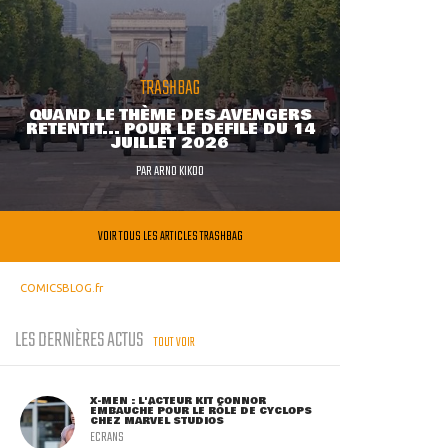
TRASHBAG
QUAND LE THÈME DES AVENGERS
RETENTIT... POUR LE DÉFILÉ DU 14
JUILLET 2026
PAR
ARNO KIKOO
VOIR TOUS LES ARTICLES TRASHBAG
COMICSBLOG.fr
LES DERNIÈRES ACTUS
TOUT VOIR
X-MEN : L'ACTEUR KIT CONNOR
EMBAUCHÉ POUR LE RÔLE DE CYCLOPS
CHEZ MARVEL STUDIOS
ECRANS