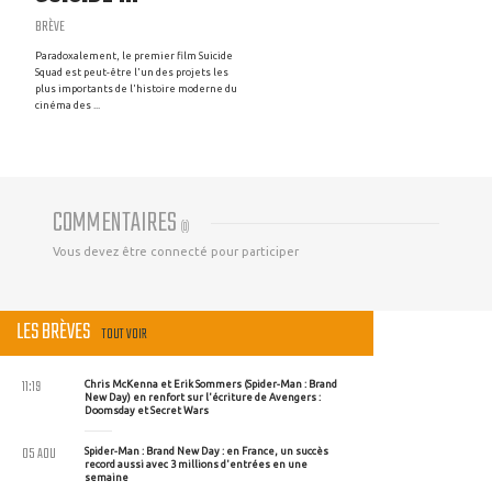
BRÈVE
Paradoxalement, le premier film Suicide
Squad est peut-être l'un des projets les
plus importants de l'histoire moderne du
cinéma des ...
COMMENTAIRES
(
0
)
Vous devez être connecté pour participer
LES BRÈVES
TOUT VOIR
11:19
Chris McKenna et Erik Sommers (Spider-Man : Brand
New Day) en renfort sur l'écriture de Avengers :
Doomsday et Secret Wars
05 AOU
Spider-Man : Brand New Day : en France, un succès
record aussi avec 3 millions d'entrées en une
semaine