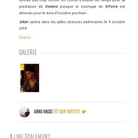
devrait pas trop rentrer en conflit d'emploi du temps pour sa
prestation de
Domino
puisque le tournage de
X-Force
est
attendu pour le mois d'octobre prochain.
Joker
sortira dans les salles obscures américaines le 4 octobre
2019.
Source
GALERIE
ARNO KIKOO
EST SUR TWITTER
À LIRE ÉGALEMENT