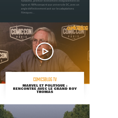
Fandome, premier évènement intégralement en
ligne et 100% consacré aux univers de DC, avec un
angle définitivement axé sur les adaptations
filmiques ...
COMICSBLOG TV
MARVEL ET POLITIQUE :
RENCONTRE AVEC LE GRAND ROY
THOMAS