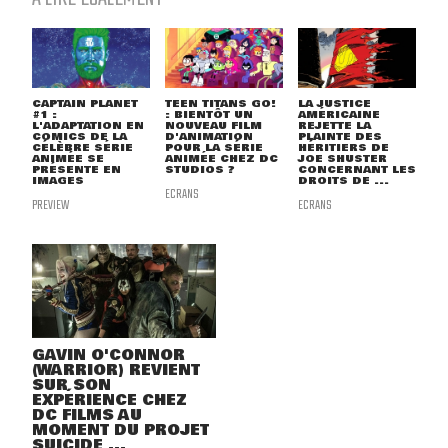
CAPTAIN PLANET
TEEN TITANS GO!
LA JUSTICE
#1 :
: BIENTÔT UN
AMÉRICAINE
L'ADAPTATION EN
NOUVEAU FILM
REJETTE LA
COMICS DE LA
D'ANIMATION
PLAINTE DES
CÉLÈBRE SÉRIE
POUR LA SÉRIE
HÉRITIERS DE
ANIMÉE SE
ANIMÉE CHEZ DC
JOE SHUSTER
PRÉSENTE EN
STUDIOS ?
CONCERNANT LES
IMAGES
DROITS DE ...
ECRANS
PREVIEW
ECRANS
GAVIN O'CONNOR
(WARRIOR) REVIENT
SUR SON
EXPÉRIENCE CHEZ
DC FILMS AU
MOMENT DU PROJET
SUICIDE ...