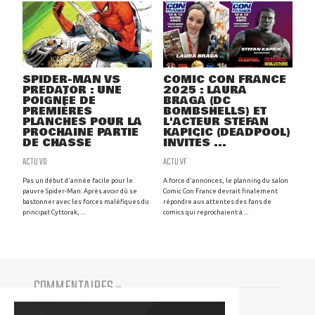
SPIDER-MAN VS
COMIC CON FRANCE
PREDATOR : UNE
2025 : LAURA
POIGNÉE DE
BRAGA (DC
PREMIÈRES
BOMBSHELLS) ET
PLANCHES POUR LA
L'ACTEUR STEFAN
PROCHAINE PARTIE
KAPICIC (DEADPOOL)
DE CHASSE
INVITÉS ...
ACTU VO
ACTU VF
Pas un début d'année facile pour le
A force d'annonces, le planning du salon
pauvre Spider-Man. Après avoir dû se
Comic Con France devrait finalement
bastonner avec les forces maléfiques du
répondre aux attentes des fans de
principat Cyttorak, ...
comics qui reprochaient à ...
COMMENTAIRES
(
0
)
Vous devez être connecté pour participer