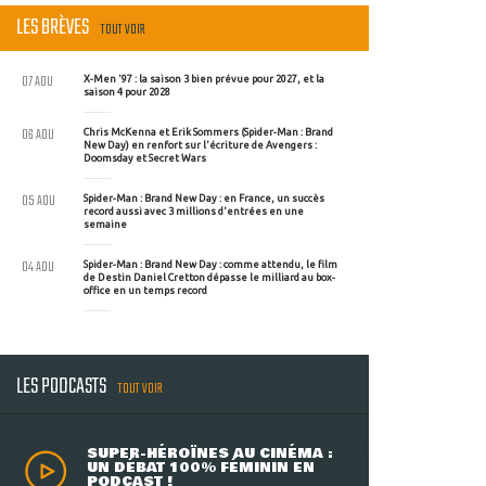
LES BRÈVES
TOUT VOIR
07 AOU
X-Men '97 : la saison 3 bien prévue pour 2027, et la
saison 4 pour 2028
06 AOU
Chris McKenna et Erik Sommers (Spider-Man : Brand
New Day) en renfort sur l'écriture de Avengers :
Doomsday et Secret Wars
05 AOU
Spider-Man : Brand New Day : en France, un succès
record aussi avec 3 millions d'entrées en une
semaine
04 AOU
Spider-Man : Brand New Day : comme attendu, le film
de Destin Daniel Cretton dépasse le milliard au box-
office en un temps record
LES PODCASTS
TOUT VOIR
SUPER-HÉROÏNES AU CINÉMA :
UN DÉBAT 100% FÉMININ EN
PODCAST !