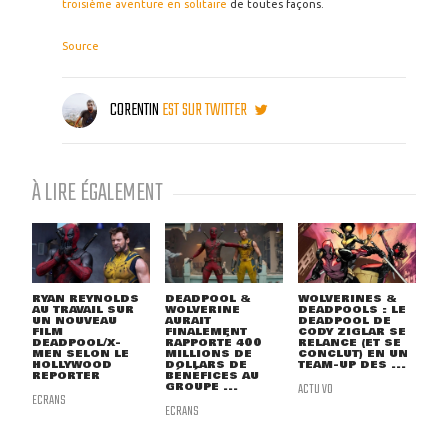
troisième aventure en solitaire
de toutes façons.
Source
CORENTIN
EST SUR TWITTER
À LIRE ÉGALEMENT
RYAN REYNOLDS
DEADPOOL &
WOLVERINES &
AU TRAVAIL SUR
WOLVERINE
DEADPOOLS : LE
UN NOUVEAU
AURAIT
DEADPOOL DE
FILM
FINALEMENT
CODY ZIGLAR SE
DEADPOOL/X-
RAPPORTÉ 400
RELANCE (ET SE
MEN SELON LE
MILLIONS DE
CONCLUT) EN UN
HOLLYWOOD
DOLLARS DE
TEAM-UP DES ...
REPORTER
BÉNÉFICES AU
GROUPE ...
ACTU VO
ECRANS
ECRANS