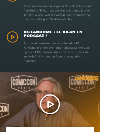
Après Wonder Woman, Captain Marvel, et le récent
film Birds of Prey, mais aussi avec la venue proche
de Black Widow, Wonder Woman 1984 et un casting
très diversifié pour The Eternals, les ...
DC FANDOME : LE BILAN EN
PODCAST !
Au cours du weekend passé se tenait le DC
Fandome, premier évènement intégralement en
ligne et 100% consacré aux univers de DC, avec un
angle définitivement axé sur les adaptations
filmiques ...