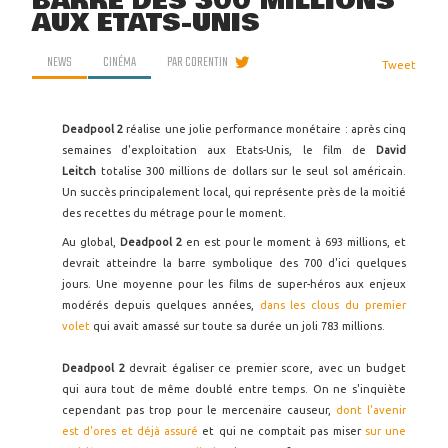
BARRE DES 300 MILLIONS
AUX ETATS-UNIS
NEWS
CINÉMA
PAR
CORENTIN
Tweet
Deadpool 2
réalise une jolie performance monétaire : après cinq
semaines d'exploitation aux Etats-Unis, le film de
David
Leitch
totalise 300 millions de dollars sur le seul sol américain.
Un succès principalement local, qui représente près de la moitié
des recettes du métrage pour le moment.
Au global,
Deadpool 2
en est pour le moment à 693 millions, et
devrait atteindre la barre symbolique des 700 d'ici quelques
jours. Une moyenne pour les films de super-héros aux enjeux
modérés depuis quelques années,
dans les clous du premier
volet
qui avait amassé sur toute sa durée un joli 783 millions.
Deadpool 2
devrait égaliser ce premier score, avec un budget
qui aura tout de même doublé entre temps. On ne s'inquiète
cependant pas trop pour le mercenaire causeur,
dont l'avenir
est d'ores et déjà assuré
et qui ne comptait pas miser
sur une