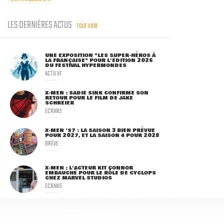
LES DERNIÈRES ACTUS
TOUT VOIR
UNE EXPOSITION "LES SUPER-HÉROS À
LA FRANÇAISE" POUR L'ÉDITION 2026
DU FESTIVAL HYPERMONDES
ACTU VF
X-MEN : SADIE SINK CONFIRME SON
RETOUR POUR LE FILM DE JAKE
SCHREIER
ECRANS
X-MEN '97 : LA SAISON 3 BIEN PRÉVUE
POUR 2027, ET LA SAISON 4 POUR 2028
BRÈVE
X-MEN : L'ACTEUR KIT CONNOR
EMBAUCHÉ POUR LE RÔLE DE CYCLOPS
CHEZ MARVEL STUDIOS
ECRANS