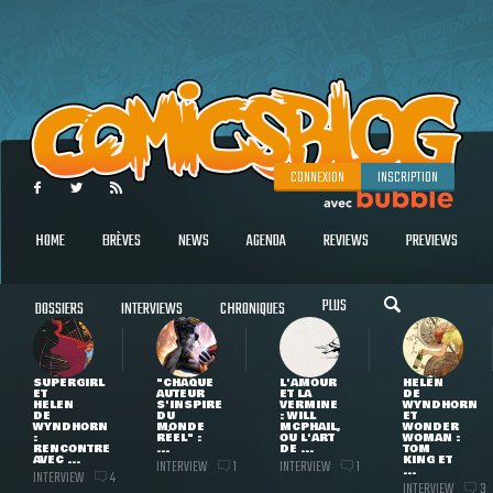
CONNEXION
INSCRIPTION
HOME
BRÈVES
NEWS
AGENDA
REVIEWS
PREVIEWS
PLUS
DOSSIERS
INTERVIEWS
CHRONIQUES
SUPERGIRL
"CHAQUE
L'AMOUR
HELEN
ET
AUTEUR
ET LA
DE
HELEN
S'INSPIRE
VERMINE
WYNDHORN
DE
DU
: WILL
ET
WYNDHORN
MONDE
MCPHAIL,
WONDER
:
RÉEL" :
OU L'ART
WOMAN :
RENCONTRE
...
DE ...
TOM
AVEC ...
KING ET
INTERVIEW
INTERVIEW
1
1
...
INTERVIEW
4
INTERVIEW
3