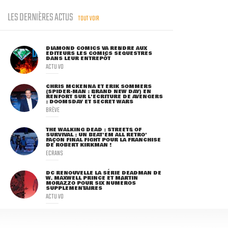
LES DERNIÈRES ACTUS
TOUT VOIR
DIAMOND COMICS VA RENDRE AUX
ÉDITEURS LES COMICS SÉQUESTRÉS
DANS LEUR ENTREPÔT
ACTU VO
CHRIS MCKENNA ET ERIK SOMMERS
(SPIDER-MAN : BRAND NEW DAY) EN
RENFORT SUR L'ÉCRITURE DE AVENGERS
: DOOMSDAY ET SECRET WARS
BRÈVE
THE WALKING DEAD : STREETS OF
SURVIVAL : UN BEAT'EM ALL RÉTRO'
FAÇON FINAL FIGHT POUR LA FRANCHISE
DE ROBERT KIRKMAN !
ECRANS
DC RENOUVELLE LA SÉRIE DEADMAN DE
W. MAXWELL PRINCE ET MARTIN
MORAZZO POUR SIX NUMÉROS
SUPPLÉMENTAIRES
ACTU VO