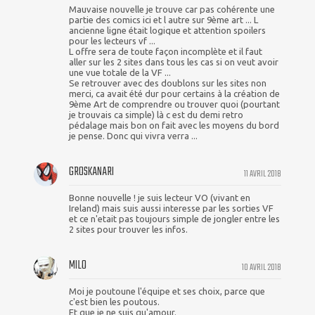
Mauvaise nouvelle je trouve car pas cohérente une
partie des comics ici et l autre sur 9ème art ... L
ancienne ligne était logique et attention spoilers
pour les lecteurs vf ...
L offre sera de toute façon incomplète et il faut
aller sur les 2 sites dans tous les cas si on veut avoir
une vue totale de la VF ...
Se retrouver avec des doublons sur les sites non
merci, ca avait été dur pour certains à la création de
9ème Art de comprendre ou trouver quoi (pourtant
je trouvais ca simple) là c est du demi retro
pédalage mais bon on fait avec les moyens du bord
je pense. Donc qui vivra verra ...
GROSKANARI
11 AVRIL 2018
Bonne nouvelle ! je suis lecteur VO (vivant en
Ireland) mais suis aussi interesse par les sorties VF
et ce n'etait pas toujours simple de jongler entre les
2 sites pour trouver les infos.
MILO
10 AVRIL 2018
Moi je poutoune l'équipe et ses choix, parce que
c'est bien les poutous.
Et que je ne suis qu'amour.