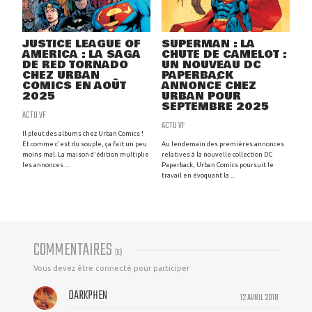
JUSTICE LEAGUE OF
SUPERMAN : LA
AMERICA : LA SAGA
CHUTE DE CAMELOT :
DE RED TORNADO
UN NOUVEAU DC
CHEZ URBAN
PAPERBACK
COMICS EN AOÛT
ANNONCÉ CHEZ
2025
URBAN POUR
SEPTEMBRE 2025
ACTU VF
ACTU VF
Il pleut des albums chez Urban Comics !
Et comme c'est du souple, ça fait un peu
Au lendemain des premières annonces
moins mal. La maison d'édition multiplie
relatives à la nouvelle collection DC
les annonces ...
Paperback, Urban Comics poursuit le
travail en évoquant la ...
COMMENTAIRES
(
10
)
Vous devez être connecté pour participer
DARKPHEN
12 AVRIL 2018