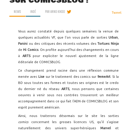
SUR COMICSBLOG !
NEWS
INDÉ
PAR
ARNO KIKOO
Tweet
Vous aurez constaté depuis quelques semaines la venue de
quelques actualités VF, que l'on vous parle de sorties
Urban
,
Panini
ou des critiques des récents volumes des
Tortues Ninja
de
Hi Comics
. On profite aujourd'hui des changements en cours
à
ARTS
pour expliciter le nouvel ajustement de la ligne
éditoriale de COMICSBLOG.
Ce changement prend racine dans une réflexion commune
menée avec
Lise
sur le traitement des comics sur
9emeArt
. Si la
BD sous toutes ses formes et toutes ses origines est le credo
du dernier né du réseau
ARTS
, nous pensons que certaines
oeuvres à venir sous nos contrées trouveront un meilleur
accompagnement dans ce qui fait l'ADN de COMICSBLOG et son
esprit purement américain.
Ainsi, nous traiterons désormais sur le site les sorties
comics
concernant les grosses licences US, qu'il s'agisse
naturellement des univers super-héroïques
Marvel
et