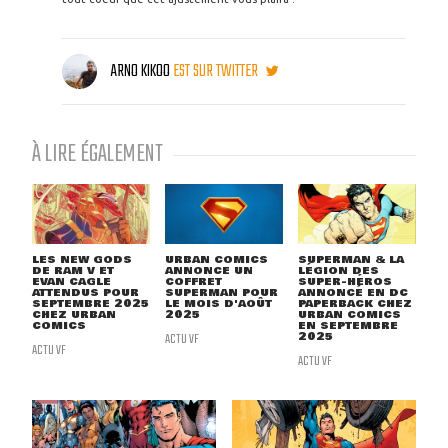
ARNO KIKOO
EST SUR TWITTER
À LIRE ÉGALEMENT
LES NEW GODS
URBAN COMICS
SUPERMAN & LA
DE RAM V ET
ANNONCE UN
LÉGION DES
EVAN CAGLE
COFFRET
SUPER-HÉROS
ATTENDUS POUR
SUPERMAN POUR
ANNONCÉ EN DC
SEPTEMBRE 2025
LE MOIS D'AOÛT
PAPERBACK CHEZ
CHEZ URBAN
2025
URBAN COMICS
COMICS
EN SEPTEMBRE
ACTU VF
2025
ACTU VF
ACTU VF