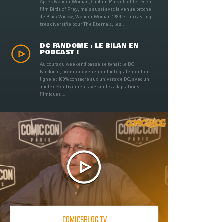
Après Wonder Woman, Captain Marvel, et le récent
film Birds of Prey, mais aussi avec la venue proche
de Black Widow, Wonder Woman 1984 et un casting
très diversifié pour The Eternals, les ...
DC FANDOME : LE BILAN EN
PODCAST !
Au cours du weekend passé se tenait le DC
Fandome, premier évènement intégralement en
ligne et 100% consacré aux univers de DC, avec un
angle définitivement axé sur les adaptations
filmiques ...
COMICSBLOG TV