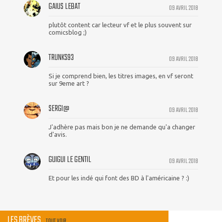
GAIUS LEBAT
09 AVRIL 2018
plutôt content car lecteur vf et le plus souvent sur
comicsblog ;)
TRUNKS93
09 AVRIL 2018
Si je comprend bien, les titres images, en vf seront
sur 9eme art ?
SERGI@
09 AVRIL 2018
J'adhère pas mais bon je ne demande qu'a changer
d'avis.
GUIGUI LE GENTIL
09 AVRIL 2018
Et pour les indé qui font des BD à l'américaine ? :)
LES BRÈVES
TOUT VOIR