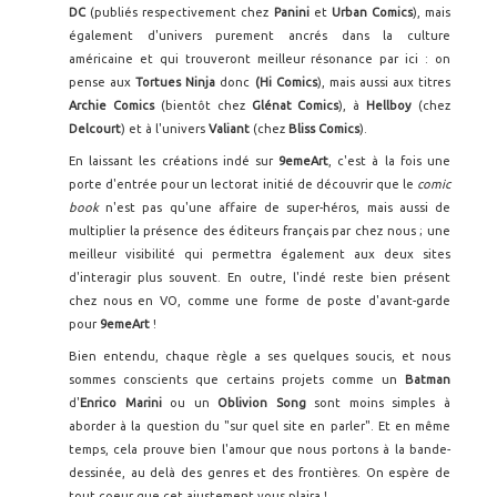
DC
(publiés respectivement chez
Panini
et
Urban Comics
), mais
également d'univers purement ancrés dans la culture
américaine et qui trouveront meilleur résonance par ici : on
pense aux
Tortues Ninja
donc
(Hi Comics
), mais aussi aux titres
Archie Comics
(bientôt chez
Glénat Comics
), à
Hellboy
(chez
Delcourt
) et à l'univers
Valiant
(chez
Bliss Comics
).
En laissant les créations indé sur
9emeArt
, c'est à la fois une
porte d'entrée pour un lectorat initié de découvrir que le
comic
book
n'est pas qu'une affaire de super-héros, mais aussi de
multiplier la présence des éditeurs français par chez nous ; une
meilleur visibilité qui permettra également aux deux sites
d'interagir plus souvent. En outre, l'indé reste bien présent
chez nous en VO, comme une forme de poste d'avant-garde
pour
9emeArt
!
Bien entendu, chaque règle a ses quelques soucis, et nous
sommes conscients que certains projets comme un
Batman
d'
Enrico Marini
ou un
Oblivion Song
sont moins simples à
aborder à la question du "sur quel site en parler". Et en même
temps, cela prouve bien l'amour que nous portons à la bande-
dessinée, au delà des genres et des frontières. On espère de
tout coeur que cet ajustement vous plaira !