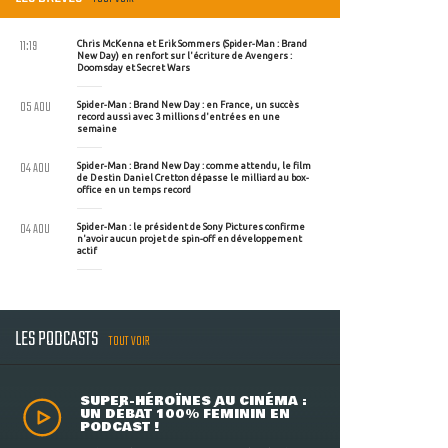
11:19
Chris McKenna et Erik Sommers (Spider-Man : Brand
New Day) en renfort sur l'écriture de Avengers :
Doomsday et Secret Wars
05 AOU
Spider-Man : Brand New Day : en France, un succès
record aussi avec 3 millions d'entrées en une
semaine
04 AOU
Spider-Man : Brand New Day : comme attendu, le film
de Destin Daniel Cretton dépasse le milliard au box-
office en un temps record
04 AOU
Spider-Man : le président de Sony Pictures confirme
n'avoir aucun projet de spin-off en développement
actif
LES PODCASTS
TOUT VOIR
SUPER-HÉROÏNES AU CINÉMA :
UN DÉBAT 100% FÉMININ EN
PODCAST !