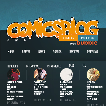
CONNEXION
INSCRIPTION
HOME
BRÈVES
NEWS
AGENDA
REVIEWS
PREVIEWS
PLUS
DOSSIERS
INTERVIEWS
CHRONIQUES
SUPERGIRL
"CHAQUE
L'AMOUR
HELEN
ET
AUTEUR
ET LA
DE
HELEN
S'INSPIRE
VERMINE
WYNDHORN
DE
DU
: WILL
ET
WYNDHORN
MONDE
MCPHAIL,
WONDER
:
RÉEL" :
OU L'ART
WOMAN :
RENCONTRE
...
DE ...
TOM
AVEC ...
KING ET
INTERVIEW
INTERVIEW
1
1
...
INTERVIEW
4
INTERVIEW
3