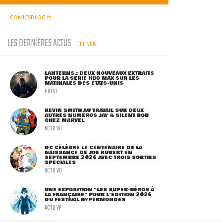
COMICSBLOG.fr
LES DERNIÈRES ACTUS
TOUT VOIR
LANTERNS : DEUX NOUVEAUX EXTRAITS
POUR LA SÉRIE HBO MAX SUR LES
MATINALES DES ETATS-UNIS
BRÈVE
KEVIN SMITH AU TRAVAIL SUR DEUX
AUTRES NUMÉROS JAY & SILENT BOB
CHEZ MARVEL
ACTU VO
DC CÉLÈBRE LE CENTENAIRE DE LA
NAISSANCE DE JOE KUBERT EN
SEPTEMBRE 2026 AVEC TROIS SORTIES
SPÉCIALES
ACTU VO
UNE EXPOSITION "LES SUPER-HÉROS À
LA FRANÇAISE" POUR L'ÉDITION 2026
DU FESTIVAL HYPERMONDES
ACTU VF