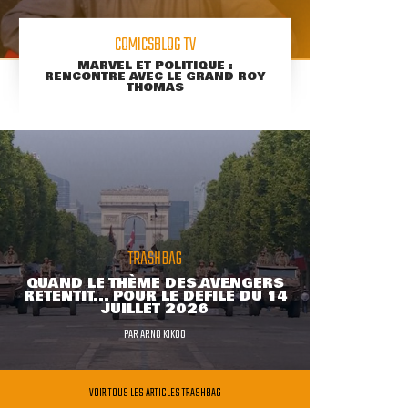
COMICSBLOG TV
MARVEL ET POLITIQUE :
RENCONTRE AVEC LE GRAND ROY
THOMAS
TRASHBAG
QUAND LE THÈME DES AVENGERS
RETENTIT... POUR LE DÉFILÉ DU 14
JUILLET 2026
PAR
ARNO KIKOO
VOIR TOUS LES ARTICLES TRASHBAG