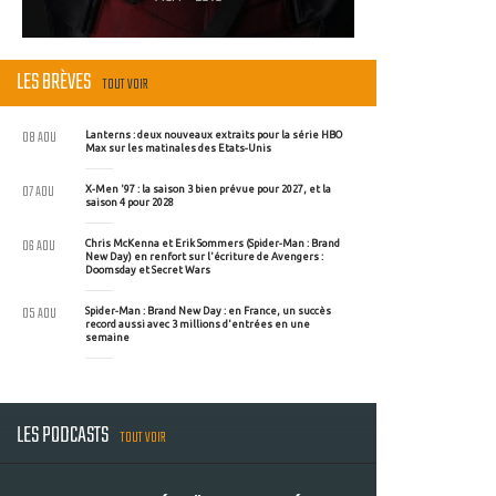
LES BRÈVES
TOUT VOIR
08 AOU
Lanterns : deux nouveaux extraits pour la série HBO
Max sur les matinales des Etats-Unis
07 AOU
X-Men '97 : la saison 3 bien prévue pour 2027, et la
saison 4 pour 2028
06 AOU
Chris McKenna et Erik Sommers (Spider-Man : Brand
New Day) en renfort sur l'écriture de Avengers :
Doomsday et Secret Wars
05 AOU
Spider-Man : Brand New Day : en France, un succès
record aussi avec 3 millions d'entrées en une
semaine
LES PODCASTS
TOUT VOIR