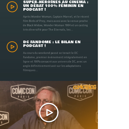
SUPER-HÉROÏNES AU CINÉMA :
UN DÉBAT 100% FÉMININ EN
PODCAST !
Après Wonder Woman, Captain Marvel, et le récent
film Birds of Prey, mais aussi avec la venue proche
de Black Widow, Wonder Woman 1984 et un casting
très diversifié pour The Eternals, les ...
DC FANDOME : LE BILAN EN
PODCAST !
Au cours du weekend passé se tenait le DC
Fandome, premier évènement intégralement en
ligne et 100% consacré aux univers de DC, avec un
angle définitivement axé sur les adaptations
filmiques ...