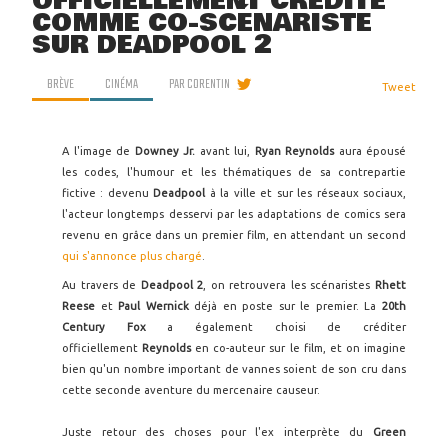
OFFICIELLEMENT CRÉDITÉ
COMME CO-SCÉNARISTE
SUR DEADPOOL 2
BRÈVE
CINÉMA
PAR
CORENTIN
Tweet
A l'image de
Downey Jr.
avant lui,
Ryan Reynolds
aura épousé
les codes, l'humour et les thématiques de sa contrepartie
fictive : devenu
Deadpool
à la ville et sur les réseaux sociaux,
l'acteur longtemps desservi par les adaptations de comics sera
revenu en grâce dans un premier film, en attendant un second
qui s'annonce plus chargé
.
Au travers de
Deadpool 2
, on retrouvera les scénaristes
Rhett
Reese
et
Paul Wernick
déjà en poste sur le premier. La
20th
Century Fox
a également choisi de créditer
officiellement
Reynolds
en co-auteur sur le film, et on imagine
bien qu'un nombre important de vannes soient de son cru dans
cette seconde aventure du mercenaire causeur.
Juste retour des choses pour l'ex interprète du
Green