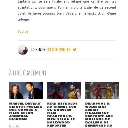
Lantern
qui se sera finalement retapé une carrière par les
adaptations, quoi que si l'on en croit le
trailer
de ce second
volet, le héros pourrait bien s'épargner la malédiction d'une
trilogie.
Source
CORENTIN
EST SUR TWITTER
À LIRE ÉGALEMENT
MARVEL DEVRAIT
RYAN REYNOLDS
DEADPOOL &
BIENTÔT PUBLIER
AU TRAVAIL SUR
WOLVERINE
DES COMICS X-
UN NOUVEAU
AURAIT
FILES SELON
FILM
FINALEMENT
JONATHAN
DEADPOOL/X-
RAPPORTÉ 400
HICKMAN
MEN SELON LE
MILLIONS DE
HOLLYWOOD
DOLLARS DE
ACTU VO
REPORTER
BÉNÉFICES AU