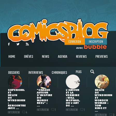
CONNEXION
INSCRIPTION
HOME
BRÈVES
NEWS
AGENDA
REVIEWS
PREVIEWS
PLUS
DOSSIERS
INTERVIEWS
CHRONIQUES
SUPERGIRL
"CHAQUE
L'AMOUR
HELEN
ET
AUTEUR
ET LA
DE
HELEN
S'INSPIRE
VERMINE
WYNDHORN
DE
DU
: WILL
ET
WYNDHORN
MONDE
MCPHAIL,
WONDER
:
RÉEL" :
OU L'ART
WOMAN :
RENCONTRE
...
DE ...
TOM
AVEC ...
KING ET
INTERVIEW
INTERVIEW
1
1
...
INTERVIEW
4
INTERVIEW
3