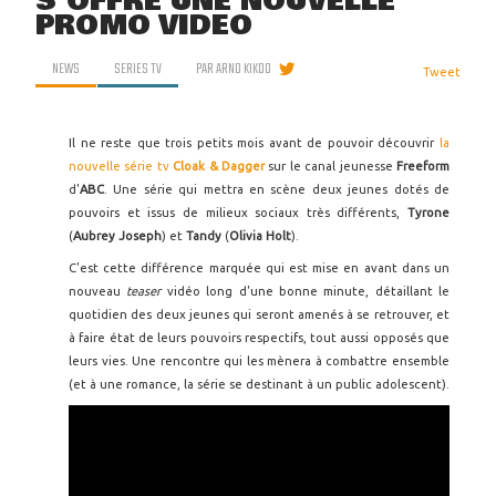
S'OFFRE UNE NOUVELLE
PROMO VIDÉO
NEWS
SERIES TV
PAR
ARNO KIKOO
Tweet
Il ne reste que trois petits mois avant de pouvoir découvrir
la
nouvelle série tv
Cloak & Dagger
sur le canal jeunesse
Freeform
d'
ABC
. Une série qui mettra en scène deux jeunes dotés de
pouvoirs et issus de milieux sociaux très différents,
Tyrone
(
Aubrey Joseph
) et
Tandy
(
Olivia Holt
).
C'est cette différence marquée qui est mise en avant dans un
nouveau
teaser
vidéo long d'une bonne minute, détaillant le
quotidien des deux jeunes qui seront amenés à se retrouver, et
à faire état de leurs pouvoirs respectifs, tout aussi opposés que
leurs vies. Une rencontre qui les mènera à combattre ensemble
(et à une romance, la série se destinant à un public adolescent).