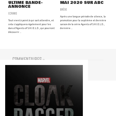
ULTIME BANDE-
MAI 2020 SUR ABC
ANNONCE
BRÈVE
ECRANS
Après une longue période de silence, la
Tout vient à point à qui sait attendre, et
promotion pour la septième et dernière
cela s'appliquera également pour les
saison de la série Agents of S.H.I.E.L.D.,
dans d'Agents of S.H.I.E.L.D., qui pourront
dernière ...
découvrir ...
COMMENTAIRES
(
0
)
Vous devez être connecté pour participer