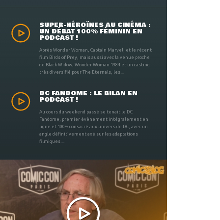
SUPER-HÉROÏNES AU CINÉMA :
UN DÉBAT 100% FÉMININ EN
PODCAST !
Après Wonder Woman, Captain Marvel, et le récent
film Birds of Prey, mais aussi avec la venue proche
de Black Widow, Wonder Woman 1984 et un casting
très diversifié pour The Eternals, les ...
DC FANDOME : LE BILAN EN
PODCAST !
Au cours du weekend passé se tenait le DC
Fandome, premier évènement intégralement en
ligne et 100% consacré aux univers de DC, avec un
angle définitivement axé sur les adaptations
filmiques ...