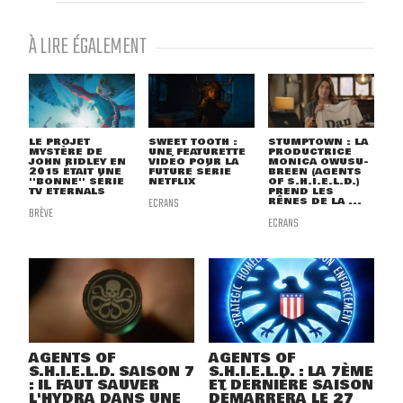
À LIRE ÉGALEMENT
LE PROJET
SWEET TOOTH :
STUMPTOWN : LA
MYSTÈRE DE
UNE FEATURETTE
PRODUCTRICE
JOHN RIDLEY EN
VIDÉO POUR LA
MONICA OWUSU-
2015 ÉTAIT UNE
FUTURE SÉRIE
BREEN (AGENTS
''BONNE'' SÉRIE
NETFLIX
OF S.H.I.E.L.D.)
TV ETERNALS
PREND LES
ECRANS
RÊNES DE LA ...
BRÈVE
ECRANS
AGENTS OF
AGENTS OF
S.H.I.E.L.D. SAISON 7
S.H.I.E.L.D. : LA 7ÈME
: IL FAUT SAUVER
ET DERNIÈRE SAISON
L'HYDRA DANS UNE
DÉMARRERA LE 27