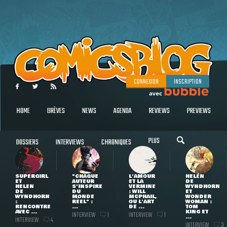
CONNEXION
INSCRIPTION
HOME
BRÈVES
NEWS
AGENDA
REVIEWS
PREVIEWS
PLUS
DOSSIERS
INTERVIEWS
CHRONIQUES
SUPERGIRL
"CHAQUE
L'AMOUR
HELEN
ET
AUTEUR
ET LA
DE
HELEN
S'INSPIRE
VERMINE
WYNDHORN
DE
DU
: WILL
ET
WYNDHORN
MONDE
MCPHAIL,
WONDER
:
RÉEL" :
OU L'ART
WOMAN :
RENCONTRE
...
DE ...
TOM
AVEC ...
KING ET
INTERVIEW
INTERVIEW
1
1
...
INTERVIEW
4
INTERVIEW
3