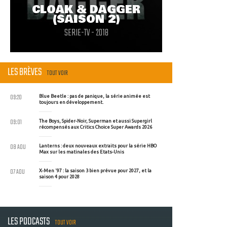
CLOAK & DAGGER
(SAISON 2)
SERIE-TV - 2018
LES BRÈVES
TOUT VOIR
09:20
Blue Beetle : pas de panique, la série animée est
toujours en développement.
09:01
The Boys, Spider-Noir, Superman et aussi Supergirl
récompensés aux Critics Choice Super Awards 2026
08 AOU
Lanterns : deux nouveaux extraits pour la série HBO
Max sur les matinales des Etats-Unis
07 AOU
X-Men '97 : la saison 3 bien prévue pour 2027, et la
saison 4 pour 2028
LES PODCASTS
TOUT VOIR