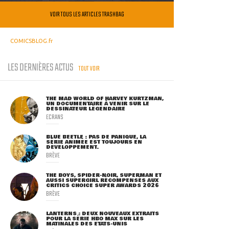
VOIR TOUS LES ARTICLES TRASHBAG
COMICSBLOG.fr
LES DERNIÈRES ACTUS
TOUT VOIR
THE MAD WORLD OF HARVEY KURTZMAN,
UN DOCUMENTAIRE À VENIR SUR LE
DESSINATEUR LÉGENDAIRE
ECRANS
BLUE BEETLE : PAS DE PANIQUE, LA
SÉRIE ANIMÉE EST TOUJOURS EN
DÉVELOPPEMENT.
BRÈVE
THE BOYS, SPIDER-NOIR, SUPERMAN ET
AUSSI SUPERGIRL RÉCOMPENSÉS AUX
CRITICS CHOICE SUPER AWARDS 2026
BRÈVE
LANTERNS : DEUX NOUVEAUX EXTRAITS
POUR LA SÉRIE HBO MAX SUR LES
MATINALES DES ETATS-UNIS