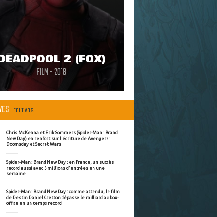
DEADPOOL 2 (FOX)
FILM - 2018
ÈVES
TOUT VOIR
Chris McKenna et Erik Sommers (Spider-Man : Brand
New Day) en renfort sur l'écriture de Avengers :
Doomsday et Secret Wars
Spider-Man : Brand New Day : en France, un succès
record aussi avec 3 millions d'entrées en une
semaine
Spider-Man : Brand New Day : comme attendu, le film
de Destin Daniel Cretton dépasse le milliard au box-
office en un temps record