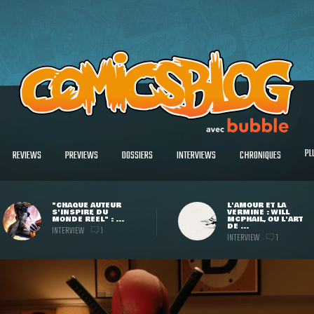
PL
REVIEWS
PREVIEWS
DOSSIERS
INTERVIEWS
CHRONIQUES
"CHAQUE AUTEUR
L'AMOUR ET LA
S'INSPIRE DU
VERMINE : WILL
MONDE RÉEL" : ...
MCPHAIL, OU L'ART
DE ...
INTERVIEW
1
INTERVIEW
1