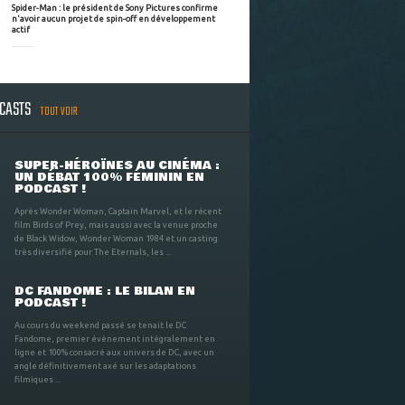
Spider-Man : le président de Sony Pictures confirme
n'avoir aucun projet de spin-off en développement
actif
DCASTS
TOUT VOIR
SUPER-HÉROÏNES AU CINÉMA :
UN DÉBAT 100% FÉMININ EN
PODCAST !
Après Wonder Woman, Captain Marvel, et le récent
film Birds of Prey, mais aussi avec la venue proche
de Black Widow, Wonder Woman 1984 et un casting
très diversifié pour The Eternals, les ...
DC FANDOME : LE BILAN EN
PODCAST !
Au cours du weekend passé se tenait le DC
Fandome, premier évènement intégralement en
ligne et 100% consacré aux univers de DC, avec un
angle définitivement axé sur les adaptations
filmiques ...