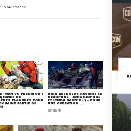
e 16 mai prochain.
R
R-MAN VS PREDATOR :
RYAN REYNOLDS REVIENT EN
OIGNÉE DE
DEADPOOL - AVEC KIDPOOL
IÈRES PLANCHES POUR
ET LYNDA CARTER (!) - POUR
OCHAINE PARTIE DE
UNE OPÉRATION ...
SE
TRASHBAG