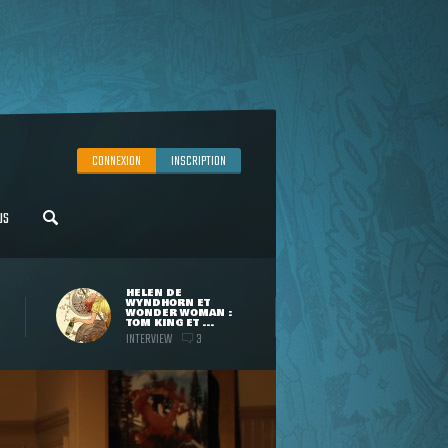
CONNEXION
INSCRIPTION
US
HELEN DE
WYNDHORN ET
WONDER WOMAN :
TOM KING ET ...
INTERVIEW
3