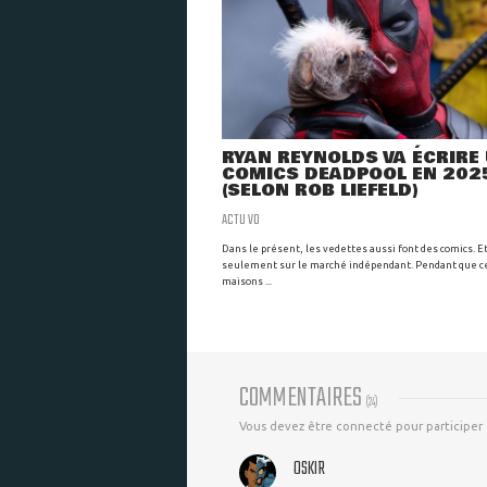
RYAN REYNOLDS VA ÉCRIRE
COMICS DEADPOOL EN 202
(SELON ROB LIEFELD)
ACTU VO
Dans le présent, les vedettes aussi font des comics. E
seulement sur le marché indépendant. Pendant que c
maisons ...
COMMENTAIRES
(
24
)
Vous devez être connecté pour participer
OSKIR