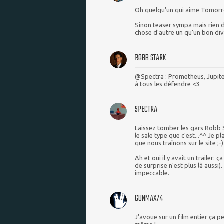
Oh quelqu'un qui aime Tomorr
Sinon teaser sympa mais rien d
chose d'autre un qu'un bon div
ROBB STARK
@Spectra : Prometheus, Jupite
à tous les défendre <3
SPECTRA
Laissez tomber les gars Robb St
le sale type que c'est...^^ Je p
que nous traînons sur le site ;-)
Ah et oui il y avait un trailer: 
de surprise n'est plus là aussi
impeccable.
GUNMAX74
J'avoue sur un film entier ça p