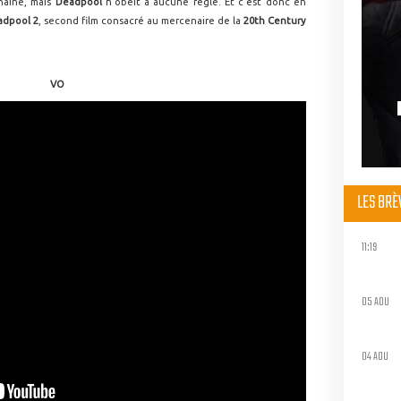
haine, mais
Deadpool
n'obéit à aucune règle. Et c'est donc en
adpool 2
, second film consacré au mercenaire de la
20th Century
VO
LES BR
11:19
05 AOU
04 AOU