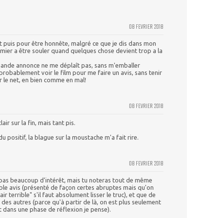
08 FEVRIER 2018
t puis pour être honnête, malgré ce que je dis dans mon
emier a être souler quand quelques chose devient trop a la
 bande annonce ne me déplaît pas, sans m'emballer
 probablement voir le film pour me faire un avis, sans tenir
r le net, en bien comme en mal!
08 FEVRIER 2018
air sur la fin, mais tant pis.
du positif, la blague sur la moustache m'a fait rire.
08 FEVRIER 2018
pas beaucoup d'intérêt, mais tu noteras tout de même
ble avis (présenté de façon certes abruptes mais qu'on
ir terrible" s'il faut absolument lisser le truc), et que de
s des autres (parce qu'à partir de là, on est plus seulement
t dans une phase de réflexion je pense).