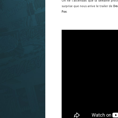
On ne l'attendait que la semaine proc
surprise que nous arrive le trailer de
De
Fox
.