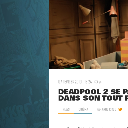
07 FEVRIER 2018 - 15:24
24
DEADPOOL 2 SE P
DANS SON TOUT 
NEWS
CINÉMA
PAR
ARNO KIKOO