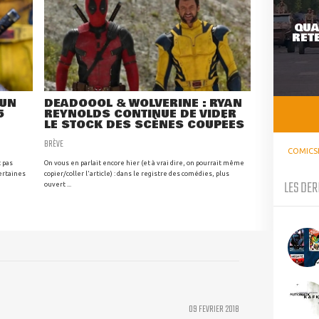
QUA
RETE
 UN
DEADOOOL & WOLVERINE : RYAN
5
REYNOLDS CONTINUE DE VIDER
LE STOCK DES SCÈNES COUPÉES
BRÈVE
COMICS
t pas
On vous en parlait encore hier (et à vrai dire, on pourrait même
ertaines
copier/coller l'article) : dans le registre des comédies, plus
LES DER
ouvert ...
09 FEVRIER 2018