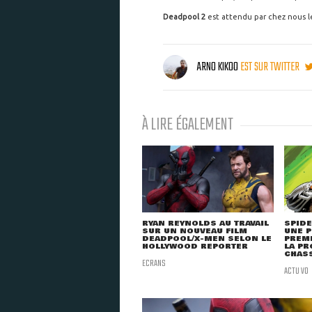
Deadpool 2
est attendu par chez nous l
ARNO KIKOO
EST SUR TWITTER
À LIRE ÉGALEMENT
RYAN REYNOLDS AU TRAVAIL
SPIDE
SUR UN NOUVEAU FILM
UNE P
DEADPOOL/X-MEN SELON LE
PREM
HOLLYWOOD REPORTER
LA PR
CHAS
ECRANS
ACTU VO