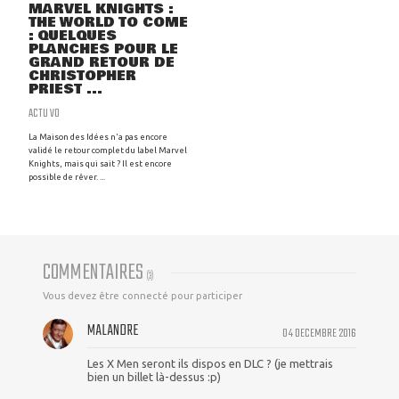
MARVEL KNIGHTS :
THE WORLD TO COME
: QUELQUES
PLANCHES POUR LE
GRAND RETOUR DE
CHRISTOPHER
PRIEST ...
ACTU VO
La Maison des Idées n'a pas encore
validé le retour complet du label Marvel
Knights, mais qui sait ? Il est encore
possible de rêver. ...
COMMENTAIRES
(
3
)
Vous devez être connecté pour participer
MALANDRE
04 DECEMBRE 2016
Les X Men seront ils dispos en DLC ? (je mettrais
bien un billet là-dessus :p)