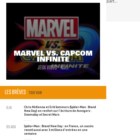
Et tant qu'à faire, un jeu complet dès le départ...
MARVEL VS. CAPCOM
INFINITE
JEUX VIDEO - NULL
LES BRÈVES
TOUT VOIR
11:19
Chris McKenna et Erik Sommers (Spider-Man : Brand
New Day) en renfort sur l'écriture de Avengers :
Doomsday et Secret Wars
05 AOU
Spider-Man : Brand New Day : en France, un succès
record aussi avec 3 millions d'entrées en une
semaine