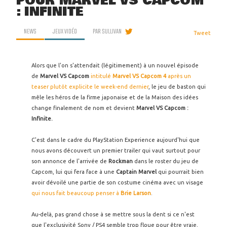
POUR MARVEL VS CAPCOM
: INFINITE
NEWS
JEUX VIDÉO
PAR
SULLIVAN
Tweet
Alors que l'on s'attendait (légitimement) à un nouvel épisode
de
Marvel VS Capcom
intitulé
Marvel VS Capcom 4
après un
teaser plutôt explicite le week-end dernier
, le jeu de baston qui
mêle les héros de la firme japonaise et de la Maison des idées
change finalement de nom et devient
Marvel VS Capcom :
Infinite.
C'est dans le cadre du PlayStation Experience aujourd'hui que
nous avons découvert un premier trailer qui vaut surtout pour
son annonce de l'arrivée de
Rockman
dans le roster du jeu de
Capcom, lui qui fera face à une
Captain Marvel
qui pourrait bien
avoir dévoilé une partie de son costume cinéma avec un visage
qui nous fait beaucoup penser à
Brie Larson
.
Au-delà, pas grand chose à se mettre sous la dent si ce n'est
que l'exclusivité Sony / PS4 semble trop floue pour être vraie,