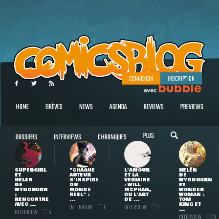
CONNEXION
INSCRIPTION
HOME
BRÈVES
NEWS
AGENDA
REVIEWS
PREVIEWS
PLUS
DOSSIERS
INTERVIEWS
CHRONIQUES
SUPERGIRL
"CHAQUE
L'AMOUR
HELEN
ET
AUTEUR
ET LA
DE
HELEN
S'INSPIRE
VERMINE
WYNDHORN
DE
DU
: WILL
ET
WYNDHORN
MONDE
MCPHAIL,
WONDER
:
RÉEL" :
OU L'ART
WOMAN :
RENCONTRE
...
DE ...
TOM
AVEC ...
KING ET
INTERVIEW
INTERVIEW
1
1
...
INTERVIEW
4
INTERVIEW
3