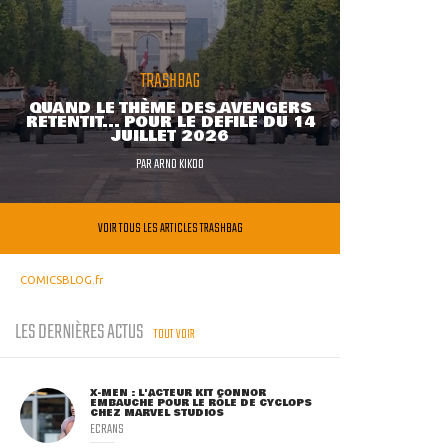
TRASHBAG
QUAND LE THÈME DES AVENGERS
RETENTIT... POUR LE DÉFILÉ DU 14
JUILLET 2026
PAR
ARNO KIKOO
VOIR TOUS LES ARTICLES TRASHBAG
COMICSBLOG.fr
LES DERNIÈRES ACTUS
TOUT VOIR
X-MEN : L'ACTEUR KIT CONNOR
EMBAUCHÉ POUR LE RÔLE DE CYCLOPS
CHEZ MARVEL STUDIOS
ECRANS