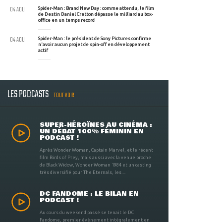
04 AOU
Spider-Man : Brand New Day : comme attendu, le film
de Destin Daniel Cretton dépasse le milliard au box-
office en un temps record
04 AOU
Spider-Man : le président de Sony Pictures confirme
n'avoir aucun projet de spin-off en développement
actif
LES PODCASTS
TOUT VOIR
SUPER-HÉROÏNES AU CINÉMA :
UN DÉBAT 100% FÉMININ EN
PODCAST !
Après Wonder Woman, Captain Marvel, et le récent
film Birds of Prey, mais aussi avec la venue proche
de Black Widow, Wonder Woman 1984 et un casting
très diversifié pour The Eternals, les ...
DC FANDOME : LE BILAN EN
PODCAST !
Au cours du weekend passé se tenait le DC
Fandome, premier évènement intégralement en