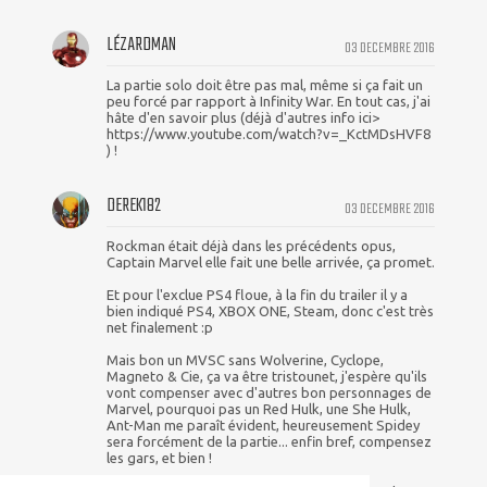
LÉZARDMAN
03 DECEMBRE 2016
La partie solo doit être pas mal, même si ça fait un
peu forcé par rapport à Infinity War. En tout cas, j'ai
hâte d'en savoir plus (déjà d'autres info ici>
https://www.youtube.com/watch?v=_KctMDsHVF8
) !
DEREK182
03 DECEMBRE 2016
Rockman était déjà dans les précédents opus,
Captain Marvel elle fait une belle arrivée, ça promet.
Et pour l'exclue PS4 floue, à la fin du trailer il y a
bien indiqué PS4, XBOX ONE, Steam, donc c'est très
net finalement :p
Mais bon un MVSC sans Wolverine, Cyclope,
Magneto & Cie, ça va être tristounet, j'espère qu'ils
vont compenser avec d'autres bon personnages de
Marvel, pourquoi pas un Red Hulk, une She Hulk,
Ant-Man me paraît évident, heureusement Spidey
sera forcément de la partie... enfin bref, compensez
les gars, et bien !