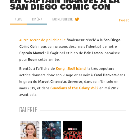
EN CAPTAIN MARVEL À LA
SAN DIEGO COMIC CON
NEWS
CINÉMA
PAR
REPUBL33K
Tweet
Autre secret de polichinelle
finalement révélé à la
San Diego
Comic Con
, nous connaissons désormais l'identité de notre
Captain Marvel
: il s'agit bel et bien de
Brie Larson
, oscarisée
pour
Room
cette année.
Bientôt à l'affiche de
Kong : Skull Island
, la très populaire
actrice donnera donc son visage et sa voix à
Carol Danvers
dans
le giron du
Marvel Cinematic Universe
, dans son film solo en
mars 2019, et dans
Guardians of the Galaxy Vol.2
en mai 2017
avant cela.
GALERIE