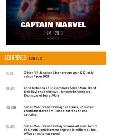
CAPTAIN MARVEL
FILM - 2019
LES BRÈVES
TOUT VOIR
14:40
X-Men '97 : la saison 3 bien prévue pour 2027, et la
saison 4 pour 2028
06 AOU
Chris McKenna et Erik Sommers (Spider-Man : Brand
New Day) en renfort sur l'écriture de Avengers :
Doomsday et Secret Wars
05 AOU
Spider-Man : Brand New Day : en France, un succès
record aussi avec 3 millions d'entrées en une
semaine
04 AOU
Spider-Man : Brand New Day : comme attendu, le film
de Destin Daniel Cretton dépasse le milliard au box-
office en un temps record