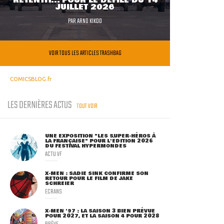
RETENTIT... POUR LE DÉFILÉ DU 14
JUILLET 2026
PAR
ARNO KIKOO
VOIR TOUS LES ARTICLES TRASHBAG
COMICSBLOG.fr
LES DERNIÈRES ACTUS
TOUT VOIR
UNE EXPOSITION "LES SUPER-HÉROS À
LA FRANÇAISE" POUR L'ÉDITION 2026
DU FESTIVAL HYPERMONDES
ACTU VF
X-MEN : SADIE SINK CONFIRME SON
RETOUR POUR LE FILM DE JAKE
SCHREIER
ECRANS
X-MEN '97 : LA SAISON 3 BIEN PRÉVUE
POUR 2027, ET LA SAISON 4 POUR 2028
BRÈVE