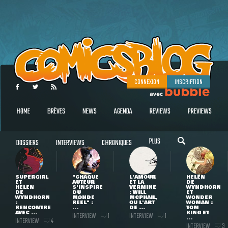
CONNEXION
INSCRIPTION
HOME
BRÈVES
NEWS
AGENDA
REVIEWS
PREVIEWS
PLUS
DOSSIERS
INTERVIEWS
CHRONIQUES
SUPERGIRL
"CHAQUE
L'AMOUR
HELEN
ET
AUTEUR
ET LA
DE
HELEN
S'INSPIRE
VERMINE
WYNDHORN
DE
DU
: WILL
ET
WYNDHORN
MONDE
MCPHAIL,
WONDER
:
RÉEL" :
OU L'ART
WOMAN :
RENCONTRE
...
DE ...
TOM
AVEC ...
KING ET
INTERVIEW
INTERVIEW
1
1
...
INTERVIEW
4
INTERVIEW
3