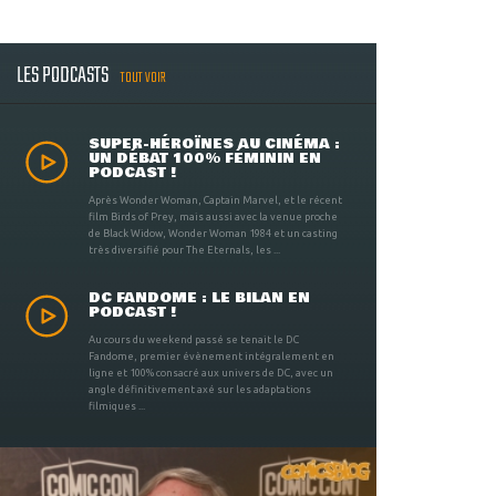
LES PODCASTS
TOUT VOIR
SUPER-HÉROÏNES AU CINÉMA :
UN DÉBAT 100% FÉMININ EN
PODCAST !
Après Wonder Woman, Captain Marvel, et le récent
film Birds of Prey, mais aussi avec la venue proche
de Black Widow, Wonder Woman 1984 et un casting
très diversifié pour The Eternals, les ...
DC FANDOME : LE BILAN EN
PODCAST !
Au cours du weekend passé se tenait le DC
Fandome, premier évènement intégralement en
ligne et 100% consacré aux univers de DC, avec un
angle définitivement axé sur les adaptations
filmiques ...