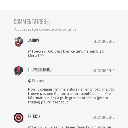
COMMENTAIRES
(
15
)
Vous devez être connecté pour participer
JADOW
21 OCTOBRE 2016
@Tbecks7 : Ok, c'est bien ce qu'il me semblait !
Merci ! ^^
THOMBUILDER23
20 OCTOBRE 2016
@ Framer
Non j'y connais rien mais alors rien en photo, mais tu
trouve pas que Gamorra a l'air rajouté de manière
informatique ?? Ca pu le gros photoshop (photo
truqué) pourri c'est tout
TBECKS7
20 OCTOBRE 2016
@Jadow : oui c'est ça, James Gunn l'a confirmé sur