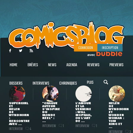
CONNEXION
INSCRIPTION
HOME
BRÈVES
NEWS
AGENDA
REVIEWS
PREVIEWS
PLUS
DOSSIERS
INTERVIEWS
CHRONIQUES
SUPERGIRL
"CHAQUE
L'AMOUR
HELEN
ET
AUTEUR
ET LA
DE
HELEN
S'INSPIRE
VERMINE
WYNDHORN
DE
DU
: WILL
ET
WYNDHORN
MONDE
MCPHAIL,
WONDER
:
RÉEL" :
OU L'ART
WOMAN :
RENCONTRE
...
DE ...
TOM
AVEC ...
KING ET
INTERVIEW
INTERVIEW
1
1
...
INTERVIEW
4
INTERVIEW
3