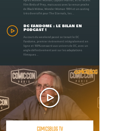
Après Wonder Woman, Captain Marvel, et le récent
film Birds of Prey, mais aussi avec la venue proche
de Black Widow, Wonder Woman 1984 et un casting
très diversifié pour The Eternals, les ...
DC FANDOME : LE BILAN EN
PODCAST !
Au cours du weekend passé se tenait le DC
Fandome, premier évènement intégralement en
ligne et 100% consacré aux univers de DC, avec un
angle définitivement axé sur les adaptations
filmiques ...
COMICSBLOG TV