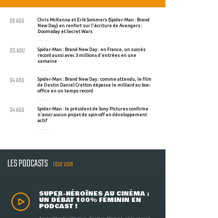
06 AOU
Chris McKenna et Erik Sommers (Spider-Man : Brand
New Day) en renfort sur l'écriture de Avengers :
Doomsday et Secret Wars
05 AOU
Spider-Man : Brand New Day : en France, un succès
record aussi avec 3 millions d'entrées en une
semaine
04 AOU
Spider-Man : Brand New Day : comme attendu, le film
de Destin Daniel Cretton dépasse le milliard au box-
office en un temps record
04 AOU
Spider-Man : le président de Sony Pictures confirme
n'avoir aucun projet de spin-off en développement
actif
LES PODCASTS
TOUT VOIR
SUPER-HÉROÏNES AU CINÉMA :
UN DÉBAT 100% FÉMININ EN
PODCAST !