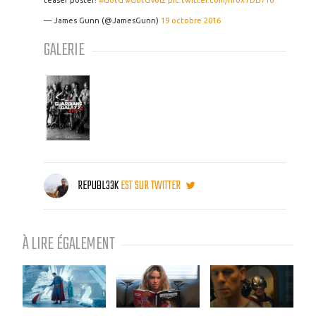
teaser poster!
#GotG
#GotGVol2
pic.twitter.com/hroxTDB7To
— James Gunn (@JamesGunn)
19 octobre 2016
GALERIE
REPUBL33K
EST SUR TWITTER
À LIRE ÉGALEMENT