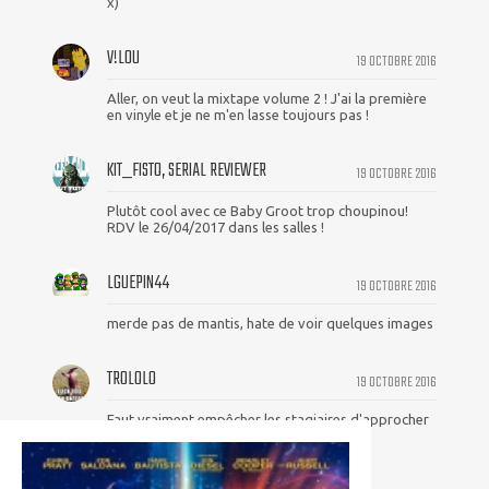
x)
V!L0U
19 OCTOBRE 2016
Aller, on veut la mixtape volume 2 ! J'ai la première
en vinyle et je ne m'en lasse toujours pas !
KIT_FISTO, SERIAL REVIEWER
19 OCTOBRE 2016
Plutôt cool avec ce Baby Groot trop choupinou!
RDV le 26/04/2017 dans les salles !
LGUEPIN44
19 OCTOBRE 2016
merde pas de mantis, hate de voir quelques images
TROLOLO
19 OCTOBRE 2016
Faut vraiment empêcher les stagiaires d'approcher
Photoshop.