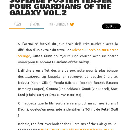
SUPERBE POSTER TEASER
POUR GUARDIANS OF THE
GALAXY VOL.2
NEWS
CINÉMA
PAR
REPUBL33K
Si l'actualité
Marvel
du jour était déjà très musicale avec la
diffusion d'un extrait du travail de
Michael Giacchino sur Doctor
Strange
,
James Gunn
en rajoute une couche avec un poster
teaser
pour le second
Guardians of the Galaxy
.
L'affiche a en effet des airs de pochette pour la plus épique
des
mixtapes
, sur laquelle on retrouve, de gauche à droite,
Nebula
(Karen Gillan),
Yondu
(Michael Rocker),
Rocket Racoon
(Bradley Cooper),
Gamora
(Zoe Saldana),
Groot
(Vin Diesel),
Star-
Lord
(Chris Pratt) et
Drax
(Dave Bautista).
On rappelle que le film sortira en mai prochain sur nos écrans !
D'ici là, quelqu'un nous aide à identifier le T-Shirt de
Peter Quill
?
Behold, the first ever look at the Guardians of the Galaxy Vol. 2