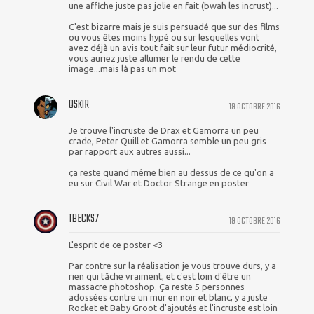
une affiche juste pas jolie en fait (bwah les incrust)...
C'est bizarre mais je suis persuadé que sur des films
ou vous êtes moins hypé ou sur lesquelles vont
avez déjà un avis tout fait sur leur futur médiocrité,
vous auriez juste allumer le rendu de cette
image...mais là pas un mot
OSKIR
19 OCTOBRE 2016
Je trouve l'incruste de Drax et Gamorra un peu
crade, Peter Quill et Gamorra semble un peu gris
par rapport aux autres aussi...
ça reste quand même bien au dessus de ce qu'on a
eu sur Civil War et Doctor Strange en poster
TBECKS7
19 OCTOBRE 2016
L'esprit de ce poster <3
Par contre sur la réalisation je vous trouve durs, y a
rien qui tâche vraiment, et c'est loin d'être un
massacre photoshop. Ça reste 5 personnes
adossées contre un mur en noir et blanc, y a juste
Rocket et Baby Groot d'ajoutés et l'incruste est loin