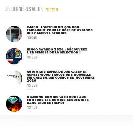
LES DERNIÈRES ACTUS
TOUT VOIR
X-MEN : L'ACTEUR KIT CONNOR
EMBAUCHÉ POUR LE RÔLE DE CYCLOPS
CHEZ MARVEL STUDIOS
ECRANS
RINGO AWARDS 2026 : DÉCOUVREZ
L'ENSEMBLE DE LA SÉLECTION !
ACTU VO
AUTOMATIC KAFKA DE JOE CASEY ET
ASHLEY WOOD TROUVE UNE NOUVELLE
VIE CHEZ IMAGE COMICS EN NOVEMBRE
2026
ACTU VO
DIAMOND COMICS VA RENDRE AUX
ÉDITEURS LES COMICS SÉQUESTRÉS
DANS LEUR ENTREPÔT
ACTU VO