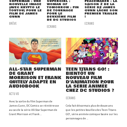
SUPERMAN : UNE
SUPERGIRL :
PEACEMAKER : LA
NOUVELLE IMAGE
WOMAN OF
SAISON 2 DE LA
(AVEC KRYPTO LE
TOMORROW : FIN
SÉRIE DE JAMES
TOUTOU) POUR LE
DE TOURNAGE
GUNN LÂCHE SON
FILM DE JAMES
POUR LE
PREMIER TRAILER
GUNN
DEUXIÈME FILM
!
DE DC STUDIOS
BRÈVE
ECRANS
ECRANS
ALL-STAR SUPERMAN
TEEN TITANS GO! :
DE GRANT
BIENTÔT UN
MORRISON ET FRANK
NOUVEAU FILM
QUITELY ADAPTÉ EN
D'ANIMATION POUR
AUDIOBOOK
LA SÉRIE ANIMÉE
CHEZ DC STUDIOS ?
ACTU VO
ECRANS
Avec la sortie du film Superman de
James Gunn, DC Comics se réintéresse
Cela fait désormais plus de douze ans
au cas de la série All-Star Superman de
que les petites bouilles des Teen Titans
Grant Morrison et Frank ...
GO!, série animée comique basée sur les
personnages de ...