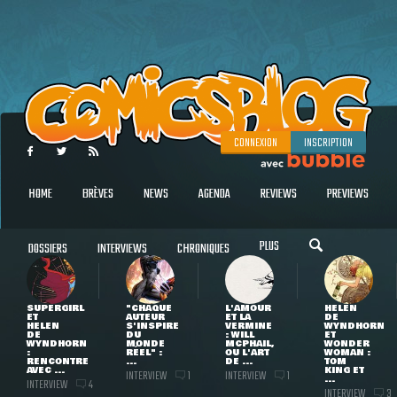
CONNEXION
INSCRIPTION
HOME
BRÈVES
NEWS
AGENDA
REVIEWS
PREVIEWS
PLUS
DOSSIERS
INTERVIEWS
CHRONIQUES
SUPERGIRL
"CHAQUE
L'AMOUR
HELEN
ET
AUTEUR
ET LA
DE
HELEN
S'INSPIRE
VERMINE
WYNDHORN
DE
DU
: WILL
ET
WYNDHORN
MONDE
MCPHAIL,
WONDER
:
RÉEL" :
OU L'ART
WOMAN :
RENCONTRE
...
DE ...
TOM
AVEC ...
KING ET
INTERVIEW
INTERVIEW
1
1
...
INTERVIEW
4
INTERVIEW
3