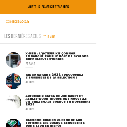
VOIR TOUS LES ARTICLES TRASHBAG
COMICSBLOG.fr
LES DERNIÈRES ACTUS
TOUT VOIR
X-MEN : L'ACTEUR KIT CONNOR
EMBAUCHÉ POUR LE RÔLE DE CYCLOPS
CHEZ MARVEL STUDIOS
ECRANS
RINGO AWARDS 2026 : DÉCOUVREZ
L'ENSEMBLE DE LA SÉLECTION !
ACTU VO
AUTOMATIC KAFKA DE JOE CASEY ET
ASHLEY WOOD TROUVE UNE NOUVELLE
VIE CHEZ IMAGE COMICS EN NOVEMBRE
2026
ACTU VO
DIAMOND COMICS VA RENDRE AUX
ÉDITEURS LES COMICS SÉQUESTRÉS
DANS LEUR ENTREPÔT