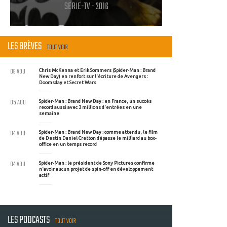
SERIE-TV - 2016
LES BRÈVES
TOUT VOIR
06 AOU
Chris McKenna et Erik Sommers (Spider-Man : Brand
New Day) en renfort sur l'écriture de Avengers :
Doomsday et Secret Wars
05 AOU
Spider-Man : Brand New Day : en France, un succès
record aussi avec 3 millions d'entrées en une
semaine
04 AOU
Spider-Man : Brand New Day : comme attendu, le film
de Destin Daniel Cretton dépasse le milliard au box-
office en un temps record
04 AOU
Spider-Man : le président de Sony Pictures confirme
n'avoir aucun projet de spin-off en développement
actif
LES PODCASTS
TOUT VOIR