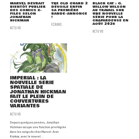
MARVEL DEVRAIT
THE OLD GUARD 2
BLACK CAT : G.
BIENTÔT PUBLIER
DÉVOILE ENFIN
WILLOW WILSON
DES COMICS X-
SA PREMIÈRE
AU TRAVAIL SUR
FILES SELON
BANDE-ANNONCE
UNE NOUVELLE
JONATHAN
!
SÉRIE POUR LA
HICKMAN
CHAPARDEUSE EN
ECRANS
AOÛT 2025
ACTU VO
ACTU VO
IMPERIAL : LA
NOUVELLE SÉRIE
SPATIALE DE
JONATHAN HICKMAN
FAIT LE PLEIN DE
COUVERTURES
VARIANTES
ACTU VO
Depuis quelques années, Jonathan
Hickman occupe une fonction privilégiée
dans les rangs de chez Marvel. Avec
Krakoa, avec le nouvel ...