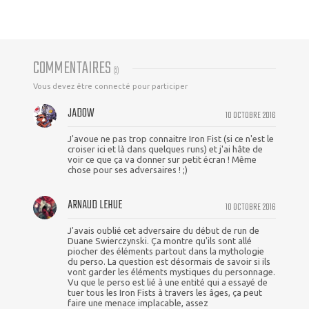
COMMENTAIRES
(
2
)
Vous devez être connecté pour participer
JADOW
10 OCTOBRE 2016
J'avoue ne pas trop connaitre Iron Fist (si ce n'est le
croiser ici et là dans quelques runs) et j'ai hâte de
voir ce que ça va donner sur petit écran ! Même
chose pour ses adversaires ! ;)
ARNAUD LEHUE
10 OCTOBRE 2016
J'avais oublié cet adversaire du début de run de
Duane Swierczynski. Ça montre qu'ils sont allé
piocher des éléments partout dans la mythologie
du perso. La question est désormais de savoir si ils
vont garder les éléments mystiques du personnage.
Vu que le perso est lié à une entité qui a essayé de
tuer tous les Iron Fists à travers les âges, ça peut
faire une menace implacable, assez