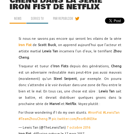
CHENG DANS LA SÉRIE
IRON FIST DE NETFLIX
NEWS
SERIES TV
PAR
REPUBL33K
Si nous ne savons pas encore qui seront les vilains de la série
Iron Fist
de
Scott Buck
, on apprend aujourd'hui que l'acteur et
artiste martial
Lewis Tan
incarnera l'un d'eux, le terrifiant
Zhou
Cheng
.
Traqueur et tueur d'
Iron Fists
depuis des générations,
Cheng
est un adversaire redoutable mais peut-être pas aussi mauvais
(moralement) qu'un
Steel Serpent
, par exemple. On pourra
donc s'attendre à le voir évoluer dans une zone de flou entre le
bien et le mal. En tous cas, une chose est sûre :
Lewis Tan
sait
se battre, et devrait distribuer quelques gnons dans la
prochaine série de
Marvel
et
Netflix
. Voyez plutôt :
For those wondering if I do my own stunts.
#IronFist
#LewisTan
#TeamZhouCheng
??
pic.twitter.com/feorBdKEXw
— Lewis Tan (@TheLewisTan)
7 octobre 2016
Iron Fist
, diffusion prévue le 17 mars 2017.