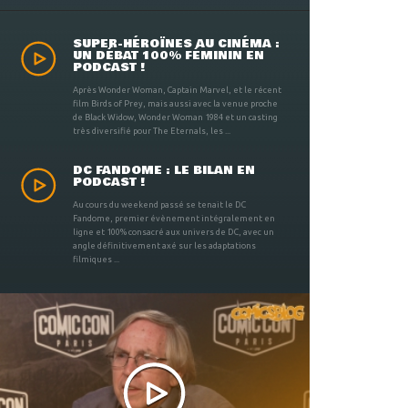
SUPER-HÉROÏNES AU CINÉMA :
UN DÉBAT 100% FÉMININ EN
PODCAST !
Après Wonder Woman, Captain Marvel, et le récent
film Birds of Prey, mais aussi avec la venue proche
de Black Widow, Wonder Woman 1984 et un casting
très diversifié pour The Eternals, les ...
DC FANDOME : LE BILAN EN
PODCAST !
Au cours du weekend passé se tenait le DC
Fandome, premier évènement intégralement en
ligne et 100% consacré aux univers de DC, avec un
angle définitivement axé sur les adaptations
filmiques ...