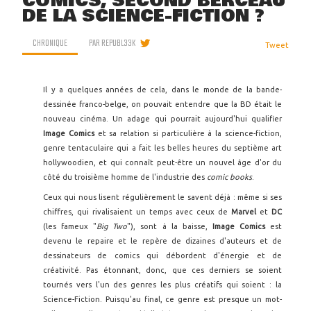
COMICS, SECOND BERCEAU
DE LA SCIENCE-FICTION ?
CHRONIQUE
PAR
REPUBL33K
Tweet
Il y a quelques années de cela, dans le monde de la bande-
dessinée franco-belge, on pouvait entendre que la BD était le
nouveau cinéma. Un adage qui pourrait aujourd'hui qualifier
Image
Comics
et sa relation si particulière à la science-fiction,
genre tentaculaire qui a fait les belles heures du septième art
hollywoodien, et qui connaît peut-être un nouvel âge d'or du
côté du troisième homme de l'industrie des
comic books
.
Ceux qui nous lisent régulièrement le savent déjà : même si ses
chiffres, qui rivalisaient un temps avec ceux de
Marvel
et
DC
(les fameux "
Big Two
"), sont à la baisse,
Image Comics
est
devenu le repaire et le repère de dizaines d'auteurs et de
dessinateurs de comics qui débordent d'énergie et de
créativité. Pas étonnant, donc, que ces derniers se soient
tournés vers l'un des genres les plus créatifs qui soient : la
Science-Fiction. Puisqu'au final, ce genre est presque un mot-