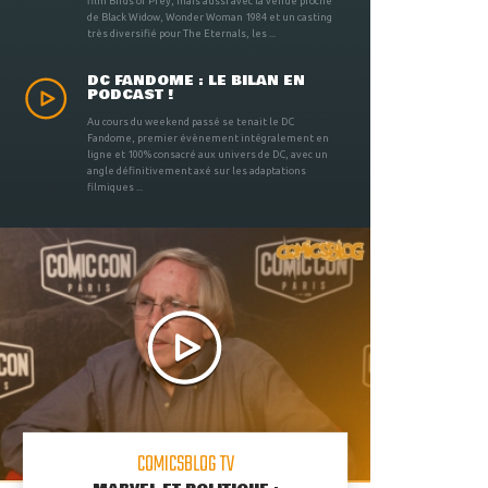
film Birds of Prey, mais aussi avec la venue proche
de Black Widow, Wonder Woman 1984 et un casting
très diversifié pour The Eternals, les ...
DC FANDOME : LE BILAN EN
PODCAST !
Au cours du weekend passé se tenait le DC
Fandome, premier évènement intégralement en
ligne et 100% consacré aux univers de DC, avec un
angle définitivement axé sur les adaptations
filmiques ...
COMICSBLOG TV