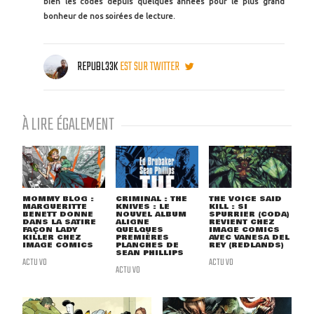
bien les codes depuis quelques années pour le plus grand
bonheur de nos soirées de lecture.
REPUBL33K
EST SUR TWITTER
À LIRE ÉGALEMENT
MOMMY BLOG :
CRIMINAL : THE
THE VOICE SAID
MARGUERITTE
KNIVES : LE
KILL : SI
BENETT DONNE
NOUVEL ALBUM
SPURRIER (CODA)
DANS LA SATIRE
ALIGNE
REVIENT CHEZ
FAÇON LADY
QUELQUES
IMAGE COMICS
KILLER CHEZ
PREMIÈRES
AVEC VANESA DEL
IMAGE COMICS
PLANCHES DE
REY (REDLANDS)
SEAN PHILLIPS
ACTU VO
ACTU VO
ACTU VO