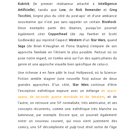
Kubrick
(le premier réalisateur attaché à
Intelligence
Artificielle
), tandis que
Low
, de
Rick Remender
et
Greg
Tocchini
, lorgne plus du côté du post-apo' et d'une ambiance
sous-marine qui n'est pas sans rappeler un certain
Bioshock
.
Deux exemples parmi des dizaines, puisqu'on pourrait
également citer
Copperhead
(de Jay Faerber et Scott
Godlewski) qui reprend l'aspect
Western
d'un
Star Wars
, quand
Saga
(de Brian K.Vaughan et Fiona Staples) s'empare de son
approche familiale en l'étirant le plus possible. Partout où on
pose notre regard, on tombe ainsi sur l'un des sujets phares du
genre et une approche visuelle bien spécifique de celui-ci.
Une richesse à en faire pâlir le tout Hollywood, où la Science-
Fiction semble stagner (une nouvelle fois) autour de deux
grandes approches. D'un côté,
Star Wars
continue d'être
l'exception esthétique majeure avec un mélange
de space-
opera, de seconde guerre mondiale et de Western
, et de
l'autre, on retrouve une S-F normalisée, très américaine, et ses
concepts récurrents, comme une esthétique très blanche ou
lumineuse, par exemple. Encore que, on pourrait également
noter un nouveau courant, qui nous vient justement des
comics, une S-F décomplexée et
pulp
tout droit sortie de l'âge