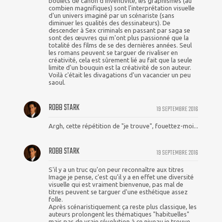
boulets de canon d'inventivité, les graphismes (au
combien magnifiques) sont l'interprétation visuelle
d'un univers imaginé par un scénariste (sans
diminuer les qualités des dessinateurs). De
descender à Sex criminals en passant par saga se
sont des œuvres qui m'ont plus passionné que la
totalité des films de se des dernières années. Seul
les romans peuvent se targuer de rivaliser en
créativité, cela est sûrement lié au fait que la seule
limite d'un bouquin est la créativité de son auteur.
Voilà c'était les divagations d'un vacancier un peu
saoul.
ROBB STARK
19 SEPTEMBRE 2016
Argh, cette répétition de "je trouve", fouettez-moi...
ROBB STARK
19 SEPTEMBRE 2016
S'il y a un truc qu'on peur reconnaître aux titres
Image je pense, c'est qu'il y a en effet une diversité
visuelle qui est vraiment bienvenue, pas mal de
titres peuvent se targuer d'une esthétique assez
folle.
Après scénaristiquement ça reste plus classique, les
auteurs prolongent les thématiques "habituelles"
mais pas de vraie révolution à ce niveau je trouve