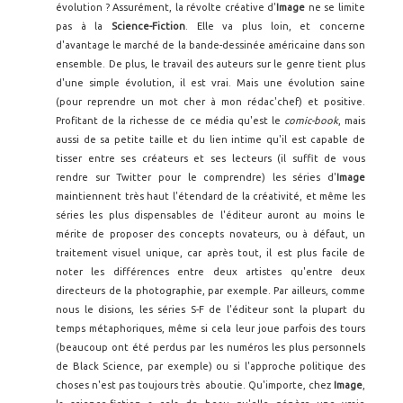
évolution ? Assurément, la révolte créative d'
Image
ne se limite
pas à la
Science-Fiction
. Elle va plus loin, et concerne
d'avantage le marché de la bande-dessinée américaine dans son
ensemble. De plus, le travail des auteurs sur le genre tient plus
d'une simple évolution, il est vrai. Mais une évolution saine
(pour reprendre un mot cher à mon rédac'chef) et positive.
Profitant de la richesse de ce média qu'est le
comic-book
, mais
aussi de sa petite taille et du lien intime qu'il est capable de
tisser entre ses créateurs et ses lecteurs (il suffit de vous
rendre sur Twitter pour le comprendre) les séries d'
Image
maintiennent très haut l'étendard de la créativité, et même les
séries les plus dispensables de l'éditeur auront au moins le
mérite de proposer des concepts novateurs, ou à défaut, un
traitement visuel unique, car après tout, il est plus facile de
noter les différences entre deux artistes qu'entre deux
directeurs de la photographie, par exemple. Par ailleurs, comme
nous le disions, les séries S-F de l'éditeur sont la plupart du
temps métaphoriques, même si cela leur joue parfois des tours
(beaucoup ont été perdus par les numéros les plus personnels
de Black Science, par exemple) ou si l'approche politique des
choses n'est pas toujours très aboutie. Qu'importe, chez
Image
,