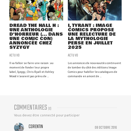
DREAD THE HALL H :
I, TYRANT : IMAGE
UNE ANTHOLOGIE
COMICS PROPOSE
D'HORREUR (... DANS
UNE RELECTURE DE
UNE COMIC CON)
LA MYTHOLOGIE
ANNONCÉE CHEZ
PERSE EN JUILLET
SYZYGY
2025
ACTU VO
ACTU VO
Il va falloir se faire une raison : au
Les annonces de nouveautés continuent
moment de fonder leur propre
de tomber du côté des éditions Image
label, Syzygy, Chris Ryall et Ashley
Comics pour habiller les catalogues de
Wood n'avaient pas prévu de ...
commande en amont de ...
COMMENTAIRES
(
12
)
Vous devez être connecté pour participer
CORENTIN
08 OCTOBRE 2016