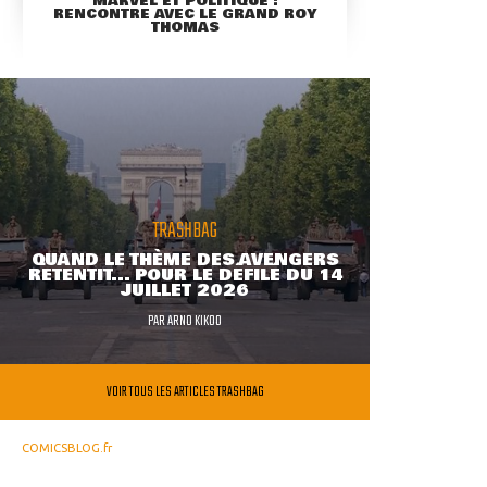
MARVEL ET POLITIQUE :
RENCONTRE AVEC LE GRAND ROY
THOMAS
TRASHBAG
QUAND LE THÈME DES AVENGERS
RETENTIT... POUR LE DÉFILÉ DU 14
JUILLET 2026
PAR
ARNO KIKOO
VOIR TOUS LES ARTICLES TRASHBAG
COMICSBLOG.fr