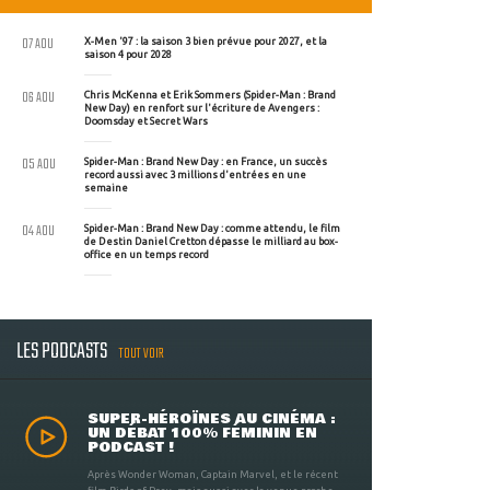
07 AOU
X-Men '97 : la saison 3 bien prévue pour 2027, et la
saison 4 pour 2028
06 AOU
Chris McKenna et Erik Sommers (Spider-Man : Brand
New Day) en renfort sur l'écriture de Avengers :
Doomsday et Secret Wars
05 AOU
Spider-Man : Brand New Day : en France, un succès
record aussi avec 3 millions d'entrées en une
semaine
04 AOU
Spider-Man : Brand New Day : comme attendu, le film
de Destin Daniel Cretton dépasse le milliard au box-
office en un temps record
LES PODCASTS
TOUT VOIR
SUPER-HÉROÏNES AU CINÉMA :
UN DÉBAT 100% FÉMININ EN
PODCAST !
Après Wonder Woman, Captain Marvel, et le récent