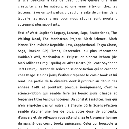
la science-fiction a cela de beau qu'elle génère une vraie
créativité chez les auteurs, et une vraie réflexion chez les
lecteurs, là où on sort parfois vides d'une salle de cinéma, dans
laquelle les moyens mis pour nous séduire sont pourtant
autrement plus importants.
East of West. Jupiter's Legacy, Lazarus, Saga, Scatterlands, The
Walking Dead, The Manhattan Project, Black Science, Bitch
Planet, The Invisible Republic, Low, Coppherhead, Tokyo Ghost,
Saga, Rocket Girl, Trees, Descender, ou plus récemment
Hadrian's Wall, Mechanism ou Eclipse, et bientôt Reborn (de
Mark Millar et Greg Capullo) ou After Death (de Scott Snyder et
Jeff Lemire) : autant de séries de science-fiction qui se cachent
chez Image. De nos jours, l'éditeur repense le comic book et lui
rend une partie de la diversité dont il profitait au début des
années 1940, et pourtant, presque ironiquement, c'est la
science-fiction qui semble faire les beaux jours d'Image et
forger ses titres les plus notoires. Un constat à méditer, mais qui
n'en empêche pas un autre : à l'heure où la Science-Fiction
semble stagner une fois de plus, votre dose de concepts,
d'univers et de réflexion vous attend chez le troisième homme
du marché des comic books américains. Celui qui bouscule si