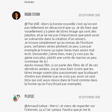
niveau
ROBB STARK
20 SEPTEMBRE 2016
@The Will : Alors la bonne nouvelle c'est qu'on est
pas tellement en désaccord que ça. Je dis bien que
visuellement y'a plein de titres Image qui sont des
pépites, et je ne nie pas l'importance que peut avoir
un scénariste dans la création d'un univers.
Je trouve simplement qu'au niveau de l'écriture
pure, certaines séries pêchent un peu. Low par
exemple je trouve ça super beau mais assez mal
écrit. Descender j'aime bien, mais j'y vois pas du
génie non plus, plutôt une sorte de reprise un peu
cosmique de A.I.
Après niveau film, si on parle des films de sf de ces
dernières années, oui je veux bien croire que les
titres Image soient plus passionnant que la plupart
d'entre eux (même si je ne crois pas avoir un seul
titre qui soit aussi réussi dans le fond comme dans
la forme qu'un Fury Road par exemple).
PLOTUC
20 SEPTEMBRE 2016
@Arnaud Lehue : Merci ! Je viens de regarder sur
l'internet, ça a l'air sympa. Faudra que je me le