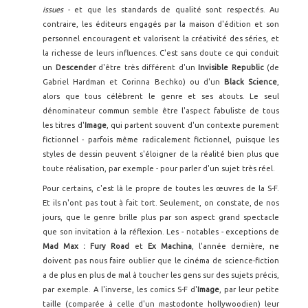
issues
- et que les standards de qualité sont respectés. Au
contraire, les éditeurs engagés par la maison d'édition et son
personnel encouragent et valorisent la créativité des séries, et
la richesse de leurs influences. C'est sans doute ce qui conduit
un
Descender
d'être très différent d'un
Invisible Republic
(de
Gabriel Hardman et Corinna Bechko) ou d'un
Black Science
,
alors que tous célèbrent le genre et ses atouts. Le seul
dénominateur commun semble être l'aspect fabuliste de tous
les titres d'
Image
, qui partent souvent d'un contexte purement
fictionnel - parfois même radicalement fictionnel, puisque les
styles de dessin peuvent s'éloigner de la réalité bien plus que
toute réalisation, par exemple - pour parler d'un sujet très réel.
Pour certains, c'est là le propre de toutes les œuvres de la S-F.
Et ils n'ont pas tout à fait tort. Seulement, on constate, de nos
jours, que le genre brille plus par son aspect grand spectacle
que son invitation à la réflexion. Les - notables - exceptions de
Mad Max : Fury Road
et
Ex
Machina
,
l'année dernière, ne
doivent pas nous faire oublier que le cinéma de science-fiction
a de plus en plus de mal à toucher les gens sur des sujets précis,
par exemple. A l'inverse, les comics S-F d'
Image
, par leur petite
taille (comparée à celle d'un mastodonte hollywoodien) leur