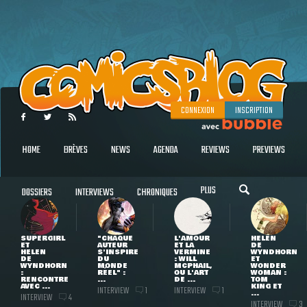
CONNEXION
INSCRIPTION
HOME
BRÈVES
NEWS
AGENDA
REVIEWS
PREVIEWS
PLUS
DOSSIERS
INTERVIEWS
CHRONIQUES
SUPERGIRL
"CHAQUE
L'AMOUR
HELEN
ET
AUTEUR
ET LA
DE
HELEN
S'INSPIRE
VERMINE
WYNDHORN
DE
DU
: WILL
ET
WYNDHORN
MONDE
MCPHAIL,
WONDER
:
RÉEL" :
OU L'ART
WOMAN :
RENCONTRE
...
DE ...
TOM
AVEC ...
KING ET
INTERVIEW
INTERVIEW
1
1
...
INTERVIEW
4
INTERVIEW
3