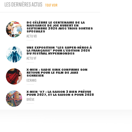
LES DERNIÈRES ACTUS
TOUT VOIR
DC CÉLÈBRE LE CENTENAIRE DE LA
NAISSANCE DE JOE KUBERT EN
SEPTEMBRE 2026 AVEC TROIS SORTIES
SPÉCIALES
ACTU VO
UNE EXPOSITION "LES SUPER-HÉROS À
LA FRANÇAISE" POUR L'ÉDITION 2026
DU FESTIVAL HYPERMONDES
ACTU VF
X-MEN : SADIE SINK CONFIRME SON
RETOUR POUR LE FILM DE JAKE
SCHREIER
ECRANS
X-MEN '97 : LA SAISON 3 BIEN PRÉVUE
POUR 2027, ET LA SAISON 4 POUR 2028
BRÈVE