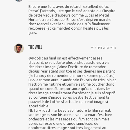
Encore une fois, avec du retard : excellent édito.
Perso' j'attends juste que le ciné adapte ou s'inspire
de cette vague d'auteurs comme Lucas et Metal
Hurlant à son époque. En soi c'est déjà en marche
chez Marvel avec la SF tarée des 70's finalement
récupérée (et ça marche) donc n'hésitez plus les
gars.
THE WILL
20 SEPTEMBRE 2016
@Robb : au final on est effectivement assez
d'accord, je suis Juste plus enthousiaste vis à vis
des titres image, j'aime l'écriture de remender
depuis fear agent son ton et ses thèmes me parlent
( le fanboy de remender en moi s'exprime peu être)
BKV est mon auteur américain favoris de très loin et
fraction me fait rire et Lemire sait me toucher donc
quand on connaît l'importance qu'ils ont dans les
titres image actuellement forcément je suis réceptif
au contenu d'image après c'est effectivement la
pauvreté de l'offre sf actuelle qui rend image si
appréciable.
Nb fury road : j'ai beau avoir adoré le film sa réal,
son image et son histoire, niveau scenar c'est bien
orchestré et les messages du film sont sein mais
après ça reste d'une grande simplicité, de
nombreux titres image sont très largement au