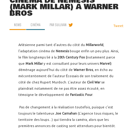
CINÉMA DE NEMESIS
(MARK MILLAR) À WARNER
BROS
NEWS
CINÉMA
PAR
SULLIVAN
Tweet
Arlésienne parmi tant d'autres du côté du
Millarworld
,
l'adaptation cinéma de
Nemesis
bouge enfin un peu plus. Ainsi,
le film longtemps lié à la
20th Century Fox (
notamment parce
que
Mark Millar
y est consultant pour leurs univers
Marvel
)
déménage aujourd'hui du côté de
Warner Bros
, en écho au
mécontentement de l'auteur Écossais de son traitement du
côté de chez Rupert Murdoch. L'auteur de
Civil War
se
plaindrait notamment de ne pas être assez écouté, en
témoigne le développement de
Fantastic Four
.
Pas de changement à la réalisation toutefois, puisque c'est
toujours le talentueux
Joe Carnahan
(L'agence tous risques, le
territoire des loups...) qui tiendra la caméra, alors que les
premières annonces de casting sont attendues pour bientôt.