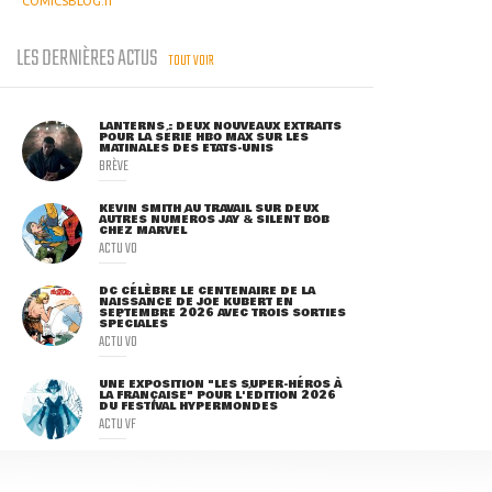
COMICSBLOG.fr
LES DERNIÈRES ACTUS
TOUT VOIR
LANTERNS : DEUX NOUVEAUX EXTRAITS
POUR LA SÉRIE HBO MAX SUR LES
MATINALES DES ETATS-UNIS
BRÈVE
KEVIN SMITH AU TRAVAIL SUR DEUX
AUTRES NUMÉROS JAY & SILENT BOB
CHEZ MARVEL
ACTU VO
DC CÉLÈBRE LE CENTENAIRE DE LA
NAISSANCE DE JOE KUBERT EN
SEPTEMBRE 2026 AVEC TROIS SORTIES
SPÉCIALES
ACTU VO
UNE EXPOSITION "LES SUPER-HÉROS À
LA FRANÇAISE" POUR L'ÉDITION 2026
DU FESTIVAL HYPERMONDES
ACTU VF