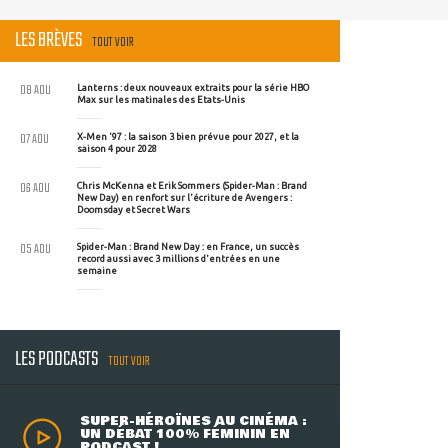
LES BRÈVES
TOUT VOIR
08 AOU
Lanterns : deux nouveaux extraits pour la série HBO
Max sur les matinales des Etats-Unis
07 AOU
X-Men '97 : la saison 3 bien prévue pour 2027, et la
saison 4 pour 2028
06 AOU
Chris McKenna et Erik Sommers (Spider-Man : Brand
New Day) en renfort sur l'écriture de Avengers :
Doomsday et Secret Wars
05 AOU
Spider-Man : Brand New Day : en France, un succès
record aussi avec 3 millions d'entrées en une
semaine
LES PODCASTS
TOUT VOIR
SUPER-HÉROÏNES AU CINÉMA :
UN DÉBAT 100% FÉMININ EN
PODCAST !