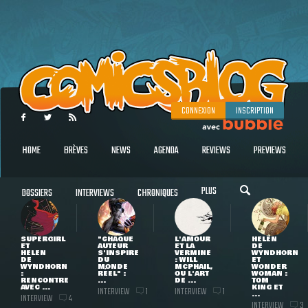
CONNEXION
INSCRIPTION
HOME
BRÈVES
NEWS
AGENDA
REVIEWS
PREVIEWS
PLUS
DOSSIERS
INTERVIEWS
CHRONIQUES
SUPERGIRL
"CHAQUE
L'AMOUR
HELEN
ET
AUTEUR
ET LA
DE
HELEN
S'INSPIRE
VERMINE
WYNDHORN
DE
DU
: WILL
ET
WYNDHORN
MONDE
MCPHAIL,
WONDER
:
RÉEL" :
OU L'ART
WOMAN :
RENCONTRE
...
DE ...
TOM
AVEC ...
KING ET
INTERVIEW
INTERVIEW
1
1
...
INTERVIEW
4
INTERVIEW
3