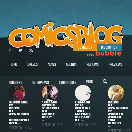
CONNEXION
INSCRIPTION
HOME
BRÈVES
NEWS
AGENDA
REVIEWS
PREVIEWS
PLUS
DOSSIERS
INTERVIEWS
CHRONIQUES
SUPERGIRL
"CHAQUE
L'AMOUR
HELEN
ET
AUTEUR
ET LA
DE
HELEN
S'INSPIRE
VERMINE
WYNDHORN
DE
DU
: WILL
ET
WYNDHORN
MONDE
MCPHAIL,
WONDER
:
RÉEL" :
OU L'ART
WOMAN :
RENCONTRE
...
DE ...
TOM
AVEC ...
KING ET
INTERVIEW
INTERVIEW
1
1
...
INTERVIEW
4
INTERVIEW
3