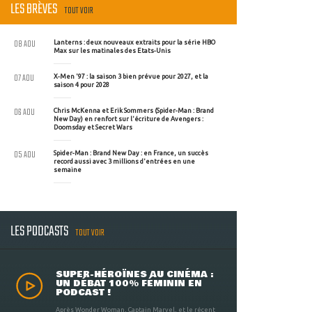
LES BRÈVES
TOUT VOIR
08 AOU
Lanterns : deux nouveaux extraits pour la série HBO
Max sur les matinales des Etats-Unis
07 AOU
X-Men '97 : la saison 3 bien prévue pour 2027, et la
saison 4 pour 2028
06 AOU
Chris McKenna et Erik Sommers (Spider-Man : Brand
New Day) en renfort sur l'écriture de Avengers :
Doomsday et Secret Wars
05 AOU
Spider-Man : Brand New Day : en France, un succès
record aussi avec 3 millions d'entrées en une
semaine
LES PODCASTS
TOUT VOIR
SUPER-HÉROÏNES AU CINÉMA :
UN DÉBAT 100% FÉMININ EN
PODCAST !
Après Wonder Woman, Captain Marvel, et le récent