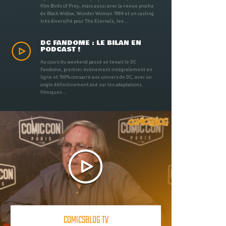
film Birds of Prey, mais aussi avec la venue proche
de Black Widow, Wonder Woman 1984 et un casting
très diversifié pour The Eternals, les ...
DC FANDOME : LE BILAN EN
PODCAST !
Au cours du weekend passé se tenait le DC
Fandome, premier évènement intégralement en
ligne et 100% consacré aux univers de DC, avec un
angle définitivement axé sur les adaptations
filmiques ...
COMICSBLOG TV