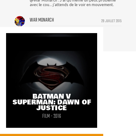
@War Monarch : J'ai qd même un petit problème
avec le cou... j'attends de le voir en mouvement.
WAR MONARCH
29 JUILLET 2015
costume de Batman toujours aussi beau
BATMAN V
SUPERMAN: DAWN OF
JUSTICE
FILM - 2016