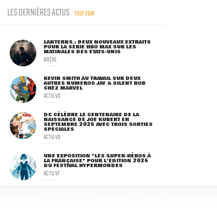
LES DERNIÈRES ACTUS
TOUT VOIR
LANTERNS : DEUX NOUVEAUX EXTRAITS
POUR LA SÉRIE HBO MAX SUR LES
MATINALES DES ETATS-UNIS
BRÈVE
KEVIN SMITH AU TRAVAIL SUR DEUX
AUTRES NUMÉROS JAY & SILENT BOB
CHEZ MARVEL
ACTU VO
DC CÉLÈBRE LE CENTENAIRE DE LA
NAISSANCE DE JOE KUBERT EN
SEPTEMBRE 2026 AVEC TROIS SORTIES
SPÉCIALES
ACTU VO
UNE EXPOSITION "LES SUPER-HÉROS À
LA FRANÇAISE" POUR L'ÉDITION 2026
DU FESTIVAL HYPERMONDES
ACTU VF