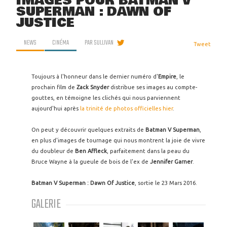
IMAGES POUR BATMAN V
SUPERMAN : DAWN OF
JUSTICE
NEWS
CINÉMA
PAR
SULLIVAN
Tweet
Toujours à l'honneur dans le dernier numéro d'
Empire
, le
prochain film de
Zack Snyder
distribue ses images au compte-
gouttes, en témoigne les clichés qui nous parviennent
aujourd'hui après
la trinité de photos officielles hier
.
On peut y découvrir quelques extraits de
Batman V Superman
,
en plus d'images de tournage qui nous montrent la joie de vivre
du doubleur de
Ben Affleck
, parfaitement dans la peau du
Bruce Wayne à la gueule de bois de l'ex de
Jennifer Garner
.
Batman V Superman : Dawn Of Justice
, sortie le 23 Mars 2016.
GALERIE