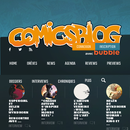
CONNEXION
INSCRIPTION
HOME
BRÈVES
NEWS
AGENDA
REVIEWS
PREVIEWS
PLUS
DOSSIERS
INTERVIEWS
CHRONIQUES
SUPERGIRL
"CHAQUE
L'AMOUR
HELEN
ET
AUTEUR
ET LA
DE
HELEN
S'INSPIRE
VERMINE
WYNDHORN
DE
DU
: WILL
ET
WYNDHORN
MONDE
MCPHAIL,
WONDER
:
RÉEL" :
OU L'ART
WOMAN :
RENCONTRE
...
DE ...
TOM
AVEC ...
KING ET
INTERVIEW
INTERVIEW
1
1
...
INTERVIEW
4
INTERVIEW
3