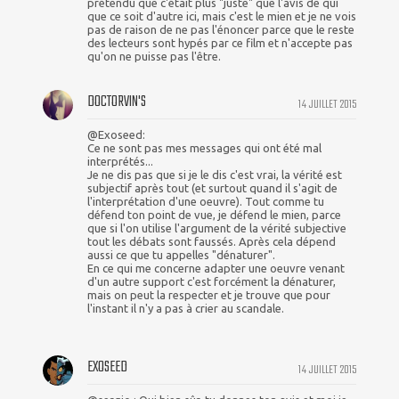
prétendu que c'était plus "juste" que l'avis de qui
que ce soit d'autre ici, mais c'est le mien et je ne vois
pas de raison de ne pas l'énoncer parce que le reste
des lecteurs sont hypés par ce film et n'accepte pas
qu'on ne puisse pas l'être.
DOCTORVIN'S
14 JUILLET 2015
@Exoseed:
Ce ne sont pas mes messages qui ont été mal
interprétés...
Je ne dis pas que si je le dis c'est vrai, la vérité est
subjectif après tout (et surtout quand il s'agit de
l'interprétation d'une oeuvre). Tout comme tu
défend ton point de vue, je défend le mien, parce
que si l'on utilise l'argument de la vérité subjective
tout les débats sont faussés. Après cela dépend
aussi ce que tu appelles "dénaturer".
En ce qui me concerne adapter une oeuvre venant
d'un autre support c'est forcément la dénaturer,
mais on peut la respecter et je trouve que pour
l'instant il n'y a pas à crier au scandale.
EXOSEED
14 JUILLET 2015