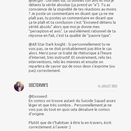
@sergio : Oui bien sûr, tu donnes ton avis et moi je
détiens la vérité absolue (ça prend un "e"). Tu as
conscience de la stupidité de tes réactions au moins
? Je poste un commentaire en disant que ça ne me
plaît pas, tu postes un commentaire en disant que
ça te plaît et ta conclusion c'est "Exoseed détiens la
vérité absolu" alors que moi je donne mes
"perception et avis". Le seul élément rationnel de ta
réponse en fait, c'est ta qualité de "pauvre type".
@All Star Dark knight : Si personnellement tu ne
vois pas, ce ne doit probablement pas être le cas
alors. Merci pour ce traité de rhétorique à l'heure
d'Internet, très instructif. Et sincèrement, relis tes
interventions, relis les miennes et ensuite on
reparlera de savoir qui de nous deux s'exprime (ou
pas) correctement.
DOCTORVIN'S
14 JUILLET 2015
@Exoseed:
En comics on trouve autant du Suicide Squad assez
léger et que très sombre... Personnellement je ne
vois pas du tout en quoi cela dénature le comics
d'origine.
Plutôt que de t'habituer à être lu en travers, écrit
correctement à l'avenir :)