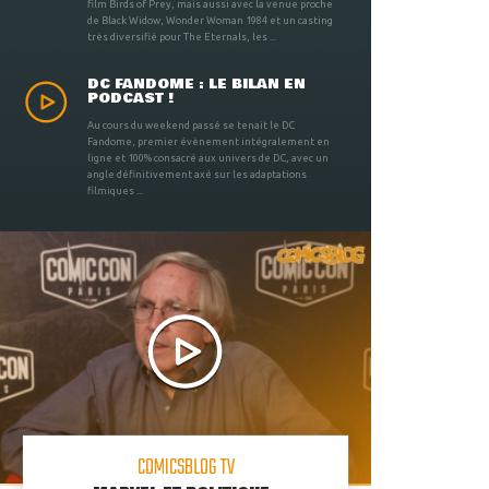
film Birds of Prey, mais aussi avec la venue proche
de Black Widow, Wonder Woman 1984 et un casting
très diversifié pour The Eternals, les ...
DC FANDOME : LE BILAN EN
PODCAST !
Au cours du weekend passé se tenait le DC
Fandome, premier évènement intégralement en
ligne et 100% consacré aux univers de DC, avec un
angle définitivement axé sur les adaptations
filmiques ...
COMICSBLOG TV