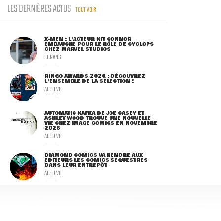
LES DERNIÈRES ACTUS
TOUT VOIR
X-MEN : L'ACTEUR KIT CONNOR
EMBAUCHÉ POUR LE RÔLE DE CYCLOPS
CHEZ MARVEL STUDIOS
ECRANS
RINGO AWARDS 2026 : DÉCOUVREZ
L'ENSEMBLE DE LA SÉLECTION !
ACTU VO
AUTOMATIC KAFKA DE JOE CASEY ET
ASHLEY WOOD TROUVE UNE NOUVELLE
VIE CHEZ IMAGE COMICS EN NOVEMBRE
2026
ACTU VO
DIAMOND COMICS VA RENDRE AUX
ÉDITEURS LES COMICS SÉQUESTRÉS
DANS LEUR ENTREPÔT
ACTU VO