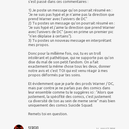
s'est passé dans ces commentaires :
1) Je poste un message qu'on pourrait résumé en :
"Je ne suis pas hypé et je n'aime pas la direction que
prend Warner avec l'univers de DC"
2) Tu postes un message qu'on pourrait résumé en :
"Je suis hypé et j'aime la direction que prend Warner
avec l'univers de DC" (avec en prime un premier pic
"n'en déplaise à certains").
3) Tu postes un nouveau message en interprétant
mes propos.
Donc pour la millième fois, oui, tu es un troll
intolérant et pathétique, qui ne supporte pas qu'on
dise du mal de son petit fandom. On a fait
exactement la même chose tous les deux, donner
notre avis et c'est TOI qui est venu réagir à mes
propos déformés par tes soins.
Et évidemment que je parle des prods Warner / DC,
mais par contre je ne parlais pas des comics dans
leur ensemble comme tu le suggères ici : "Alors que
justement, la spécifité des comics, c'est justement
ca diversité de ton au sein de meme serie" mais bien
uniquement des comics Suicide Squad.
Remets toi en question.
SERGIO