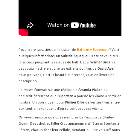
Pas encore rassasiés par le trailer de
Batman v Superman
? Voici
quelques informations sur
Suicide Squad
, qui s'est dévoilé aux
chanceux peuplant les sièges du hall H. Et si
Warner Bros
n'a
pas voulu mettre en ligne les extraits du films de
David Ayer
,
nous pouvons, c'est la beauté d'internet, vous en livrer une
description.
Le
teaser
s'ouvrait sur une réplique d'
Amanda Waller
, qui
déclarait fièrement que
Superman
a poussé les vilains à sortir de
l'ombre. Un bon moyen pour
Warner Bros
de lier ses films entre-
eux tout en expliquant d'où sortent tous ces vilains.
On voyait ensuite quelques membres de l'escouade (Harley
Quinn, Deadshot et Killer Croc apparemment) être présentés à
l'écran, chacun dans leur cellule, pendant qu'une voix off nous