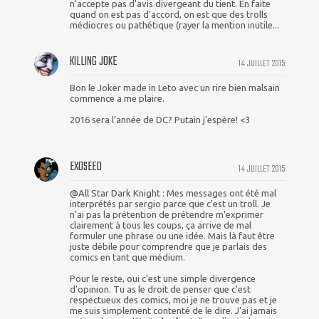
n'accepte pas d'avis divergeant du tient. En faite
quand on est pas d'accord, on est que des trolls
médiocres ou pathétique (rayer la mention inutile...
KILLING JOKE
14 JUILLET 2015
Bon le Joker made in Leto avec un rire bien malsain
commence a me plaire.
2016 sera l'année de DC? Putain j’espère! <3
EXOSEED
14 JUILLET 2015
@All Star Dark Knight : Mes messages ont été mal
interprétés par sergio parce que c'est un troll. Je
n'ai pas la prétention de prétendre m'exprimer
clairement à tous les coups, ça arrive de mal
formuler une phrase ou une idée. Mais là faut être
juste débile pour comprendre que je parlais des
comics en tant que médium.
Pour le reste, oui c'est une simple divergence
d'opinion. Tu as le droit de penser que c'est
respectueux des comics, moi je ne trouve pas et je
me suis simplement contenté de le dire. J'ai jamais