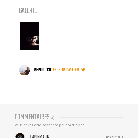
GALERIE
REPUBL33K
EST SUR TWITTER
COMMENTAIRES
(
46
)
Vous devez être connecté pour participer
LAPINMALIN