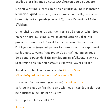
explique les missions de cette
task force
un peu particulière.
S'en suivent une succession de plans furtifs qui nous montrent
la
Suicide Squad
en action, dans les rues d'une ville, face à un
tireur déguisé en panda (vraiment ?), puis à l'assaut de l'
Asile
d'Arkham
.
On enchaîne avec une apparition remarqué d'un certain héros
en cape noire, puis une autre de
Jared Leto
en
Joker
, qui
promet de faire très, très mal à son adversaire. Sachant que
l'intégralité du
teaser
est parsemée d'une comptine s'appuyant
sur les mots suivants
"now the joke's on me"
- qu'on retrouve
déjà dans le
trailer
de
Batman v Superman
. D'ailleurs, la voix de
Leto
traîne déjà un peu partout sur le web, voyez plutôt :
Jared Leto The Joker's voice viedo
#SuicideSquad
#SuicideSquad
pic.twitter.com/nmzwuhN5lv
— Xavier Gómez Herrera (@XAVIGP1)
11 Juillet 2015
Voilà qui promet un film riche en action et en caméos, mais nous
ne doutions ni de l'un ni de l'autre.
Sortie prévue le 17 août 2016.
Source