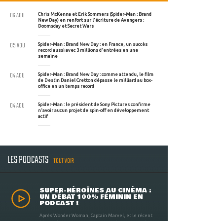
06 AOU
Chris McKenna et Erik Sommers (Spider-Man : Brand
New Day) en renfort sur l'écriture de Avengers :
Doomsday et Secret Wars
05 AOU
Spider-Man : Brand New Day : en France, un succès
record aussi avec 3 millions d'entrées en une
semaine
04 AOU
Spider-Man : Brand New Day : comme attendu, le film
de Destin Daniel Cretton dépasse le milliard au box-
office en un temps record
04 AOU
Spider-Man : le président de Sony Pictures confirme
n'avoir aucun projet de spin-off en développement
actif
LES PODCASTS
TOUT VOIR
SUPER-HÉROÏNES AU CINÉMA :
UN DÉBAT 100% FÉMININ EN
PODCAST !
Après Wonder Woman, Captain Marvel, et le récent