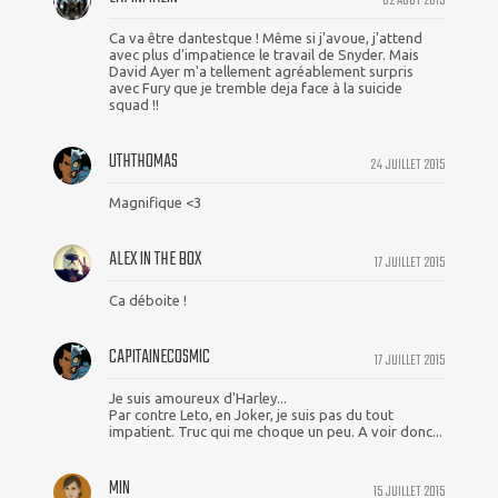
02 AOUT 2015
Ca va être dantestque ! Même si j'avoue, j'attend
avec plus d'impatience le travail de Snyder. Mais
David Ayer m'a tellement agréablement surpris
avec Fury que je tremble deja face à la suicide
squad !!
UTHTHOMAS
24 JUILLET 2015
Magnifique <3
ALEX IN THE BOX
17 JUILLET 2015
Ca déboite !
CAPITAINECOSMIC
17 JUILLET 2015
Je suis amoureux d'Harley...
Par contre Leto, en Joker, je suis pas du tout
impatient. Truc qui me choque un peu. A voir donc...
MIN
15 JUILLET 2015