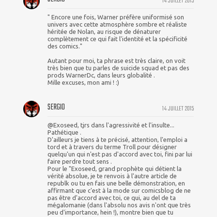
14 JUILLET 2015
" Encore une fois, Warner préfère uniformisé son
univers avec cette atmosphère sombre et réaliste
héritée de Nolan, au risque de dénaturer
complètement ce qui fait l'identité et la spécificité
des comics."
Autant pour moi, ta phrase est très claire, on voit
très bien que tu parles de suicide squad et pas des
prods WarnerDc, dans leurs globalité .
Mille excuses, mon ami ! :)
SERGIO
14 JUILLET 2015
@Exoseed, tjrs dans l'agressivité et l'insulte...
Pathétique .
D'ailleurs je tiens à te précisé, attention, l'emploi a
tord et à travers du terme Troll pour désigner
quelqu'un qui n'est pas d'accord avec toi, fini par lui
faire perdre tout sens .
Pour le "Exoseed, grand prophète qui détient la
vérité absolue, je te renvois à l'autre article de
republk ou tu en fais une belle démonstration, en
affirmant que c'est à la mode sur comicsblog de ne
pas être d'accord avec toi, ce qui, au del de ta
mégalomanie (dans l'absolu nos avis n'ont que très
peu d'importance, hein !), montre bien que tu