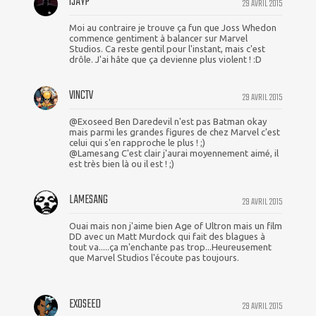
IJAYP
29 AVRIL 2015
Moi au contraire je trouve ça fun que Joss Whedon
commence gentiment à balancer sur Marvel
Studios. Ca reste gentil pour l'instant, mais c'est
drôle. J'ai hâte que ça devienne plus violent ! :D
VINCTV
29 AVRIL 2015
@Exoseed Ben Daredevil n'est pas Batman okay
mais parmi les grandes figures de chez Marvel c'est
celui qui s'en rapproche le plus ! ;)
@Lamesang C'est clair j'aurai moyennement aimé, il
est très bien là ou il est ! ;)
LAMESANG
29 AVRIL 2015
Ouai mais non j'aime bien Age of Ultron mais un film
DD avec un Matt Murdock qui fait des blagues à
tout va.....ça m'enchante pas trop...Heureusement
que Marvel Studios l'écoute pas toujours.
EXOSEED
29 AVRIL 2015