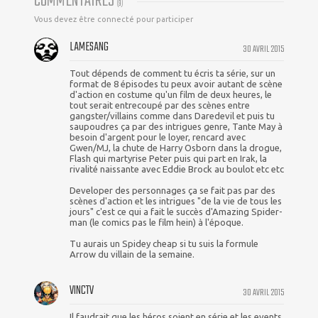
COMMENTAIRES
(
9
)
Vous devez être connecté pour participer
LAMESANG
30 AVRIL 2015
Tout dépends de comment tu écris ta série, sur un
format de 8 épisodes tu peux avoir autant de scène
d'action en costume qu'un film de deux heures, le
tout serait entrecoupé par des scènes entre
gangster/villains comme dans Daredevil et puis tu
saupoudres ça par des intrigues genre, Tante May à
besoin d'argent pour le loyer, rencard avec
Gwen/MJ, la chute de Harry Osborn dans la drogue,
Flash qui martyrise Peter puis qui part en Irak, la
rivalité naissante avec Eddie Brock au boulot etc etc
Developer des personnages ça se fait pas par des
scènes d'action et les intrigues "de la vie de tous les
jours" c'est ce qui a fait le succès d'Amazing Spider-
man (le comics pas le film hein) à l'époque.
Tu aurais un Spidey cheap si tu suis la formule
Arrow du villain de la semaine.
VINCTV
30 AVRIL 2015
Il faudrait que les héros soient en série et les events