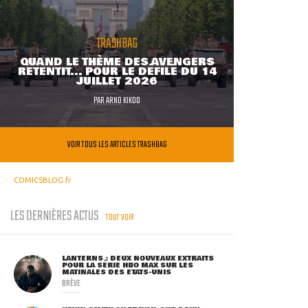
TRASHBAG
QUAND LE THÈME DES AVENGERS
RETENTIT... POUR LE DÉFILÉ DU 14
JUILLET 2026
PAR
ARNO KIKOO
VOIR TOUS LES ARTICLES TRASHBAG
COMICSBLOG.fr
LES DERNIÈRES ACTUS
TOUT VOIR
LANTERNS : DEUX NOUVEAUX EXTRAITS
POUR LA SÉRIE HBO MAX SUR LES
MATINALES DES ETATS-UNIS
BRÈVE