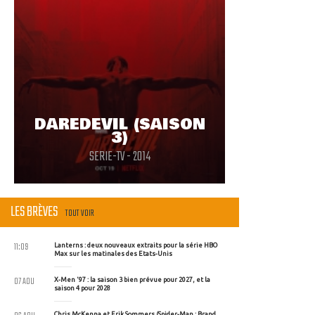
DAREDEVIL (SAISON
3)
SERIE-TV - 2014
LES BRÈVES
TOUT VOIR
11:09
Lanterns : deux nouveaux extraits pour la série HBO
Max sur les matinales des Etats-Unis
07 AOU
X-Men '97 : la saison 3 bien prévue pour 2027, et la
saison 4 pour 2028
Chris McKenna et Erik Sommers (Spider-Man : Brand