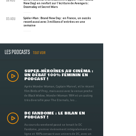
06 AOU
New Day) en renfort sur l'écriture de Avengers :
Doomsday et Secret Wars
05 AOU
Spider-Man : Brand New Day : en France, un succès
record aussi avec 3 millions d'entrées en une
semaine
LES PODCASTS
TOUT VOIR
SUPER-HÉROÏNES AU CINÉMA :
UN DÉBAT 100% FÉMININ EN
PODCAST !
Après Wonder Woman, Captain Marvel, et le récent
film Birds of Prey, mais aussi avec la venue proche
de Black Widow, Wonder Woman 1984 et un casting
très diversifié pour The Eternals, les ...
DC FANDOME : LE BILAN EN
PODCAST !
Au cours du weekend passé se tenait le DC
Fandome, premier évènement intégralement en
ligne et 100% consacré aux univers de DC, avec un