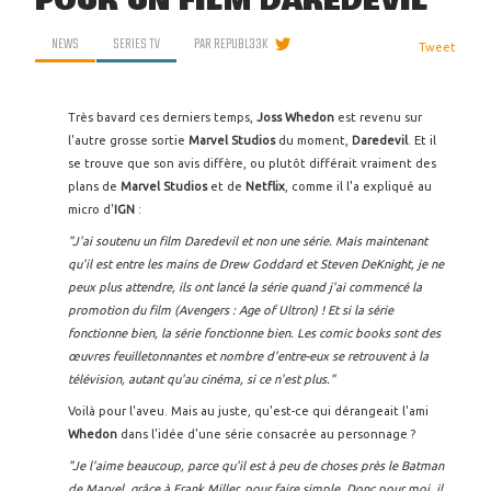
POUR UN FILM DAREDEVIL
NEWS
SERIES TV
PAR
REPUBL33K
Tweet
Très bavard ces derniers temps,
Joss Whedon
est revenu sur
l'autre grosse sortie
Marvel
Studios
du moment,
Daredevil
. Et il
se trouve que son avis diffère, ou plutôt différait vraiment des
plans de
Marvel Studios
et de
Netflix
, comme il l'a expliqué au
micro d'
IGN
:
"J'ai soutenu un film Daredevil et non une série. Mais maintenant
qu'il est entre les mains de Drew Goddard et Steven DeKnight, je ne
peux plus attendre, ils ont lancé la série quand j'ai commencé la
promotion du film (Avengers : Age of Ultron) ! Et si la série
fonctionne bien, la série fonctionne bien. Les comic books sont des
œuvres feuilletonnantes et nombre d'entre-eux se retrouvent à la
télévision, autant qu'au cinéma, si ce n'est plus."
Voilà pour l'aveu. Mais au juste, qu'est-ce qui dérangeait l'ami
Whedon
dans l'idée d'une série consacrée au personnage ?
"Je l'aime beaucoup, parce qu'il est à peu de choses près le Batman
de Marvel, grâce à Frank Miller, pour faire simple. Donc pour moi, il