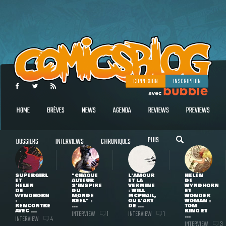
CONNEXION
INSCRIPTION
HOME
BRÈVES
NEWS
AGENDA
REVIEWS
PREVIEWS
PLUS
DOSSIERS
INTERVIEWS
CHRONIQUES
SUPERGIRL
"CHAQUE
L'AMOUR
HELEN
ET
AUTEUR
ET LA
DE
HELEN
S'INSPIRE
VERMINE
WYNDHORN
DE
DU
: WILL
ET
WYNDHORN
MONDE
MCPHAIL,
WONDER
:
RÉEL" :
OU L'ART
WOMAN :
RENCONTRE
...
DE ...
TOM
AVEC ...
KING ET
INTERVIEW
INTERVIEW
1
1
...
INTERVIEW
4
INTERVIEW
3