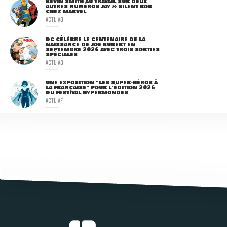
KEVIN SMITH AU TRAVAIL SUR DEUX
AUTRES NUMÉROS JAY & SILENT BOB
CHEZ MARVEL
ACTU VO
DC CÉLÈBRE LE CENTENAIRE DE LA
NAISSANCE DE JOE KUBERT EN
SEPTEMBRE 2026 AVEC TROIS SORTIES
SPÉCIALES
ACTU VO
UNE EXPOSITION "LES SUPER-HÉROS À
LA FRANÇAISE" POUR L'ÉDITION 2026
DU FESTIVAL HYPERMONDES
ACTU VF