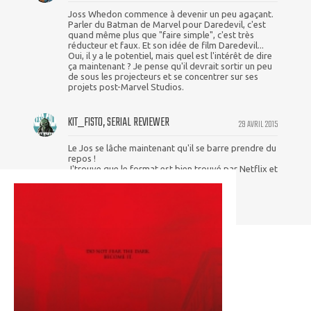
Joss Whedon commence à devenir un peu agaçant.
Parler du Batman de Marvel pour Daredevil, c'est
quand même plus que "faire simple", c'est très
réducteur et faux. Et son idée de film Daredevil...
Oui, il y a le potentiel, mais quel est l'intérêt de dire
ça maintenant ? Je pense qu'il devrait sortir un peu
de sous les projecteurs et se concentrer sur ses
projets post-Marvel Studios.
KIT_FISTO, SERIAL REVIEWER
29 AVRIL 2015
Le Jos se lâche maintenant qu'il se barre prendre du
repos !
J'trouve que le format est bien trouvé par Netflix et
MArvel pour les héros urbains !!