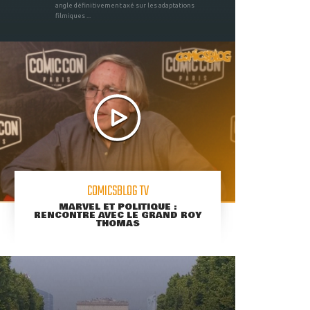
angle définitivement axé sur les adaptations
filmiques ...
COMICSBLOG TV
MARVEL ET POLITIQUE :
RENCONTRE AVEC LE GRAND ROY
THOMAS