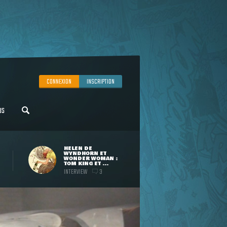
CONNEXION
INSCRIPTION
US
HELEN DE
WYNDHORN ET
WONDER WOMAN :
TOM KING ET ...
INTERVIEW
3