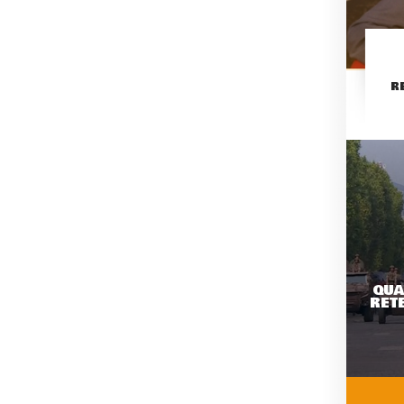
R
QUA
RETE