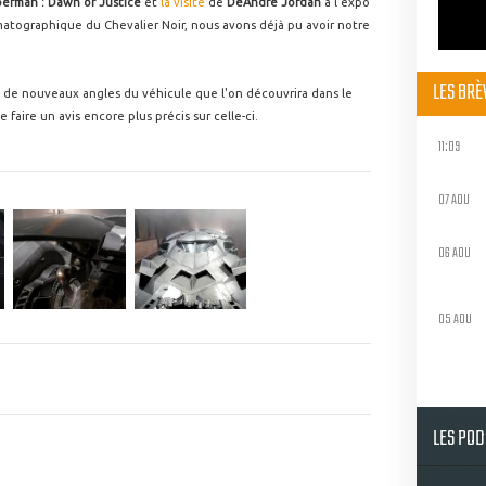
erman : Dawn of Justice
et
la visite
de
DeAndre Jordan
à l'expo
matographique du Chevalier Noir, nous avons déjà pu avoir notre
LES BR
 de nouveaux angles du véhicule que l'on découvrira dans le
faire un avis encore plus précis sur celle-ci.
11:09
07 AOU
06 AOU
05 AOU
LES PO