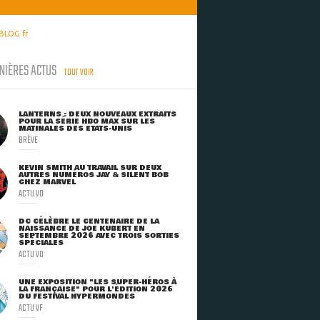
BLOG.fr
NIÈRES ACTUS
TOUT VOIR
LANTERNS : DEUX NOUVEAUX EXTRAITS
POUR LA SÉRIE HBO MAX SUR LES
MATINALES DES ETATS-UNIS
BRÈVE
KEVIN SMITH AU TRAVAIL SUR DEUX
AUTRES NUMÉROS JAY & SILENT BOB
CHEZ MARVEL
ACTU VO
DC CÉLÈBRE LE CENTENAIRE DE LA
NAISSANCE DE JOE KUBERT EN
SEPTEMBRE 2026 AVEC TROIS SORTIES
SPÉCIALES
ACTU VO
UNE EXPOSITION "LES SUPER-HÉROS À
LA FRANÇAISE" POUR L'ÉDITION 2026
DU FESTIVAL HYPERMONDES
ACTU VF