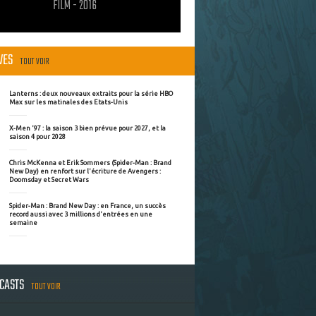
FILM - 2016
ÈVES
TOUT VOIR
Lanterns : deux nouveaux extraits pour la série HBO
Max sur les matinales des Etats-Unis
X-Men '97 : la saison 3 bien prévue pour 2027, et la
saison 4 pour 2028
Chris McKenna et Erik Sommers (Spider-Man : Brand
New Day) en renfort sur l'écriture de Avengers :
Doomsday et Secret Wars
Spider-Man : Brand New Day : en France, un succès
record aussi avec 3 millions d'entrées en une
semaine
DCASTS
TOUT VOIR