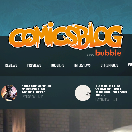
PL
REVIEWS
PREVIEWS
DOSSIERS
INTERVIEWS
CHRONIQUES
"CHAQUE AUTEUR
L'AMOUR ET LA
S'INSPIRE DU
VERMINE : WILL
MONDE RÉEL" : ...
MCPHAIL, OU L'ART
DE ...
INTERVIEW
1
INTERVIEW
1