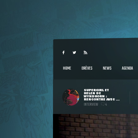
HOME
BRÈVES
NEWS
AGENDA
SUPERGIRL ET
HELEN DE
WYNDHORN :
RENCONTRE AVEC ...
INTERVIEW
4