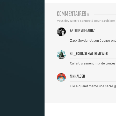
COMMENTAIRES
(
3
)
Vous devez être connecté pour participer
ANTHONYDELAHOZ
Zack Snyder et son équipe ont
KIT_FISTO, SERIAL REVIEWER
Ca fait vraiment mix de toutes l
NINHALO50
Elle a quand même une sacré g