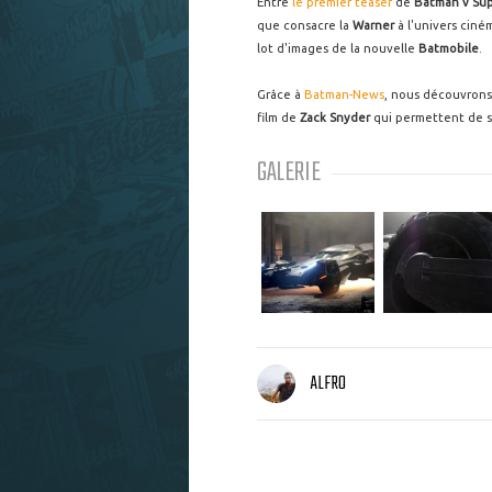
Entre
le premier teaser
de
Batman v Sup
que consacre la
Warner
à l'univers ciné
lot d'images de la nouvelle
Batmobile
.
Grâce à
Batman-News
, nous découvrons
film de
Zack Snyder
qui permettent de se 
GALERIE
ALFRO