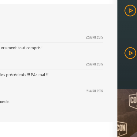
22 AVRIL 2015
 vraiment tout compris !
22 AVRIL 2015
es précédents !!! PAs mal !!!
21 AVRIL 2015
ueule.