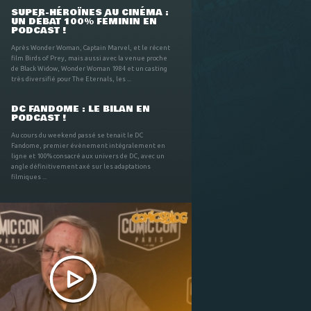
SUPER-HÉROÏNES AU CINÉMA :
UN DÉBAT 100% FÉMININ EN
PODCAST !
Après Wonder Woman, Captain Marvel, et le récent
film Birds of Prey, mais aussi avec la venue proche
de Black Widow, Wonder Woman 1984 et un casting
très diversifié pour The Eternals, les ...
DC FANDOME : LE BILAN EN
PODCAST !
Au cours du weekend passé se tenait le DC
Fandome, premier évènement intégralement en
ligne et 100% consacré aux univers de DC, avec un
angle définitivement axé sur les adaptations
filmiques ...