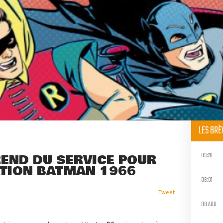
LES BR
09:20
END DU SERVICE POUR
ATION BATMAN 1966
09:01
Tweet
08 AOU