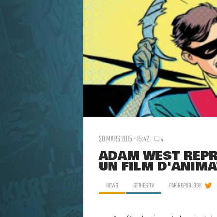
30 MARS 2015 - 15:42
4
ADAM WEST REPR
UN FILM D'ANIM
NEWS
SERIES TV
PAR
REPUBL33K