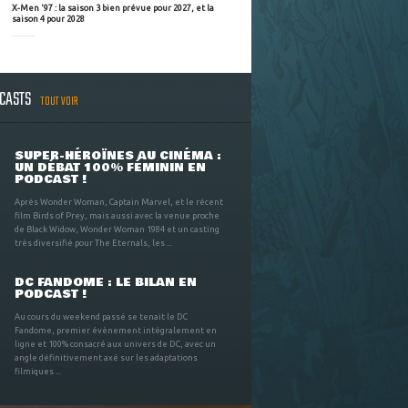
X-Men '97 : la saison 3 bien prévue pour 2027, et la
saison 4 pour 2028
DCASTS
TOUT VOIR
SUPER-HÉROÏNES AU CINÉMA :
UN DÉBAT 100% FÉMININ EN
PODCAST !
Après Wonder Woman, Captain Marvel, et le récent
film Birds of Prey, mais aussi avec la venue proche
de Black Widow, Wonder Woman 1984 et un casting
très diversifié pour The Eternals, les ...
DC FANDOME : LE BILAN EN
PODCAST !
Au cours du weekend passé se tenait le DC
Fandome, premier évènement intégralement en
ligne et 100% consacré aux univers de DC, avec un
angle définitivement axé sur les adaptations
filmiques ...