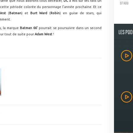
 série que nous adorons tous détester,
DC
a mis sur les rails un
07 AOU
 cette période colorée du personnage l'année prochaine. Et ce
West
(
Batman
) et
Burt Ward
(
Robin
) en guise de stars, qui
emment.
us, la marque
Batman 66'
pourrait se poursuivre dans un second
LES PO
pour tout de suite pour
Adam West
!