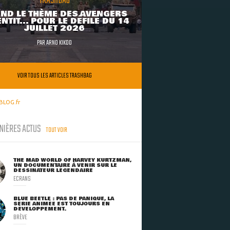
TRASHBAG
ND LE THÈME DES AVENGERS
NTIT... POUR LE DÉFILÉ DU 14
JUILLET 2026
PAR
ARNO KIKOO
VOIR TOUS LES ARTICLES TRASHBAG
BLOG.fr
NIÈRES ACTUS
TOUT VOIR
THE MAD WORLD OF HARVEY KURTZMAN,
UN DOCUMENTAIRE À VENIR SUR LE
DESSINATEUR LÉGENDAIRE
ECRANS
BLUE BEETLE : PAS DE PANIQUE, LA
SÉRIE ANIMÉE EST TOUJOURS EN
DÉVELOPPEMENT.
BRÈVE