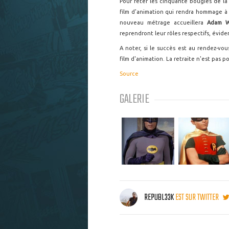
Pour fêter les cinquante bougies de la
film d'animation qui rendra hommage à
nouveau métrage accueillera
Adam 
reprendront leur rôles respectifs, évid
A noter, si le succès est au rendez-vo
film d'animation. La retraite n'est pas 
Source
GALERIE
REPUBL33K
EST SUR TWITTER