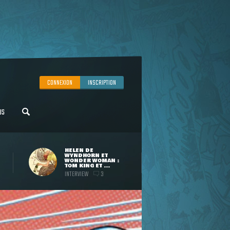
CONNEXION
INSCRIPTION
US
HELEN DE
WYNDHORN ET
WONDER WOMAN :
TOM KING ET ...
INTERVIEW
3