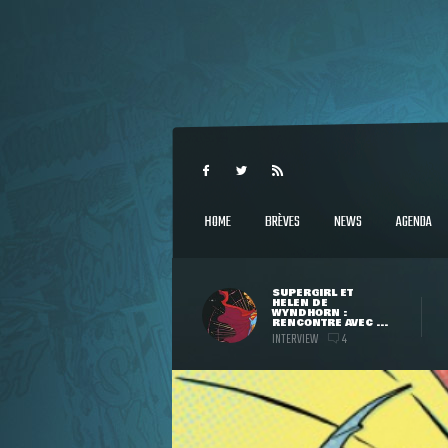
HOME
BRÈVES
NEWS
AGENDA
SUPERGIRL ET
HELEN DE
WYNDHORN :
RENCONTRE AVEC ...
INTERVIEW
4