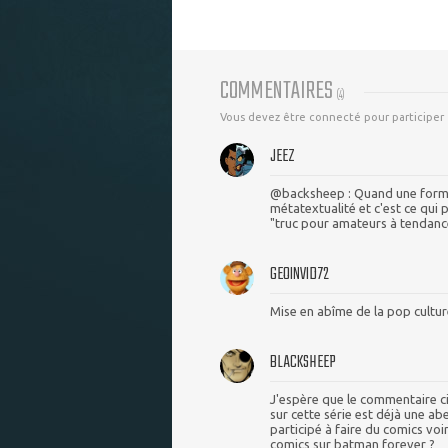
COMMENTAIRES
(
4
)
Vous devez être connecté pour participer
JEEZ
@backsheep : Quand une forme d
métatextualité et c'est ce qui 
"truc pour amateurs à tendance
GEOINVID72
Mise en abîme de la pop culture,
BLACKSHEEP
J'espère que le commentaire ci 
sur cette série est déjà une ab
participé à faire du comics vo
comics sur batman forever ?