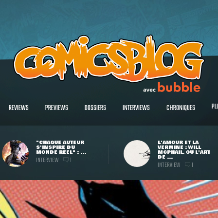
PL
REVIEWS
PREVIEWS
DOSSIERS
INTERVIEWS
CHRONIQUES
"CHAQUE AUTEUR
L'AMOUR ET LA
S'INSPIRE DU
VERMINE : WILL
MONDE RÉEL" : ...
MCPHAIL, OU L'ART
DE ...
INTERVIEW
1
INTERVIEW
1