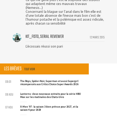
qui adaptent même ces mauvais travaux
(Nemesis...)
Concernant la blague sur l'anal dans le film elle est
d'une totale absence de finesse mais bon c'est de
l'humour potache et la polémique est assez ridicule,
après chacun sa sensibilité
KIT_FISTO, SERIAL REVIEWER
12 MARS 2015
L'écossais réussi son pari
LES BRÈVES
TOUT VOIR
09:01
The Boys, Spider-Noir, Superman et aussi Supergirl
récompensés aux Critics Choice Super Awards 2026
08 AOU
Lanterns : deux nouveaux extraits pour la série HBO
Max sur les matinales des Etats-Unis
07 AOU
X-Men '97 : la saison 3 bien prévue pour 2027, et la
saison 4 pour 2028