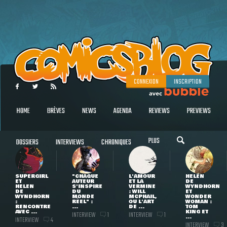
CONNEXION
INSCRIPTION
HOME
BRÈVES
NEWS
AGENDA
REVIEWS
PREVIEWS
PLUS
DOSSIERS
INTERVIEWS
CHRONIQUES
SUPERGIRL
"CHAQUE
L'AMOUR
HELEN
ET
AUTEUR
ET LA
DE
HELEN
S'INSPIRE
VERMINE
WYNDHORN
DE
DU
: WILL
ET
WYNDHORN
MONDE
MCPHAIL,
WONDER
:
RÉEL" :
OU L'ART
WOMAN :
RENCONTRE
...
DE ...
TOM
AVEC ...
KING ET
INTERVIEW
INTERVIEW
1
1
...
INTERVIEW
4
INTERVIEW
3