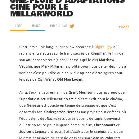
UNE PLUIE D'ADAPTATIONS
CINÉ POUR LE
MILLARWORLD
NEWS
IMAGE
PAR
SULLIVAN
Tweet
C'est lors d'une longue interview accordée à
Digital Spy
où il
revient entre autres sur le franc succès de
Kingsman
, le film de
son ami conservateur (c'est l'Écossais qui le dit)
Matthew
Vaughn
, que
Mark Millar
en a profité pour nous parler des mois à
venir et c'est peu dire que ceux-ci risquent d'être agités pour
le papa de
Civil War
et
Old Man Logan
.
Ainsi, l'ex-meilleur ennemi de
Grant Morrison
nous apprend que
Superior
est actuellement en train d'être écrit pour le cinéma,
que
Nemesis
est bouclé en terme de scénario et que c'est
désormais son
Kindergarten Heroes
(son projet pour enfants, où
l'équivalent des Razmokets qui se dotent de super-pouvoirs)
qui est en route pour le grand écran. Mieux,
Chrononauts
et
Jupiter's Legacy
ont aussi été
dealés
pour le cinéma, alors que
le premier numéro de sa série dessinée par
Sean Murphy
sort