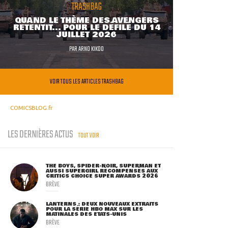
TRASHBAG
QUAND LE THÈME DES AVENGERS
RETENTIT... POUR LE DÉFILÉ DU 14
JUILLET 2026
PAR
ARNO KIKOO
VOIR TOUS LES ARTICLES TRASHBAG
COMICSBLOG.fr
LES DERNIÈRES ACTUS
TOUT VOIR
THE BOYS, SPIDER-NOIR, SUPERMAN ET
AUSSI SUPERGIRL RÉCOMPENSÉS AUX
CRITICS CHOICE SUPER AWARDS 2026
BRÈVE
LANTERNS : DEUX NOUVEAUX EXTRAITS
POUR LA SÉRIE HBO MAX SUR LES
MATINALES DES ETATS-UNIS
BRÈVE