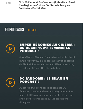
06 AOU
Chris McKenna et Erik Sommers (Spider-Man : Brand
New Day) en renfort sur l'écriture de Avengers :
Doomsday et Secret Wars
LES PODCASTS
TOUT VOIR
SUPER-HÉROÏNES AU CINÉMA :
UN DÉBAT 100% FÉMININ EN
PODCAST !
Après Wonder Woman, Captain Marvel, et le récent
film Birds of Prey, mais aussi avec la venue proche
de Black Widow, Wonder Woman 1984 et un casting
très diversifié pour The Eternals, les ...
DC FANDOME : LE BILAN EN
PODCAST !
Au cours du weekend passé se tenait le DC
Fandome, premier évènement intégralement en
ligne et 100% consacré aux univers de DC, avec un
angle définitivement axé sur les adaptations
filmiques ...