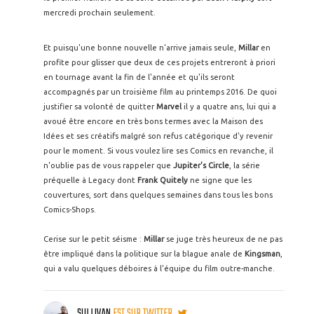
mercredi prochain seulement.
Et puisqu'une bonne nouvelle n'arrive jamais seule,
Millar
en
profite pour glisser que deux de ces projets entreront à priori
en tournage avant la fin de l'année et qu'ils seront
accompagnés par un troisième film au printemps 2016. De quoi
justifier sa volonté de quitter
Marvel
il y a quatre ans, lui qui a
avoué être encore en très bons termes avec la Maison des
Idées et ses créatifs malgré son refus catégorique d'y revenir
pour le moment. Si vous voulez lire ses Comics en revanche, il
n'oublie pas de vous rappeler que
Jupiter's Circle
, la série
préquelle à Legacy dont
Frank Quitely
ne signe que les
couvertures, sort dans quelques semaines dans tous les bons
Comics-Shops.
Cerise sur le petit séisme :
Millar
se juge très heureux de ne pas
être impliqué dans la politique sur la blague anale de
Kingsman
,
qui a valu quelques déboires à l'équipe du film outre-manche.
SULLIVAN
EST SUR TWITTER