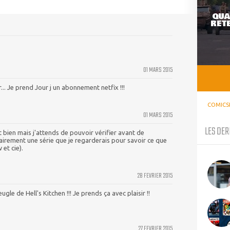
QUA
RETE
01 MARS 2015
er... Je prend Jour j un abonnement netfix !!!
COMICS
01 MARS 2015
LES DER
 bien mais j'attends de pouvoir vérifier avant de
airement une série que je regarderais pour savoir ce que
et cie).
28 FEVRIER 2015
gle de Hell's Kitchen !!! Je prends ça avec plaisir !!
27 FEVRIER 2015