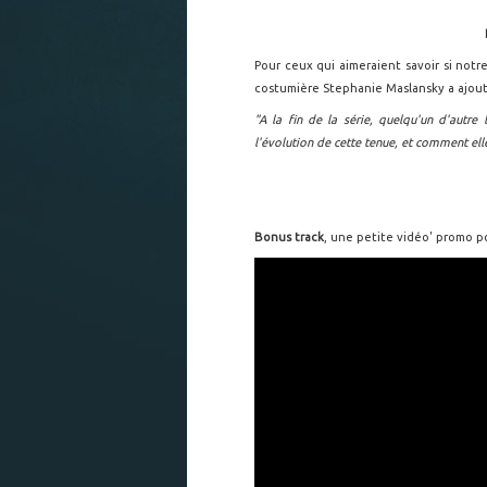
Pour ceux qui aimeraient savoir si notr
costumière Stephanie Maslansky a ajout
"A la fin de la série, quelqu'un d'autre 
l'évolution de cette tenue, et comment ell
Bonus track
, une petite vidéo' promo p