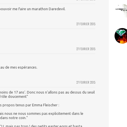
pouvoir me faire un marathon Daredevil.
27 FEVRIER 2015
27 FEVRIER 2015
veau de mes espérances.
27 FEVRIER 2015
x moins de 17 ans'. Donc nous n'allons pas au dessus du seuil
 frôle doucement"
 les propos tenus par Emma Fleischer :
ais nous ne nous sommes pas explicitement dans le
ans notre coin."
CU, mais pas trop ! des petits easter eggs et basta,