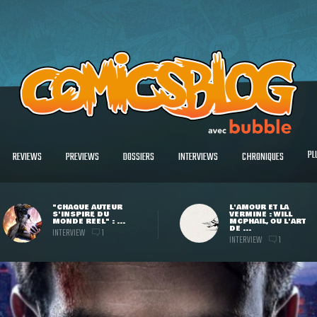
PL
REVIEWS
PREVIEWS
DOSSIERS
INTERVIEWS
CHRONIQUES
"CHAQUE AUTEUR
L'AMOUR ET LA
S'INSPIRE DU
VERMINE : WILL
MONDE RÉEL" : ...
MCPHAIL, OU L'ART
DE ...
INTERVIEW
1
INTERVIEW
1