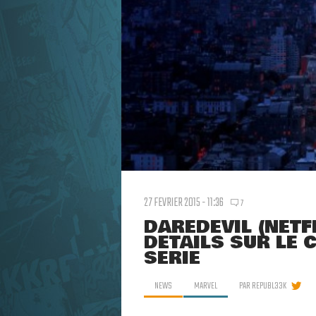
27 FEVRIER 2015 - 11:36
7
DAREDEVIL (NETF
DÉTAILS SUR LE 
SÉRIE
NEWS
MARVEL
PAR
REPUBL33K