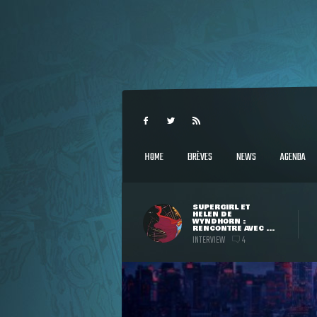
HOME
BRÈVES
NEWS
AGENDA
SUPERGIRL ET
HELEN DE
WYNDHORN :
RENCONTRE AVEC ...
INTERVIEW
4