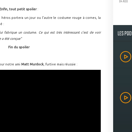
04 AOU
Enfin, tout petit spoiler
:
e héros portera un jour ou l'autre le costume rouge à cornes, la
é :
LES PO
lui fabrique un costume. Ce qui est très intéressant c'est de voir
e a été conçue"
Fin du spoiler
our notre ami
Matt Murdock
, furtive mais réussie :