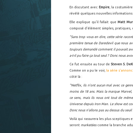
En discutant avec
Empire
, la costumière
révélé quelques nouvelles informations 
Elle explique qu'il fallait que
Matt Mur
composé d'élément simples, pratiques, qu
"Sans trop vous en dire, cette série rac
première tenue de Daredevil que nous av
toujours demandé comment il pouvait avoi
a-t-il pu faire ça tout seul ? Donc nous av
Ce fut ensuite au tour de
Steven S. De
Comme on a pu le voir,
la série s'annonc
côté là :
"Netflix, ils n'ont aucun mal avec ce genre
moins de 18 ans. Mais la marque Marvel, c
ce sens, mais ils nous ont tout de même 
Universe depuis Iron Man. Le show est conç
Donc nous n'allons pas au dessus du seuil
Voilà qui rassurera les plus sceptiques 
seront
marketées
comme la branche adu