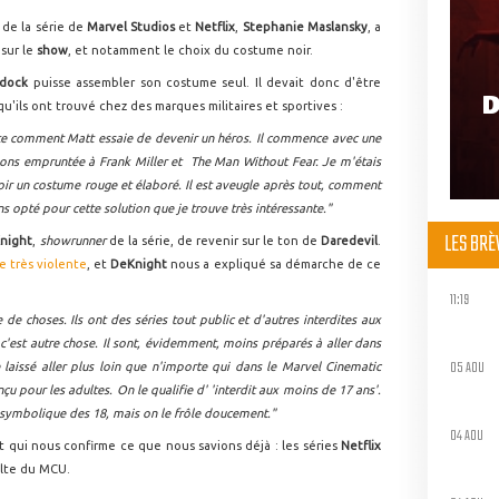
 de la série de
Marvel Studios
et
Netflix
,
Stephanie Maslansky
, a
sur le
show
, et notamment le choix du costume noir.
dock
puisse assembler son costume seul. Il devait donc d'être
D
'ils ont trouvé chez des marques militaires et sportives :
onte comment Matt essaie de devenir un héros. Il commence avec une
ons empruntée à Frank Miller et The Man Without Fear. Je m'étais
r un costume rouge et élaboré. Il est aveugle après tout, comment
ons opté pour cette solution que je trouve très intéressante."
LES BR
Knight
,
showrunner
de la série, de revenir sur le ton de
Daredevil
.
e très violente
, et
DeKnight
nous a expliqué sa démarche de ce
11:19
 de choses. Ils ont des séries tout public et d'autres interdites aux
'est autre chose. Il sont, évidemment, moins préparés à aller dans
05 AOU
laissé aller plus loin que n'importe qui dans le Marvel Cinematic
u pour les adultes. On le qualifie d' 'interdit aux moins de 17 ans'.
 symbolique des 18, mais on le frôle doucement."
04 AOU
et qui nous confirme ce que nous savions déjà : les séries
Netflix
lte du MCU.