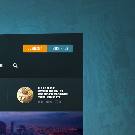
CONNEXION
INSCRIPTION
US
HELEN DE
WYNDHORN ET
WONDER WOMAN :
TOM KING ET ...
INTERVIEW
3