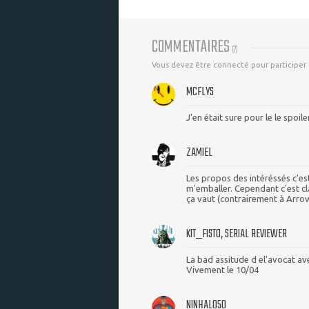
COMMENTAIRES
(
7
)
Vous devez être connecté pour participer
MCFLYS
J'en était sure pour le le spoil
ZAMIEL
Les propos des intéréssés c'est
m'emballer. Cependant c'est cl
ça vaut (contrairement à Arrow 
KIT_FISTO, SERIAL REVIEWER
La bad assitude d el'avocat aveu
Vivement le 10/04
NINHALO50