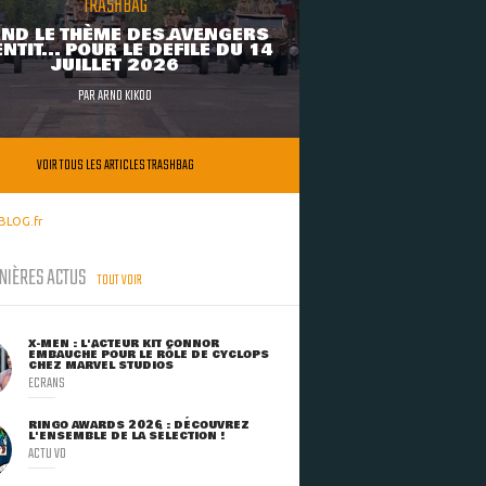
TRASHBAG
ND LE THÈME DES AVENGERS
NTIT... POUR LE DÉFILÉ DU 14
JUILLET 2026
PAR
ARNO KIKOO
VOIR TOUS LES ARTICLES TRASHBAG
BLOG.fr
NIÈRES ACTUS
TOUT VOIR
X-MEN : L'ACTEUR KIT CONNOR
EMBAUCHÉ POUR LE RÔLE DE CYCLOPS
CHEZ MARVEL STUDIOS
ECRANS
RINGO AWARDS 2026 : DÉCOUVREZ
L'ENSEMBLE DE LA SÉLECTION !
ACTU VO