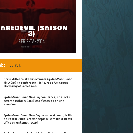
AREDEVIL (SAISON
3)
SERIE-TV - 2014
ÈVES
TOUT VOIR
Chris McKenna et Erik Sommers (Spider-Man : Brand
New Day) en renfort sur l'écriture de Avengers :
Doomsday et Secret Wars
Spider-Man : Brand New Day : en France, un succès
record aussi avec 3 millions d'entrées en une
semaine
Spider-Man : Brand New Day : comme attendu, le film
de Destin Daniel Cretton dépasse le milliard au box-
office en un temps record