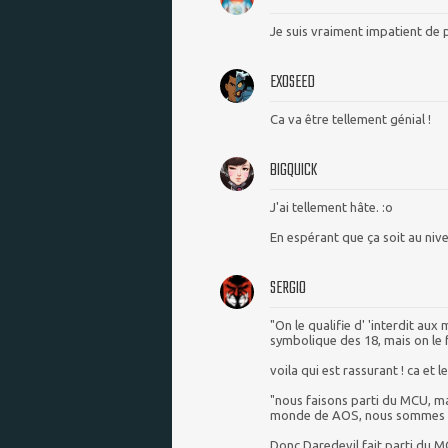
Je suis vraiment impatient de 
EXOSEED
Ca va être tellement génial !
BIGQUICK
J'ai tellement hâte. :o
En espérant que ça soit au ni
SERGIO
"On le qualifie d' 'interdit au
symbolique des 18, mais on le
voila qui est rassurant ! ca et
"nous faisons parti du MCU, m
monde de AOS, nous sommes d
Donc Daredevil fait parti du M