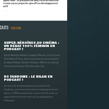
Spider-Man : le président de Sony Pictures confirme
n'avoir aucun projet de spin-off en développement
actif
DCASTS
TOUT VOIR
SUPER-HÉROÏNES AU CINÉMA :
UN DÉBAT 100% FÉMININ EN
PODCAST !
Après Wonder Woman, Captain Marvel, et le récent
film Birds of Prey, mais aussi avec la venue proche
de Black Widow, Wonder Woman 1984 et un casting
très diversifié pour The Eternals, les ...
DC FANDOME : LE BILAN EN
PODCAST !
Au cours du weekend passé se tenait le DC
Fandome, premier évènement intégralement en
ligne et 100% consacré aux univers de DC, avec un
angle définitivement axé sur les adaptations
filmiques ...