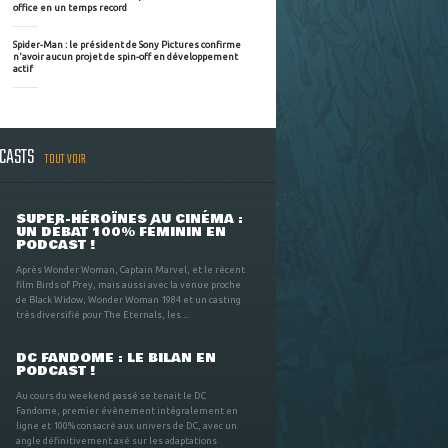
office en un temps record
Spider-Man : le président de Sony Pictures confirme
n'avoir aucun projet de spin-off en développement
actif
DCASTS
TOUT VOIR
SUPER-HÉROÏNES AU CINÉMA :
UN DÉBAT 100% FÉMININ EN
PODCAST !
Après Wonder Woman, Captain Marvel, et le récent
film Birds of Prey, mais aussi avec la venue proche
de Black Widow, Wonder Woman 1984 et un casting
très diversifié pour The Eternals, les ...
DC FANDOME : LE BILAN EN
PODCAST !
Au cours du weekend passé se tenait le DC
Fandome, premier évènement intégralement en
ligne et 100% consacré aux univers de DC, avec un
angle définitivement axé sur les adaptations