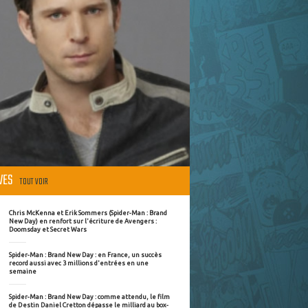
ÈVES
TOUT VOIR
Chris McKenna et Erik Sommers (Spider-Man : Brand
New Day) en renfort sur l'écriture de Avengers :
Doomsday et Secret Wars
Spider-Man : Brand New Day : en France, un succès
record aussi avec 3 millions d'entrées en une
semaine
Spider-Man : Brand New Day : comme attendu, le film
de Destin Daniel Cretton dépasse le milliard au box-