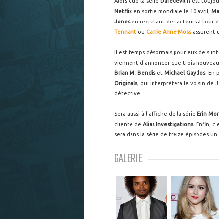
Alors que la série
Daredevil
n'est toujour
Netflix
en sortie mondiale le 10 avril,
Ma
Jones
en recrutant des acteurs à tour 
Tennant
ou
Carrie Anne-Moss
assurent u
Il est temps désormais pour eux de s'in
viennent d'annoncer que trois nouveaux
Brian M. Bendis
et
Michael Gaydos
. En 
Originals
, qui interprétera le voisin de 
détective.
Sera aussi à l'affiche de la série
Erin Mor
cliente de
Alias Investigations
. Enfin, c
sera dans la série de treize épisodes un 
GALERIE