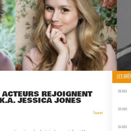
LES BR
06 AOU
 ACTEURS REJOIGNENT
.K.A. JESSICA JONES
05 AOU
Tweet
04 AOU