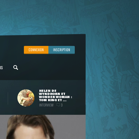
CONNEXION
INSCRIPTION
US
HELEN DE
WYNDHORN ET
WONDER WOMAN :
TOM KING ET ...
INTERVIEW
3