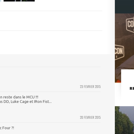
23 FEVRIER 2015
R
n reste dans le MCU !!!
 DD, Luke Cage et IRon Fist...
20 FEVRIER 2015
c Four ?!