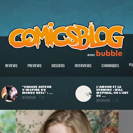
PL
REVIEWS
PREVIEWS
DOSSIERS
INTERVIEWS
CHRONIQUES
"CHAQUE AUTEUR
L'AMOUR ET LA
S'INSPIRE DU
VERMINE : WILL
MONDE RÉEL" : ...
MCPHAIL, OU L'ART
DE ...
INTERVIEW
1
INTERVIEW
1