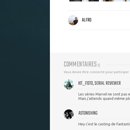
ALFRO
COMMENTAIRES
(
2
)
Vous devez être connecté pour participer
KIT_FISTO, SERIAL REVIEWER
Les séries Marvel ne sont pas e
Mais j'attends quand même plus
ASTONISHING
Hey c'est le casting de Fantasti