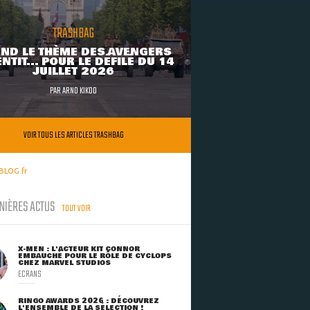
TRASHBAG
ND LE THÈME DES AVENGERS
NTIT... POUR LE DÉFILÉ DU 14
JUILLET 2026
PAR
ARNO KIKOO
VOIR TOUS LES ARTICLES TRASHBAG
BLOG.fr
NIÈRES ACTUS
TOUT VOIR
X-MEN : L'ACTEUR KIT CONNOR
EMBAUCHÉ POUR LE RÔLE DE CYCLOPS
CHEZ MARVEL STUDIOS
ECRANS
RINGO AWARDS 2026 : DÉCOUVREZ
L'ENSEMBLE DE LA SÉLECTION !