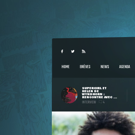
HOME
BRÈVES
NEWS
AGENDA
SUPERGIRL ET
HELEN DE
WYNDHORN :
RENCONTRE AVEC ...
INTERVIEW
4