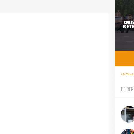
QUA
RETE
COMICS
LES DER