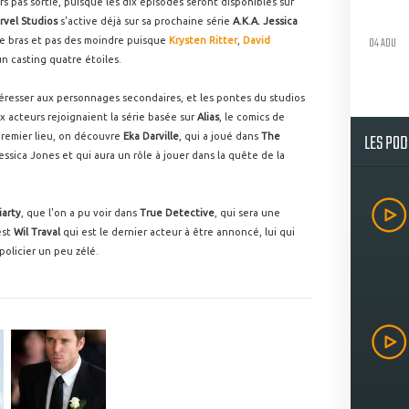
s pas sortie, puisque les dix épisodes seront disponibles sur
rvel Studios
s'active déjà sur sa prochaine série
A.K.A. Jessica
04 AOU
de bras et pas des moindre puisque
Krysten Ritter
,
David
n casting quatre étoiles.
téresser aux personnages secondaires, et les pontes du studios
 acteurs rejoignaient la série basée sur
Alias
, le comics de
LES PO
premier lieu, on découvre
Eka Darville
, qui a joué dans
The
Jessica Jones et qui aura un rôle à jouer dans la quête de la
iarty
, que l'on a pu voir dans
True Detective
, qui sera une
'est
Wil Traval
qui est le dernier acteur à être annoncé, lui qui
policier un peu zélé.