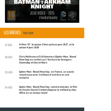
BATMAN : ARKHAM
KNIGHT
JEUX VIDEO - 2015
LES BRÈVES
TOUT VOIR
07 AOU
X-Men '97 : la saison 3 bien prévue pour 2027, et la
saison 4 pour 2028
06 AOU
Chris McKenna et Erik Sommers (Spider-Man : Brand
New Day) en renfort sur l'écriture de Avengers :
Doomsday et Secret Wars
05 AOU
Spider-Man : Brand New Day : en France, un succès
record aussi avec 3 millions d'entrées en une
semaine
04 AOU
Spider-Man : Brand New Day : comme attendu, le film
de Destin Daniel Cretton dépasse le milliard au box-
office en un temps record