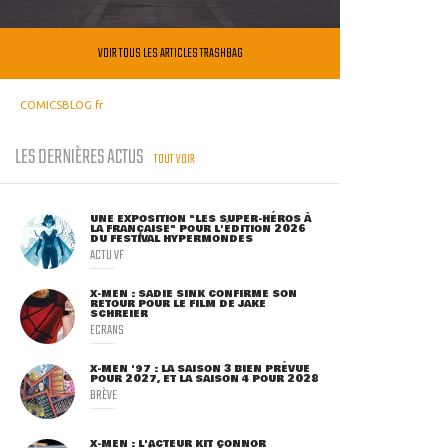
VOIR TOUS LES ARTICLES TRASHBAG
COMICSBLOG.fr
LES DERNIÈRES ACTUS
TOUT VOIR
UNE EXPOSITION "LES SUPER-HÉROS À
LA FRANÇAISE" POUR L'ÉDITION 2026
DU FESTIVAL HYPERMONDES
ACTU VF
X-MEN : SADIE SINK CONFIRME SON
RETOUR POUR LE FILM DE JAKE
SCHREIER
ECRANS
X-MEN '97 : LA SAISON 3 BIEN PRÉVUE
POUR 2027, ET LA SAISON 4 POUR 2028
BRÈVE
X-MEN : L'ACTEUR KIT CONNOR