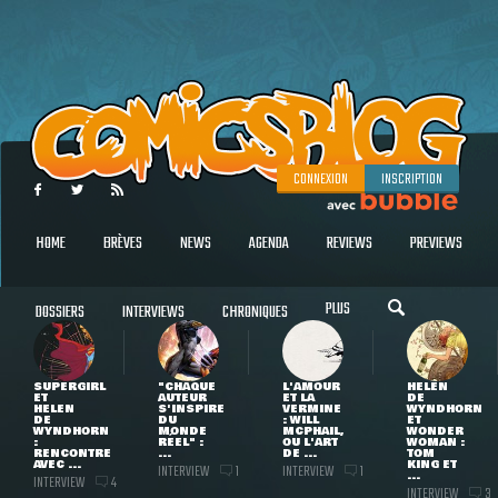
CONNEXION
INSCRIPTION
HOME
BRÈVES
NEWS
AGENDA
REVIEWS
PREVIEWS
PLUS
DOSSIERS
INTERVIEWS
CHRONIQUES
SUPERGIRL
"CHAQUE
L'AMOUR
HELEN
ET
AUTEUR
ET LA
DE
HELEN
S'INSPIRE
VERMINE
WYNDHORN
DE
DU
: WILL
ET
WYNDHORN
MONDE
MCPHAIL,
WONDER
:
RÉEL" :
OU L'ART
WOMAN :
RENCONTRE
...
DE ...
TOM
AVEC ...
KING ET
INTERVIEW
INTERVIEW
1
1
...
INTERVIEW
4
INTERVIEW
3