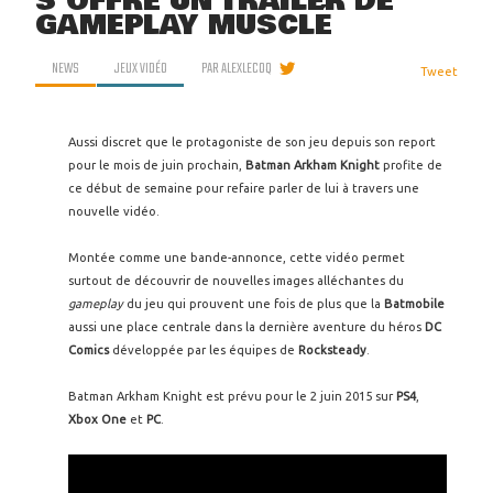
S'OFFRE UN TRAILER DE
GAMEPLAY MUSCLÉ
NEWS
JEUX VIDÉO
PAR
ALEXLECOQ
Tweet
Aussi discret que le protagoniste de son jeu depuis son report
pour le mois de juin prochain,
Batman Arkham Knight
profite de
ce début de semaine pour refaire parler de lui à travers une
nouvelle vidéo.
Montée comme une bande-annonce, cette vidéo permet
surtout de découvrir de nouvelles images alléchantes du
gameplay
du jeu qui prouvent une fois de plus que la
Batmobile
aussi une place centrale dans la dernière aventure du héros
DC
Comics
développée par les équipes de
Rocksteady
.
Batman Arkham Knight est prévu pour le 2 juin 2015 sur
PS4
,
Xbox One
et
PC
.