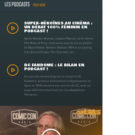
LES PODCASTS
TOUT VOIR
SUPER-HÉROÏNES AU CINÉMA :
UN DÉBAT 100% FÉMININ EN
PODCAST !
Après Wonder Woman, Captain Marvel, et le récent
film Birds of Prey, mais aussi avec la venue proche
de Black Widow, Wonder Woman 1984 et un casting
très diversifié pour The Eternals, les ...
DC FANDOME : LE BILAN EN
PODCAST !
Au cours du weekend passé se tenait le DC
Fandome, premier évènement intégralement en
ligne et 100% consacré aux univers de DC, avec un
angle définitivement axé sur les adaptations
filmiques ...