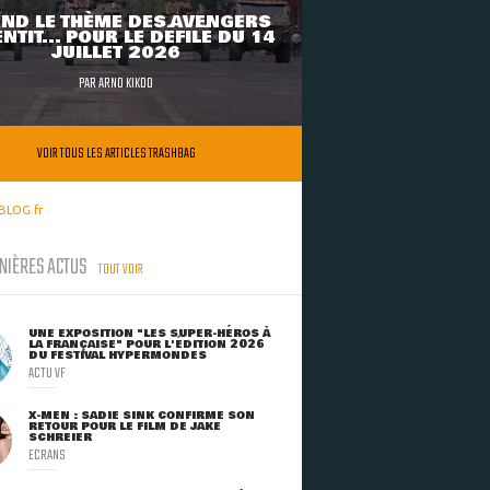
ND LE THÈME DES AVENGERS
NTIT... POUR LE DÉFILÉ DU 14
JUILLET 2026
PAR
ARNO KIKOO
VOIR TOUS LES ARTICLES TRASHBAG
BLOG.fr
NIÈRES ACTUS
TOUT VOIR
UNE EXPOSITION "LES SUPER-HÉROS À
LA FRANÇAISE" POUR L'ÉDITION 2026
DU FESTIVAL HYPERMONDES
ACTU VF
X-MEN : SADIE SINK CONFIRME SON
RETOUR POUR LE FILM DE JAKE
SCHREIER
ECRANS