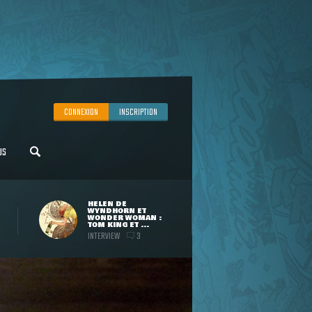
CONNEXION
INSCRIPTION
US
HELEN DE
WYNDHORN ET
WONDER WOMAN :
TOM KING ET ...
INTERVIEW
3