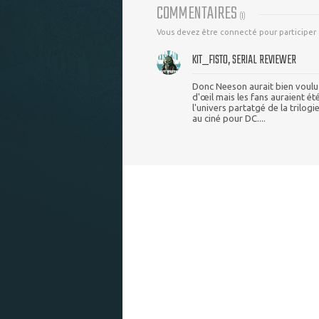
COMMENTAIRES
(
1
)
Vous devez être connecté pour participer
KIT_FISTO, SERIAL REVIEWER
Donc Neeson aurait bien voulu
d'œil mais les fans auraient ét
l'univers partatgé de la trilog
au ciné pour DC....