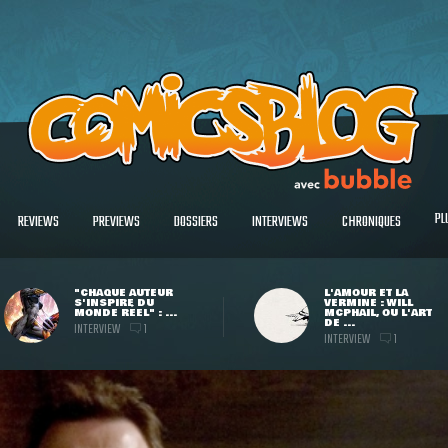
PL
REVIEWS
PREVIEWS
DOSSIERS
INTERVIEWS
CHRONIQUES
"CHAQUE AUTEUR
L'AMOUR ET LA
S'INSPIRE DU
VERMINE : WILL
MONDE RÉEL" : ...
MCPHAIL, OU L'ART
DE ...
INTERVIEW
1
INTERVIEW
1