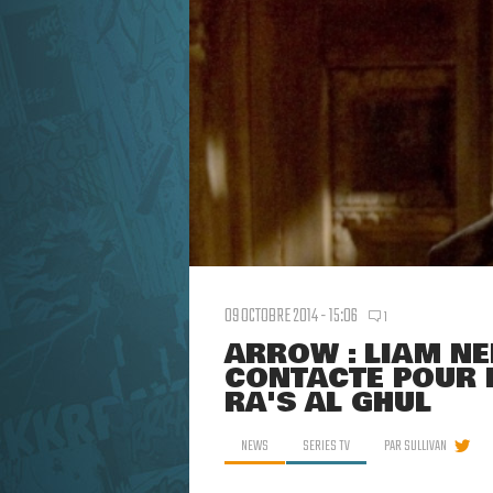
09 OCTOBRE 2014 - 15:06
1
ARROW : LIAM NE
CONTACTÉ POUR 
RA'S AL GHUL
NEWS
SERIES TV
PAR
SULLIVAN