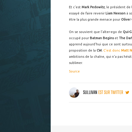
Et c'est
Mark Pedowitz
, le président de 
essayé de faire revenir
Liam Neeson
à s
être la plus grande menace pour
Oliver
On se souvient que l'alter-ego de
Qui-G
occupé pour
Batman Begins
et
The Dar
apprend aujourd'hui que ce sont surtout
proposition de la
CW.
C'est donc
Matt N
ambitions de la chaîne, qui n'a pas hési
sublimer.
Source
SULLIVAN
EST SUR TWITTER