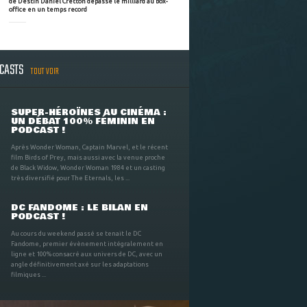
de Destin Daniel Cretton dépasse le milliard au box-
office en un temps record
DCASTS
TOUT VOIR
SUPER-HÉROÏNES AU CINÉMA :
UN DÉBAT 100% FÉMININ EN
PODCAST !
Après Wonder Woman, Captain Marvel, et le récent
film Birds of Prey, mais aussi avec la venue proche
de Black Widow, Wonder Woman 1984 et un casting
très diversifié pour The Eternals, les ...
DC FANDOME : LE BILAN EN
PODCAST !
Au cours du weekend passé se tenait le DC
Fandome, premier évènement intégralement en
ligne et 100% consacré aux univers de DC, avec un
angle définitivement axé sur les adaptations
filmiques ...