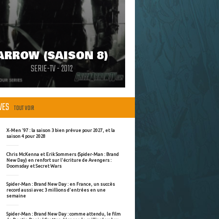
ARROW (SAISON 8)
SERIE-TV - 2012
ÈVES
TOUT VOIR
X-Men '97 : la saison 3 bien prévue pour 2027, et la
saison 4 pour 2028
Chris McKenna et Erik Sommers (Spider-Man : Brand
New Day) en renfort sur l'écriture de Avengers :
Doomsday et Secret Wars
Spider-Man : Brand New Day : en France, un succès
record aussi avec 3 millions d'entrées en une
semaine
Spider-Man : Brand New Day : comme attendu, le film