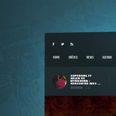
HOME
BRÈVES
NEWS
AGENDA
SUPERGIRL ET
HELEN DE
WYNDHORN :
RENCONTRE AVEC ...
INTERVIEW
4