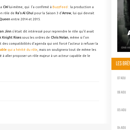
la
CW
lui-même, qui l'a confirmé à
BuzzFeed
: la production a
on rôle de
Ra's Al Ghu
l pour la Saison 3 d'
Arrow
, lui qui devrait
 Queen
entre 2014 et 2015.
on Jinn
s'était dit intéressé pour reprendre le rôle qu'il avait
k Knight Rises
sous les ordres de
Chris Nolan
, même si l'on
 des compatibilités d'agenda qui ont forcé l'acteur à refuser la
able
qui a hérité du rôle
, mais on soulignera tout de même les
té à aller proposer un rôle majeur à un acteur capable de le
LES BR
07 AOU
06 AOU
05 AOU
04 AOU