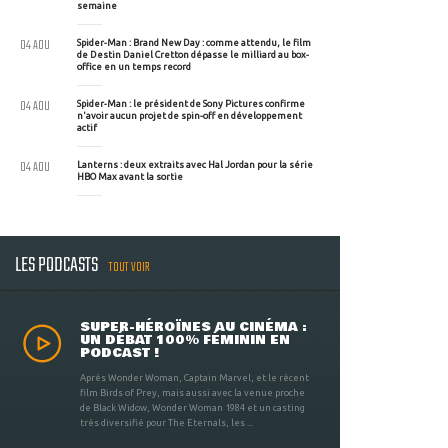
semaine
04 AOU
Spider-Man : Brand New Day : comme attendu, le film
de Destin Daniel Cretton dépasse le milliard au box-
office en un temps record
04 AOU
Spider-Man : le président de Sony Pictures confirme
n'avoir aucun projet de spin-off en développement
actif
04 AOU
Lanterns : deux extraits avec Hal Jordan pour la série
HBO Max avant la sortie
LES PODCASTS
TOUT VOIR
SUPER-HÉROÏNES AU CINÉMA :
UN DÉBAT 100% FÉMININ EN
PODCAST !
Après Wonder Woman, Captain Marvel, et le récent
film Birds of Prey, mais aussi avec la venue proche
de Black Widow, Wonder Woman 1984 et un casting
très diversifié pour The Eternals, les ...