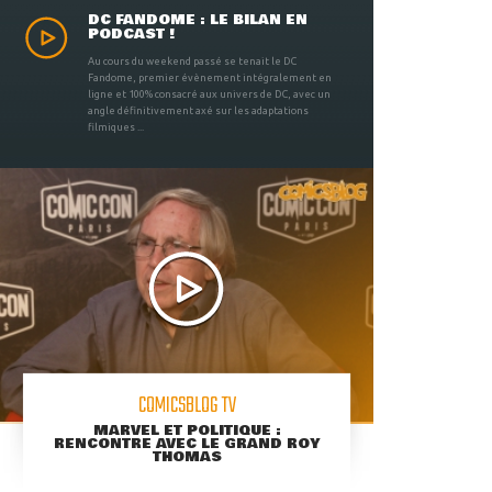
DC FANDOME : LE BILAN EN
PODCAST !
Au cours du weekend passé se tenait le DC
Fandome, premier évènement intégralement en
ligne et 100% consacré aux univers de DC, avec un
angle définitivement axé sur les adaptations
filmiques ...
COMICSBLOG TV
MARVEL ET POLITIQUE :
RENCONTRE AVEC LE GRAND ROY
THOMAS