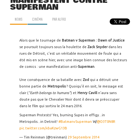
MANIFESTENT CONTRE
SUPERMAN
NEWS
CINÉMA
PAR
ALFRO
Alors que le tournage de
Batman v Superman : Dawn of Justice
se poursuit toujours sous la houlette de
Zack Snyder
dans les
rues de Détroit, c'est un véritable mouvement de foule qui a
été mis en scène hier, avec une image bien connue des lecteurs
de comics : une manifestation anti-
Superman
.
Une conséquence de sa bataille avec
Zod
qui a détruit une
bonne partie de
Metropolis
? Quoiqu'il en soit, le message est
clair (
"Earth belongs to humans"
) et
Henry Cavill
n'aura sans
doute pas que le Chevalier Noir dont il devra se préoccuper
dans le film qui sortira le 24 mars 2016.
Superman Protests! Yes, burning Supes in effigy...in
Metropolis...in Detroit!
#BatmanvSuperman
W/
@D3T0N8R
pic.twitter.com/xbaKzwG13B
— Tim Reinman (@treinman)
29 Septembre 2014