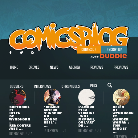
CONNEXION
INSCRIPTION
HOME
BRÈVES
NEWS
AGENDA
REVIEWS
PREVIEWS
PLUS
DOSSIERS
INTERVIEWS
CHRONIQUES
SUPERGIRL
"CHAQUE
L'AMOUR
HELEN
ET
AUTEUR
ET LA
DE
HELEN
S'INSPIRE
VERMINE
WYNDHORN
DE
DU
: WILL
ET
WYNDHORN
MONDE
MCPHAIL,
WONDER
:
RÉEL" :
OU L'ART
WOMAN :
RENCONTRE
...
DE ...
TOM
AVEC ...
KING ET
INTERVIEW
INTERVIEW
1
1
...
INTERVIEW
4
INTERVIEW
3