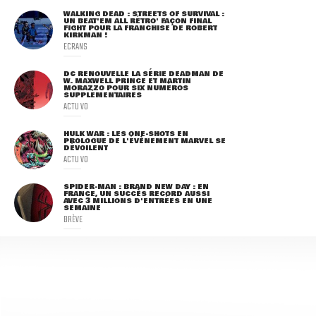
WALKING DEAD : STREETS OF SURVIVAL :
UN BEAT'EM ALL RÉTRO' FAÇON FINAL
FIGHT POUR LA FRANCHISE DE ROBERT
KIRKMAN !
ECRANS
DC RENOUVELLE LA SÉRIE DEADMAN DE
W. MAXWELL PRINCE ET MARTIN
MORAZZO POUR SIX NUMÉROS
SUPPLÉMENTAIRES
ACTU VO
HULK WAR : LES ONE-SHOTS EN
PROLOGUE DE L'ÉVÈNEMENT MARVEL SE
DÉVOILENT
ACTU VO
SPIDER-MAN : BRAND NEW DAY : EN
FRANCE, UN SUCCÈS RECORD AUSSI
AVEC 3 MILLIONS D'ENTRÉES EN UNE
SEMAINE
BRÈVE