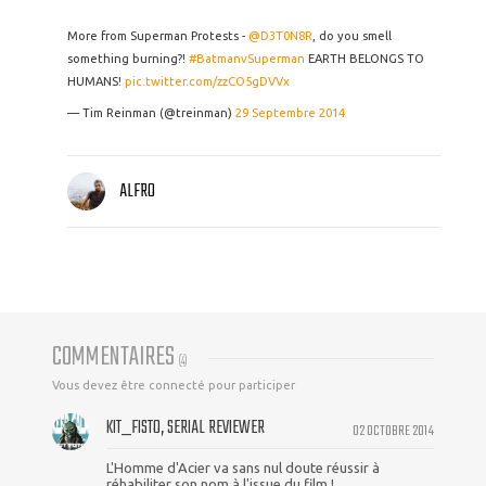
More from Superman Protests -
@D3T0N8R
, do you smell
something burning?!
#BatmanvSuperman
EARTH BELONGS TO
HUMANS!
pic.twitter.com/zzCO5gDVVx
— Tim Reinman (@treinman)
29 Septembre 2014
ALFRO
COMMENTAIRES
(
4
)
Vous devez être connecté pour participer
KIT_FISTO, SERIAL REVIEWER
02 OCTOBRE 2014
L'Homme d'Acier va sans nul doute réussir à
réhabiliter son nom à l'issue du film !