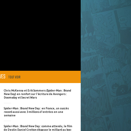
ÈVES
TOUT VOIR
Chris McKenna et Erik Sommers (Spider-Man : Brand
New Day) en renfort sur l'écriture de Avengers :
Doomsday et Secret Wars
Spider-Man : Brand New Day : en France, un succès
record aussi avec 3 millions d'entrées en une
semaine
Spider-Man : Brand New Day : comme attendu, le film
de Destin Daniel Cretton dépasse le milliard au box-