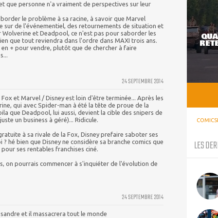
et que personne n'a vraiment de perspectives sur leur
'aborder le problème à sa racine, à savoir que Marvel
 sur de l'événementiel, des retournements de situation et
 Wolverine et Deadpool, ce n'est pas pour saborder les
QUA
bien que tout reviendra dans l'ordre dans MAXI trois ans.
RETE
 en + pour vendre, plutôt que de chercher à faire
...
24 SEPTEMBRE 2014
 Fox et Marvel / Disney est loin d'être terminée... Après les
rine, qui avec Spider-man à été la tête de proue de la
la que Deadpool, lui aussi, devient la cible des snipers de
juste un business à géré)... Ridicule.
COMICS
gratuite à sa rivale de la Fox, Disney prefaire saboter ses
LES DER
quoi ? hé bien que Disney ne considère sa branche comics que
pour ses rentables franchises ciné.
rs, on pourrais commencer à s'inquiéter de l'évolution de
24 SEPTEMBRE 2014
st sandre et il massacrera tout le monde