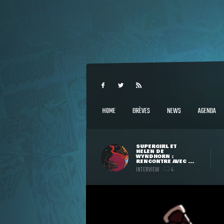
HOME
BRÈVES
NEWS
AGENDA
SUPERGIRL ET
HELEN DE
WYNDHORN :
RENCONTRE AVEC ...
INTERVIEW
4