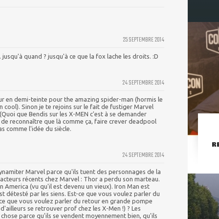
25 SEPTEMBRE 2014
 jusqu'à quand ? jusqu'à ce que la fox lache les droits. :D
24 SEPTEMBRE 2014
tour en demi-teinte pour the amazing spider-man (hormis le
cool). Sinon je te rejoins sur le fait de fustiger Marvel
 (Quoi que Bendis sur les X-MEN c'est à se demander
 de reconnaître que là comme ça, faire crever deadpool
s comme l'idée du siècle.
R
24 SEPTEMBRE 2014
dynamiter Marvel parce qu'ils tuent des personnages de la
facteurs récents chez Marvel : Thor a perdu son marteau.
n America (vu qu'il est devenu un vieux). Iron Man est
st détesté par les siens. Est-ce que vous voulez parler du
ce que vous voulez parler du retour en grande pompe
'ailleurs se retrouver prof chez les X-Men !) ? Les
 chose parce qu'ils se vendent moyennement bien, qu'ils