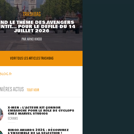
TRASHBAG
ND LE THÈME DES AVENGERS
NTIT... POUR LE DÉFILÉ DU 14
JUILLET 2026
PAR
ARNO KIKOO
VOIR TOUS LES ARTICLES TRASHBAG
BLOG.fr
NIÈRES ACTUS
TOUT VOIR
X-MEN : L'ACTEUR KIT CONNOR
EMBAUCHÉ POUR LE RÔLE DE CYCLOPS
CHEZ MARVEL STUDIOS
ECRANS
RINGO AWARDS 2026 : DÉCOUVREZ
L'ENSEMBLE DE LA SÉLECTION !