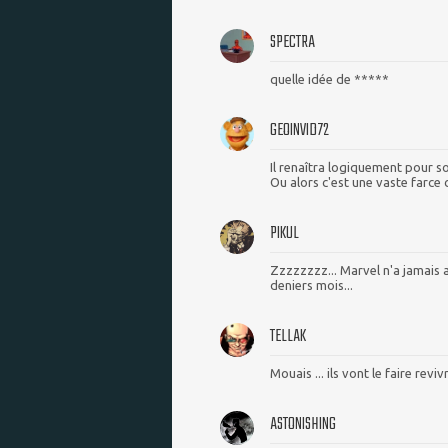
SPECTRA
quelle idée de *****
GEOINVID72
Il renaîtra logiquement pour so
Ou alors c'est une vaste farc
PIKUL
Zzzzzzzz... Marvel n'a jamais 
deniers mois...
TELLAK
Mouais ... ils vont le faire re
ASTONISHING