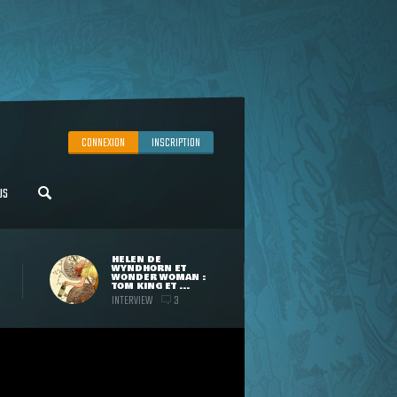
CONNEXION
INSCRIPTION
US
HELEN DE
WYNDHORN ET
WONDER WOMAN :
TOM KING ET ...
INTERVIEW
3