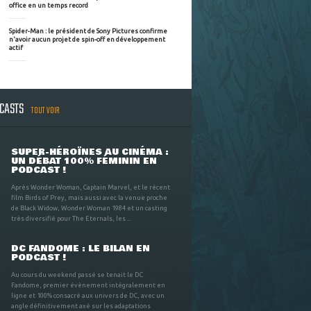
office en un temps record
Spider-Man : le président de Sony Pictures confirme
n'avoir aucun projet de spin-off en développement
actif
DCASTS
TOUT VOIR
SUPER-HÉROÏNES AU CINÉMA :
UN DÉBAT 100% FÉMININ EN
PODCAST !
Après Wonder Woman, Captain Marvel, et le récent
film Birds of Prey, mais aussi avec la venue proche
de Black Widow, Wonder Woman 1984 et un casting
très diversifié pour The Eternals, les ...
DC FANDOME : LE BILAN EN
PODCAST !
Au cours du weekend passé se tenait le DC
Fandome, premier évènement intégralement en
ligne et 100% consacré aux univers de DC, avec un
angle définitivement axé sur les adaptations