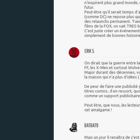
n'inspirent plus grand monde, 
futur.
Peut-être qu'il serait temps d
(comme DC) ne repose plus que
des relaunchs permanent. Tuer
films de la FOX, on sait TRES 
C'est juste créer un événement
simplement de bonnes histoires
ERIK 5
On dirait que la guerre entre la
FF, les X-Men et surtout Wolve
Major durant des décennies, voi
la maison qui n'a plus d'idées ( 
De peur de faire une publicité 
titres comics...Il en ressort, 
comme un support publicitaire 
Peut être, que nous, les lecteu
cet amalgame !
BATBAT9
Mais un jour il renaîtra de c'e