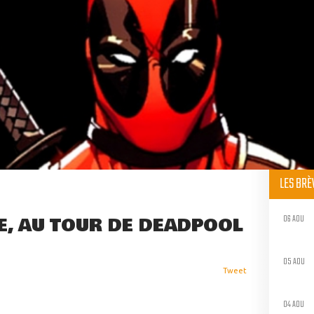
LES BR
06 AOU
E, AU TOUR DE DEADPOOL
05 AOU
Tweet
04 AOU