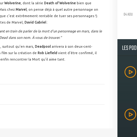
our
Wolverine
, dont la série
Death of Wolverine
bien que
 Mais chez
Marvel
, on pense déjà à quel autre personnage on
04 AOU
ire que c'est extrêmement rentable de tuer ses personnages !).
ntes de Marvel,
David Gabriel
:
t en train de parler de la mort d'un personnage en mars, dans le
Dead dans son nom. À vous de trouver."
LES PO
, surtout qu'en mars,
Deadpool
arrivera à son deux-cent-
film sur la création de
Rob Liefield
vient d'être confirmé, il
enfin rencontrer la Mort qu'il aime tant.