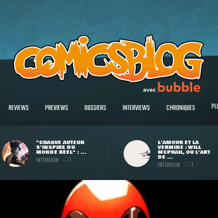
PL
REVIEWS
PREVIEWS
DOSSIERS
INTERVIEWS
CHRONIQUES
"CHAQUE AUTEUR
L'AMOUR ET LA
S'INSPIRE DU
VERMINE : WILL
MONDE RÉEL" : ...
MCPHAIL, OU L'ART
DE ...
INTERVIEW
1
INTERVIEW
1