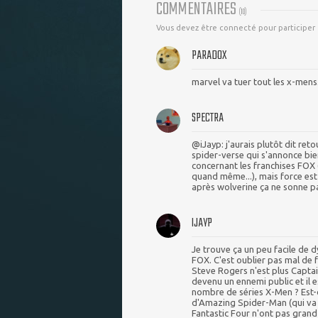
COMMENTAIRES
(
10
)
Vous devez être connecté pour participer
PARADOX
marvel va tuer tout les x-mens.
SPECTRA
@iJayp: j'aurais plutôt dit re
spider-verse qui s'annonce bien 
concernant les franchises FOX
quand même...), mais force est
après wolverine ça ne sonne pa
IJAYP
Je trouve ça un peu facile de 
FOX. C'est oublier pas mal de 
Steve Rogers n'est plus Captai
devenu un ennemi public et il e
nombre de séries X-Men ? Est-
d'Amazing Spider-Man (qui va d
Fantastic Four n'ont pas grand