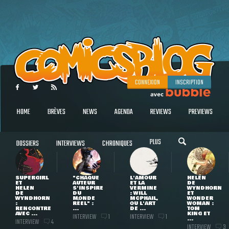
CONNEXION
INSCRIPTION
HOME
BRÈVES
NEWS
AGENDA
REVIEWS
PREVIEWS
PLUS
DOSSIERS
INTERVIEWS
CHRONIQUES
SUPERGIRL
"CHAQUE
L'AMOUR
HELEN
ET
AUTEUR
ET LA
DE
HELEN
S'INSPIRE
VERMINE
WYNDHORN
DE
DU
: WILL
ET
WYNDHORN
MONDE
MCPHAIL,
WONDER
:
RÉEL" :
OU L'ART
WOMAN :
RENCONTRE
...
DE ...
TOM
AVEC ...
KING ET
INTERVIEW
INTERVIEW
1
1
...
INTERVIEW
4
INTERVIEW
3