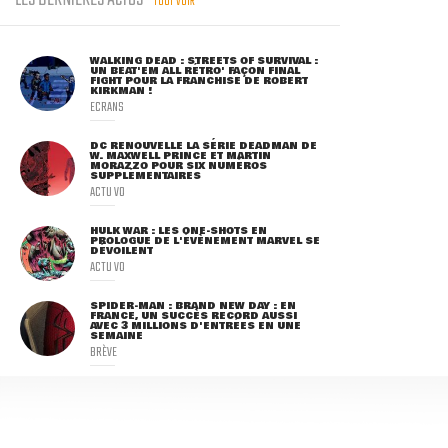
LES DERNIÈRES ACTUS
TOUT VOIR
WALKING DEAD : STREETS OF SURVIVAL :
UN BEAT'EM ALL RÉTRO' FAÇON FINAL
FIGHT POUR LA FRANCHISE DE ROBERT
KIRKMAN !
ECRANS
DC RENOUVELLE LA SÉRIE DEADMAN DE
W. MAXWELL PRINCE ET MARTIN
MORAZZO POUR SIX NUMÉROS
SUPPLÉMENTAIRES
ACTU VO
HULK WAR : LES ONE-SHOTS EN
PROLOGUE DE L'ÉVÈNEMENT MARVEL SE
DÉVOILENT
ACTU VO
SPIDER-MAN : BRAND NEW DAY : EN
FRANCE, UN SUCCÈS RECORD AUSSI
AVEC 3 MILLIONS D'ENTRÉES EN UNE
SEMAINE
BRÈVE