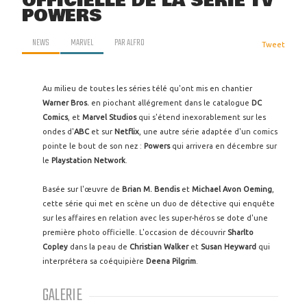
OFFICIELLE DE LA SÉRIE TV
POWERS
NEWS
MARVEL
PAR
ALFRO
Tweet
Au milieu de toutes les séries télé qu'ont mis en chantier
Warner Bros.
en piochant allégrement dans le catalogue
DC
Comics
, et
Marvel Studios
qui s'étend inexorablement sur les
ondes d'
ABC
et sur
Netflix
, une autre série adaptée d'un comics
pointe le bout de son nez :
Powers
qui arrivera en décembre sur
le
Playstation Network
.
Basée sur l'œuvre de
Brian M. Bendis
et
Michael Avon
Oeming
,
cette série qui met en scène un duo de détective qui enquête
sur les affaires en relation avec les super-héros se dote d'une
première photo officielle. L'occasion de découvrir
Sharlto
Copley
dans la peau de
Christian Walker
et
Susan Heyward
qui
interprétera sa coéquipière
Deena
Pilgrim
.
GALERIE