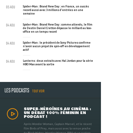
05 AOU
Spider-Man : Brand New Day : en France, un succès
record aussi avec 3 millions d'entrées en une
semaine
04 AOU
Spider-Man : Brand New Day : comme attendu, le film
de Destin Daniel Cretton dépasse le milliard au box-
office en un temps record
04 AOU
Spider-Man : le président de Sony Pictures confirme
n'avoir aucun projet de spin-off en développement
actif
04 AOU
Lanterns : deux extraits avec Hal Jordan pour la série
HBO Max avant la sortie
LES PODCASTS
TOUT VOIR
SUPER-HÉROÏNES AU CINÉMA :
UN DÉBAT 100% FÉMININ EN
PODCAST !
Après Wonder Woman, Captain Marvel, et le récent
film Birds of Prey, mais aussi avec la venue proche
de Black Widow, Wonder Woman 1984 et un casting