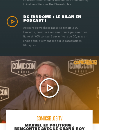
très diversifié pour The Eternals, les ...
DC FANDOME : LE BILAN EN
PODCAST !
Au cours du weekend passé se tenait le DC
Fandome, premier évènement intégralement en
ligne et 100% consacré aux univers de DC, avec un
angle définitivement axé sur les adaptations
filmiques ...
COMICSBLOG TV
MARVEL ET POLITIQUE :
RENCONTRE AVEC LE GRAND ROY