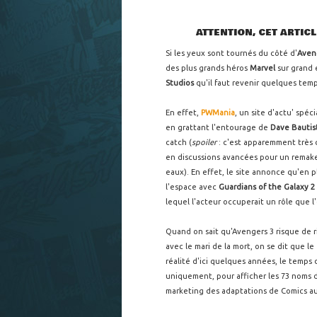
ATTENTION, CET ARTIC
Si les yeux sont tournés du côté d'
Aven
des plus grands héros
Marvel
sur grand é
Studios
qu'il faut revenir quelques tem
En effet,
PWMania
, un site d'actu' spéc
en grattant l'entourage de
Dave Bautis
catch (
spoiler
: c'est apparemment très 
en discussions avancées pour un remak
eaux). En effet, le site annonce qu'en p
l'espace avec
Guardians of the Galaxy 2
lequel l'acteur occuperait un rôle que l
Quand on sait qu'Avengers 3 risque de 
avec le mari de la mort, on se dit que le
réalité d'ici quelques années, le temps
uniquement, pour afficher les 73 noms d
marketing des adaptations de Comics a