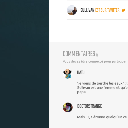
SULLIVAN
EST SUR TWITTER
COMMENTAIRES
(
8
)
Vous devez être connecté pour participer
UATU
"je viens de perdre les eaux" :
Sullivan est une femme et qu'e
papa.
DOCTORSTRANGE
Mais... Ça étonne quelqu'un c