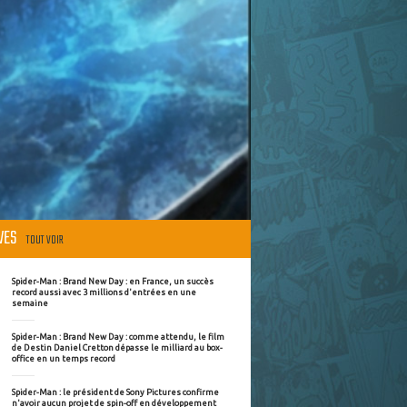
ÈVES
TOUT VOIR
Spider-Man : Brand New Day : en France, un succès
record aussi avec 3 millions d'entrées en une
semaine
Spider-Man : Brand New Day : comme attendu, le film
de Destin Daniel Cretton dépasse le milliard au box-
office en un temps record
Spider-Man : le président de Sony Pictures confirme
n'avoir aucun projet de spin-off en développement