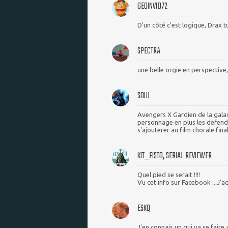
GEOINVID72
D'un côté c'est logique, Drax 
SPECTRA
une belle orgie en perspective
SOUL
Avengers X Gardien de la galax
personnage en plus les defender
s'ajouterer au film chorale final
KIT_FISTO, SERIAL REVIEWER
Quel pied se serait !!!!
Vu cet info sur Facebook ...J'adh
ESKQ
J'en connais un qui va se faire 