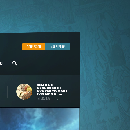
CONNEXION
INSCRIPTION
US
HELEN DE
WYNDHORN ET
WONDER WOMAN :
TOM KING ET ...
INTERVIEW
3