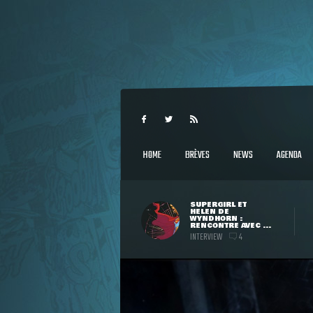
HOME
BRÈVES
NEWS
AGENDA
SUPERGIRL ET
HELEN DE
WYNDHORN :
RENCONTRE AVEC ...
INTERVIEW
4