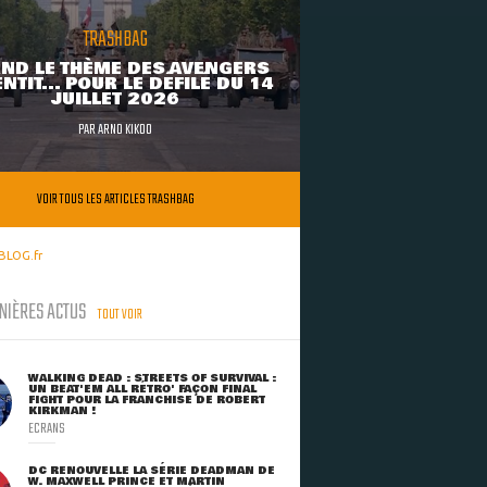
TRASHBAG
ND LE THÈME DES AVENGERS
NTIT... POUR LE DÉFILÉ DU 14
JUILLET 2026
PAR
ARNO KIKOO
VOIR TOUS LES ARTICLES TRASHBAG
BLOG.fr
NIÈRES ACTUS
TOUT VOIR
WALKING DEAD : STREETS OF SURVIVAL :
UN BEAT'EM ALL RÉTRO' FAÇON FINAL
FIGHT POUR LA FRANCHISE DE ROBERT
KIRKMAN !
ECRANS
DC RENOUVELLE LA SÉRIE DEADMAN DE
W. MAXWELL PRINCE ET MARTIN