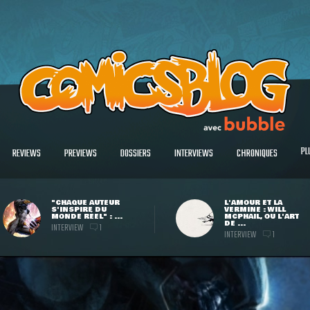
PL
REVIEWS
PREVIEWS
DOSSIERS
INTERVIEWS
CHRONIQUES
"CHAQUE AUTEUR
L'AMOUR ET LA
S'INSPIRE DU
VERMINE : WILL
MONDE RÉEL" : ...
MCPHAIL, OU L'ART
DE ...
INTERVIEW
1
INTERVIEW
1