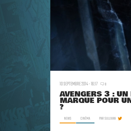
10 SEPTEMBRE 2014 - 16:17
8
AVENGERS 3 : U
MARQUE POUR U
?
NEWS
CINÉMA
PAR
SULLIVAN