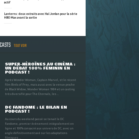
actif
Lanterns : deux extraits avec Hal Jordan pour la série
HBO Max avant la sortie
DCASTS
TOUT VOIR
SUPER-HÉROÏNES AU CINÉMA :
UN DÉBAT 100% FÉMININ EN
PODCAST !
Après Wonder Woman, Captain Marvel, et le récent
film Birds of Prey, mais aussi avec la venue proche
de Black Widow, Wonder Woman 1984 et un casting
très diversifié pour The Eternals, les ...
DC FANDOME : LE BILAN EN
PODCAST !
Au cours du weekend passé se tenait le DC
Fandome, premier évènement intégralement en
ligne et 100% consacré aux univers de DC, avec un
angle définitivement axé sur les adaptations
filmiques ...