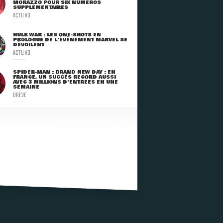
MORAZZO POUR SIX NUMÉROS
SUPPLÉMENTAIRES
ACTU VO
HULK WAR : LES ONE-SHOTS EN
PROLOGUE DE L'ÉVÈNEMENT MARVEL SE
DÉVOILENT
ACTU VO
SPIDER-MAN : BRAND NEW DAY : EN
FRANCE, UN SUCCÈS RECORD AUSSI
AVEC 3 MILLIONS D'ENTRÉES EN UNE
SEMAINE
BRÈVE