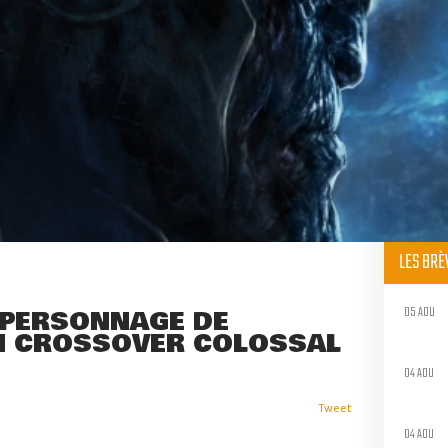
LES BR
05 AOU
N PERSONNAGE DE
N CROSSOVER COLOSSAL
04 AOU
Tweet
04 AOU