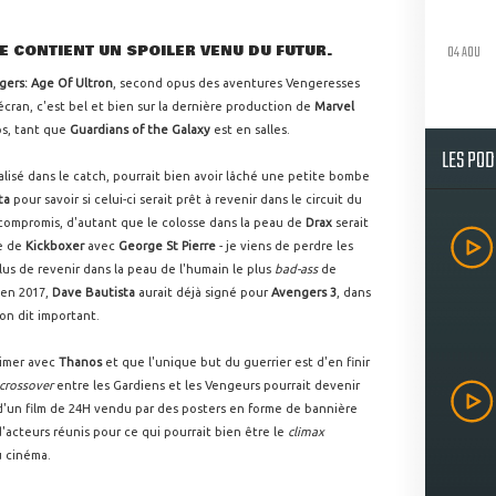
04 AOU
LE CONTIENT UN SPOILER VENU DU FUTUR.
gers: Age Of Ultron
, second opus des aventures Vengeresses
cran, c'est bel et bien sur la dernière production de
Marvel
ps, tant que
Guardians of the Galaxy
est en salles.
LES PO
ialisé dans le catch, pourrait bien avoir lâché une petite bombe
ta
pour savoir si celui-ci serait prêt à revenir dans le circuit du
compromis, d'autant que le colosse dans la peau de
Drax
serait
e de
Kickboxer
avec
George St Pierre
- je viens de perdre les
lus de revenir dans la peau de l'humain le plus
bad-ass
de
en 2017,
Dave Bautista
aurait déjà signé pour
Avengers 3
, dans
'on dit important.
rimer avec
Thanos
et que l'unique but du guerrier est d'en finir
crossover
entre les Gardiens et les Vengeurs pourrait devenir
 d'un film de 24H vendu par des posters en forme de bannière
'acteurs réunis pour ce qui pourrait bien être le
climax
u cinéma.