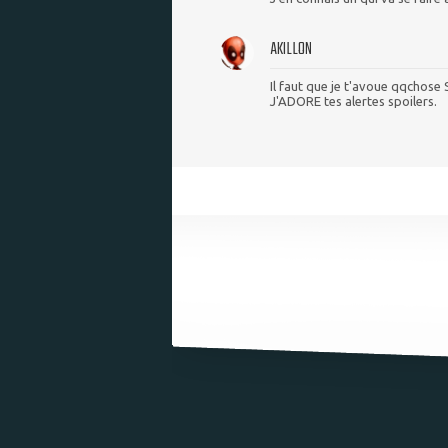
AKILLON
Il faut que je t'avoue qqchose S
J'ADORE tes alertes spoilers.