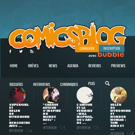
CONNEXION
INSCRIPTION
HOME
BRÈVES
NEWS
AGENDA
REVIEWS
PREVIEWS
PLUS
DOSSIERS
INTERVIEWS
CHRONIQUES
SUPERGIRL
"CHAQUE
L'AMOUR
HELEN
ET
AUTEUR
ET LA
DE
HELEN
S'INSPIRE
VERMINE
WYNDHORN
DE
DU
: WILL
ET
WYNDHORN
MONDE
MCPHAIL,
WONDER
:
RÉEL" :
OU L'ART
WOMAN :
RENCONTRE
...
DE ...
TOM
AVEC ...
KING ET
INTERVIEW
INTERVIEW
1
1
...
INTERVIEW
4
INTERVIEW
3