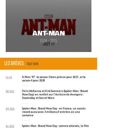
ANT-MAN
FILM - 2015
LES BRÈVES
TOUT VOIR
14:40
X-Men '97 : la saison 3 bien prévue pour 2027, et la
saison 4 pour 2028
06 AOU
Chris McKenna et Erik Sommers (Spider-Man : Brand
New Day) en renfort sur l'écriture de Avengers :
Doomsday et Secret Wars
05 AOU
Spider-Man : Brand New Day : en France, un succès
record aussi avec 3 millions d'entrées en une
semaine
04 AOU
Spider-Man : Brand New Day : comme attendu, le film