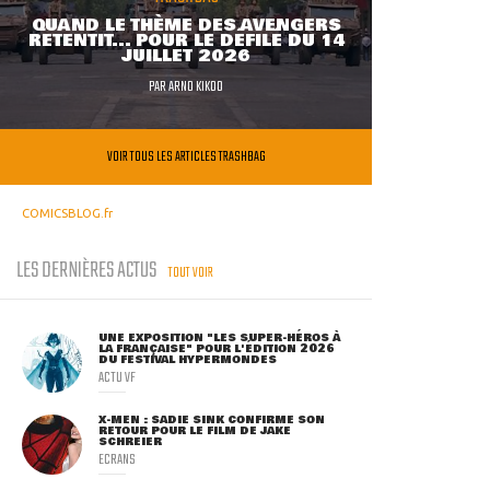
QUAND LE THÈME DES AVENGERS
RETENTIT... POUR LE DÉFILÉ DU 14
JUILLET 2026
PAR
ARNO KIKOO
VOIR TOUS LES ARTICLES TRASHBAG
COMICSBLOG.fr
LES DERNIÈRES ACTUS
TOUT VOIR
UNE EXPOSITION "LES SUPER-HÉROS À
LA FRANÇAISE" POUR L'ÉDITION 2026
DU FESTIVAL HYPERMONDES
ACTU VF
X-MEN : SADIE SINK CONFIRME SON
RETOUR POUR LE FILM DE JAKE
SCHREIER
ECRANS