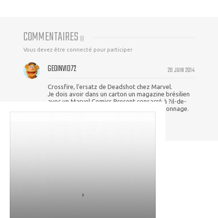
COMMENTAIRES
(
1
)
Vous devez être connecté pour participer
GEOINVID72
20 JUIN 2014
Crossfire, l'ersatz de Deadshot chez Marvel.
Je dois avoir dans un carton un magazine brésilien
avec un Marvel Comics Present consacré à ?il-de-
Faucon et Oiseau-Moqueur contre ce personnage.