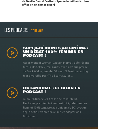
de Destin Daniel Cretton dépasse le milliard au box-
office en un temps record
LES PODCASTS
TOUT VOIR
SUPER-HÉROÏNES AU CINÉMA :
UN DÉBAT 100% FÉMININ EN
PODCAST !
Après Wonder Woman, Captain Marvel, et le récent
film Birds of Prey, mais aussi avec la venue proche
de Black Widow, Wonder Woman 1984 et un casting
très diversifié pour The Eternals, les ...
DC FANDOME : LE BILAN EN
PODCAST !
Au cours du weekend passé se tenait le DC
Fandome, premier évènement intégralement en
ligne et 100% consacré aux univers de DC, avec un
angle définitivement axé sur les adaptations
filmiques ...