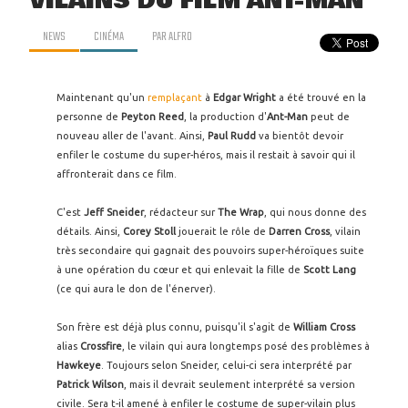
VILAINS DU FILM ANT-MAN
NEWS
CINÉMA
PAR
ALFRO
Maintenant qu'un
remplaçant
à
Edgar Wright
a été trouvé en la
personne de
Peyton
Reed
, la production d'
Ant-Man
peut de
nouveau aller de l'avant. Ainsi,
Paul Rudd
va bientôt devoir
enfiler le costume du super-héros, mais il restait à savoir qui il
affronterait dans ce film.
C'est
Jeff Sneider
, rédacteur sur
The Wrap
, qui nous donne des
détails. Ainsi,
Corey Stoll
jouerait le rôle de
Darren Cross
, vilain
très secondaire qui gagnait des pouvoirs super-héroïques suite
à une opération du cœur et qui enlevait la fille de
Scott Lang
(ce qui aura le don de l'énerver).
Son frère est déjà plus connu, puisqu'il s'agit de
William Cross
alias
Crossfire
, le vilain qui aura longtemps posé des problèmes à
Hawkeye
. Toujours selon Sneider, celui-ci sera interprété par
Patrick Wilson
, mais il devrait seulement interprété sa version
civile. Sera t-il amené à enfiler le costume de super-vilain plus