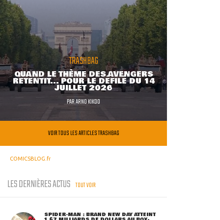
TRASHBAG
QUAND LE THÈME DES AVENGERS
RETENTIT... POUR LE DÉFILÉ DU 14
JUILLET 2026
PAR
ARNO KIKOO
VOIR TOUS LES ARTICLES TRASHBAG
COMICSBLOG.fr
LES DERNIÈRES ACTUS
TOUT VOIR
SPIDER-MAN : BRAND NEW DAY ATTEINT
1,67 MILLIARDS DE DOLLARS AU BOX-