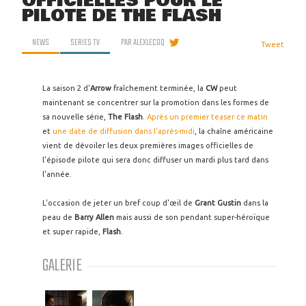
OFFICIELLES POUR LE
PILOTE DE THE FLASH
NEWS
SERIES TV
PAR
ALEXLECOQ
Tweet
La saison 2 d'
Arrow
fraîchement terminée, la
CW
peut
maintenant se concentrer sur la promotion dans les formes de
sa nouvelle série,
The Flash
.
Après un premier teaser ce matin
et
une date de diffusion dans l'après-midi
, la chaîne américaine
vient de dévoiler les deux premières images officielles de
l'épisode pilote qui sera donc diffuser un mardi plus tard dans
l'année.
L'occasion de jeter un bref coup d'œil de
Grant Gustin
dans la
peau de
Barry Allen
mais aussi de son pendant super-héroïque
et super rapide,
Flash
.
GALERIE