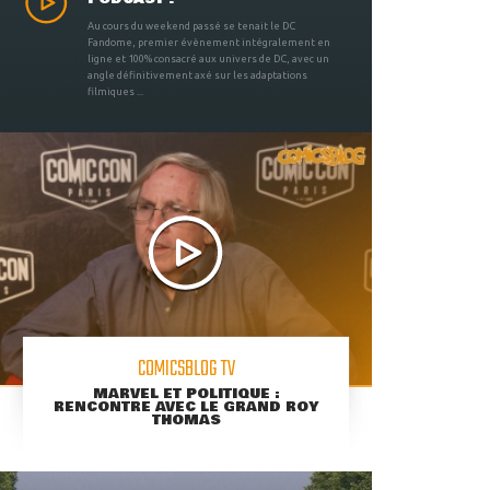
Au cours du weekend passé se tenait le DC
Fandome, premier évènement intégralement en
ligne et 100% consacré aux univers de DC, avec un
angle définitivement axé sur les adaptations
filmiques ...
COMICSBLOG TV
MARVEL ET POLITIQUE :
RENCONTRE AVEC LE GRAND ROY
THOMAS