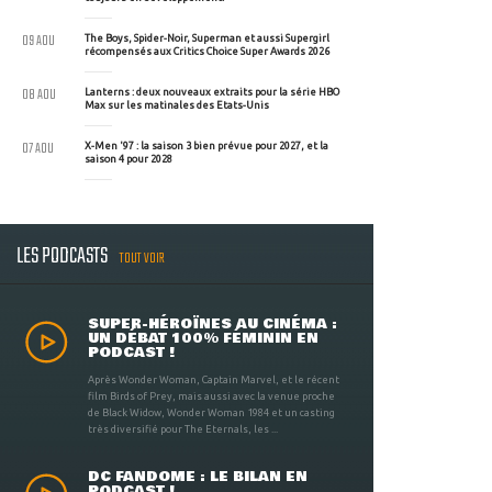
09 AOU
The Boys, Spider-Noir, Superman et aussi Supergirl
récompensés aux Critics Choice Super Awards 2026
08 AOU
Lanterns : deux nouveaux extraits pour la série HBO
Max sur les matinales des Etats-Unis
07 AOU
X-Men '97 : la saison 3 bien prévue pour 2027, et la
saison 4 pour 2028
LES PODCASTS
TOUT VOIR
SUPER-HÉROÏNES AU CINÉMA :
UN DÉBAT 100% FÉMININ EN
PODCAST !
Après Wonder Woman, Captain Marvel, et le récent
film Birds of Prey, mais aussi avec la venue proche
de Black Widow, Wonder Woman 1984 et un casting
très diversifié pour The Eternals, les ...
DC FANDOME : LE BILAN EN
PODCAST !