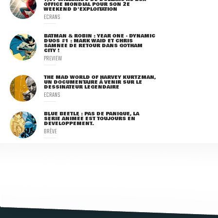
OFFICE MONDIAL POUR SON 2E
WEEKEND D'EXPLOITATION
ECRANS
BATMAN & ROBIN : YEAR ONE - DYNAMIC
DUOS #1 : MARK WAID ET CHRIS
SAMNEE DE RETOUR DANS GOTHAM
CITY !
PREVIEW
THE MAD WORLD OF HARVEY KURTZMAN,
UN DOCUMENTAIRE À VENIR SUR LE
DESSINATEUR LÉGENDAIRE
ECRANS
BLUE BEETLE : PAS DE PANIQUE, LA
SÉRIE ANIMÉE EST TOUJOURS EN
DÉVELOPPEMENT.
BRÈVE