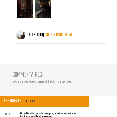
ALEXLECOQ
EST SUR TWITTER
COMMENTAIRES
(
0
)
Vous devez être connecté pour participer
LES BRÈVES
TOUT VOIR
09 AOU
Blue Beetle : pas de panique, la série animée est
toujours en développement.