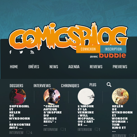
CONNEXION
INSCRIPTION
HOME
BRÈVES
NEWS
AGENDA
REVIEWS
PREVIEWS
PLUS
DOSSIERS
INTERVIEWS
CHRONIQUES
SUPERGIRL
"CHAQUE
L'AMOUR
HELEN
ET
AUTEUR
ET LA
DE
HELEN
S'INSPIRE
VERMINE
WYNDHORN
DE
DU
: WILL
ET
WYNDHORN
MONDE
MCPHAIL,
WONDER
:
RÉEL" :
OU L'ART
WOMAN :
RENCONTRE
...
DE ...
TOM
AVEC ...
KING ET
INTERVIEW
INTERVIEW
1
1
...
INTERVIEW
4
INTERVIEW
3