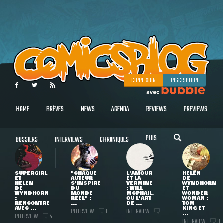
CONNEXION
INSCRIPTION
HOME
BRÈVES
NEWS
AGENDA
REVIEWS
PREVIEWS
PLUS
DOSSIERS
INTERVIEWS
CHRONIQUES
SUPERGIRL
"CHAQUE
L'AMOUR
HELEN
ET
AUTEUR
ET LA
DE
HELEN
S'INSPIRE
VERMINE
WYNDHORN
DE
DU
: WILL
ET
WYNDHORN
MONDE
MCPHAIL,
WONDER
:
RÉEL" :
OU L'ART
WOMAN :
RENCONTRE
...
DE ...
TOM
AVEC ...
KING ET
INTERVIEW
INTERVIEW
1
1
...
INTERVIEW
4
INTERVIEW
3