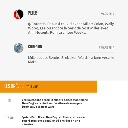
PETER
13 MARS 2014
@Corentin: Et aussi ceux d'avant Miller: Colan, Wally
Wood, Lee ou encore la période post Miller avec
Ann Nocenti, Romita Jr, Lee Weeks.
CORENTIN
13 MARS 2014
Miller, Loeb, Bendis, Brubaker, Waid. Il a bien vécu, le
Matt.
LES BRÈVES
TOUT VOIR
11:19
Chris McKenna et Erik Sommers (Spider-Man : Brand
New Day) en renfort sur l'écriture de Avengers :
Doomsday et Secret Wars
05 AOU
Spider-Man : Brand New Day : en France, un succès
record aussi avec 3 millions d'entrées en une
semaine