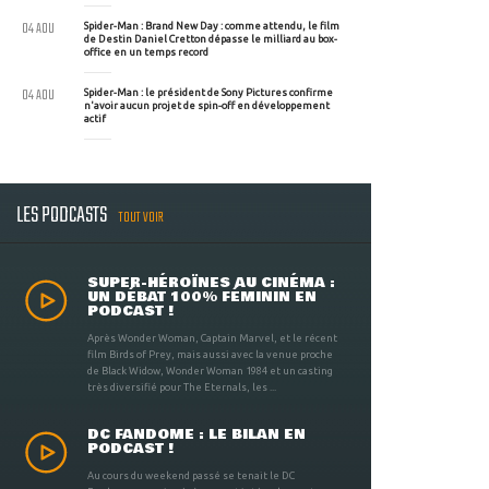
04 AOU
Spider-Man : Brand New Day : comme attendu, le film
de Destin Daniel Cretton dépasse le milliard au box-
office en un temps record
04 AOU
Spider-Man : le président de Sony Pictures confirme
n'avoir aucun projet de spin-off en développement
actif
LES PODCASTS
TOUT VOIR
SUPER-HÉROÏNES AU CINÉMA :
UN DÉBAT 100% FÉMININ EN
PODCAST !
Après Wonder Woman, Captain Marvel, et le récent
film Birds of Prey, mais aussi avec la venue proche
de Black Widow, Wonder Woman 1984 et un casting
très diversifié pour The Eternals, les ...
DC FANDOME : LE BILAN EN
PODCAST !
Au cours du weekend passé se tenait le DC