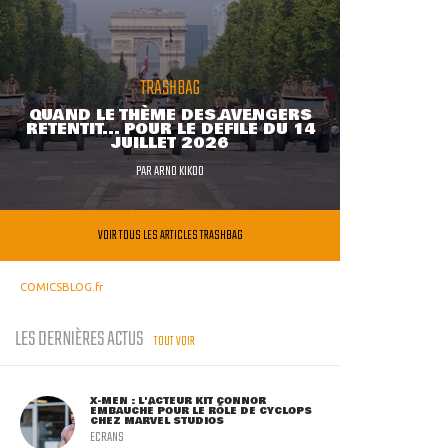
TRASHBAG
QUAND LE THÈME DES AVENGERS
RETENTIT... POUR LE DÉFILÉ DU 14
JUILLET 2026
PAR
ARNO KIKOO
VOIR TOUS LES ARTICLES TRASHBAG
COMICSBLOG.fr
LES DERNIÈRES ACTUS
TOUT VOIR
X-MEN : L'ACTEUR KIT CONNOR
EMBAUCHÉ POUR LE RÔLE DE CYCLOPS
CHEZ MARVEL STUDIOS
ECRANS