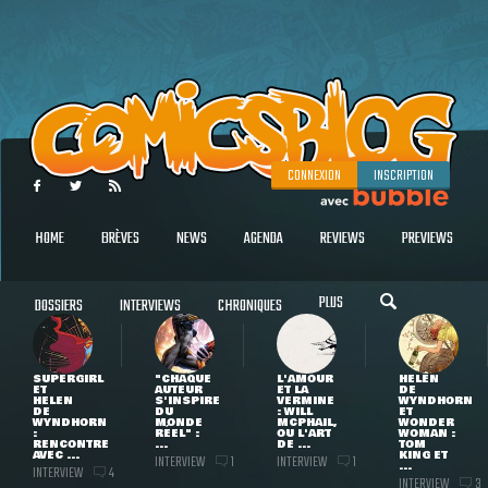
CONNEXION
INSCRIPTION
HOME
BRÈVES
NEWS
AGENDA
REVIEWS
PREVIEWS
PLUS
DOSSIERS
INTERVIEWS
CHRONIQUES
SUPERGIRL
"CHAQUE
L'AMOUR
HELEN
ET
AUTEUR
ET LA
DE
HELEN
S'INSPIRE
VERMINE
WYNDHORN
DE
DU
: WILL
ET
WYNDHORN
MONDE
MCPHAIL,
WONDER
:
RÉEL" :
OU L'ART
WOMAN :
RENCONTRE
...
DE ...
TOM
AVEC ...
KING ET
INTERVIEW
INTERVIEW
1
1
...
INTERVIEW
4
INTERVIEW
3