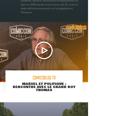
Fandome, premier évènement intégralement en
ligne et 100% consacré aux univers de DC, avec un
angle définitivement axé sur les adaptations
filmiques ...
COMICSBLOG TV
MARVEL ET POLITIQUE :
RENCONTRE AVEC LE GRAND ROY
THOMAS