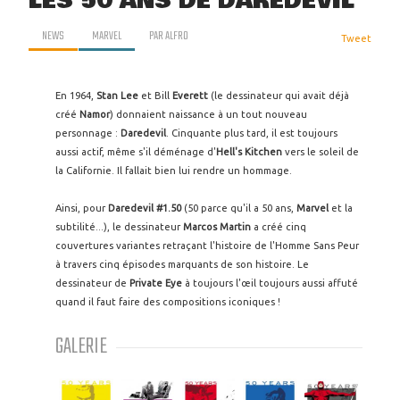
LES 50 ANS DE DAREDEVIL
NEWS
MARVEL
PAR
ALFRO
Tweet
En 1964,
Stan Lee
et Bill
Everett
(le dessinateur qui avait déjà
créé
Namor
) donnaient naissance à un tout nouveau
personnage :
Daredevil
. Cinquante plus tard, il est toujours
aussi actif, même s'il déménage d'
Hell's Kitchen
vers le soleil de
la Californie. Il fallait bien lui rendre un hommage.
Ainsi, pour
Daredevil #1.50
(50 parce qu'il a 50 ans,
Marvel
et la
subtilité...), le dessinateur
Marcos Martin
a créé cinq
couvertures variantes retraçant l'histoire de l'Homme Sans Peur
à travers cinq épisodes marquants de son histoire. Le
dessinateur de
Private Eye
à toujours l'œil toujours aussi affuté
quand il faut faire des compositions iconiques !
GALERIE