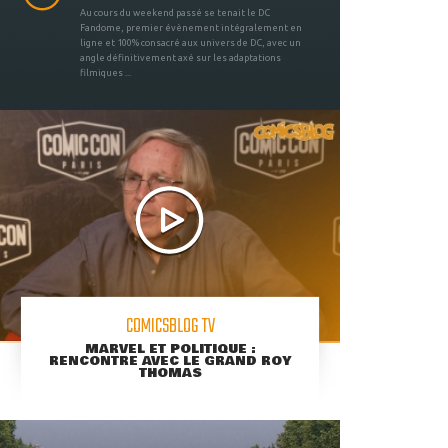
Au cours du weekend passé se tenait le DC
Fandome, premier évènement intégralement en
ligne et 100% consacré aux univers de DC, avec un
angle définitivement axé sur les adaptations
filmiques ...
COMICSBLOG TV
MARVEL ET POLITIQUE :
RENCONTRE AVEC LE GRAND ROY
THOMAS