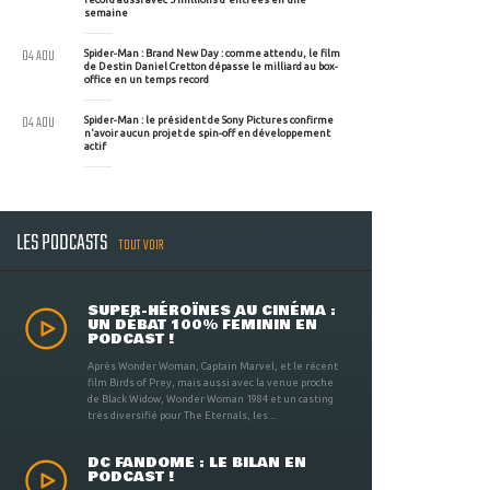
semaine
04 AOU
Spider-Man : Brand New Day : comme attendu, le film
de Destin Daniel Cretton dépasse le milliard au box-
office en un temps record
04 AOU
Spider-Man : le président de Sony Pictures confirme
n'avoir aucun projet de spin-off en développement
actif
LES PODCASTS
TOUT VOIR
SUPER-HÉROÏNES AU CINÉMA :
UN DÉBAT 100% FÉMININ EN
PODCAST !
Après Wonder Woman, Captain Marvel, et le récent
film Birds of Prey, mais aussi avec la venue proche
de Black Widow, Wonder Woman 1984 et un casting
très diversifié pour The Eternals, les ...
DC FANDOME : LE BILAN EN
PODCAST !