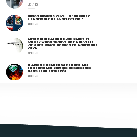
ECRANS
RINGO AWARDS 2026 : DÉCOUVREZ
L'ENSEMBLE DE LA SÉLECTION !
ACTU VO
AUTOMATIC KAFKA DE JOE CASEY ET
ASHLEY WOOD TROUVE UNE NOUVELLE
VIE CHEZ IMAGE COMICS EN NOVEMBRE
2026
ACTU VO
DIAMOND COMICS VA RENDRE AUX
ÉDITEURS LES COMICS SÉQUESTRÉS
DANS LEUR ENTREPÔT
ACTU VO