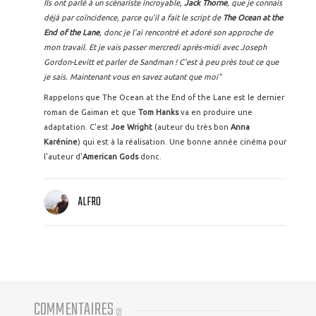
Ils ont parlé à un scénariste incroyable,
Jack Thorne
, que je connais
déjà par coïncidence, parce qu'il a fait le script de
The Ocean at the
End of the Lane
, donc je l'ai rencontré et adoré son approche de
mon travail. Et je vais passer mercredi après-midi avec Joseph
Gordon-Levitt et parler de Sandman ! C'est à peu près tout ce que
je sais. Maintenant vous en savez autant que moi"
Rappelons que The Ocean at the End of the Lane est le dernier
roman de Gaiman et que
Tom Hanks
va en produire une
adaptation. C'est
Joe Wright
(auteur du très bon
Anna
Karénine
) qui est à la réalisation. Une bonne année cinéma pour
l'auteur d'
American Gods
donc.
ALFRO
COMMENTAIRES
(
2
)