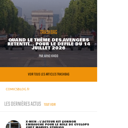
TRASHBAG
QUAND LE THÈME DES AVENGERS
RETENTIT... POUR LE DÉFILÉ DU 14
JUILLET 2026
PAR
ARNO KIKOO
VOIR TOUS LES ARTICLES TRASHBAG
COMICSBLOG.fr
LES DERNIÈRES ACTUS
TOUT VOIR
X-MEN : L'ACTEUR KIT CONNOR
EMBAUCHÉ POUR LE RÔLE DE CYCLOPS
CHEZ MARVEL STUDIOS