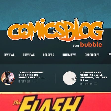
PL
REVIEWS
PREVIEWS
DOSSIERS
INTERVIEWS
CHRONIQUES
"CHAQUE AUTEUR
L'AMOUR ET LA
S'INSPIRE DU
VERMINE : WILL
MONDE RÉEL" : ...
MCPHAIL, OU L'ART
DE ...
INTERVIEW
1
INTERVIEW
1