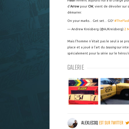
Flash
revient aujourd'hui à la charge p
d'
Arrow
pour
CW
, vient de dévoiler su
démarrer.
On your marks... Get set... GO!
#TheFlas
— Andrew Kreisberg (@AJKreisberg)
2 
Mais l'homme n'était pas le seul à se p
place et a joué à l'art du
teasing
sur inte
spécialement pour la série sur le héros 
GALERIE
ALEXLECOQ
EST SUR TWITTER