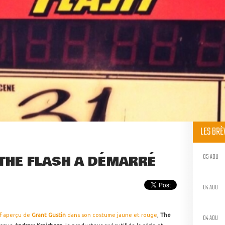
LES BR
05 AOU
 THE FLASH A DÉMARRÉ
04 AOU
ef aperçu de
Grant Gustin
dans son costume jaune et rouge
,
The
04 AOU