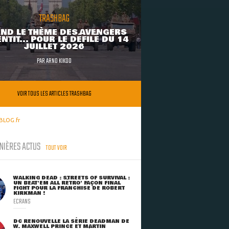
TRASHBAG
ND LE THÈME DES AVENGERS
NTIT... POUR LE DÉFILÉ DU 14
JUILLET 2026
PAR
ARNO KIKOO
VOIR TOUS LES ARTICLES TRASHBAG
BLOG.fr
NIÈRES ACTUS
TOUT VOIR
WALKING DEAD : STREETS OF SURVIVAL :
UN BEAT'EM ALL RÉTRO' FAÇON FINAL
FIGHT POUR LA FRANCHISE DE ROBERT
KIRKMAN !
ECRANS
DC RENOUVELLE LA SÉRIE DEADMAN DE
W. MAXWELL PRINCE ET MARTIN