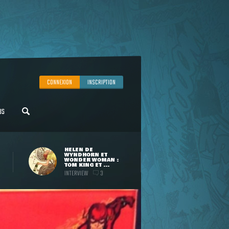
CONNEXION
INSCRIPTION
US
HELEN DE
WYNDHORN ET
WONDER WOMAN :
TOM KING ET ...
INTERVIEW
3