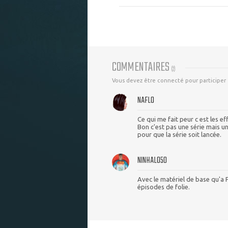
COMMENTAIRES
(
2
)
Vous devez être connecté pour participer
NAFLO
Ce qui me fait peur c est les eff
Bon c'est pas une série mais u
pour que la série soit lancée.
NINHALO50
Avec le matériel de base qu'a 
épisodes de folie.