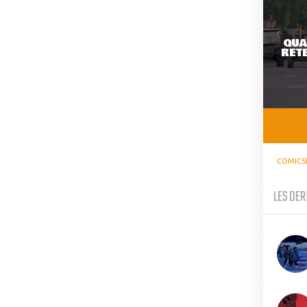
QUA
RETE
COMICS
LES DER