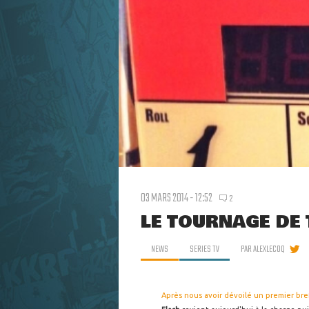
03 MARS 2014 - 12:52
2
LE TOURNAGE DE
NEWS
SERIES TV
PAR
ALEXLECOQ
Après nous avoir dévoilé un premier br