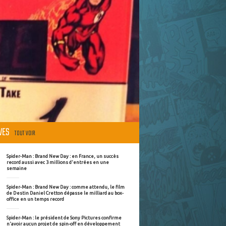
ÈVES
TOUT VOIR
Spider-Man : Brand New Day : en France, un succès
record aussi avec 3 millions d'entrées en une
semaine
Spider-Man : Brand New Day : comme attendu, le film
de Destin Daniel Cretton dépasse le milliard au box-
office en un temps record
Spider-Man : le président de Sony Pictures confirme
n'avoir aucun projet de spin-off en développement