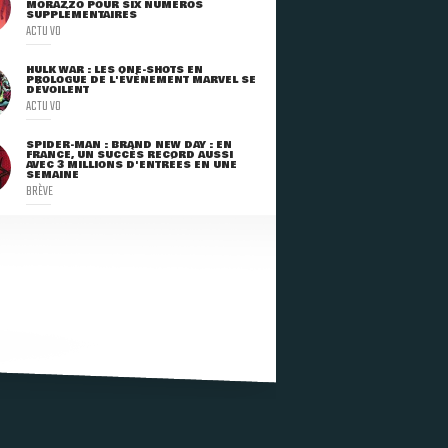
MORAZZO POUR SIX NUMÉROS
SUPPLÉMENTAIRES
ACTU VO
HULK WAR : LES ONE-SHOTS EN
PROLOGUE DE L'ÉVÈNEMENT MARVEL SE
DÉVOILENT
ACTU VO
SPIDER-MAN : BRAND NEW DAY : EN
FRANCE, UN SUCCÈS RECORD AUSSI
AVEC 3 MILLIONS D'ENTRÉES EN UNE
SEMAINE
BRÈVE