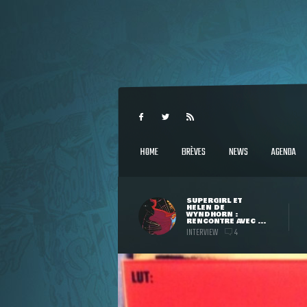
HOME
BRÈVES
NEWS
AGENDA
SUPERGIRL ET
HELEN DE
WYNDHORN :
RENCONTRE AVEC ...
INTERVIEW
4