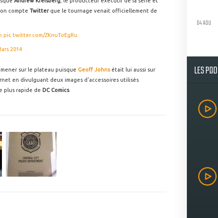
uisque
Andrew Kreisberg
, le producteur exécutif de la série et
r son compte
Twitter
que le tournage venait officiellement de
04 AOU
h
pic.twitter.com/ZKnuToEgRu
Mars 2014
LES PO
romener sur le plateau puisque
Geoff Johns
était lui aussi sur
rnet en divulguant deux images d'accessoires utilisés
le plus rapide de
DC Comics
.