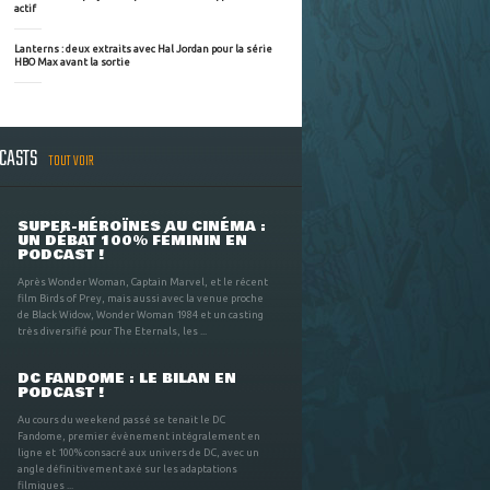
actif
Lanterns : deux extraits avec Hal Jordan pour la série
HBO Max avant la sortie
DCASTS
TOUT VOIR
SUPER-HÉROÏNES AU CINÉMA :
UN DÉBAT 100% FÉMININ EN
PODCAST !
Après Wonder Woman, Captain Marvel, et le récent
film Birds of Prey, mais aussi avec la venue proche
de Black Widow, Wonder Woman 1984 et un casting
très diversifié pour The Eternals, les ...
DC FANDOME : LE BILAN EN
PODCAST !
Au cours du weekend passé se tenait le DC
Fandome, premier évènement intégralement en
ligne et 100% consacré aux univers de DC, avec un
angle définitivement axé sur les adaptations
filmiques ...