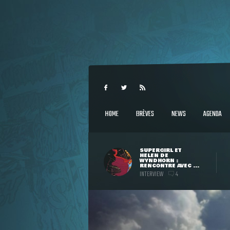
HOME
BRÈVES
NEWS
AGENDA
SUPERGIRL ET
HELEN DE
WYNDHORN :
RENCONTRE AVEC ...
INTERVIEW
4