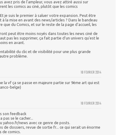
us avez pris de l'ampleur, vous avez attiré aussi sur
ent les comics au ciné, plutôt que les comics
 Et je suis le premier à saluer votre expansion. Peut être
ant à la mise en avant des news/articles ? Dans le bandeau
 que du Comics, et sur le reste de la page d'accueil, les
ront peut être moins noyés dans toutes les news ciné de
aut pas les supprimer, ça fait partie d'un univers qu'est le
oins en avant.
entabilité du clic et de visibilité pour une plus grande
n autre problème.
18 FEVRIER 2014
e la vf ça se passe en majeure partie sur 9ème art qui est
ranco-belge)
18 FEVRIER 2014
ns son feedback
 pas se le cacher...
 du yahoo.fr/news avec ce genre de posts.
s de dossiers, revue de sortie fr... ce qui serait un énorme
s de comics.