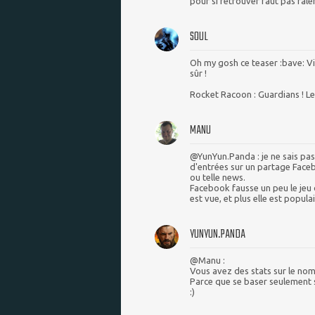
pour si retrouver faut pas râler
SOUL
Oh my gosh ce teaser :bave: Viv
sûr !
Rocket Racoon : Guardians ! Let
MANU
@YunYun.Panda : je ne sais pas
d'entrées sur un partage Faceb
ou telle news.
Facebook fausse un peu le jeu d
est vue, et plus elle est populai
YUNYUN.PANDA
@Manu :
Vous avez des stats sur le no
Parce que se baser seulement s
:)