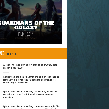
GUARDIANS OF THE
GALAXY
FILM - 2014
ÈVES
TOUT VOIR
X-Men '97 : la saison 3 bien prévue pour 2027, et la
saison 4 pour 2028
Chris McKenna et Erik Sommers (Spider-Man : Brand
New Day) en renfort sur l'écriture de Avengers :
Doomsday et Secret Wars
Spider-Man : Brand New Day : en France, un succès
record aussi avec 3 millions d'entrées en une
semaine
Spider-Man : Brand New Day : comme attendu, le film