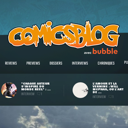
PL
REVIEWS
PREVIEWS
DOSSIERS
INTERVIEWS
CHRONIQUES
"CHAQUE AUTEUR
L'AMOUR ET LA
S'INSPIRE DU
VERMINE : WILL
MONDE RÉEL" : ...
MCPHAIL, OU L'ART
DE ...
INTERVIEW
1
INTERVIEW
1