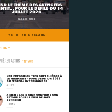
ND LE THÈME DES AVENGERS
NTIT... POUR LE DÉFILÉ DU 14
JUILLET 2026
PAR
ARNO KIKOO
VOIR TOUS LES ARTICLES TRASHBAG
BLOG.fr
NIÈRES ACTUS
TOUT VOIR
UNE EXPOSITION "LES SUPER-HÉROS À
LA FRANÇAISE" POUR L'ÉDITION 2026
DU FESTIVAL HYPERMONDES
ACTU VF
X-MEN : SADIE SINK CONFIRME SON
RETOUR POUR LE FILM DE JAKE
SCHREIER
ECRANS