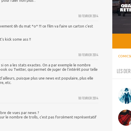
 pour râler non plus .
QUA
RETE
18 FEVRIER 2014
ement 6h du mat *o* !!! ce film va faire un carton c'est
's kick some ass !!
18 FEVRIER 2014
COMICS
 si on a les stats exactes. On a par exemple le nombre
LES DER
ook ou Twitter, qui permet de juger de l'intérêt pour telle
'ailleurs, puisque plus une news est populaire, plus elle
re, etc.
18 FEVRIER 2014
mbre de vues par news ?
ur le nombre de trolls, c'est pas forcément représentatif