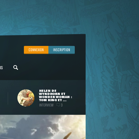
CONNEXION
INSCRIPTION
US
HELEN DE
WYNDHORN ET
WONDER WOMAN :
TOM KING ET ...
INTERVIEW
3