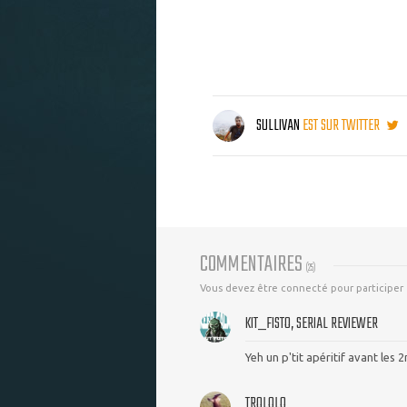
SULLIVAN
EST SUR TWITTER
COMMENTAIRES
(
25
)
Vous devez être connecté pour participer
KIT_FISTO, SERIAL REVIEWER
Yeh un p'tit apéritif avant les
TROLOLO