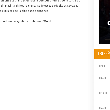
sion chez ses fans et diffuse à quelques heures de la sortie du
ain matin à 6h heure Française (mettez 3 réveils et soyez au
s extraites de la-dite bande-annonce.
a
ferait une magnifique pub pour l'Oréal.
ût.
LES BR
07 AOU
06 AOU
05 AOU
04 AOU