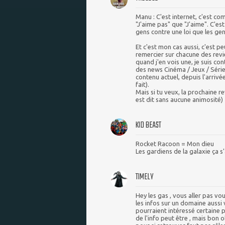
Manu : C'est internet, c'est c
"J'aime pas" que "J'aime". C'est
gens contre une loi que les gen
Et c'est mon cas aussi, c'est p
remercier sur chacune des review
quand j'en vois une, je suis co
des news Cinéma / Jeux / Série
contenu actuel, depuis l'arriv
fait).
Mais si tu veux, la prochaine re
est dit sans aucune animosité)
KID BEAST
Rocket Racoon = Mon dieu
Les gardiens de la galaxie ça s
TIMELY
Hey les gas , vous aller pas vou
les infos sur un domaine aussi 
pourraient intéressé certaine p
de l'info peut être , mais bon 