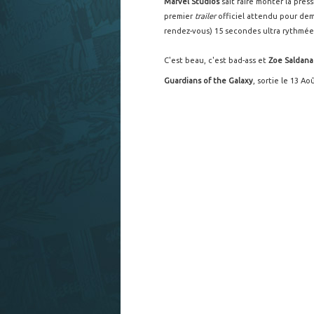
Marvel Studios
sait faire monter la pres
premier
trailer
officiel attendu pour dem
rendez-vous) 15 secondes ultra rythmée
C'est beau, c'est bad-ass et
Zoe Saldan
Guardians of the Galaxy
, sortie le 13 Ao