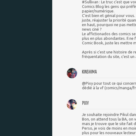
#Sullivan : Le truc c'est que vo
Comics Blog les gens qui préfèr
papier/numérique.
C'est bien et génial pour vous.
juste, réajuster la priorité qu
en haut, pourquoi ne pas mettre
news ciné ?
Le affictionados des comics se
plus en plus abondantes. Il ne f
Comic Book, juste les mettre m
Après si c'est une histoire de r
fréquentation du site, c'est u
KINSHIMA
@Pixy pour tout ce qui concern
dédié à la vf (comics/manga/f
PIXY
Je souhaite rejoindre Pikul da
Bon, on attend tous la BA, on va
mais je trouve que le site fait
Perso, je vois de moins en moin
plus pour les nouveaux lecteur