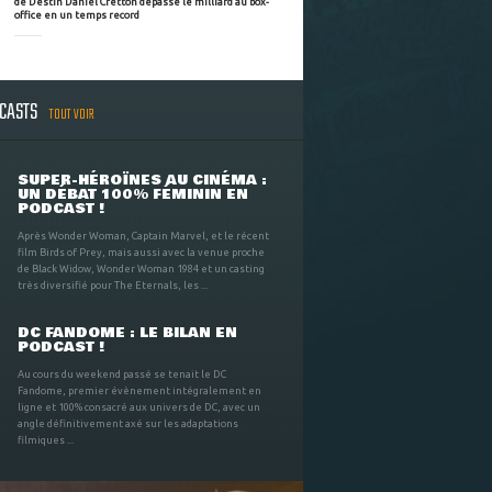
de Destin Daniel Cretton dépasse le milliard au box-
office en un temps record
DCASTS
TOUT VOIR
SUPER-HÉROÏNES AU CINÉMA :
UN DÉBAT 100% FÉMININ EN
PODCAST !
Après Wonder Woman, Captain Marvel, et le récent
film Birds of Prey, mais aussi avec la venue proche
de Black Widow, Wonder Woman 1984 et un casting
très diversifié pour The Eternals, les ...
DC FANDOME : LE BILAN EN
PODCAST !
Au cours du weekend passé se tenait le DC
Fandome, premier évènement intégralement en
ligne et 100% consacré aux univers de DC, avec un
angle définitivement axé sur les adaptations
filmiques ...