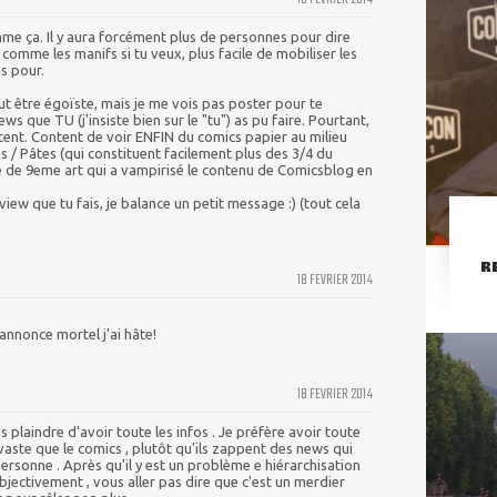
omme ça. Il y aura forcément plus de personnes pour dire
 comme les manifs si tu veux, plus facile de mobiliser les
s pour.
eut être égoïste, mais je me vois pas poster pour te
s que TU (j'insiste bien sur le "tu") as pu faire. Pourtant,
ntent. Content de voir ENFIN du comics papier au milieu
s / Pâtes (qui constituent facilement plus des 3/4 du
ée de 9eme art qui a vampirisé le contenu de Comicsblog en
view que tu fais, je balance un petit message :) (tout cela
R
18 FEVRIER 2014
'annonce mortel j'ai hâte!
18 FEVRIER 2014
s plaindre d'avoir toute les infos . Je préfère avoir toute
vaste que le comics , plutôt qu'ils zappent des news qui
ersonne . Après qu'il y est un problème e hiérarchisation
objectivement , vous aller pas dire que c'est un merdier