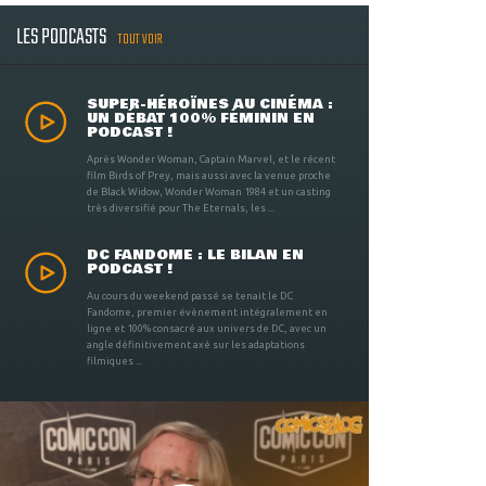
LES PODCASTS
TOUT VOIR
SUPER-HÉROÏNES AU CINÉMA :
UN DÉBAT 100% FÉMININ EN
PODCAST !
Après Wonder Woman, Captain Marvel, et le récent
film Birds of Prey, mais aussi avec la venue proche
de Black Widow, Wonder Woman 1984 et un casting
très diversifié pour The Eternals, les ...
DC FANDOME : LE BILAN EN
PODCAST !
Au cours du weekend passé se tenait le DC
Fandome, premier évènement intégralement en
ligne et 100% consacré aux univers de DC, avec un
angle définitivement axé sur les adaptations
filmiques ...