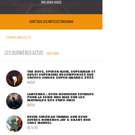
PAR
ARNO KIKOO
VOIR TOUS LES ARTICLES TRASHBAG
COMICSBLOG.fr
LES DERNIÈRES ACTUS
TOUT VOIR
THE BOYS, SPIDER-NOIR, SUPERMAN ET
AUSSI SUPERGIRL RÉCOMPENSÉS AUX
CRITICS CHOICE SUPER AWARDS 2026
BRÈVE
LANTERNS : DEUX NOUVEAUX EXTRAITS
POUR LA SÉRIE HBO MAX SUR LES
MATINALES DES ETATS-UNIS
BRÈVE
KEVIN SMITH AU TRAVAIL SUR DEUX
AUTRES NUMÉROS JAY & SILENT BOB
CHEZ MARVEL
ACTU VO