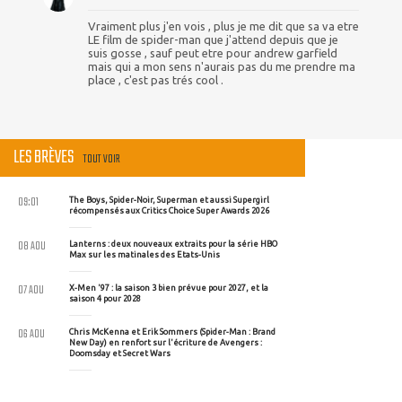
Vraiment plus j'en vois , plus je me dit que sa va etre
LE film de spider-man que j'attend depuis que je
suis gosse , sauf peut etre pour andrew garfield
mais qui a mon sens n'aurais pas du me prendre ma
place , c'est pas trés cool .
LES BRÈVES
TOUT VOIR
09:01
The Boys, Spider-Noir, Superman et aussi Supergirl
récompensés aux Critics Choice Super Awards 2026
08 AOU
Lanterns : deux nouveaux extraits pour la série HBO
Max sur les matinales des Etats-Unis
07 AOU
X-Men '97 : la saison 3 bien prévue pour 2027, et la
saison 4 pour 2028
06 AOU
Chris McKenna et Erik Sommers (Spider-Man : Brand
New Day) en renfort sur l'écriture de Avengers :
Doomsday et Secret Wars