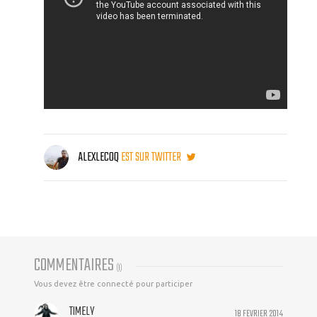
ALEXLECOQ
EST SUR TWITTER
COMMENTAIRES
(
1
)
Vous devez être connecté pour participer
TIMELY
18 FEVRIER 2014