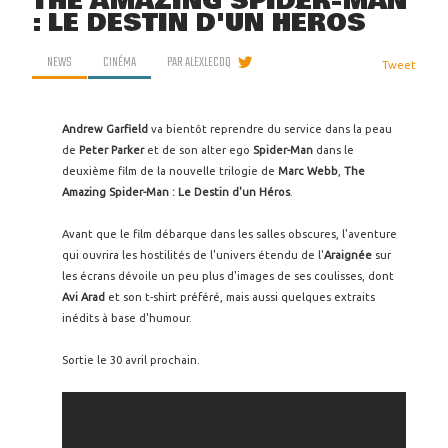
THE AMAZING SPIDER-MAN
: LE DESTIN D'UN HÉROS
NEWS
CINÉMA
PAR
ALEXLECOQ
Tweet
Andrew Garfield
va bientôt reprendre du service dans la peau
de
Peter Parker
et de son alter ego
Spider-Man
dans le
deuxième film de la nouvelle trilogie de
Marc Webb
,
The
Amazing Spider-Man : Le Destin d'un Héros
.
Avant que le film débarque dans les salles obscures, l'aventure
qui ouvrira les hostilités de l'univers étendu de l'
Araignée
sur
les écrans dévoile un peu plus d'images de ses coulisses, dont
Avi Arad
et son t-shirt préféré, mais aussi quelques extraits
inédits à base d'humour.
Sortie le 30 avril prochain.