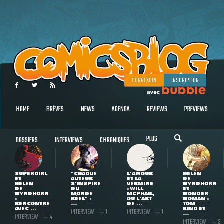
CONNEXION
INSCRIPTION
HOME
BRÈVES
NEWS
AGENDA
REVIEWS
PREVIEWS
PLUS
DOSSIERS
INTERVIEWS
CHRONIQUES
SUPERGIRL
"CHAQUE
L'AMOUR
HELEN
ET
AUTEUR
ET LA
DE
HELEN
S'INSPIRE
VERMINE
WYNDHORN
DE
DU
: WILL
ET
WYNDHORN
MONDE
MCPHAIL,
WONDER
:
RÉEL" :
OU L'ART
WOMAN :
RENCONTRE
...
DE ...
TOM
AVEC ...
KING ET
INTERVIEW
INTERVIEW
1
1
...
INTERVIEW
4
INTERVIEW
3