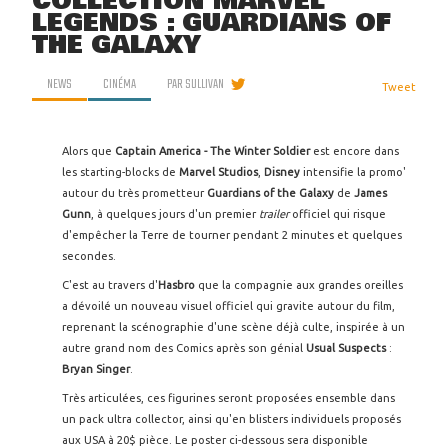
COLLECTION MARVEL
LEGENDS : GUARDIANS OF
THE GALAXY
NEWS
CINÉMA
PAR
SULLIVAN
Tweet
Alors que
Captain America - The Winter Soldier
est encore dans
les starting-blocks de
Marvel
Studios
,
Disney
intensifie la promo'
autour du très prometteur
Guardians of the Galaxy
de
James
Gunn
, à quelques jours d'un premier
trailer
officiel qui risque
d'empêcher la Terre de tourner pendant 2 minutes et quelques
secondes.
C'est au travers d'
Hasbro
que la compagnie aux grandes oreilles
a dévoilé un nouveau visuel officiel qui gravite autour du film,
reprenant la scénographie d'une scène déjà culte, inspirée à un
autre grand nom des Comics après son génial
Usual Suspects
:
Bryan Singer
.
Très articulées, ces figurines seront proposées ensemble dans
un pack ultra collector, ainsi qu'en blisters individuels proposés
aux USA à 20$ pièce. Le poster ci-dessous sera disponible