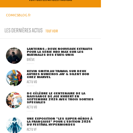
COMICSBLOG.fr
LES DERNIÈRES ACTUS
TOUT VOIR
LANTERNS : DEUX NOUVEAUX EXTRAITS
POUR LA SÉRIE HBO MAX SUR LES
MATINALES DES ETATS-UNIS
BRÈVE
KEVIN SMITH AU TRAVAIL SUR DEUX
AUTRES NUMÉROS JAY & SILENT BOB
CHEZ MARVEL
ACTU VO
DC CÉLÈBRE LE CENTENAIRE DE LA
NAISSANCE DE JOE KUBERT EN
SEPTEMBRE 2026 AVEC TROIS SORTIES
SPÉCIALES
ACTU VO
UNE EXPOSITION "LES SUPER-HÉROS À
LA FRANÇAISE" POUR L'ÉDITION 2026
DU FESTIVAL HYPERMONDES
ACTU VF