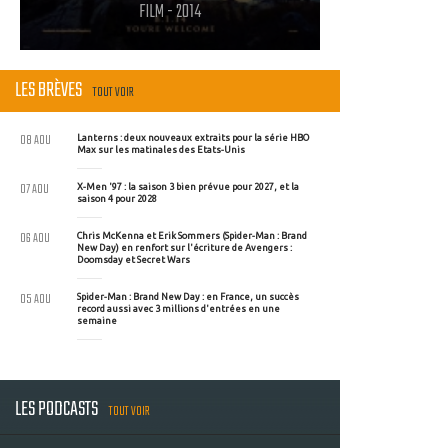
FILM - 2014
LES BRÈVES
TOUT VOIR
08 AOU
Lanterns : deux nouveaux extraits pour la série HBO
Max sur les matinales des Etats-Unis
07 AOU
X-Men '97 : la saison 3 bien prévue pour 2027, et la
saison 4 pour 2028
06 AOU
Chris McKenna et Erik Sommers (Spider-Man : Brand
New Day) en renfort sur l'écriture de Avengers :
Doomsday et Secret Wars
05 AOU
Spider-Man : Brand New Day : en France, un succès
record aussi avec 3 millions d'entrées en une
semaine
LES PODCASTS
TOUT VOIR