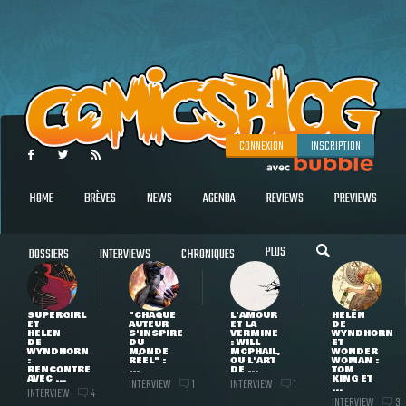
CONNEXION
INSCRIPTION
HOME
BRÈVES
NEWS
AGENDA
REVIEWS
PREVIEWS
PLUS
DOSSIERS
INTERVIEWS
CHRONIQUES
SUPERGIRL
"CHAQUE
L'AMOUR
HELEN
ET
AUTEUR
ET LA
DE
HELEN
S'INSPIRE
VERMINE
WYNDHORN
DE
DU
: WILL
ET
WYNDHORN
MONDE
MCPHAIL,
WONDER
:
RÉEL" :
OU L'ART
WOMAN :
RENCONTRE
...
DE ...
TOM
AVEC ...
KING ET
INTERVIEW
INTERVIEW
1
1
...
INTERVIEW
4
INTERVIEW
3