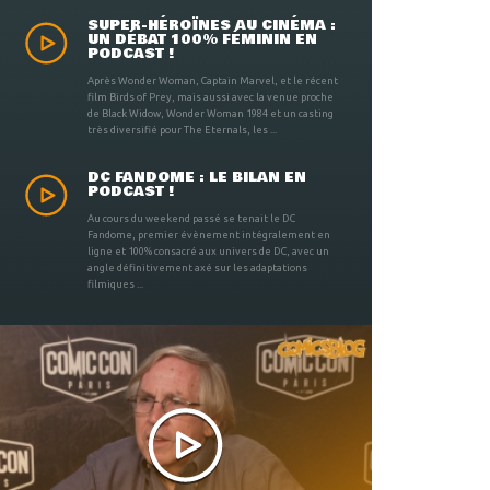
SUPER-HÉROÏNES AU CINÉMA :
UN DÉBAT 100% FÉMININ EN
PODCAST !
Après Wonder Woman, Captain Marvel, et le récent
film Birds of Prey, mais aussi avec la venue proche
de Black Widow, Wonder Woman 1984 et un casting
très diversifié pour The Eternals, les ...
DC FANDOME : LE BILAN EN
PODCAST !
Au cours du weekend passé se tenait le DC
Fandome, premier évènement intégralement en
ligne et 100% consacré aux univers de DC, avec un
angle définitivement axé sur les adaptations
filmiques ...