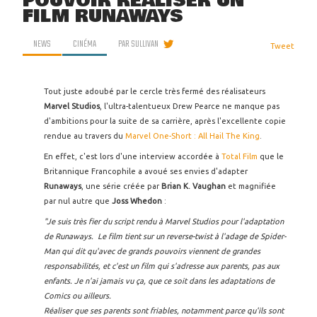
POUVOIR RÉALISER UN
FILM RUNAWAYS
NEWS
CINÉMA
PAR
SULLIVAN
Tweet
Tout juste adoubé par le cercle très fermé des réalisateurs
Marvel Studios
, l'ultra-talentueux Drew Pearce ne manque pas
d'ambitions pour la suite de sa carrière, après l'excellente copie
rendue au travers du
Marvel One-Short : All Hail The King
.
En effet, c'est lors d'une interview accordée à
Total Film
que le
Britannique Francophile a avoué ses envies d'adapter
Runaways
, une série créée par
Brian K. Vaughan
et magnifiée
par nul autre que
Joss Whedon
:
"Je suis très fier du script rendu à Marvel Studios pour l'adaptation
de Runaways. Le film tient sur un reverse-twist à l'adage de Spider-
Man qui dit qu'avec de grands pouvoirs viennent de grandes
responsabilités, et c'est un film qui s'adresse aux parents, pas aux
enfants. Je n'ai jamais vu ça, que ce soit dans les adaptations de
Comics ou ailleurs.
Réaliser que ses parents sont friables, notamment parce qu'ils sont