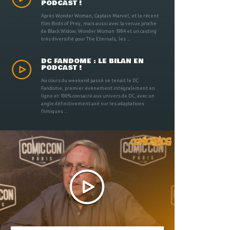
PODCAST !
Après Wonder Woman, Captain Marvel, et le récent
film Birds of Prey, mais aussi avec la venue proche
de Black Widow, Wonder Woman 1984 et un casting
très diversifié pour The Eternals, les ...
DC FANDOME : LE BILAN EN
PODCAST !
Au cours du weekend passé se tenait le DC
Fandome, premier évènement intégralement en
ligne et 100% consacré aux univers de DC, avec un
angle définitivement axé sur les adaptations
filmiques ...