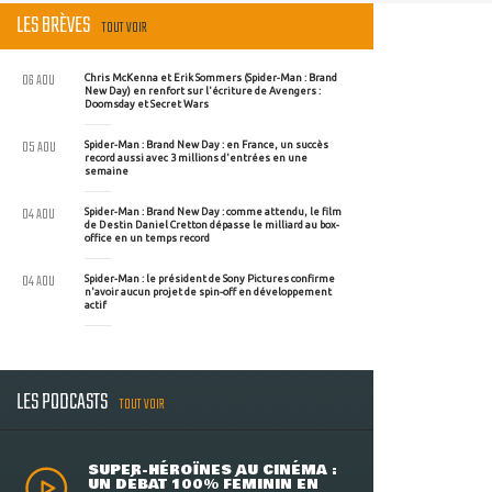
LES BRÈVES
TOUT VOIR
06 AOU
Chris McKenna et Erik Sommers (Spider-Man : Brand
New Day) en renfort sur l'écriture de Avengers :
Doomsday et Secret Wars
05 AOU
Spider-Man : Brand New Day : en France, un succès
record aussi avec 3 millions d'entrées en une
semaine
04 AOU
Spider-Man : Brand New Day : comme attendu, le film
de Destin Daniel Cretton dépasse le milliard au box-
office en un temps record
04 AOU
Spider-Man : le président de Sony Pictures confirme
n'avoir aucun projet de spin-off en développement
actif
LES PODCASTS
TOUT VOIR
SUPER-HÉROÏNES AU CINÉMA :
UN DÉBAT 100% FÉMININ EN