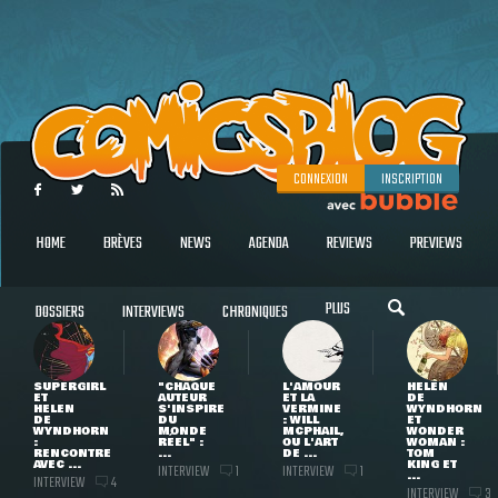
CONNEXION
INSCRIPTION
HOME
BRÈVES
NEWS
AGENDA
REVIEWS
PREVIEWS
PLUS
DOSSIERS
INTERVIEWS
CHRONIQUES
SUPERGIRL
"CHAQUE
L'AMOUR
HELEN
ET
AUTEUR
ET LA
DE
HELEN
S'INSPIRE
VERMINE
WYNDHORN
DE
DU
: WILL
ET
WYNDHORN
MONDE
MCPHAIL,
WONDER
:
RÉEL" :
OU L'ART
WOMAN :
RENCONTRE
...
DE ...
TOM
AVEC ...
KING ET
INTERVIEW
INTERVIEW
1
1
...
INTERVIEW
4
INTERVIEW
3