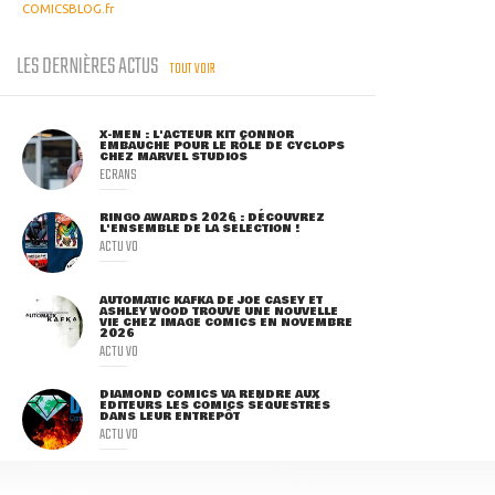
COMICSBLOG.fr
LES DERNIÈRES ACTUS
TOUT VOIR
X-MEN : L'ACTEUR KIT CONNOR
EMBAUCHÉ POUR LE RÔLE DE CYCLOPS
CHEZ MARVEL STUDIOS
ECRANS
RINGO AWARDS 2026 : DÉCOUVREZ
L'ENSEMBLE DE LA SÉLECTION !
ACTU VO
AUTOMATIC KAFKA DE JOE CASEY ET
ASHLEY WOOD TROUVE UNE NOUVELLE
VIE CHEZ IMAGE COMICS EN NOVEMBRE
2026
ACTU VO
DIAMOND COMICS VA RENDRE AUX
ÉDITEURS LES COMICS SÉQUESTRÉS
DANS LEUR ENTREPÔT
ACTU VO